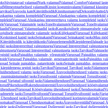
oks
Süvistatavad valamud
Nurk-valamud
Valamud Comfort
Valamud laste
ud
Mitmeotstarbelised valamud
Kipsist kogumisvalamu
Valamud klassiru
arvikud
Äravoolu kate
Käterätihoidik
Kinnitusmaterjal
Dekoratiivkatted
A
uskapiga valamu komplektid
Varuosad Aluskapiga valamu komplektid j
mplektid
Varuosad Aluskapiga integreeritava valamu komplektid jaoks
V
ele
Varuosad Valamutele jaoks
Topeltvalamutele
Varuosad Topeltvalamut
laadid
Varuosad Valamuplaadid jaoks
Kausikujulisele pinnapealsele val
ujulisele pinnapealsele valamule jaoks
Küljekapid
Varuosad Küljekapid
 Keskmised kapid jaoks
Seinakapid
Varuosad Seinakapid jaoks
Muu möö
d
Käterätihoidik ja käterätikonks
Valguselemendid
Käepidemed
Jalgade k
lid jaoks
Integreeritud valgustusega
Varuosad Integreeritud valgustusega
algustuseta
Varuosad Integreeritud valgustuseta jaoks
Tarvikud
Valgusel
gistid jaoks
Paigaldus valamule, võrgutoide
Varuosad Paigaldus valamul
toide
Varuosad Paigaldus valamule, generaatoritoide jaoks
Paigaldus val
osad Seinale paigaldus, patareitoide jaoks
Seinale paigaldus, generaator
 käepidemega segisti jaoks
Tarvikud
Varuosad Tarvikud jaoks
Valamusegi
luühendused valamu jaoks
Varuosad Äravooluühendused valamu jaoks 
 ruumisäästumudel jaoks
Torusifoonid valamule
Varuosad Torusifoonid 
osad Varjatud sifoonid jaoks
Valamuühendused
Varuosad Valamuühend
torud
Pikendused
Rakendussüsteemid
Äravooluühendused köögivalamut
 ühendused
Varuosad Köögivalamu ühendused jaoks
Ühendusotsakud
Va
admetele jaoks
Torupõlvsifoonid
Varuosad Torupõlvsifoonid jaoks
Varja
 Ühendused jaoks
Tarvikud
Äravooluühendused koristajavalamule
Varuo
sotsakud
Varuosad Ühendusotsakud jaoks
Äravooluventiilid
Varuosad Är
dele jaoks
Duširennid
Varuosad Duširennid jaoks
Tarvikud duširennidel