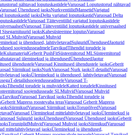
tustorud nähtavad loputuskastidele
Varuosad Loputustorud nähtavad
Varuosad Ühendused jaoks
Nurkventiilid
Mansetid
Varjatud
d loputuskastid jaoks
Delta varjatud loputuskastid
Varuosad Delta
oputuskastidele
Varuosad Täiteventiilid varjatud loputuskastidele
universaalsed
Varuosad Täiteventiilid loputuskastidele universaalsed
 Sisegarnituurid jaoks
Kahesüsteemne loputus
Varuosad
rud SL
Muhvid
Varuosad Muhvid
eminekud ja ühendused, lahtivõetavad
Sulgurid
Ühendused
Jaoturid
dused soojendusseadmele
Tarvikud
Tihendid torudele ja
le
Kulumaterjal
Geberit PushFit
Süsteemitorud ML
Süsteemitorud
ahutatavad üleminekud ja ühendused
Ühendused
Jaotur
itused ühendustele
Varuosad Kinnitused ühendustele jaoks
Geberit
uosad Siirmikud jaoks
Nurk
Varuosad Nurk jaoks
T-detailid
Varuosad
tivõetavad jaoks
Üleminekud ja ühendused, lahtivõetavad
Varuosad
usega
T-detailidsoojendusseadmele
Varuosad T-
aoks
Tihendid torudele ja muhvidele
Katted torudele
Kinnitused
steemitorud soojendusseade SL
Muhvid
Varuosad Muhvid
a
Tarvikud
Varuosad Tarvikud jaoks
Tihendid torudele ja
s
Geberit Mapress roostevaba teras
Varuosad Geberit Mapress
jaoks
Siirmikud
Varuosad Siirmikud jaoks
Torupõlved
Varuosad
etavad
Varuosad Üleminekud mittelahtivõetavad jaoks
Üleminekud ja
aruosad Sulgurid jaoks
Ühendused
Varuosad Ühendused jaoks
Geberit
aoks
Toruniplid
Muhvid
Varuosad Muhvid jaoks
Siirmikud
Varuosad
d mittelahtivõetavad jaoks
Üleminekud ja ühendused,
s
Tarvikud Geberit Mapress roostevabale terasele
Varuosad Tarvikud