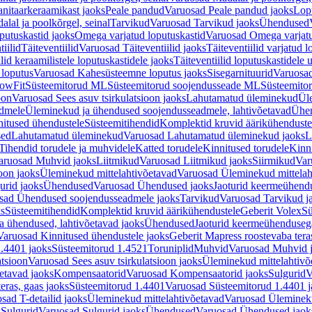
nitaarkeraamikast jaoks
Peale pandud
Varuosad Peale pandud jaoks
Lopu
alal ja poolkõrgel, seinal
Tarvikud
Varuosad Tarvikud jaoks
Ühendused
putuskastid jaoks
Omega varjatud loputuskastid
Varuosad Omega varjatu
tiilid
Täiteventiilid
Varuosad Täiteventiilid jaoks
Täiteventiilid varjatud l
lid keraamilistele loputuskastidele jaoks
Täiteventiilid loputuskastidele 
loputus
Varuosad Kahesüsteemne loputus jaoks
Sisegarnituurid
Varuosad
lowFit
Süsteemitorud ML
Süsteemitorud soojendusseade ML
Süsteemito
oon
Varuosad Sees asuv tsirkulatsioon jaoks
Lahutamatud üleminekud
Ül
admele
Üleminekud ja ühendused soojendusseadmele, lahtivõetavad
Ühen
itused ühendustele
Süsteemitihendid
Komplektid kruvid äärikühenduste
sed
Lahutamatud üleminekud
Varuosad Lahutamatud üleminekud jaoks
L
Tihendid torudele ja muhvidele
Katted torudele
Kinnitused torudele
Kinn
aruosad Muhvid jaoks
Liitmikud
Varuosad Liitmikud jaoks
Siirmikud
Var
oon jaoks
Üleminekud mittelahtivõetavad
Varuosad Üleminekud mittelah
urid jaoks
Ühendused
Varuosad Ühendused jaoks
Jaoturid keermeühend
sad Ühendused soojendusseadmele jaoks
Tarvikud
Varuosad Tarvikud j
ks
Süsteemitihendid
Komplektid kruvid äärikühendustele
Geberit Volex
Sü
 ühendused, lahtivõetavad jaoks
Ühendused
Jaoturid keermeühenduseg
Varuosad Kinnitused ühendustele jaoks
Geberit Mapress roostevaba tera
.4401 jaoks
Süsteemitorud 1.4521
Toruniplid
Muhvid
Varuosad Muhvid 
atsioon
Varuosad Sees asuv tsirkulatsioon jaoks
Üleminekud mittelahtivõ
etavad jaoks
Kompensaatorid
Varuosad Kompensaatorid jaoks
Sulgurid
V
eras, gaas jaoks
Süsteemitorud 1.4401
Varuosad Süsteemitorud 1.4401 j
sad T-detailid jaoks
Üleminekud mittelahtivõetavad
Varuosad Ülemineku
s
Sulgurid
Varuosad Sulgurid jaoks
Ühendused
Varuosad Ühendused jaok