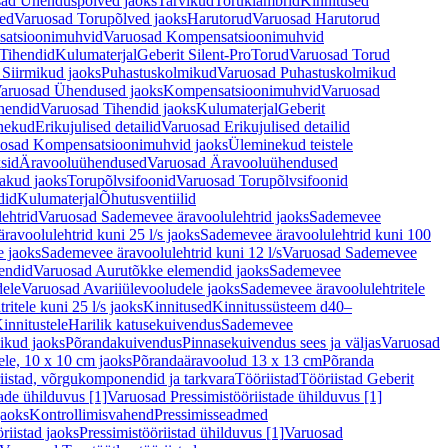
ad Ühenduspõlved jaoks
Tarvikud
Toruklambrid
Kinnitused
ed
Varuosad Torupõlved jaoks
Harutorud
Varuosad Harutorud
atsioonimuhvid
Varuosad Kompensatsioonimuhvid
Tihendid
Kulumaterjal
Geberit Silent-Pro
Torud
Varuosad Torud
Siirmikud jaoks
Puhastuskolmikud
Varuosad Puhastuskolmikud
aruosad Ühendused jaoks
Kompensatsioonimuhvid
Varuosad
hendid
Varuosad Tihendid jaoks
Kulumaterjal
Geberit
nekud
Erikujulised detailid
Varuosad Erikujulised detailid
osad Kompensatsioonimuhvid jaoks
Üleminekud teistele
sid
Äravooluühendused
Varuosad Äravooluühendused
akud jaoks
Torupõlvsifoonid
Varuosad Torupõlvsifoonid
did
Kulumaterjal
Õhutusventiilid
ehtrid
Varuosad Sademevee äravoolulehtrid jaoks
Sademevee
avoolulehtrid kuni 25 l/s jaoks
Sademevee äravoolulehtrid kuni 100
e jaoks
Sademevee äravoolulehtrid kuni 12 l/s
Varuosad Sademevee
endid
Varuosad Aurutõkke elemendid jaoks
Sademevee
dele
Varuosad Avariiülevooludele jaoks
Sademevee äravoolulehtritele
itele kuni 25 l/s jaoks
Kinnitused
Kinnitussüsteem d40–
innitustele
Harilik katusekuivendus
Sademevee
ikud jaoks
Põrandakuivendus
Pinnasekuivendus sees ja väljas
Varuosad
ele, 10 x 10 cm jaoks
Põrandaäravoolud 13 x 13 cm
Põranda
iistad, võrgukomponendid ja tarkvara
Tööriistad
Tööriistad Geberit
tade ühilduvus [1]
Varuosad Pressimistööriistade ühilduvus [1]
jaoks
Kontrollimisvahend
Pressimisseadmed
riistad jaoks
Pressimistööriistad ühilduvus [1]
Varuosad