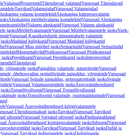
le
Valamud
Pesurennid
Täiendavad valamud
Varuosad Täiendavad
umidele
Tarvikud
Valamujalad
Varuosad Valamujalad
luskapiga valamu komplektid
Aluskapiga kätepesuvalamu
aoks
Aluskapiga mööbelvalamu komplektid
Varuosad Aluskapiga
annitoamööbel
Valamu aluskapid
Varuosad Valamu aluskapid
ele jaoks
Mööbelvalamutele
Varuosad Mööbelvalamutele jaoks
Nurk-
amule
Varuosad Kausikujulisele pinnapealsele valamule
 jaoks
Madalad küljekapid
Varuosad Madalad küljekapid
bel
Varuosad Muu mööbel jaoks
Seinariiulid
Varuosad Seinariiulid
omplektid
Magnettahvlid
Pistikupesad
Varuosad Pistikupesad
 jaoks
Peeglikapid
Varuosad Peeglikapid jaoks
Integreeritud
emendid
Täiendavad
e, võrgutoide jaoks
Paigaldus valamule, patareitoide
Varuosad
amule, ühehoovaline segisti
Seinale paigaldus, võrgutoide
Varuosad
itoide
Varuosad Seinale paigaldus, generaatoritoide jaoks
Seinale
stitele
Varuosad Valamusegistitele jaoks
Äravooluühendused
jaoks
Torupõlvsifoonid
Varuosad Torupõlvsifoonid
valamule jaoks
Torusifoonid valamule, ruumisäästumudel
Varuosad
used
ele
Varuosad Äravooluühendused köögivalamutele
ruosad Ühendusotsakud jaoks
Tarvikud
Varuosad Tarvikud
tud sifoonid
Varuosad Varjatud sifoonid jaoks
Pindpaigaldatud
sad Äravooluühendused koristajavalamule jaoks
Sifoonid
Varuosad
avooluventiilid jaoks
Tarvikud
Varuosad Tarvikud jaoks
Dušid ja
e
Varuosad Tarvikud duširennidele jaoks
Dušipõranda