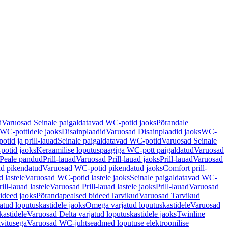
d
Varuosad Seinale paigaldatavad WC-potid jaoks
Põrandale
WC-pottidele jaoks
Disainplaadid
Varuosad Disainplaadid jaoks
WC-
tid ja prill-lauad
Seinale paigaldatavad WC-potid
Varuosad Seinale
potid jaoks
Keraamilise loputuspaagiga WC-pott paigaldatud
Varuosad
Peale pandud
Prill-lauad
Varuosad Prill-lauad jaoks
Prill-lauad
Varuosad
d pikendatud
Varuosad WC-potid pikendatud jaoks
Comfort prill-
 lastele
Varuosad WC-potid lastele jaoks
Seinale paigaldatavad WC-
rill-lauad lastele
Varuosad Prill-lauad lastele jaoks
Prill-lauad
Varuosad
ideed jaoks
Põrandapealsed bideed
Tarvikud
Varuosad Tarvikud
tud loputuskastidele jaoks
Omega varjatud loputuskastidele
Varuosad
kastidele
Varuosad Delta varjatud loputuskastidele jaoks
Twinline
ivitusega
Varuosad WC-juhtseadmed loputuse elektroonilise