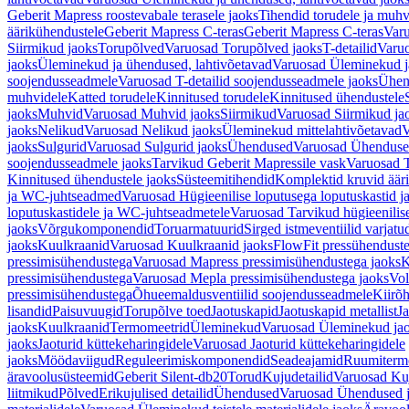
Geberit Mapress roostevabale terasele jaoks
Tihendid torudele ja muhv
äärikühendustele
Geberit Mapress C-teras
Geberit Mapress C-teras
Varu
Siirmikud jaoks
Torupõlved
Varuosad Torupõlved jaoks
T-detailid
Varuo
jaoks
Üleminekud ja ühendused, lahtivõetavad
Varuosad Üleminekud ja
soojendusseadmele
Varuosad T-detailid soojendusseadmele jaoks
Ühen
muhvidele
Katted torudele
Kinnitused torudele
Kinnitused ühendustele
jaoks
Muhvid
Varuosad Muhvid jaoks
Siirmikud
Varuosad Siirmikud ja
jaoks
Nelikud
Varuosad Nelikud jaoks
Üleminekud mittelahtivõetavad
V
jaoks
Sulgurid
Varuosad Sulgurid jaoks
Ühendused
Varuosad Ühenduse
soojendusseadmele jaoks
Tarvikud Geberit Mapressile vask
Varuosad T
Kinnitused ühendustele jaoks
Süsteemitihendid
Komplektid kruvid äär
ja WC-juhtseadmed
Varuosad Hügieenilise loputusega loputuskastid 
loputuskastidele ja WC-juhtseadmetele
Varuosad Tarvikud hügieenilis
jaoks
Võrgukomponendid
Toruarmatuurid
Sirged istmeventiilid varjat
jaoks
Kuulkraanid
Varuosad Kuulkraanid jaoks
FlowFit pressühendust
pressimisühendustega
Varuosad Mapress pressimisühendustega jaoks
K
pressimisühendustega
Varuosad Mepla pressimisühendustega jaoks
Vol
pressimisühendustega
Õhueemaldusventiilid soojendusseadmele
Kiirõh
lisandid
Paisuvuugid
Torupõlve toed
Jaotuskapid
Jaotuskapid metallist
Ja
jaoks
Kuulkraanid
Termomeetrid
Üleminekud
Varuosad Üleminekud ja
jaoks
Jaoturid küttekeharingidele
Varuosad Jaoturid küttekeharingidele
jaoks
Möödaviigud
Reguleerimiskomponendid
Seadeajamid
Ruumiterm
äravoolusüsteemid
Geberit Silent-db20
Torud
Kujudetailid
Varuosad Kuj
liitmikud
Põlved
Erikujulised detailid
Ühendused
Varuosad Ühendused 