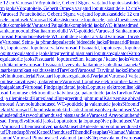
le 12 cm
Varuosad Võrgutoitele, Geberit Sigma varjatud loputuskastidel
 cm jaoks
Võrgutoitele, Geberit Omega varjatud loputuskastidele 12 cm
V
Varuosad Patareitoitele, Geberit Sigma varjatud loputuskastidele 12 cm
ele loputusele
Varuosad Kahesüsteemsele loputusele jaoks
Ühesüsteems
alduskomplektid
Varuosad Paigalduskomplektid jaoks
WC-juhtseadmed lo
sanitaarmoodulid
Sanitaarmoodulid WC-pottidele
Varuosad Sanitaarmoo
ruosad Põrandapealsetele WC-pottidele jaoks
Tarvikud
Varuosad Tarvik
le
Varuosad Seina- ja põrandapealsetele bideedele jaoks
Pissuaarid
Pissua
rid, loputusega, loputusservata
Varuosad Pissuaarid, loputusega, loputus
oputusregulaatorile jaoks
Integreeritud pissuaari loputusregulaator
Varuos
egulaatorile jaoks
Pissuaarid, loputusrežiim, kaanega / kaane jaoks
Varuo
ba käitamine
Varuosad Pissuaarid, veevaba käitamine jaoks
Ilma kaaneta
itaarkeraamikast eraldusseinad
Tarvikud
Varuosad Tarvikud jaoks
Sifooni
ks
Kinnitusmaterjal
Pissuaari loputusregulaatorid
Varjatud
Varuosad Varjat
onilise käivitusega, patareitoide
Varuosad Loputuse elektroonilise käivit
dpaigaldatud
Varuosad Pindpaigaldatud jaoks
Loputuse elektroonilise kä
sad Loputuse elektroonilise käivitusega, patareitoide jaoks
Tarvikud
Va
ed ja üleminekud
Katteplaadid
Integreeritud juhtnupud
Käsitsemise abiva
aruosad Äravooluühendused WC-pottidele ja valamutele jaoks
Sifoonid
ektid
Varuosad Ühenduskomplektid jaoks
Loputuspõlve pikendused
Var
dusdetailid
Äravooluühendused pissuaaridele
Varuosad Äravooluühendus
sad Torupõlvsifoonid jaoks
Loputustoru ja loputuspõlve pikendused
Var
d
Varuosad Ühenduspõlved jaoks
Mansetid
Bideede äravooluühendused
kud
Ühenduspõlved
Katted
Ühendused
Tihendid
Pesuplats
Valamud
Valam
alamud
Varuosad Pinnapealsed valamud jaoks
Kätepesuvalamud
Varuosa