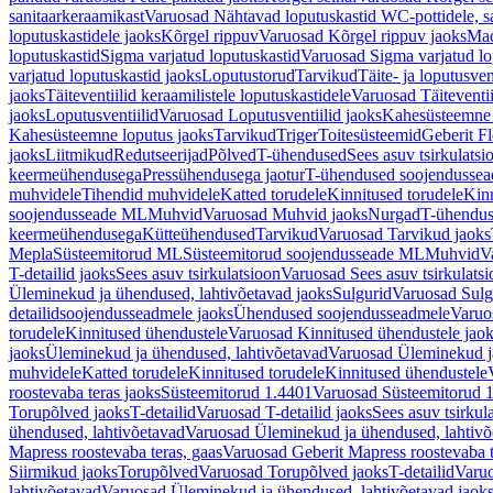
sanitaarkeraamikast
Varuosad Nähtavad loputuskastid WC-pottidele, sa
loputuskastidele jaoks
Kõrgel rippuv
Varuosad Kõrgel rippuv jaoks
Mad
loputuskastid
Sigma varjatud loputuskastid
Varuosad Sigma varjatud lo
varjatud loputuskastid jaoks
Loputustorud
Tarvikud
Täite- ja loputusven
jaoks
Täiteventiilid keraamilistele loputuskastidele
Varuosad Täiteventii
jaoks
Loputusventiilid
Varuosad Loputusventiilid jaoks
Kahesüsteemne 
Kahesüsteemne loputus jaoks
Tarvikud
Triger
Toitesüsteemid
Geberit F
jaoks
Liitmikud
Redutseerijad
Põlved
T-ühendused
Sees asuv tsirkulatsi
keermeühendusega
Pressühendusega jaotur
T-ühendused soojendusse
muhvidele
Tihendid muhvidele
Katted torudele
Kinnitused torudele
Kinn
soojendusseade ML
Muhvid
Varuosad Muhvid jaoks
Nurgad
T-ühendu
keermeühendusega
Kütteühendused
Tarvikud
Varuosad Tarvikud jaoks
Mepla
Süsteemitorud ML
Süsteemitorud soojendusseade ML
Muhvid
V
T-detailid jaoks
Sees asuv tsirkulatsioon
Varuosad Sees asuv tsirkulatsi
Üleminekud ja ühendused, lahtivõetavad jaoks
Sulgurid
Varuosad Sulg
detailidsoojendusseadmele jaoks
Ühendused soojendusseadmele
Varuo
torudele
Kinnitused ühendustele
Varuosad Kinnitused ühendustele jao
jaoks
Üleminekud ja ühendused, lahtivõetavad
Varuosad Üleminekud ja
muhvidele
Katted torudele
Kinnitused torudele
Kinnitused ühendustele
roostevaba teras jaoks
Süsteemitorud 1.4401
Varuosad Süsteemitorud 1
Torupõlved jaoks
T-detailid
Varuosad T-detailid jaoks
Sees asuv tsirkul
ühendused, lahtivõetavad
Varuosad Üleminekud ja ühendused, lahtivõ
Mapress roostevaba teras, gaas
Varuosad Geberit Mapress roostevaba t
Siirmikud jaoks
Torupõlved
Varuosad Torupõlved jaoks
T-detailid
Varuo
lahtivõetavad
Varuosad Üleminekud ja ühendused, lahtivõetavad jaok