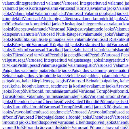
valamud
Integreeritavad valamud
Varuosad Integreeritavad valamud ja
valamud jaoks
Koristajavalamu
Varuosad Koristajavalamu jaoks
Valam
jaoks
Valamujalad
Valamu pooljalad
Varuosad Valamu pooljalad jaoks
T
komplektid
Varuosad Aluskapiga kätepesuvalamu komplektid jaoks
Al
mööbelvalamu komplektid jaoks
Aluskapiga integreeritava valamu ko
jaoks
Kätepesuvalamutele
Varuosad Kätepesuvalamutele jaoks
Valamut
kätepesuvalamutele
Varuosad Nurk-kätepesuvalamutele jaoks
Valamup
jaoks
Ristkülikukujulisele pinnapealsele valamule
Varuosad Ristkülikuk
jaoks
Kõrgkapid
Varuosad Kõrgkapid jaoks
Keskmised kapid
Varuosad
jaoks
Tarvikud
Varuosad Tarvikud jaoks
Sahtlisisud ja hoiustamiskarbi
jaoks
Täiendavad tarvikud
Peeglid ja peeglikapid
Peeglid
Varuosad Peeg
valgustusega
Varuosad Integreeritud valgustusega jaoks
Integreeritud v
tarvikud
Pistikupesad
Valamusegistid
Valamusegistid
Varuosad Valamuse
Paigaldus valamule, patareitoide jaoks
Paigaldus valamule, generaatori
Seinale paigaldus, võrgutoide jaoks
Seinale paigaldus, patareitoide
Varu
paigaldus, kahe käepidemega segisti
Varuosad Seinale paigaldus, kahe
pesukoha, köögivalamute, seadmete ja koristajavalamute jaoks
Äravoo
jaoks
Torupõlvsifoonid, ruumisäästumudel
Varuosad Torupõlvsifoonid,
Torusifoonid valamule, ruumisäästumudel jaoks
Varjatud sifoonid
Varu
jaoks
Ühendusotsakud
Ühenduspõlved
Katted
Tihendid
Põrandapealsed 
jaoks
Torupõlvsifoonid
Varuosad Torupõlvsifoonid jaoks
Köögivalamu
jaoks
Äravooluühendused seadmetele
Varuosad Äravooluühendused se
sifoonid
Varuosad Pindpaigaldatud sifoonid jaoks
Ühendused
Varuosad
Sifoonid jaoks
Ühenduspõlved
Varuosad Ühenduspõlved jaoks
Ühendu
vannid
Dušš
Põranda äravool duššidele
Varuosad Põranda äravool dušši