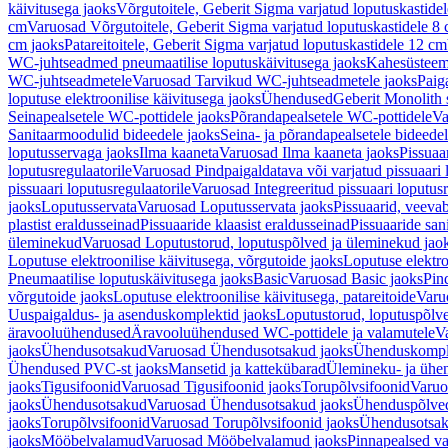
käivitusega jaoks
Võrgutoitele, Geberit Sigma varjatud loputuskastide
cm
Varuosad Võrgutoitele, Geberit Sigma varjatud loputuskastidele 8
cm jaoks
Patareitoitele, Geberit Sigma varjatud loputuskastidele 12 cm
WC-juhtseadmed pneumaatilise loputuskäivitusega jaoks
Kahesüsteems
WC-juhtseadmetele
Varuosad Tarvikud WC-juhtseadmetele jaoks
Paig
loputuse elektroonilise käivitusega jaoks
Ühendused
Geberit Monolith 
Seinapealsetele WC-pottidele jaoks
Põrandapealsetele WC-pottidele
Va
Sanitaarmoodulid bideedele jaoks
Seina- ja põrandapealsetele bideede
loputusservaga jaoks
Ilma kaaneta
Varuosad Ilma kaaneta jaoks
Pissuaa
loputusregulaatorile
Varuosad Pindpaigaldatava või varjatud pissuaari l
pissuaari loputusregulaatorile
Varuosad Integreeritud pissuaari loputusr
jaoks
Loputusservata
Varuosad Loputusservata jaoks
Pissuaarid, veeva
plastist eraldusseinad
Pissuaaride klaasist eraldusseinad
Pissuaaride san
üleminekud
Varuosad Loputustorud, loputuspõlved ja üleminekud jao
Loputuse elektroonilise käivitusega, võrgutoide jaoks
Loputuse elektro
Pneumaatilise loputuskäivitusega jaoks
Basic
Varuosad Basic jaoks
Pin
võrgutoide jaoks
Loputuse elektroonilise käivitusega, patareitoide
Varuo
Uuspaigaldus- ja asenduskomplektid jaoks
Loputustorud, loputuspõlv
äravooluühendused
Äravooluühendused WC-pottidele ja valamutele
V
jaoks
Ühendusotsakud
Varuosad Ühendusotsakud jaoks
Ühenduskompl
Ühendused PVC-st jaoks
Mansetid ja kattekübarad
Ülemineku- ja ühen
jaoks
Tigusifoonid
Varuosad Tigusifoonid jaoks
Torupõlvsifoonid
Varuo
jaoks
Ühendusotsakud
Varuosad Ühendusotsakud jaoks
Ühenduspõlve
jaoks
Torupõlvsifoonid
Varuosad Torupõlvsifoonid jaoks
Ühendusotsa
jaoks
Mööbelvalamud
Varuosad Mööbelvalamud jaoks
Pinnapealsed v