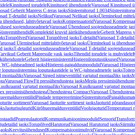
idele
Kinnitused torudele
Kinnitused ühendustele
Varuosad Kinnitused ü
osad Geberit Mapress C-teras jaoks
Süsteemitorud 1.0034
Süsteemitoru
sad T-detailid jaoks
Nelikud
Varuosad Nelikud jaoks
Üleminekud mittel
 ühendused, lahtivõetavad jaoks
Kompensaatorid
Varuosad Kompensaat
dused soojendusseadmele
Varuosad Ühendused soojendusseadmele jao
Süsteemitihendid
Komplektid kruvid äärikühendustele
Geberit Mapress 
oks
Torupõlved
Varuosad Torupõlved jaoks
T-detailid
Varuosad T-detailid
aruosad Üleminekud mittelahtivõetavad jaoks
Üleminekud ja ühendused
d jaoks
T-detailid soojendusseadmele
Varuosad T-detailid soojendussea
arvikud Geberit Mapressile vask jaoks
Tihendid torudele ja muhvidele
K
ikühendustele
Geberit hügieenisüsteem
Hügieeniloputusüksused
Varuosa
ja WC-juhtseadmed jaoks
Hügieeni-paigaldusmoodulid
Varuosad Hügieen
e loputussüsteemiga loputuskastidele ja WC-juhtseadmetele jaoks
Toitep
ud montaažiks
Varuosad Sirged istmeventiilid varjatud montaažiks jaoks
M
ega
Varuosad FlowFit pressühendustega jaoks
Mepla pressimisühendust
uulkraanid varjatud montaažiks
Varuosad Kuulkraanid varjatud montaa
ex pressimisühendustega
Ühendustega Compact
Varuosad Ühendustega
ueemaldusventiilid
Pindade tempereerimine
Süsteemitorud
Paigaldusmate
oturite sortiment
Varuosad Jaoturite sortiment jaoks
Jaoturid põrandasoo
oks
Jaoturisulgurid
Kiirõhueemaldusventiilid
Voolujaoturid
Temperatuuri 
ostaadid
Pearegulaatorid
Kommunikatsioonimoodulid
Sensorid
Transform
udetailid jaoks
Torupõlved
Harutorud
Varuosad Harutorud jaoks
Siirmik
jaoks
Keevitusühendused
Kompensatsioonimuhvid
Varuosad Kompensat