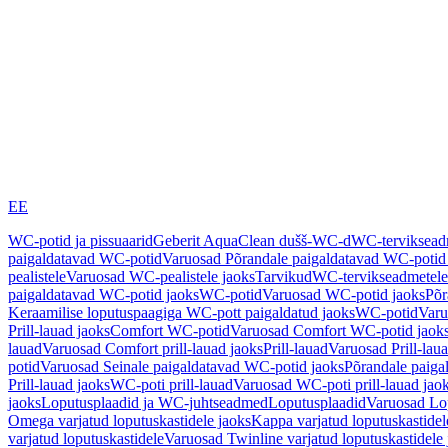
EE
WC-potid ja pissuaarid
Geberit AquaClean dušš-WC-d
WC-terviksea
paigaldatavad WC-potid
Varuosad Põrandale paigaldatavad WC-potid
pealistele
Varuosad WC-pealistele jaoks
Tarvikud
WC-tervikseadmetele
paigaldatavad WC-potid jaoks
WC-potid
Varuosad WC-potid jaoks
Põr
Keraamilise loputuspaagiga WC-pott paigaldatud jaoks
WC-potid
Varu
Prill-lauad jaoks
Comfort WC-potid
Varuosad Comfort WC-potid jaok
lauad
Varuosad Comfort prill-lauad jaoks
Prill-lauad
Varuosad Prill-lau
potid
Varuosad Seinale paigaldatavad WC-potid jaoks
Põrandale paiga
Prill-lauad jaoks
WC-poti prill-lauad
Varuosad WC-poti prill-lauad jao
jaoks
Loputusplaadid ja WC-juhtseadmed
Loputusplaadid
Varuosad Lop
Omega varjatud loputuskastidele jaoks
Kappa varjatud loputuskastidel
varjatud loputuskastidele
Varuosad Twinline varjatud loputuskastidele 