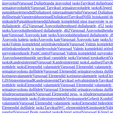
äravoolud
Varuosad Dušipõranda äravoolud jaoks
Tarvikud dušipõrand
seinaäravooludele
Varuosad Tarvikud seinaäravooludele jaoks
Kõrged 
paigalduselemendid
Dušialused mineraalmaterjalist
Varuosad Dušialuse
duššiseinale
Vannieraldusseinad
Dušiuksed
Tarvikud
Nišši hoiukastid d
imikutele
Paigalduselemendid
Jalgade komplektid ning traaversite ja s
dušialustele, d52
Varuosad Äravooluühendused dušialustele, d52 jaok
jaoks
Äravooluühendused dušialustele, d62
Varuosad Äravooluühenduse
kate
Varuosad Äravoolu kate jaoks
Äravooluühendused dušialustele, d
Äravoolu katteta jaoks
Äravoolu kate
Varuosad Äravoolu kate jaoks
Är
jaoks
Valmis komplektid pöördrakendusele
Varuosad Valmis komplekti
pöördrakendusele ja juurdevoolule
Varuosad Valmis komplektid pöördr
surverakendusele PushControl
Varuosad Valmis komplektid surverake
Äravoolugarnituuride tarvikud vannidele jaoks
Varjatud torukatkesti
Va
jaoks
Kandesüsteemid
Varuosad Kandesüsteemid jaoks
Laudised
Tarvi
pottidele jaoks
Elemendid valamutele
Varuosad Elemendid valamutele 
seinaäravooluga duššidele
Varuosad Elemendid seinaäravooluga duššid
koristajavalamutele
Varuosad Elemendid koristajavalamutele jaoks
Ele
GIS
Süsteemiseinad
Kandesüsteemid
Tarvikud eelvalmististele
Tarvikud 
pottidele jaoks
Elemendid valamutele
Varuosad Elemendid valamutele 
seinaäravooluga duššidele
Varuosad Elemendid seinaäravooluga duššid
nõudepesumasinatele
Varuosad Elemendid pesu- ja nõudepesumasinate
Süsteemiseintele jaoks
Toitesüsteemidele
Veeärastusele
Geberit Kombif
valamutele
Varuosad Elemendid valamutele jaoks
Elemendid bideedele
Elemendid duššidele jaoks
Tarvikud
WC-elementidele
Kinnitustele
Näht
pandud
Varuosad Peale pandud jaoks
Kõrgel seinal
Varuosad Kõrgel se