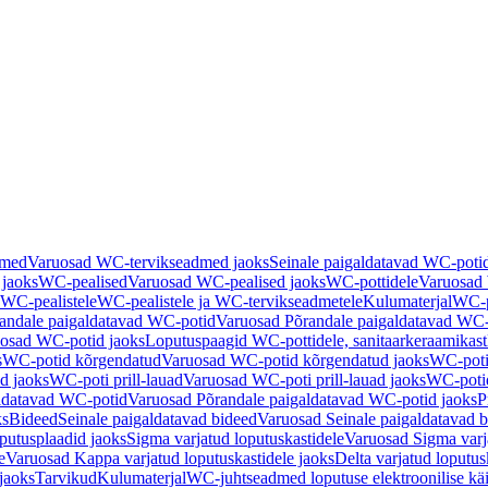
dmed
Varuosad WC-tervikseadmed jaoks
Seinale paigaldatavad WC-poti
 jaoks
WC-pealised
Varuosad WC-pealised jaoks
WC-pottidele
Varuosad 
WC-pealistele
WC-pealistele ja WC-tervikseadmetele
Kulumaterjal
WC-po
andale paigaldatavad WC-potid
Varuosad Põrandale paigaldatavad WC-
osad WC-potid jaoks
Loputuspaagid WC-pottidele, sanitaarkeraamikast
s
WC-potid kõrgendatud
Varuosad WC-potid kõrgendatud jaoks
WC-poti
ad jaoks
WC-poti prill-lauad
Varuosad WC-poti prill-lauad jaoks
WC-potid
ldatavad WC-potid
Varuosad Põrandale paigaldatavad WC-potid jaoks
P
ks
Bideed
Seinale paigaldatavad bideed
Varuosad Seinale paigaldatavad b
utusplaadid jaoks
Sigma varjatud loputuskastidele
Varuosad Sigma varja
e
Varuosad Kappa varjatud loputuskastidele jaoks
Delta varjatud loputus
jaoks
Tarvikud
Kulumaterjal
WC-juhtseadmed loputuse elektroonilise kä