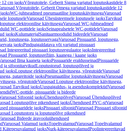
e 12 cm jaoks
Võrgutoitele, Geberit Sigma varjatud loputuskastidele 8
aruosad Võrgutoitele, Geberit Omega varjatud loputuskastidele 12
 jaoks
WC-juhtseadmed pneumaatilise loputuskäivitusega
Varuosad
ele loputusele
Varuosad Ühesüsteemsele loputusele jaoks
Tarvikud
putuse elektroonilise käivitusega
Varuosad WC-juhtseadmed
dulid WC-pottidele jaoks
Seinapealsetele WC-pottidele
Varuosad
ud jaoks
Kulumaterjal
Sanitaarmoodulid bideedele
Varuosad
arid, loputusega, loputusservaga
Varuosad Pissuaarid, loputusega,
servata jaoks
Pindpaigaldatava või varjatud pissuaari
ad Integreeritud pissuaari loputusregulaator jaoks
Integreeritud
sad Pissuaarid, loputusrežiim, kaanega / kaane jaoks
Varuosad Ilma kaaneta jaoks
Pissuaaride eraldusseinad
Pissuaaride
d ja sifoonitarvikud
Loputustorud, loputuspõlved ja
ud jaoks
Loputuse elektroonilise käivitusega, võrgutoide
Varuosad
usega, patareitoide jaoks
Pneumaatilise loputuskäivitusega
Varuosad
ivitusega, võrgutoide
Varuosad Loputuse elektroonilise käivitusega,
ruosad Tarvikud jaoks
Uuspaigaldus- ja asenduskomplektid
Varuosad
hendid
WC-pottide, pissuaaride ja bideede
Varuosad Sifoonid jaoks
Ühenduspõlved
Varuosad Ühenduspõlved
uosad Loputuspõlve pikendused jaoks
Ühendused PVC-st
Varuosad
ed pissuaaridele jaoks
Pissuaari sifoonid
Varuosad Pissuaari sifoonid
uosad Loputustoru ja loputuspõlve pikendused
Varuosad Bideede äravooluühendused
ud
Varuosad Valamud jaoks
Topeltvalamud
Varuosad Topeltvalamud
d Kätepesuvalamud jaoks
Nurk-kätepesuvalamud
Poolintegreeritavad