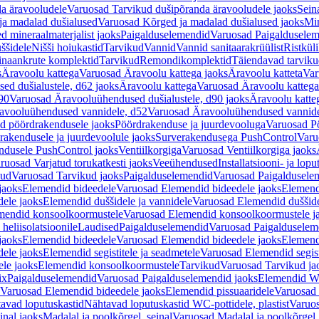
a äravooludele
Varuosad Tarvikud dušipõranda äravooludele jaoks
Sein
ja madalad dušialused
Varuosad Kõrged ja madalad dušialused jaoks
Min
d mineraalmaterjalist jaoks
Paigalduselemendid
Varuosad Paigalduselem
uššidele
Nišši hoiukastid
Tarvikud
Vannid
Vannid sanitaarakrüülist
Ristkül
einaankrute komplektid
Tarvikud
Remondikomplektid
Täiendavad tarvik
s
Äravoolu kattega
Varuosad Äravoolu kattega jaoks
Äravoolu katteta
Var
d dušialustele, d62 jaoks
Äravoolu kattega
Varuosad Äravoolu kattega
90
Varuosad Äravooluühendused dušialustele, d90 jaoks
Äravoolu katte
avooluühendused vannidele, d52
Varuosad Äravooluühendused vannide
d pöördrakendusele jaoks
Pöördrakenduse ja juurdevooluga
Varuosad Pö
akendusele ja juurdevoolule jaoks
Surverakendusega PushControl
Varu
ndusele PushControl jaoks
Ventiilkorgiga
Varuosad Ventiilkorgiga jaoks
ruosad Varjatud torukatkesti jaoks
Veeühendused
Installatsiooni- ja lop
kud
Varuosad Tarvikud jaoks
Paigalduselemendid
Varuosad Paigaldusele
jaoks
Elemendid bideedele
Varuosad Elemendid bideedele jaoks
Elemend
ele jaoks
Elemendid duššidele ja vannidele
Varuosad Elemendid duššide
mendid konsoolkoormustele
Varuosad Elemendid konsoolkoormustele j
heliisolatsioonile
Laudised
Paigalduselemendid
Varuosad Paigalduselem
jaoks
Elemendid bideedele
Varuosad Elemendid bideedele jaoks
Elemend
ele jaoks
Elemendid segistitele ja seadmetele
Varuosad Elemendid segisti
le jaoks
Elemendid konsoolkoormustele
Tarvikud
Varuosad Tarvikud ja
ix
Paigalduselemendid
Varuosad Paigalduselemendid jaoks
Elemendid WC
Varuosad Elemendid bideedele jaoks
Elemendid pissuaaridele
Varuosad 
avad loputuskastid
Nähtavad loputuskastid WC-pottidele, plastist
Varuos
inal jaoks
Madalal ja poolkõrgel, seinal
Varuosad Madalal ja poolkõrgel, 