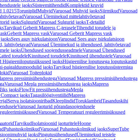
hendustele jaoks
Süsteemitihendid
Komplektid kruvid
d 1.0215
Toruniplid
Muhvid
Varuosad Muhvid jaoks
Siirmikud
Varuosad
ahtivõetavad
Varuosad Üleminekud mittelahtivõetavad
orid jaoks
Sulgurid
Varuosad Sulgurid jaoks
T-detailid
ks
Tarvikud Geberit Mapress C-terasele
Tihendid torudele ja
vask
Geberit Mapress vask
Varuosad Geberit Mapress vask
 jaoks
Sees asuv tsirkulatsioon
Varuosad Sees asuv tsirkulatsioon
, lahtivõetavad
Varuosad Üleminekud ja ühendused, lahtivõetavad
dmele jaoks
Ühendused soojendusseadmele
Varuosad Ühendused
atted torudele
Kinnitused torudele
Kinnitused ühendustele
Varuosad
d Hügieeniloputusüksused jaoks
Hügieenilise loputusega loputuskastid
i-paigaldusmoodulid jaoks
Tarvikud hügieenilise loputussüsteemiga
lokid
Varuosad Toiteplokid
apress pressimisühendustega
Varuosad Mapress pressimisühendustega
ega
Varuosad Mepla pressimisühendustega jaoks
Mapress
žiks jaoks
FlowFit pressühendustega
Mepla
 Compact jaoks
Tagasilöögiventiilid
Mapress
rjal
Serva isolatsiooniribad
Kleeplindid
Toruklambrid
Tasanduskihi
jendusele
Varuosad Jaoturid põrandasoojendusele
reguleerimisüksused
Varuosad Temperatuuri reguleerimisüksused
aatorid
Tarvikud
Isolatsioonid jaoturitele
Hoone
ud
Puhastuskolmikud
Varuosad Puhastuskolmikud jaoks
SuperTube
sioonimuhvid jaoks
Pingutusühendused
Üleminekud teistele