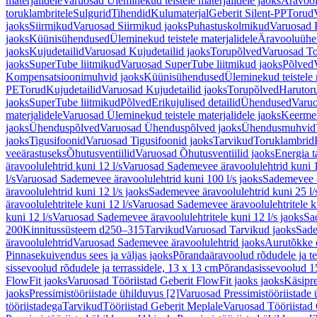
materjalidele
Varuosad Üleminekud teistele materjalidele jaoks
Äravoo
toruklambritele
Sulgurid
Tihendid
Kulumaterjal
Geberit Silent-PP
Torud
jaoks
Siirmikud
Varuosad Siirmikud jaoks
Puhastuskolmikud
Varuosad 
jaoks
Küünisühendused
Üleminekud teistele materjalidele
Äravooluühe
jaoks
Kujudetailid
Varuosad Kujudetailid jaoks
Torupõlved
Varuosad To
jaoks
SuperTube liitmikud
Varuosad SuperTube liitmikud jaoks
Põlved
Kompensatsioonimuhvid jaoks
Küünisühendused
Üleminekud teistele 
PE
Torud
Kujudetailid
Varuosad Kujudetailid jaoks
Torupõlved
Harutor
jaoks
SuperTube liitmikud
Põlved
Erikujulised detailid
Ühendused
Varuo
materjalidele
Varuosad Üleminekud teistele materjalidele jaoks
Keerme
jaoks
Ühenduspõlved
Varuosad Ühenduspõlved jaoks
Ühendusmuhvid
jaoks
Tigusifoonid
Varuosad Tigusifoonid jaoks
Tarvikud
Toruklambrid
veeärastuseks
Õhutusventiilid
Varuosad Õhutusventiilid jaoks
Energia t
äravoolulehtrid kuni 12 l/s
Varuosad Sademevee äravoolulehtrid kuni 1
l/s
Varuosad Sademevee äravoolulehtrid kuni 100 l/s jaoks
Sademevee ä
äravoolulehtrid kuni 12 l/s jaoks
Sademevee äravoolulehtrid kuni 25 l/
äravoolulehtritele kuni 12 l/s
Varuosad Sademevee äravoolulehtritele ku
kuni 12 l/s
Varuosad Sademevee äravoolulehtritele kuni 12 l/s jaoks
Sa
200
Kinnitussüsteem d250–315
Tarvikud
Varuosad Tarvikud jaoks
Sade
äravoolulehtrid
Varuosad Sademevee äravoolulehtrid jaoks
Aurutõkke 
Pinnasekuivendus sees ja väljas jaoks
Põrandaäravoolud rõdudele ja te
sissevoolud rõdudele ja terrassidele, 13 x 13 cm
Põrandasissevoolud 1
FlowFit jaoks
Varuosad Tööriistad Geberit FlowFit jaoks jaoks
Käsipre
jaoks
Pressimistööriistade ühilduvus [2]
Varuosad Pressimistööriistade 
tööriistadega
Tarvikud
Tööriistad Geberit Meplale
Varuosad Tööriistad 