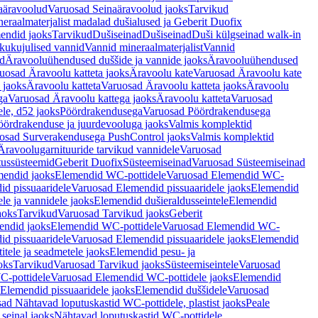
aäravoolud
Varuosad Seinaäravoolud jaoks
Tarvikud
eraalmaterjalist madalad dušialused ja Geberit Duofix
endid jaoks
Tarvikud
Dušiseinad
Dušiseinad
Duši külgseinad walk-in
ikukujulised vannid
Vannid mineraalmaterjalist
Vannid
ud
Äravooluühendused duššide ja vannide jaoks
Äravooluühendused
uosad Äravoolu katteta jaoks
Äravoolu kate
Varuosad Äravoolu kate
 jaoks
Äravoolu katteta
Varuosad Äravoolu katteta jaoks
Äravoolu
ga
Varuosad Äravoolu kattega jaoks
Äravoolu katteta
Varuosad
le, d52 jaoks
Pöördrakendusega
Varuosad Pöördrakendusega
ördrakenduse ja juurdevooluga jaoks
Valmis komplektid
osad Surverakendusega PushControl jaoks
Valmis komplektid
Äravoolugarnituuride tarvikud vannidele
Varuosad
utussüsteemid
Geberit Duofix
Süsteemiseinad
Varuosad Süsteemiseinad
mendid jaoks
Elemendid WC-pottidele
Varuosad Elemendid WC-
id pissuaaridele
Varuosad Elemendid pissuaaridele jaoks
Elemendid
le ja vannidele jaoks
Elemendid dušieraldusseintele
Elemendid
aoks
Tarvikud
Varuosad Tarvikud jaoks
Geberit
endid jaoks
Elemendid WC-pottidele
Varuosad Elemendid WC-
id pissuaaridele
Varuosad Elemendid pissuaaridele jaoks
Elemendid
tele ja seadmetele jaoks
Elemendid pesu- ja
oks
Tarvikud
Varuosad Tarvikud jaoks
Süsteemiseintele
Varuosad
-pottidele
Varuosad Elemendid WC-pottidele jaoks
Elemendid
Elemendid pissuaaridele jaoks
Elemendid duššidele
Varuosad
ad Nähtavad loputuskastid WC-pottidele, plastist jaoks
Peale
seinal jaoks
Nähtavad loputuskastid WC-pottidele,