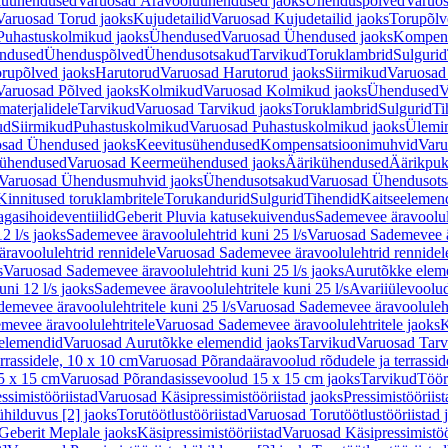
luühendused
Varuosad Äravooluühendused jaoks
Ühenduspõlved
Varuos
Varuosad Torud jaoks
Kujudetailid
Varuosad Kujudetailid jaoks
Torupõlv
Puhastuskolmikud jaoks
Ühendused
Varuosad Ühendused jaoks
Kompens
ndused
Ühenduspõlved
Ühendusotsakud
Tarvikud
Toruklambrid
Sulgurid
rupõlved jaoks
Harutorud
Varuosad Harutorud jaoks
Siirmikud
Varuosad 
Varuosad Põlved jaoks
Kolmikud
Varuosad Kolmikud jaoks
Ühendused
V
materjalidele
Tarvikud
Varuosad Tarvikud jaoks
Toruklambrid
Sulgurid
Ti
ud
Siirmikud
Puhastuskolmikud
Varuosad Puhastuskolmikud jaoks
Ülemi
sad Ühendused jaoks
Keevitusühendused
Kompensatsioonimuhvid
Varu
ühendused
Varuosad Keermeühendused jaoks
Äärikühendused
Äärikpuk
Varuosad Ühendusmuhvid jaoks
Ühendusotsakud
Varuosad Ühendusots
Kinnitused toruklambritele
Torukandurid
Sulgurid
Tihendid
Kaitseelemen
agasihoideventiilid
Geberit Pluvia katusekuivendus
Sademevee äravoolul
2 l/s jaoks
Sademevee äravoolulehtrid kuni 25 l/s
Varuosad Sademevee är
ravoolulehtrid rennidele
Varuosad Sademevee äravoolulehtrid rennidel
s
Varuosad Sademevee äravoolulehtrid kuni 25 l/s jaoks
Aurutõkke elem
ni 12 l/s jaoks
Sademevee äravoolulehtritele kuni 25 l/s
Avariiülevoolu
demevee äravoolulehtritele kuni 25 l/s
Varuosad Sademevee äravoolulehtr
mevee äravoolulehtritele
Varuosad Sademevee äravoolulehtritele jaoks
K
elemendid
Varuosad Aurutõkke elemendid jaoks
Tarvikud
Varuosad Tarv
rrassidele, 10 x 10 cm
Varuosad Põrandaäravoolud rõdudele ja terrassid
5 x 15 cm
Varuosad Põrandasissevoolud 15 x 15 cm jaoks
Tarvikud
Töör
ssimistööriistad
Varuosad Käsipressimistööriistad jaoks
Pressimistööriis
ühilduvus [2] jaoks
Torutöötlustööriistad
Varuosad Torutöötlustööriistad 
Geberit Meplale jaoks
Käsipressimistööriistad
Varuosad Käsipressimistöö