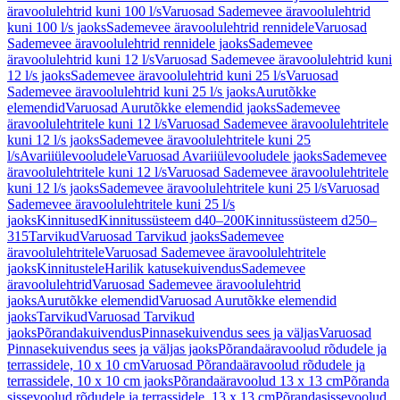
äravoolulehtrid kuni 100 l/s
Varuosad Sademevee äravoolulehtrid
kuni 100 l/s jaoks
Sademevee äravoolulehtrid rennidele
Varuosad
Sademevee äravoolulehtrid rennidele jaoks
Sademevee
äravoolulehtrid kuni 12 l/s
Varuosad Sademevee äravoolulehtrid kuni
12 l/s jaoks
Sademevee äravoolulehtrid kuni 25 l/s
Varuosad
Sademevee äravoolulehtrid kuni 25 l/s jaoks
Aurutõkke
elemendid
Varuosad Aurutõkke elemendid jaoks
Sademevee
äravoolulehtritele kuni 12 l/s
Varuosad Sademevee äravoolulehtritele
kuni 12 l/s jaoks
Sademevee äravoolulehtritele kuni 25
l/s
Avariiülevooludele
Varuosad Avariiülevooludele jaoks
Sademevee
äravoolulehtritele kuni 12 l/s
Varuosad Sademevee äravoolulehtritele
kuni 12 l/s jaoks
Sademevee äravoolulehtritele kuni 25 l/s
Varuosad
Sademevee äravoolulehtritele kuni 25 l/s
jaoks
Kinnitused
Kinnitussüsteem d40–200
Kinnitussüsteem d250–
315
Tarvikud
Varuosad Tarvikud jaoks
Sademevee
äravoolulehtritele
Varuosad Sademevee äravoolulehtritele
jaoks
Kinnitustele
Harilik katusekuivendus
Sademevee
äravoolulehtrid
Varuosad Sademevee äravoolulehtrid
jaoks
Aurutõkke elemendid
Varuosad Aurutõkke elemendid
jaoks
Tarvikud
Varuosad Tarvikud
jaoks
Põrandakuivendus
Pinnasekuivendus sees ja väljas
Varuosad
Pinnasekuivendus sees ja väljas jaoks
Põrandaäravoolud rõdudele ja
terrassidele, 10 x 10 cm
Varuosad Põrandaäravoolud rõdudele ja
terrassidele, 10 x 10 cm jaoks
Põrandaäravoolud 13 x 13 cm
Põranda
sissevoolud rõdudele ja terrassidele, 13 x 13 cm
Põrandasissevoolud