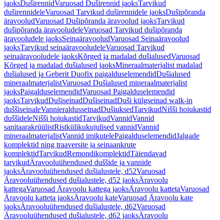
jaoks
Duširennid
Varuosad Duširennid jaoks
Tarvikud
duširennidele
Varuosad Tarvikud duširennidele jaoks
Dušipõranda
äravoolud
Varuosad Dušipõranda äravoolud jaoks
Tarvikud
dušipõranda äravooludele
Varuosad Tarvikud dušipõranda
äravooludele jaoks
Seinaäravoolud
Varuosad Seinaäravoolud
jaoks
Tarvikud seinaäravooludele
Varuosad Tarvikud
seinaäravooludele jaoks
Kõrged ja madalad dušialused
Varuosad
Kõrged ja madalad dušialused jaoks
Mineraalmaterjalist madalad
dušialused ja Geberit Duofix paigalduselemendid
Dušialused
mineraalmaterjalist
Varuosad Dušialused mineraalmaterjalist
jaoks
Paigalduselemendid
Varuosad Paigalduselemendid
jaoks
Tarvikud
Dušiseinad
Dušiseinad
Duši külgseinad walk-in
duššiseinale
Vannieraldusseinad
Dušiuksed
Tarvikud
Nišši hoiukastid
duššidele
Nišši hoiukastid
Tarvikud
Vannid
Vannid
sanitaarakrüülist
Ristkülikukujulised vannid
Vannid
mineraalmaterjalist
Vannid imikutele
Paigalduselemendid
Jalgade
komplektid ning traaversite ja seinaankrute
komplektid
Tarvikud
Remondikomplektid
Täiendavad
tarvikud
Äravooluühendused duššide ja vannide
jaoks
Äravooluühendused dušialustele, d52
Varuosad
Äravooluühendused dušialustele, d52 jaoks
Äravoolu
kattega
Varuosad Äravoolu kattega jaoks
Äravoolu katteta
Varuosad
Äravoolu katteta jaoks
Äravoolu kate
Varuosad Äravoolu kate
jaoks
Äravooluühendused dušialustele, d62
Varuosad
Äravooluühendused dušialustele, d62 jaoks
Äravoolu