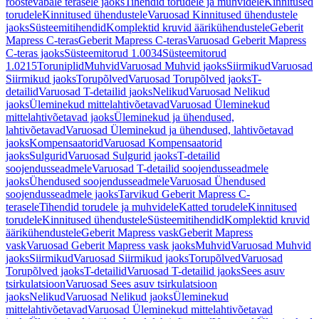
roostevabale terasele jaoks
Tihendid torudele ja muhvidele
Kinnitused
torudele
Kinnitused ühendustele
Varuosad Kinnitused ühendustele
jaoks
Süsteemitihendid
Komplektid kruvid äärikühendustele
Geberit
Mapress C-teras
Geberit Mapress C-teras
Varuosad Geberit Mapress
C-teras jaoks
Süsteemitorud 1.0034
Süsteemitorud
1.0215
Toruniplid
Muhvid
Varuosad Muhvid jaoks
Siirmikud
Varuosad
Siirmikud jaoks
Torupõlved
Varuosad Torupõlved jaoks
T-
detailid
Varuosad T-detailid jaoks
Nelikud
Varuosad Nelikud
jaoks
Üleminekud mittelahtivõetavad
Varuosad Üleminekud
mittelahtivõetavad jaoks
Üleminekud ja ühendused,
lahtivõetavad
Varuosad Üleminekud ja ühendused, lahtivõetavad
jaoks
Kompensaatorid
Varuosad Kompensaatorid
jaoks
Sulgurid
Varuosad Sulgurid jaoks
T-detailid
soojendusseadmele
Varuosad T-detailid soojendusseadmele
jaoks
Ühendused soojendusseadmele
Varuosad Ühendused
soojendusseadmele jaoks
Tarvikud Geberit Mapress C-
terasele
Tihendid torudele ja muhvidele
Katted torudele
Kinnitused
torudele
Kinnitused ühendustele
Süsteemitihendid
Komplektid kruvid
äärikühendustele
Geberit Mapress vask
Geberit Mapress
vask
Varuosad Geberit Mapress vask jaoks
Muhvid
Varuosad Muhvid
jaoks
Siirmikud
Varuosad Siirmikud jaoks
Torupõlved
Varuosad
Torupõlved jaoks
T-detailid
Varuosad T-detailid jaoks
Sees asuv
tsirkulatsioon
Varuosad Sees asuv tsirkulatsioon
jaoks
Nelikud
Varuosad Nelikud jaoks
Üleminekud
mittelahtivõetavad
Varuosad Üleminekud mittelahtivõetavad