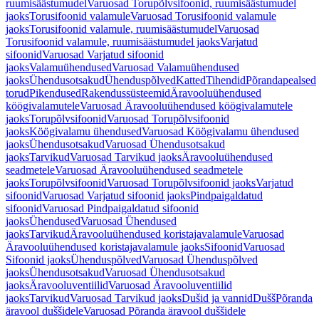
ruumisäästumudel
Varuosad Torupõlvsifoonid, ruumisäästumudel
jaoks
Torusifoonid valamule
Varuosad Torusifoonid valamule
jaoks
Torusifoonid valamule, ruumisäästumudel
Varuosad
Torusifoonid valamule, ruumisäästumudel jaoks
Varjatud
sifoonid
Varuosad Varjatud sifoonid
jaoks
Valamuühendused
Varuosad Valamuühendused
jaoks
Ühendusotsakud
Ühenduspõlved
Katted
Tihendid
Põrandapealsed
torud
Pikendused
Rakendussüsteemid
Äravooluühendused
köögivalamutele
Varuosad Äravooluühendused köögivalamutele
jaoks
Torupõlvsifoonid
Varuosad Torupõlvsifoonid
jaoks
Köögivalamu ühendused
Varuosad Köögivalamu ühendused
jaoks
Ühendusotsakud
Varuosad Ühendusotsakud
jaoks
Tarvikud
Varuosad Tarvikud jaoks
Äravooluühendused
seadmetele
Varuosad Äravooluühendused seadmetele
jaoks
Torupõlvsifoonid
Varuosad Torupõlvsifoonid jaoks
Varjatud
sifoonid
Varuosad Varjatud sifoonid jaoks
Pindpaigaldatud
sifoonid
Varuosad Pindpaigaldatud sifoonid
jaoks
Ühendused
Varuosad Ühendused
jaoks
Tarvikud
Äravooluühendused koristajavalamule
Varuosad
Äravooluühendused koristajavalamule jaoks
Sifoonid
Varuosad
Sifoonid jaoks
Ühenduspõlved
Varuosad Ühenduspõlved
jaoks
Ühendusotsakud
Varuosad Ühendusotsakud
jaoks
Äravooluventiilid
Varuosad Äravooluventiilid
jaoks
Tarvikud
Varuosad Tarvikud jaoks
Dušid ja vannid
Dušš
Põranda
äravool duššidele
Varuosad Põranda äravool duššidele