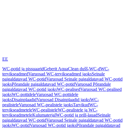
EE
WC-potid ja pissuaarid
Geberit AquaClean dušš-WC-d
WC-
tervikseadmed
Varuosad WC-tervikseadmed jaoks
Seinale
paigaldatavad WC-potid
Varuosad Seinale paigaldatavad WC-potid
jaoks
Põrandale paigaldatavad WC-potid
Varuosad Põrandale
paigaldatavad WC-potid jaoks
WC-pealised
Varuosad WC-pealised
jaoks
WC-pottidele
Varuosad WC-pottidele
jaoks
Disainplaadid
Varuosad Disainplaadid jaoks
WC-
pealistele
Varuosad WC-pealistele jaoks
Tarvikud
WC-
tervikseadmetele
WC-pealistele
WC-pealistele ja WC-
tervikseadmetele
Kulumaterjal
WC-potid ja prill-lauad
Seinale
paigaldatavad WC-potid
Varuosad Seinale paigaldatavad WC-potid
jaoks
WC-potid
Varuosad WC-potid jaoks
Põrandale paigaldatavad