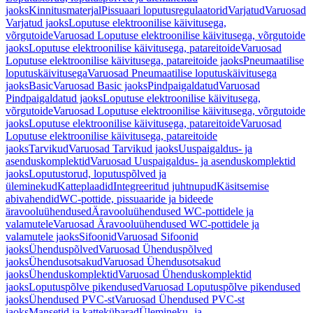
jaoks
Kinnitusmaterjal
Pissuaari loputusregulaatorid
Varjatud
Varuosad
Varjatud jaoks
Loputuse elektroonilise käivitusega,
võrgutoide
Varuosad Loputuse elektroonilise käivitusega, võrgutoide
jaoks
Loputuse elektroonilise käivitusega, patareitoide
Varuosad
Loputuse elektroonilise käivitusega, patareitoide jaoks
Pneumaatilise
loputuskäivitusega
Varuosad Pneumaatilise loputuskäivitusega
jaoks
Basic
Varuosad Basic jaoks
Pindpaigaldatud
Varuosad
Pindpaigaldatud jaoks
Loputuse elektroonilise käivitusega,
võrgutoide
Varuosad Loputuse elektroonilise käivitusega, võrgutoide
jaoks
Loputuse elektroonilise käivitusega, patareitoide
Varuosad
Loputuse elektroonilise käivitusega, patareitoide
jaoks
Tarvikud
Varuosad Tarvikud jaoks
Uuspaigaldus- ja
asenduskomplektid
Varuosad Uuspaigaldus- ja asenduskomplektid
jaoks
Loputustorud, loputuspõlved ja
üleminekud
Katteplaadid
Integreeritud juhtnupud
Käsitsemise
abivahendid
WC-pottide, pissuaaride ja bideede
äravooluühendused
Äravooluühendused WC-pottidele ja
valamutele
Varuosad Äravooluühendused WC-pottidele ja
valamutele jaoks
Sifoonid
Varuosad Sifoonid
jaoks
Ühenduspõlved
Varuosad Ühenduspõlved
jaoks
Ühendusotsakud
Varuosad Ühendusotsakud
jaoks
Ühenduskomplektid
Varuosad Ühenduskomplektid
jaoks
Loputuspõlve pikendused
Varuosad Loputuspõlve pikendused
jaoks
Ühendused PVC-st
Varuosad Ühendused PVC-st
jaoks
Mansetid ja kattekübarad
Ülemineku- ja