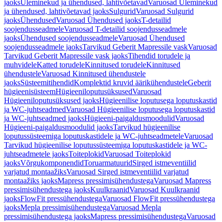
jaoks
Üleminekud ja ühendused, lahtivõetavad
Varuosad Üleminekud
ja ühendused, lahtivõetavad jaoks
Sulgurid
Varuosad Sulgurid
jaoks
Ühendused
Varuosad Ühendused jaoks
T-detailid
soojendusseadmele
Varuosad T-detailid soojendusseadmele
jaoks
Ühendused soojendusseadmele
Varuosad Ühendused
soojendusseadmele jaoks
Tarvikud Geberit Mapressile vask
Varuosad
Tarvikud Geberit Mapressile vask jaoks
Tihendid torudele ja
muhvidele
Katted torudele
Kinnitused torudele
Kinnitused
ühendustele
Varuosad Kinnitused ühendustele
jaoks
Süsteemitihendid
Komplektid kruvid äärikühendustele
Geberit
hügieenisüsteem
Hügieeniloputusüksused
Varuosad
Hügieeniloputusüksused jaoks
Hügieenilise loputusega loputuskastid
ja WC-juhtseadmed
Varuosad Hügieenilise loputusega loputuskastid
ja WC-juhtseadmed jaoks
Hügieeni-paigaldusmoodulid
Varuosad
Hügieeni-paigaldusmoodulid jaoks
Tarvikud hügieenilise
loputussüsteemiga loputuskastidele ja WC-juhtseadmetele
Varuosad
Tarvikud hügieenilise loputussüsteemiga loputuskastidele ja WC-
juhtseadmetele jaoks
Toiteplokid
Varuosad Toiteplokid
jaoks
Võrgukomponendid
Toruarmatuurid
Sirged istmeventiilid
varjatud montaažiks
Varuosad Sirged istmeventiilid varjatud
montaažiks jaoks
Mapress pressimisühendustega
Varuosad Mapress
pressimisühendustega jaoks
Kuulkraanid
Varuosad Kuulkraanid
jaoks
FlowFit pressühendustega
Varuosad FlowFit pressühendustega
jaoks
Mepla pressimisühendustega
Varuosad Mepla
pressimisühendustega jaoks
Mapress pressimisühendustega
Varuosad