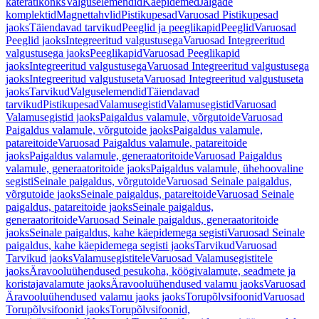
käterätikonks
Valguselemendid
Käepidemed
Jalgade
komplektid
Magnettahvlid
Pistikupesad
Varuosad Pistikupesad
jaoks
Täiendavad tarvikud
Peeglid ja peeglikapid
Peeglid
Varuosad
Peeglid jaoks
Integreeritud valgustusega
Varuosad Integreeritud
valgustusega jaoks
Peeglikapid
Varuosad Peeglikapid
jaoks
Integreeritud valgustusega
Varuosad Integreeritud valgustusega
jaoks
Integreeritud valgustuseta
Varuosad Integreeritud valgustuseta
jaoks
Tarvikud
Valguselemendid
Täiendavad
tarvikud
Pistikupesad
Valamusegistid
Valamusegistid
Varuosad
Valamusegistid jaoks
Paigaldus valamule, võrgutoide
Varuosad
Paigaldus valamule, võrgutoide jaoks
Paigaldus valamule,
patareitoide
Varuosad Paigaldus valamule, patareitoide
jaoks
Paigaldus valamule, generaatoritoide
Varuosad Paigaldus
valamule, generaatoritoide jaoks
Paigaldus valamule, ühehoovaline
segisti
Seinale paigaldus, võrgutoide
Varuosad Seinale paigaldus,
võrgutoide jaoks
Seinale paigaldus, patareitoide
Varuosad Seinale
paigaldus, patareitoide jaoks
Seinale paigaldus,
generaatoritoide
Varuosad Seinale paigaldus, generaatoritoide
jaoks
Seinale paigaldus, kahe käepidemega segisti
Varuosad Seinale
paigaldus, kahe käepidemega segisti jaoks
Tarvikud
Varuosad
Tarvikud jaoks
Valamusegistitele
Varuosad Valamusegistitele
jaoks
Äravooluühendused pesukoha, köögivalamute, seadmete ja
koristajavalamute jaoks
Äravooluühendused valamu jaoks
Varuosad
Äravooluühendused valamu jaoks jaoks
Torupõlvsifoonid
Varuosad
Torupõlvsifoonid jaoks
Torupõlvsifoonid,