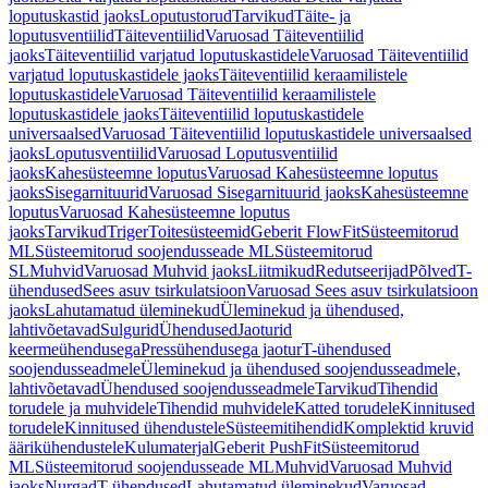
loputuskastid jaoks
Loputustorud
Tarvikud
Täite- ja
loputusventiilid
Täiteventiilid
Varuosad Täiteventiilid
jaoks
Täiteventiilid varjatud loputuskastidele
Varuosad Täiteventiilid
varjatud loputuskastidele jaoks
Täiteventiilid keraamilistele
loputuskastidele
Varuosad Täiteventiilid keraamilistele
loputuskastidele jaoks
Täiteventiilid loputuskastidele
universaalsed
Varuosad Täiteventiilid loputuskastidele universaalsed
jaoks
Loputusventiilid
Varuosad Loputusventiilid
jaoks
Kahesüsteemne loputus
Varuosad Kahesüsteemne loputus
jaoks
Sisegarnituurid
Varuosad Sisegarnituurid jaoks
Kahesüsteemne
loputus
Varuosad Kahesüsteemne loputus
jaoks
Tarvikud
Triger
Toitesüsteemid
Geberit FlowFit
Süsteemitorud
ML
Süsteemitorud soojendusseade ML
Süsteemitorud
SL
Muhvid
Varuosad Muhvid jaoks
Liitmikud
Redutseerijad
Põlved
T-
ühendused
Sees asuv tsirkulatsioon
Varuosad Sees asuv tsirkulatsioon
jaoks
Lahutamatud üleminekud
Üleminekud ja ühendused,
lahtivõetavad
Sulgurid
Ühendused
Jaoturid
keermeühendusega
Pressühendusega jaotur
T-ühendused
soojendusseadmele
Üleminekud ja ühendused soojendusseadmele,
lahtivõetavad
Ühendused soojendusseadmele
Tarvikud
Tihendid
torudele ja muhvidele
Tihendid muhvidele
Katted torudele
Kinnitused
torudele
Kinnitused ühendustele
Süsteemitihendid
Komplektid kruvid
äärikühendustele
Kulumaterjal
Geberit PushFit
Süsteemitorud
ML
Süsteemitorud soojendusseade ML
Muhvid
Varuosad Muhvid
jaoks
Nurgad
T-ühendused
Lahutamatud üleminekud
Varuosad