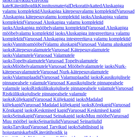
jaoks
Tarvikud
Äravoolu
kate
Käterätihoidik
Kinnitusmaterjal
Dekoratiivkatted
Aluskapiga
valamu komplektid
Aluskapiga kätepesuvalamu komplektid
Varuosad
Aluskapiga kätepesuvalamu komplektid jaoks
Aluskapiga valamu
komplektid
Varuosad Aluskapiga valamu komplektid
jaoks
Aluskapiga mööbelvalamu komplektid
Varuosad Aluskapiga
mööbelvalamu komplektid jaoks
Aluskapiga integreeritava valamu
komplektid
Varuosad Aluskapiga integreeritava valamu komplektid
jaoks
Vannitoamööbel
Valamu aluskapid
Varuosad Valamu aluskapid
jaoks
Kätepesuvalamutele
Varuosad Kätepesuvalamutele
jaoks
Valamutele
Varuosad Valamutele
jaoks
Topeltvalamutele
Varuosad Topeltvalamutele
jaoks
Mööbelvalamutele
Varuosad Mööbelvalamutele jaoks
Nurk-
kätepesuvalamutele
Varuosad Nurk-kätepesuvalamutele
jaoks
Valamuplaadid
Varuosad Valamuplaadid jaoks
Kausikujulisele
pinnapealsele valamule
Varuosad Kausikujulisele pinnapealsele
valamule jaoks
Ristkülikukujulisele pinnapealsele valamule
Varuosad
Ristkülikukujulisele pinnapealsele valamule
jaoks
Küljekapid
Varuosad Küljekapid jaoks
Madalad
küljekapid
Varuosad Madalad küljekapid jaoks
Kõrgkapid
Varuosad
Kõrgkapid jaoks
Keskmised kapid
Varuosad Keskmised kapid
jaoks
Seinakapid
Varuosad Seinakapid jaoks
Muu mööbel
Varuosad
Muu mööbel jaoks
Seinariiulid
Varuosad Seinariiulid
jaoks
Tarvikud
Varuosad Tarvikud jaoks
Sahtlisisud ja
hoiustamiskarbid
Käterätihoidik ja