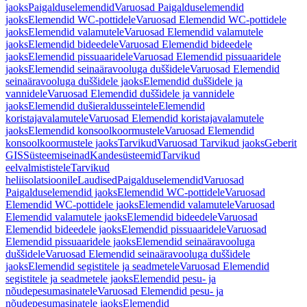
jaoks
Paigalduselemendid
Varuosad Paigalduselemendid
jaoks
Elemendid WC-pottidele
Varuosad Elemendid WC-pottidele
jaoks
Elemendid valamutele
Varuosad Elemendid valamutele
jaoks
Elemendid bideedele
Varuosad Elemendid bideedele
jaoks
Elemendid pissuaaridele
Varuosad Elemendid pissuaaridele
jaoks
Elemendid seinaäravooluga duššidele
Varuosad Elemendid
seinaäravooluga duššidele jaoks
Elemendid duššidele ja
vannidele
Varuosad Elemendid duššidele ja vannidele
jaoks
Elemendid dušieraldusseintele
Elemendid
koristajavalamutele
Varuosad Elemendid koristajavalamutele
jaoks
Elemendid konsoolkoormustele
Varuosad Elemendid
konsoolkoormustele jaoks
Tarvikud
Varuosad Tarvikud jaoks
Geberit
GIS
Süsteemiseinad
Kandesüsteemid
Tarvikud
eelvalmististele
Tarvikud
heliisolatsioonile
Laudised
Paigalduselemendid
Varuosad
Paigalduselemendid jaoks
Elemendid WC-pottidele
Varuosad
Elemendid WC-pottidele jaoks
Elemendid valamutele
Varuosad
Elemendid valamutele jaoks
Elemendid bideedele
Varuosad
Elemendid bideedele jaoks
Elemendid pissuaaridele
Varuosad
Elemendid pissuaaridele jaoks
Elemendid seinaäravooluga
duššidele
Varuosad Elemendid seinaäravooluga duššidele
jaoks
Elemendid segistitele ja seadmetele
Varuosad Elemendid
segistitele ja seadmetele jaoks
Elemendid pesu- ja
nõudepesumasinatele
Varuosad Elemendid pesu- ja
nõudepesumasinatele jaoks
Elemendid