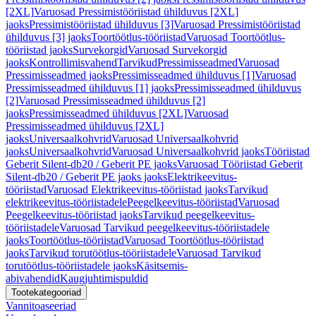
[2XL]
Varuosad Pressimistööriistad ühilduvus [2XL]
jaoks
Pressimistööriistad ühilduvus [3]
Varuosad Pressimistööriistad
ühilduvus [3] jaoks
Toortöötlus-tööriistad
Varuosad Toortöötlus-
tööriistad jaoks
Survekorgid
Varuosad Survekorgid
jaoks
Kontrollimisvahend
Tarvikud
Pressimisseadmed
Varuosad
Pressimisseadmed jaoks
Pressimisseadmed ühilduvus [1]
Varuosad
Pressimisseadmed ühilduvus [1] jaoks
Pressimisseadmed ühilduvus
[2]
Varuosad Pressimisseadmed ühilduvus [2]
jaoks
Pressimisseadmed ühilduvus [2XL]
Varuosad
Pressimisseadmed ühilduvus [2XL]
jaoks
Universaalkohvrid
Varuosad Universaalkohvrid
jaoks
Universaalkohvrid
Varuosad Universaalkohvrid jaoks
Tööriistad
Geberit Silent-db20 / Geberit PE jaoks
Varuosad Tööriistad Geberit
Silent-db20 / Geberit PE jaoks jaoks
Elektrikeevitus-
tööriistad
Varuosad Elektrikeevitus-tööriistad jaoks
Tarvikud
elektrikeevitus-tööriistadele
Peegelkeevitus-tööriistad
Varuosad
Peegelkeevitus-tööriistad jaoks
Tarvikud peegelkeevitus-
tööriistadele
Varuosad Tarvikud peegelkeevitus-tööriistadele
jaoks
Toortöötlus-tööriistad
Varuosad Toortöötlus-tööriistad
jaoks
Tarvikud torutöötlus-tööriistadele
Varuosad Tarvikud
torutöötlus-tööriistadele jaoks
Käsitsemis-
abivahendid
Kaugjuhtimispuldid
Tootekategooriad
Vannitoaseeriad