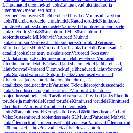
Lahutamatud üleminekud jaoks
Lahutatavad üleminekud ja
ühendused
Ühendused
Jaotur
keermeühendusega
Kütteühendused
Tarvikud
Varuosad Tarvikud
jaoks
Tihendid torudele ja muhvidele
Katted torudele
Kinnitused
torudele
Kinnitused ühendustele
Varuosad Kinnitused ühendustele
jaoks
Geberit Mepla
Süsteemitorud ML
Süsteemitorud
soojendusseade ML
Muhvid
Varuosad Muhvid
jaoks
Liitmikud
Varuosad Liitmikud jaoks
Siirmikud
Varuosad
Siirmikud jaoks
Nurk
Varuosad Nurk jaoks
T-detailid
Varuosad T-
detailid jaoks
Sees asuv tsirkulatsioon
Varuosad Sees asuv
tsirkulatsioon jaoks
Üleminekud mittelahtivõetavad
Varuosad
Üleminekud mittelahtivõetavad jaoks
Üleminekud ja ühendused,
lahtivõetavad
Varuosad Üleminekud ja ühendused, lahtivõetavad
jaoks
Sulgurid
Varuosad Sulgurid jaoks
Ühendused
Varuosad
Ühendused jaoks
Jaoturid keermeühendusega
T-
detailidsoojendusseadmele
Varuosad T-detailidsoojendusseadmele
jaoks
Ühendused soojendusseadmele
Varuosad Ühendused
soojendusseadmele jaoks
Tarvikud
Varuosad Tarvikud jaoks
Tihendid
torudele ja muhvidele
Katted torudele
Kinnitused torudele
Kinnitused
ühendustele
Varuosad Kinnitused ühendustele
jaoks
Süsteemitihendid
Komplektid kruvid äärikühendustele
Geberit
Volex
Süsteemitorud soojendusseade SL
Muhvid
Varuosad Muhvid
jaoks
Üleminekud ja ühendused, lahtivõetavad
Varuosad Üleminekud
ja ühendused, lahtivõetavad jaoks
Ühendused
Jaoturid