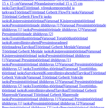
15 x 15 cm
Varuosad Põrandasissevoolud 15 x 15 cm
jaoks
Tarvikud
Tööriistad, võrgukomponendid ja
tarkvara
Tööriistad
Tööriistad Geberit FlowFit jaoks
Varuosad
Tööriistad Geberit FlowFit jaoks
jaoks
Käsipressimistööriistad
Varuosad Käsipressimistööriistad
jaoks
Pressimistööriistade ühilduvus [1]
Varuosad Pressimistööriistade
ühilduvus [1] jaoks
Pressimistööriistade ühilduvus [2]
Varuosad
Pressimistööriistade ühilduvus [2]
jaoks
Torutöötlustööriistad
Varuosad Torutöötlustööriistad
jaoks
Kontrollimisvahend
Pressimisseadmed
tööriistadega
Tarvikud
Tööriistad Geberit Meplale
Varuosad
Tööriistad Geberit Meplale jaoks
Käsipressimistööriistad
Varuosad
Käsipressimistööriistad jaoks
Pressimistööriistad ühilduvus
[1]
Varuosad Pressimistööriistad ühilduvus [1]
jaoks
Pressimistööriistad ühilduvus [2]
Varuosad Pressimistööriistad
ühilduvus [2] jaoks
Toortöötlus-tööriistad
Varuosad Toortöötlus-
tööriistad jaoks
Survekorgid
Kontrollimisvahendid
Tarvikud
Tööriistad
Geberit Volexile
Varuosad Tööriistad Geberit Volexile
jaoks
Pressimistööriistad ühilduvus [2]
Varuosad Pressimistööriistad
ühilduvus [2] jaoks
Toortöötlus-tööriistad
Varuosad Toortöötlus-
tööriistad jaoks
Kontrollimisvahend
Tarvikud
Tööriistad Geberit
Mapressile
Varuosad Tööriistad Geberit Mapressile
jaoks
Pressimistööriistad ühilduvus [1]
Varuosad Pressimistööriistad
ühilduvus [1] jaoks
Pressimistööriistad ühilduvus [2]
Varuosad
Pressimistööriistad ühilduvus [2] jaoks
Pressimistööriistad ühilduvus