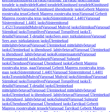
keermeühendusega
Tarvikud
Varuosad Tarvikud jaoks
Tihendid
torudele ja muhvidele
Katted torudele
Kinnitused torudele
Kinnitused
ühendustele
Varuosad Kinnitused ühendustele jaoks
Geberit Mapress
roostevaba teras
Geberit Mapress roostevaba teras
Varuosad Geberit
Mapress roostevaba teras jaoks
Süsteemitorud 1.4401
Varuosad
Süsteemitorud 1.4401 jaoks
Süsteemitorud
1.4521
Toruniplid
Muhvid
Varuosad Muhvid jaoks
Siirmikud
Varuosad
Siirmikud jaoks
Torupõlved
Varuosad Torupõlved jaoks
T-
detailid
Varuosad T-detailid jaoks
Sees asuv tsirkulatsioon
Varuosad
Sees asuv tsirkulatsioon jaoks
Üleminekud
mittelahtivõetavad
Varuosad Üleminekud mittelahtivõetavad
jaoks
Üleminekud ja ühendused, lahtivõetavad
Varuosad Üleminekud
ja ühendused, lahtivõetavad jaoks
Kompensaatorid
Varuosad
Kompensaatorid jaoks
Sulgurid
Varuosad Sulgurid
jaoks
Ühendused
Varuosad Ühendused jaoks
Geberit Mapress
roostevaba teras, gaas
Varuosad Geberit Mapress roostevaba teras,
gaas jaoks
Süsteemitorud 1.4401
Varuosad Süsteemitorud 1.4401
jaoks
Toruniplid
Muhvid
Varuosad Muhvid jaoks
Siirmikud
Varuosad
Siirmikud jaoks
Torupõlved
Varuosad Torupõlved jaoks
T-
detailid
Varuosad T-detailid jaoks
Üleminekud
mittelahtivõetavad
Varuosad Üleminekud mittelahtivõetavad
jaoks
Üleminekud ja ühendused, lahtivõetavad
Varuosad Üleminekud
ja ühendused, lahtivõetavad jaoks
Sulgurid
Varuosad Sulgurid
jaoks
Ühendused
Varuosad Ühendused jaoks
Tarvikud Geberit
Mapress roostevabale terasele
Varuosad Tarvikud Geberit Mapress