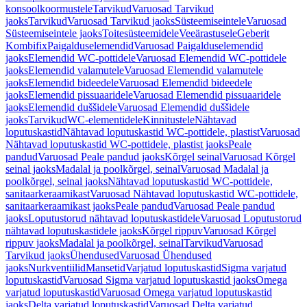
konsoolkoormustele
Tarvikud
Varuosad Tarvikud
jaoks
Tarvikud
Varuosad Tarvikud jaoks
Süsteemiseintele
Varuosad
Süsteemiseintele jaoks
Toitesüsteemidele
Veeärastusele
Geberit
Kombifix
Paigalduselemendid
Varuosad Paigalduselemendid
jaoks
Elemendid WC-pottidele
Varuosad Elemendid WC-pottidele
jaoks
Elemendid valamutele
Varuosad Elemendid valamutele
jaoks
Elemendid bideedele
Varuosad Elemendid bideedele
jaoks
Elemendid pissuaaridele
Varuosad Elemendid pissuaaridele
jaoks
Elemendid duššidele
Varuosad Elemendid duššidele
jaoks
Tarvikud
WC-elementidele
Kinnitustele
Nähtavad
loputuskastid
Nähtavad loputuskastid WC-pottidele, plastist
Varuosad
Nähtavad loputuskastid WC-pottidele, plastist jaoks
Peale
pandud
Varuosad Peale pandud jaoks
Kõrgel seinal
Varuosad Kõrgel
seinal jaoks
Madalal ja poolkõrgel, seinal
Varuosad Madalal ja
poolkõrgel, seinal jaoks
Nähtavad loputuskastid WC-pottidele,
sanitaarkeraamikast
Varuosad Nähtavad loputuskastid WC-pottidele,
sanitaarkeraamikast jaoks
Peale pandud
Varuosad Peale pandud
jaoks
Loputustorud nähtavad loputuskastidele
Varuosad Loputustorud
nähtavad loputuskastidele jaoks
Kõrgel rippuv
Varuosad Kõrgel
rippuv jaoks
Madalal ja poolkõrgel, seinal
Tarvikud
Varuosad
Tarvikud jaoks
Ühendused
Varuosad Ühendused
jaoks
Nurkventiilid
Mansetid
Varjatud loputuskastid
Sigma varjatud
loputuskastid
Varuosad Sigma varjatud loputuskastid jaoks
Omega
varjatud loputuskastid
Varuosad Omega varjatud loputuskastid
jaoks
Delta varjatud loputuskastid
Varuosad Delta varjatud