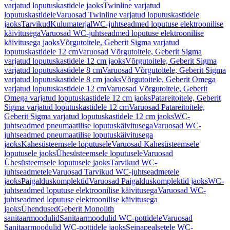
varjatud loputuskastidele jaoks
Twinline varjatud
loputuskastidele
Varuosad Twinline varjatud loputuskastidele
jaoks
Tarvikud
Kulumaterjal
WC-juhtseadmed loputuse elektroonilise
käivitusega
Varuosad WC-juhtseadmed loputuse elektroonilise
käivitusega jaoks
Võrgutoitele, Geberit Sigma varjatud
loputuskastidele 12 cm
Varuosad Võrgutoitele, Geberit Sigma
varjatud loputuskastidele 12 cm jaoks
Võrgutoitele, Geberit Sigma
varjatud loputuskastidele 8 cm
Varuosad Võrgutoitele, Geberit Sigma
varjatud loputuskastidele 8 cm jaoks
Võrgutoitele, Geberit Omega
varjatud loputuskastidele 12 cm
Varuosad Võrgutoitele, Geberit
Omega varjatud loputuskastidele 12 cm jaoks
Patareitoitele, Geberit
Sigma varjatud loputuskastidele 12 cm
Varuosad Patareitoitele,
Geberit Sigma varjatud loputuskastidele 12 cm jaoks
WC-
juhtseadmed pneumaatilise loputuskäivitusega
Varuosad WC-
juhtseadmed pneumaatilise loputuskäivitusega
jaoks
Kahesüsteemsele loputusele
Varuosad Kahesüsteemsele
loputusele jaoks
Ühesüsteemsele loputusele
Varuosad
Ühesüsteemsele loputusele jaoks
Tarvikud WC-
juhtseadmetele
Varuosad Tarvikud WC-juhtseadmetele
jaoks
Paigalduskomplektid
Varuosad Paigalduskomplektid jaoks
WC-
juhtseadmed loputuse elektroonilise käivitusega
Varuosad WC-
juhtseadmed loputuse elektroonilise käivitusega
jaoks
Ühendused
Geberit Monolith
sanitaarmoodulid
Sanitaarmoodulid WC-pottidele
Varuosad
Sanitaarmoodulid WC-pottidele jaoks
Seinapealsetele WC-