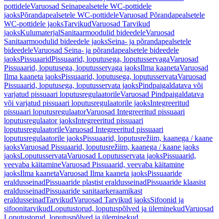
pottidele
Varuosad Seinapealsetele WC-pottidele
jaoks
Põrandapealsetele WC-pottidele
Varuosad Põrandapealsetele
WC-pottidele jaoks
Tarvikud
Varuosad Tarvikud
jaoks
Kulumaterjal
Sanitaarmoodulid bideedele
Varuosad
Sanitaarmoodulid bideedele jaoks
Seina- ja põrandapealsetele
bideedele
Varuosad Seina- ja põrandapealsetele bideedele
jaoks
Pissuaarid
Pissuaarid, loputusega, loputusservaga
Varuosad
Pissuaarid, loputusega, loputusservaga jaoks
Ilma kaaneta
Varuosad
Ilma kaaneta jaoks
Pissuaarid, loputusega, loputusservata
Varuosad
Pissuaarid, loputusega, loputusservata jaoks
Pindpaigaldatava või
varjatud pissuaari loputusregulaatorile
Varuosad Pindpaigaldatava
või varjatud pissuaari loputusregulaatorile jaoks
Integreeritud
pissuaari loputusregulaator
Varuosad Integreeritud pissuaari
loputusregulaator jaoks
Integreeritud pissuaari
loputusregulaatorile
Varuosad Integreeritud pissuaari
loputusregulaatorile jaoks
Pissuaarid, loputusrežiim, kaanega / kaane
jaoks
Varuosad Pissuaarid, loputusrežiim, kaanega / kaane jaoks
jaoks
Loputusservata
Varuosad Loputusservata jaoks
Pissuaarid,
veevaba käitamine
Varuosad Pissuaarid, veevaba käitamine
jaoks
Ilma kaaneta
Varuosad Ilma kaaneta jaoks
Pissuaaride
eraldusseinad
Pissuaaride plastist eraldusseinad
Pissuaaride klaasist
eraldusseinad
Pissuaaride sanitaarkeraamikast
eraldusseinad
Tarvikud
Varuosad Tarvikud jaoks
Sifoonid ja
sifoonitarvikud
Loputustorud, loputuspõlved ja üleminekud
Varuosad
Loputustorud, loputuspõlved ja üleminekud