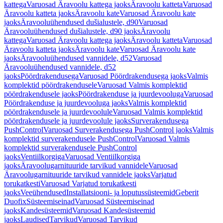
kattega
Varuosad Äravoolu kattega jaoks
Äravoolu katteta
Varuosad
Äravoolu katteta jaoks
Äravoolu kate
Varuosad Äravoolu kate
jaoks
Äravooluühendused dušialustele, d90
Varuosad
Äravooluühendused dušialustele, d90 jaoks
Äravoolu
kattega
Varuosad Äravoolu kattega jaoks
Äravoolu katteta
Varuosad
Äravoolu katteta jaoks
Äravoolu kate
Varuosad Äravoolu kate
jaoks
Äravooluühendused vannidele, d52
Varuosad
Äravooluühendused vannidele, d52
jaoks
Pöördrakendusega
Varuosad Pöördrakendusega jaoks
Valmis
komplektid pöördrakendusele
Varuosad Valmis komplektid
pöördrakendusele jaoks
Pöördrakenduse ja juurdevooluga
Varuosad
Pöördrakenduse ja juurdevooluga jaoks
Valmis komplektid
pöördrakendusele ja juurdevoolule
Varuosad Valmis komplektid
pöördrakendusele ja juurdevoolule jaoks
Surverakendusega
PushControl
Varuosad Surverakendusega PushControl jaoks
Valmis
komplektid surverakendusele PushControl
Varuosad Valmis
komplektid surverakendusele PushControl
jaoks
Ventiilkorgiga
Varuosad Ventiilkorgiga
jaoks
Äravoolugarnituuride tarvikud vannidele
Varuosad
Äravoolugarnituuride tarvikud vannidele jaoks
Varjatud
torukatkesti
Varuosad Varjatud torukatkesti
jaoks
Veeühendused
Installatsiooni- ja loputussüsteemid
Geberit
Duofix
Süsteemiseinad
Varuosad Süsteemiseinad
jaoks
Kandesüsteemid
Varuosad Kandesüsteemid
jaoks
Laudised
Tarvikud
Varuosad Tarvikud