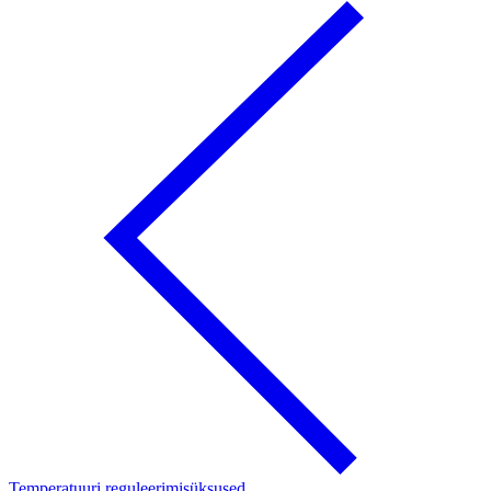
Temperatuuri reguleerimisüksused