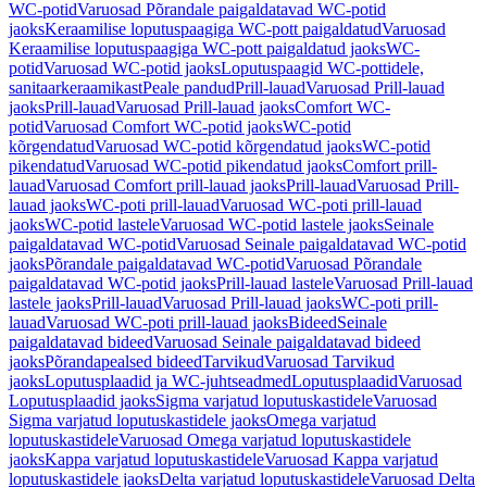
WC-potid
Varuosad Põrandale paigaldatavad WC-potid
jaoks
Keraamilise loputuspaagiga WC-pott paigaldatud
Varuosad
Keraamilise loputuspaagiga WC-pott paigaldatud jaoks
WC-
potid
Varuosad WC-potid jaoks
Loputuspaagid WC-pottidele,
sanitaarkeraamikast
Peale pandud
Prill-lauad
Varuosad Prill-lauad
jaoks
Prill-lauad
Varuosad Prill-lauad jaoks
Comfort WC-
potid
Varuosad Comfort WC-potid jaoks
WC-potid
kõrgendatud
Varuosad WC-potid kõrgendatud jaoks
WC-potid
pikendatud
Varuosad WC-potid pikendatud jaoks
Comfort prill-
lauad
Varuosad Comfort prill-lauad jaoks
Prill-lauad
Varuosad Prill-
lauad jaoks
WC-poti prill-lauad
Varuosad WC-poti prill-lauad
jaoks
WC-potid lastele
Varuosad WC-potid lastele jaoks
Seinale
paigaldatavad WC-potid
Varuosad Seinale paigaldatavad WC-potid
jaoks
Põrandale paigaldatavad WC-potid
Varuosad Põrandale
paigaldatavad WC-potid jaoks
Prill-lauad lastele
Varuosad Prill-lauad
lastele jaoks
Prill-lauad
Varuosad Prill-lauad jaoks
WC-poti prill-
lauad
Varuosad WC-poti prill-lauad jaoks
Bideed
Seinale
paigaldatavad bideed
Varuosad Seinale paigaldatavad bideed
jaoks
Põrandapealsed bideed
Tarvikud
Varuosad Tarvikud
jaoks
Loputusplaadid ja WC-juhtseadmed
Loputusplaadid
Varuosad
Loputusplaadid jaoks
Sigma varjatud loputuskastidele
Varuosad
Sigma varjatud loputuskastidele jaoks
Omega varjatud
loputuskastidele
Varuosad Omega varjatud loputuskastidele
jaoks
Kappa varjatud loputuskastidele
Varuosad Kappa varjatud
loputuskastidele jaoks
Delta varjatud loputuskastidele
Varuosad Delta