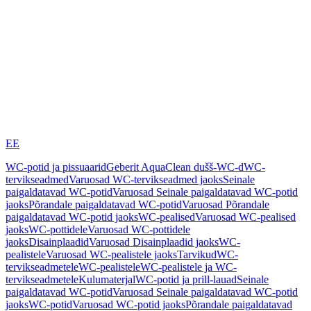
EE
WC-potid ja pissuaarid
Geberit AquaClean dušš-WC-d
WC-
tervikseadmed
Varuosad WC-tervikseadmed jaoks
Seinale
paigaldatavad WC-potid
Varuosad Seinale paigaldatavad WC-potid
jaoks
Põrandale paigaldatavad WC-potid
Varuosad Põrandale
paigaldatavad WC-potid jaoks
WC-pealised
Varuosad WC-pealised
jaoks
WC-pottidele
Varuosad WC-pottidele
jaoks
Disainplaadid
Varuosad Disainplaadid jaoks
WC-
pealistele
Varuosad WC-pealistele jaoks
Tarvikud
WC-
tervikseadmetele
WC-pealistele
WC-pealistele ja WC-
tervikseadmetele
Kulumaterjal
WC-potid ja prill-lauad
Seinale
paigaldatavad WC-potid
Varuosad Seinale paigaldatavad WC-potid
jaoks
WC-potid
Varuosad WC-potid jaoks
Põrandale paigaldatavad