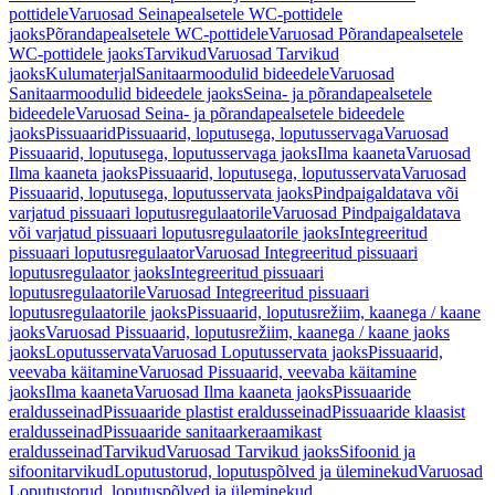
pottidele
Varuosad Seinapealsetele WC-pottidele
jaoks
Põrandapealsetele WC-pottidele
Varuosad Põrandapealsetele
WC-pottidele jaoks
Tarvikud
Varuosad Tarvikud
jaoks
Kulumaterjal
Sanitaarmoodulid bideedele
Varuosad
Sanitaarmoodulid bideedele jaoks
Seina- ja põrandapealsetele
bideedele
Varuosad Seina- ja põrandapealsetele bideedele
jaoks
Pissuaarid
Pissuaarid, loputusega, loputusservaga
Varuosad
Pissuaarid, loputusega, loputusservaga jaoks
Ilma kaaneta
Varuosad
Ilma kaaneta jaoks
Pissuaarid, loputusega, loputusservata
Varuosad
Pissuaarid, loputusega, loputusservata jaoks
Pindpaigaldatava või
varjatud pissuaari loputusregulaatorile
Varuosad Pindpaigaldatava
või varjatud pissuaari loputusregulaatorile jaoks
Integreeritud
pissuaari loputusregulaator
Varuosad Integreeritud pissuaari
loputusregulaator jaoks
Integreeritud pissuaari
loputusregulaatorile
Varuosad Integreeritud pissuaari
loputusregulaatorile jaoks
Pissuaarid, loputusrežiim, kaanega / kaane
jaoks
Varuosad Pissuaarid, loputusrežiim, kaanega / kaane jaoks
jaoks
Loputusservata
Varuosad Loputusservata jaoks
Pissuaarid,
veevaba käitamine
Varuosad Pissuaarid, veevaba käitamine
jaoks
Ilma kaaneta
Varuosad Ilma kaaneta jaoks
Pissuaaride
eraldusseinad
Pissuaaride plastist eraldusseinad
Pissuaaride klaasist
eraldusseinad
Pissuaaride sanitaarkeraamikast
eraldusseinad
Tarvikud
Varuosad Tarvikud jaoks
Sifoonid ja
sifoonitarvikud
Loputustorud, loputuspõlved ja üleminekud
Varuosad
Loputustorud, loputuspõlved ja üleminekud