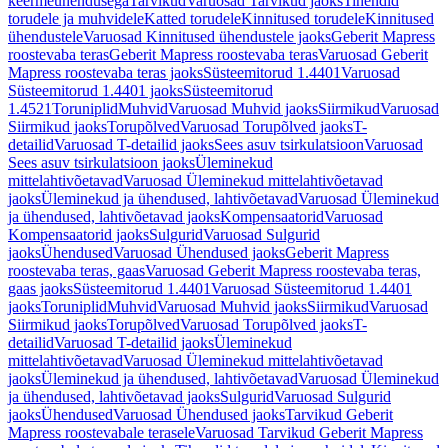
keermeühendusega
Tarvikud
Varuosad Tarvikud jaoks
Tihendid
torudele ja muhvidele
Katted torudele
Kinnitused torudele
Kinnitused
ühendustele
Varuosad Kinnitused ühendustele jaoks
Geberit Mapress
roostevaba teras
Geberit Mapress roostevaba teras
Varuosad Geberit
Mapress roostevaba teras jaoks
Süsteemitorud 1.4401
Varuosad
Süsteemitorud 1.4401 jaoks
Süsteemitorud
1.4521
Toruniplid
Muhvid
Varuosad Muhvid jaoks
Siirmikud
Varuosad
Siirmikud jaoks
Torupõlved
Varuosad Torupõlved jaoks
T-
detailid
Varuosad T-detailid jaoks
Sees asuv tsirkulatsioon
Varuosad
Sees asuv tsirkulatsioon jaoks
Üleminekud
mittelahtivõetavad
Varuosad Üleminekud mittelahtivõetavad
jaoks
Üleminekud ja ühendused, lahtivõetavad
Varuosad Üleminekud
ja ühendused, lahtivõetavad jaoks
Kompensaatorid
Varuosad
Kompensaatorid jaoks
Sulgurid
Varuosad Sulgurid
jaoks
Ühendused
Varuosad Ühendused jaoks
Geberit Mapress
roostevaba teras, gaas
Varuosad Geberit Mapress roostevaba teras,
gaas jaoks
Süsteemitorud 1.4401
Varuosad Süsteemitorud 1.4401
jaoks
Toruniplid
Muhvid
Varuosad Muhvid jaoks
Siirmikud
Varuosad
Siirmikud jaoks
Torupõlved
Varuosad Torupõlved jaoks
T-
detailid
Varuosad T-detailid jaoks
Üleminekud
mittelahtivõetavad
Varuosad Üleminekud mittelahtivõetavad
jaoks
Üleminekud ja ühendused, lahtivõetavad
Varuosad Üleminekud
ja ühendused, lahtivõetavad jaoks
Sulgurid
Varuosad Sulgurid
jaoks
Ühendused
Varuosad Ühendused jaoks
Tarvikud Geberit
Mapress roostevabale terasele
Varuosad Tarvikud Geberit Mapress