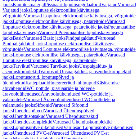
jaoks
Kinnitusmaterjal
Pissuaari loputusregulaatorid
Varjatud
Varuosad
Varjatud jaoks
Loputuse elektroonilise käivitusega,
võrgutoide
Varuosad Loputuse elektroonilise käivitusega, võrgutoide
jaoks
Loputuse elektroonilise käivitusega, patareitoide
Varuosad
Loputuse elektroonilise käivitusega, patareitoide jaoks
Pneumaatilise
loputuskäivitusega
Varuosad Pneumaatilise loputuskäivitusega
jaoks
Basic
Varuosad Basic jaoks
Pindpaigaldatud
Varuosad
Pindpaigaldatud jaoks
Loputuse elektroonilise käivitusega,
võrgutoide
Varuosad Loputuse elektroonilise käivitusega, võrgutoide
jaoks
Loputuse elektroonilise käivitusega, patareitoide
Varuosad
Loputuse elektroonilise käivitusega, patareitoide
jaoks
Tarvikud
Varuosad Tarvikud jaoks
Uuspaigaldus- ja
asenduskomplektid
Varuosad Uuspaigaldus- ja asenduskomplektid
jaoks
Loputustorud, loputuspõlved ja
üleminekud
Katteplaadid
Integreeritud juhtnupud
Käsitsemise
abivahendid
WC-pottide, pissuaaride ja bideede
äravooluühendused
Äravooluühendused WC-pottidele ja
valamutele
Varuosad Äravooluühendused WC-pottidele ja
valamutele jaoks
Sifoonid
Varuosad Sifoonid
jaoks
Ühenduspõlved
Varuosad Ühenduspõlved
jaoks
Ühendusotsakud
Varuosad Ühendusotsakud
jaoks
Ühenduskomplektid
Varuosad Ühenduskomplektid
jaoks
Loputuspõlve pikendused
Varuosad Loputuspõlve pikendused
jaoks
Ühendused PVC-st
Varuosad Ühendused PVC-st
jaoks
Mansetid ja kattekübarad
Ülemineku- ja