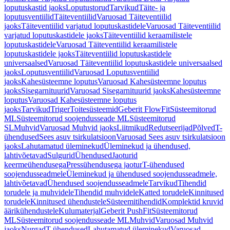
loputuskastid jaoks
Loputustorud
Tarvikud
Täite- ja
loputusventiilid
Täiteventiilid
Varuosad Täiteventiilid
jaoks
Täiteventiilid varjatud loputuskastidele
Varuosad Täiteventiilid
varjatud loputuskastidele jaoks
Täiteventiilid keraamilistele
loputuskastidele
Varuosad Täiteventiilid keraamilistele
loputuskastidele jaoks
Täiteventiilid loputuskastidele
universaalsed
Varuosad Täiteventiilid loputuskastidele universaalsed
jaoks
Loputusventiilid
Varuosad Loputusventiilid
jaoks
Kahesüsteemne loputus
Varuosad Kahesüsteemne loputus
jaoks
Sisegarnituurid
Varuosad Sisegarnituurid jaoks
Kahesüsteemne
loputus
Varuosad Kahesüsteemne loputus
jaoks
Tarvikud
Triger
Toitesüsteemid
Geberit FlowFit
Süsteemitorud
ML
Süsteemitorud soojendusseade ML
Süsteemitorud
SL
Muhvid
Varuosad Muhvid jaoks
Liitmikud
Redutseerijad
Põlved
T-
ühendused
Sees asuv tsirkulatsioon
Varuosad Sees asuv tsirkulatsioon
jaoks
Lahutamatud üleminekud
Üleminekud ja ühendused,
lahtivõetavad
Sulgurid
Ühendused
Jaoturid
keermeühendusega
Pressühendusega jaotur
T-ühendused
soojendusseadmele
Üleminekud ja ühendused soojendusseadmele,
lahtivõetavad
Ühendused soojendusseadmele
Tarvikud
Tihendid
torudele ja muhvidele
Tihendid muhvidele
Katted torudele
Kinnitused
torudele
Kinnitused ühendustele
Süsteemitihendid
Komplektid kruvid
äärikühendustele
Kulumaterjal
Geberit PushFit
Süsteemitorud
ML
Süsteemitorud soojendusseade ML
Muhvid
Varuosad Muhvid
jaoks
Nurgad
T-ühendused
Lahutamatud üleminekud
Varuosad