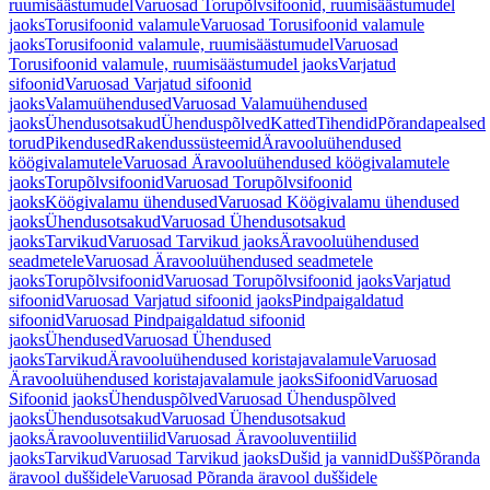
ruumisäästumudel
Varuosad Torupõlvsifoonid, ruumisäästumudel
jaoks
Torusifoonid valamule
Varuosad Torusifoonid valamule
jaoks
Torusifoonid valamule, ruumisäästumudel
Varuosad
Torusifoonid valamule, ruumisäästumudel jaoks
Varjatud
sifoonid
Varuosad Varjatud sifoonid
jaoks
Valamuühendused
Varuosad Valamuühendused
jaoks
Ühendusotsakud
Ühenduspõlved
Katted
Tihendid
Põrandapealsed
torud
Pikendused
Rakendussüsteemid
Äravooluühendused
köögivalamutele
Varuosad Äravooluühendused köögivalamutele
jaoks
Torupõlvsifoonid
Varuosad Torupõlvsifoonid
jaoks
Köögivalamu ühendused
Varuosad Köögivalamu ühendused
jaoks
Ühendusotsakud
Varuosad Ühendusotsakud
jaoks
Tarvikud
Varuosad Tarvikud jaoks
Äravooluühendused
seadmetele
Varuosad Äravooluühendused seadmetele
jaoks
Torupõlvsifoonid
Varuosad Torupõlvsifoonid jaoks
Varjatud
sifoonid
Varuosad Varjatud sifoonid jaoks
Pindpaigaldatud
sifoonid
Varuosad Pindpaigaldatud sifoonid
jaoks
Ühendused
Varuosad Ühendused
jaoks
Tarvikud
Äravooluühendused koristajavalamule
Varuosad
Äravooluühendused koristajavalamule jaoks
Sifoonid
Varuosad
Sifoonid jaoks
Ühenduspõlved
Varuosad Ühenduspõlved
jaoks
Ühendusotsakud
Varuosad Ühendusotsakud
jaoks
Äravooluventiilid
Varuosad Äravooluventiilid
jaoks
Tarvikud
Varuosad Tarvikud jaoks
Dušid ja vannid
Dušš
Põranda
äravool duššidele
Varuosad Põranda äravool duššidele