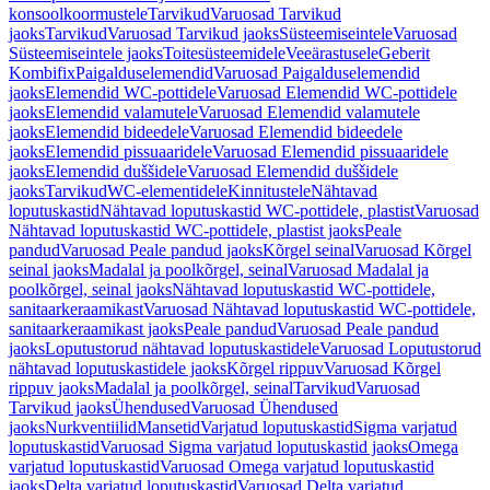
konsoolkoormustele
Tarvikud
Varuosad Tarvikud
jaoks
Tarvikud
Varuosad Tarvikud jaoks
Süsteemiseintele
Varuosad
Süsteemiseintele jaoks
Toitesüsteemidele
Veeärastusele
Geberit
Kombifix
Paigalduselemendid
Varuosad Paigalduselemendid
jaoks
Elemendid WC-pottidele
Varuosad Elemendid WC-pottidele
jaoks
Elemendid valamutele
Varuosad Elemendid valamutele
jaoks
Elemendid bideedele
Varuosad Elemendid bideedele
jaoks
Elemendid pissuaaridele
Varuosad Elemendid pissuaaridele
jaoks
Elemendid duššidele
Varuosad Elemendid duššidele
jaoks
Tarvikud
WC-elementidele
Kinnitustele
Nähtavad
loputuskastid
Nähtavad loputuskastid WC-pottidele, plastist
Varuosad
Nähtavad loputuskastid WC-pottidele, plastist jaoks
Peale
pandud
Varuosad Peale pandud jaoks
Kõrgel seinal
Varuosad Kõrgel
seinal jaoks
Madalal ja poolkõrgel, seinal
Varuosad Madalal ja
poolkõrgel, seinal jaoks
Nähtavad loputuskastid WC-pottidele,
sanitaarkeraamikast
Varuosad Nähtavad loputuskastid WC-pottidele,
sanitaarkeraamikast jaoks
Peale pandud
Varuosad Peale pandud
jaoks
Loputustorud nähtavad loputuskastidele
Varuosad Loputustorud
nähtavad loputuskastidele jaoks
Kõrgel rippuv
Varuosad Kõrgel
rippuv jaoks
Madalal ja poolkõrgel, seinal
Tarvikud
Varuosad
Tarvikud jaoks
Ühendused
Varuosad Ühendused
jaoks
Nurkventiilid
Mansetid
Varjatud loputuskastid
Sigma varjatud
loputuskastid
Varuosad Sigma varjatud loputuskastid jaoks
Omega
varjatud loputuskastid
Varuosad Omega varjatud loputuskastid
jaoks
Delta varjatud loputuskastid
Varuosad Delta varjatud