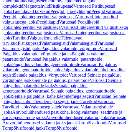
käterätikonks
Valguselemendid
Käepidemed
Jalgade
komplektid
Magnettahvlid
Pistikupesad
Varuosad Pistikupesad
jaoks
Täiendavad tarvikud
Peeglid ja peeglikapid
Peeglid
Varuosad
Peeglid jaoks
Integreeritud valgustusega
Varuosad Integreeritud
valgustusega jaoks
Peeglikapid
Varuosad Peeglikapid
jaoks
Integreeritud valgustusega
Varuosad Integreeritud valgustusega
jaoks
Integreeritud valgustuseta
Varuosad Integreeritud valgustuseta
jaoks
Tarvikud
Valguselemendid
Täiendavad
tarvikud
Pistikupesad
Valamusegistid
Valamusegistid
Varuosad
Valamusegistid jaoks
Paigaldus valamule, võrgutoide
Varuosad
Paigaldus valamule, võrgutoide jaoks
Paigaldus valamule,
patareitoide
Varuosad Paigaldus valamule, patareitoide
jaoks
Paigaldus valamule, generaatoritoide
Varuosad Paigaldus
valamule, generaatoritoide jaoks
Paigaldus valamule, ühehoovaline
segisti
Seinale paigaldus, võrgutoide
Varuosad Seinale paigaldus,
võrgutoide jaoks
Seinale paigaldus, patareitoide
Varuosad Seinale
paigaldus, patareitoide jaoks
Seinale paigaldus,
generaatoritoide
Varuosad Seinale paigaldus, generaatoritoide
jaoks
Seinale paigaldus, kahe käepidemega segisti
Varuosad Seinale
paigaldus, kahe käepidemega segisti jaoks
Tarvikud
Varuosad
Tarvikud jaoks
Valamusegistitele
Varuosad Valamusegistitele
jaoks
Äravooluühendused pesukoha, köögivalamute, seadmete ja
koristajavalamute jaoks
Äravooluühendused valamu jaoks
Varuosad
Äravooluühendused valamu jaoks jaoks
Torupõlvsifoonid
Varuosad
Torupõlvsifoonid jaoks
Torupõlvsifoonid,