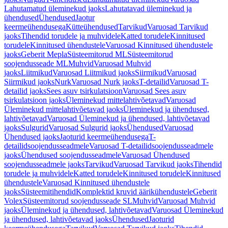
Lahutamatud üleminekud jaoks
Lahutatavad üleminekud ja
ühendused
Ühendused
Jaotur
keermeühendusega
Kütteühendused
Tarvikud
Varuosad Tarvikud
jaoks
Tihendid torudele ja muhvidele
Katted torudele
Kinnitused
torudele
Kinnitused ühendustele
Varuosad Kinnitused ühendustele
jaoks
Geberit Mepla
Süsteemitorud ML
Süsteemitorud
soojendusseade ML
Muhvid
Varuosad Muhvid
jaoks
Liitmikud
Varuosad Liitmikud jaoks
Siirmikud
Varuosad
Siirmikud jaoks
Nurk
Varuosad Nurk jaoks
T-detailid
Varuosad T-
detailid jaoks
Sees asuv tsirkulatsioon
Varuosad Sees asuv
tsirkulatsioon jaoks
Üleminekud mittelahtivõetavad
Varuosad
Üleminekud mittelahtivõetavad jaoks
Üleminekud ja ühendused,
lahtivõetavad
Varuosad Üleminekud ja ühendused, lahtivõetavad
jaoks
Sulgurid
Varuosad Sulgurid jaoks
Ühendused
Varuosad
Ühendused jaoks
Jaoturid keermeühendusega
T-
detailidsoojendusseadmele
Varuosad T-detailidsoojendusseadmele
jaoks
Ühendused soojendusseadmele
Varuosad Ühendused
soojendusseadmele jaoks
Tarvikud
Varuosad Tarvikud jaoks
Tihendid
torudele ja muhvidele
Katted torudele
Kinnitused torudele
Kinnitused
ühendustele
Varuosad Kinnitused ühendustele
jaoks
Süsteemitihendid
Komplektid kruvid äärikühendustele
Geberit
Volex
Süsteemitorud soojendusseade SL
Muhvid
Varuosad Muhvid
jaoks
Üleminekud ja ühendused, lahtivõetavad
Varuosad Üleminekud
ja ühendused, lahtivõetavad jaoks
Ühendused
Jaoturid