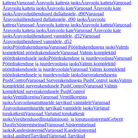
kattega
Varuosad Äravoolu kattega jaoks
Äravoolu katteta
Varuosad
Äravoolu katteta jaoks
Äravoolu kate
Varuosad Äravoolu kate
jaoks
Äravooluühendused dušialustele, d90
Varuosad
Äravooluühendused dušialustele, d90 jaoks
Äravoolu
kattega
Varuosad Äravoolu kattega jaoks
Äravoolu katteta
Varuosad
Äravoolu katteta jaoks
Äravoolu kate
Varuosad Äravoolu kate
jaoks
Äravooluühendused vannidele, d52
Varuosad
Äravooluühendused vannidele, d52
jaoks
Pöördrakendusega
Varuosad Pöördrakendusega jaoks
Valmis
komplektid pöördrakendusele
Varuosad Valmis komplektid
pöördrakendusele jaoks
Pöördrakenduse ja juurdevooluga
Varuosad
Pöördrakenduse ja juurdevooluga jaoks
Valmis komplektid
pöördrakendusele ja juurdevoolule
Varuosad Valmis komplektid
pöördrakendusele ja juurdevoolule jaoks
Surverakendusega
PushControl
Varuosad Surverakendusega PushControl jaoks
Valmis
komplektid surverakendusele PushControl
Varuosad Valmis
komplektid surverakendusele PushControl
jaoks
Ventiilkorgiga
Varuosad Ventiilkorgiga
jaoks
Äravoolugarnituuride tarvikud vannidele
Varuosad
Äravoolugarnituuride tarvikud vannidele jaoks
Varjatud
torukatkesti
Varuosad Varjatud torukatkesti
jaoks
Veeühendused
Installatsiooni- ja loputussüsteemid
Geberit
Duofix
Süsteemiseinad
Varuosad Süsteemiseinad
jaoks
Kandesüsteemid
Varuosad Kandesüsteemid
jaoks
Laudised
Tarvikud
Varuosad Tarvikud