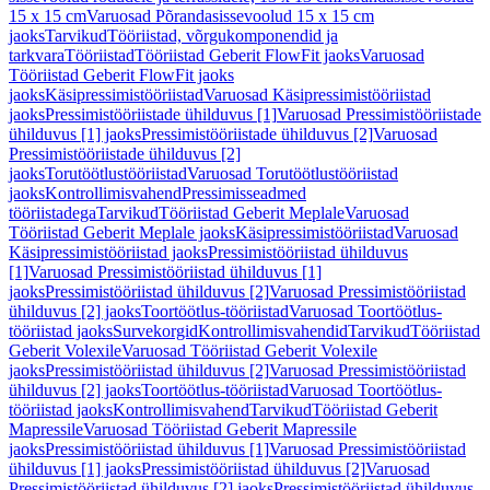
15 x 15 cm
Varuosad Põrandasissevoolud 15 x 15 cm
jaoks
Tarvikud
Tööriistad, võrgukomponendid ja
tarkvara
Tööriistad
Tööriistad Geberit FlowFit jaoks
Varuosad
Tööriistad Geberit FlowFit jaoks
jaoks
Käsipressimistööriistad
Varuosad Käsipressimistööriistad
jaoks
Pressimistööriistade ühilduvus [1]
Varuosad Pressimistööriistade
ühilduvus [1] jaoks
Pressimistööriistade ühilduvus [2]
Varuosad
Pressimistööriistade ühilduvus [2]
jaoks
Torutöötlustööriistad
Varuosad Torutöötlustööriistad
jaoks
Kontrollimisvahend
Pressimisseadmed
tööriistadega
Tarvikud
Tööriistad Geberit Meplale
Varuosad
Tööriistad Geberit Meplale jaoks
Käsipressimistööriistad
Varuosad
Käsipressimistööriistad jaoks
Pressimistööriistad ühilduvus
[1]
Varuosad Pressimistööriistad ühilduvus [1]
jaoks
Pressimistööriistad ühilduvus [2]
Varuosad Pressimistööriistad
ühilduvus [2] jaoks
Toortöötlus-tööriistad
Varuosad Toortöötlus-
tööriistad jaoks
Survekorgid
Kontrollimisvahendid
Tarvikud
Tööriistad
Geberit Volexile
Varuosad Tööriistad Geberit Volexile
jaoks
Pressimistööriistad ühilduvus [2]
Varuosad Pressimistööriistad
ühilduvus [2] jaoks
Toortöötlus-tööriistad
Varuosad Toortöötlus-
tööriistad jaoks
Kontrollimisvahend
Tarvikud
Tööriistad Geberit
Mapressile
Varuosad Tööriistad Geberit Mapressile
jaoks
Pressimistööriistad ühilduvus [1]
Varuosad Pressimistööriistad
ühilduvus [1] jaoks
Pressimistööriistad ühilduvus [2]
Varuosad
Pressimistööriistad ühilduvus [2] jaoks
Pressimistööriistad ühilduvus