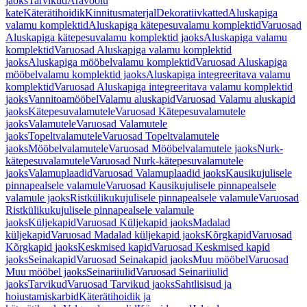
jaoks
Tarvikud
Äravoolu
kate
Käterätihoidik
Kinnitusmaterjal
Dekoratiivkatted
Aluskapiga
valamu komplektid
Aluskapiga kätepesuvalamu komplektid
Varuosad
Aluskapiga kätepesuvalamu komplektid jaoks
Aluskapiga valamu
komplektid
Varuosad Aluskapiga valamu komplektid
jaoks
Aluskapiga mööbelvalamu komplektid
Varuosad Aluskapiga
mööbelvalamu komplektid jaoks
Aluskapiga integreeritava valamu
komplektid
Varuosad Aluskapiga integreeritava valamu komplektid
jaoks
Vannitoamööbel
Valamu aluskapid
Varuosad Valamu aluskapid
jaoks
Kätepesuvalamutele
Varuosad Kätepesuvalamutele
jaoks
Valamutele
Varuosad Valamutele
jaoks
Topeltvalamutele
Varuosad Topeltvalamutele
jaoks
Mööbelvalamutele
Varuosad Mööbelvalamutele jaoks
Nurk-
kätepesuvalamutele
Varuosad Nurk-kätepesuvalamutele
jaoks
Valamuplaadid
Varuosad Valamuplaadid jaoks
Kausikujulisele
pinnapealsele valamule
Varuosad Kausikujulisele pinnapealsele
valamule jaoks
Ristkülikukujulisele pinnapealsele valamule
Varuosad
Ristkülikukujulisele pinnapealsele valamule
jaoks
Küljekapid
Varuosad Küljekapid jaoks
Madalad
küljekapid
Varuosad Madalad küljekapid jaoks
Kõrgkapid
Varuosad
Kõrgkapid jaoks
Keskmised kapid
Varuosad Keskmised kapid
jaoks
Seinakapid
Varuosad Seinakapid jaoks
Muu mööbel
Varuosad
Muu mööbel jaoks
Seinariiulid
Varuosad Seinariiulid
jaoks
Tarvikud
Varuosad Tarvikud jaoks
Sahtlisisud ja
hoiustamiskarbid
Käterätihoidik ja