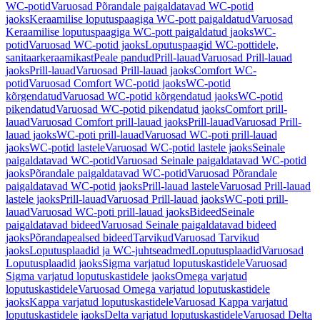
WC-potid
Varuosad Põrandale paigaldatavad WC-potid
jaoks
Keraamilise loputuspaagiga WC-pott paigaldatud
Varuosad
Keraamilise loputuspaagiga WC-pott paigaldatud jaoks
WC-
potid
Varuosad WC-potid jaoks
Loputuspaagid WC-pottidele,
sanitaarkeraamikast
Peale pandud
Prill-lauad
Varuosad Prill-lauad
jaoks
Prill-lauad
Varuosad Prill-lauad jaoks
Comfort WC-
potid
Varuosad Comfort WC-potid jaoks
WC-potid
kõrgendatud
Varuosad WC-potid kõrgendatud jaoks
WC-potid
pikendatud
Varuosad WC-potid pikendatud jaoks
Comfort prill-
lauad
Varuosad Comfort prill-lauad jaoks
Prill-lauad
Varuosad Prill-
lauad jaoks
WC-poti prill-lauad
Varuosad WC-poti prill-lauad
jaoks
WC-potid lastele
Varuosad WC-potid lastele jaoks
Seinale
paigaldatavad WC-potid
Varuosad Seinale paigaldatavad WC-potid
jaoks
Põrandale paigaldatavad WC-potid
Varuosad Põrandale
paigaldatavad WC-potid jaoks
Prill-lauad lastele
Varuosad Prill-lauad
lastele jaoks
Prill-lauad
Varuosad Prill-lauad jaoks
WC-poti prill-
lauad
Varuosad WC-poti prill-lauad jaoks
Bideed
Seinale
paigaldatavad bideed
Varuosad Seinale paigaldatavad bideed
jaoks
Põrandapealsed bideed
Tarvikud
Varuosad Tarvikud
jaoks
Loputusplaadid ja WC-juhtseadmed
Loputusplaadid
Varuosad
Loputusplaadid jaoks
Sigma varjatud loputuskastidele
Varuosad
Sigma varjatud loputuskastidele jaoks
Omega varjatud
loputuskastidele
Varuosad Omega varjatud loputuskastidele
jaoks
Kappa varjatud loputuskastidele
Varuosad Kappa varjatud
loputuskastidele jaoks
Delta varjatud loputuskastidele
Varuosad Delta