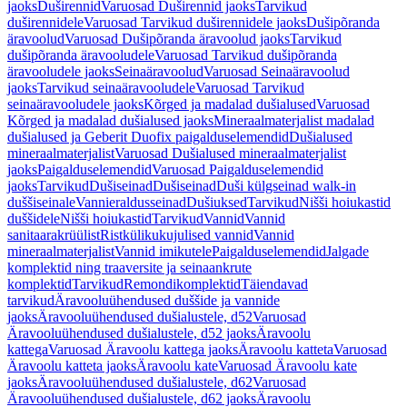
jaoks
Duširennid
Varuosad Duširennid jaoks
Tarvikud
duširennidele
Varuosad Tarvikud duširennidele jaoks
Dušipõranda
äravoolud
Varuosad Dušipõranda äravoolud jaoks
Tarvikud
dušipõranda äravooludele
Varuosad Tarvikud dušipõranda
äravooludele jaoks
Seinaäravoolud
Varuosad Seinaäravoolud
jaoks
Tarvikud seinaäravooludele
Varuosad Tarvikud
seinaäravooludele jaoks
Kõrged ja madalad dušialused
Varuosad
Kõrged ja madalad dušialused jaoks
Mineraalmaterjalist madalad
dušialused ja Geberit Duofix paigalduselemendid
Dušialused
mineraalmaterjalist
Varuosad Dušialused mineraalmaterjalist
jaoks
Paigalduselemendid
Varuosad Paigalduselemendid
jaoks
Tarvikud
Dušiseinad
Dušiseinad
Duši külgseinad walk-in
duššiseinale
Vannieraldusseinad
Dušiuksed
Tarvikud
Nišši hoiukastid
duššidele
Nišši hoiukastid
Tarvikud
Vannid
Vannid
sanitaarakrüülist
Ristkülikukujulised vannid
Vannid
mineraalmaterjalist
Vannid imikutele
Paigalduselemendid
Jalgade
komplektid ning traaversite ja seinaankrute
komplektid
Tarvikud
Remondikomplektid
Täiendavad
tarvikud
Äravooluühendused duššide ja vannide
jaoks
Äravooluühendused dušialustele, d52
Varuosad
Äravooluühendused dušialustele, d52 jaoks
Äravoolu
kattega
Varuosad Äravoolu kattega jaoks
Äravoolu katteta
Varuosad
Äravoolu katteta jaoks
Äravoolu kate
Varuosad Äravoolu kate
jaoks
Äravooluühendused dušialustele, d62
Varuosad
Äravooluühendused dušialustele, d62 jaoks
Äravoolu