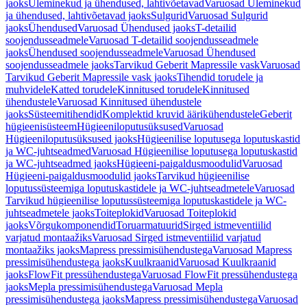
jaoks
Üleminekud ja ühendused, lahtivõetavad
Varuosad Üleminekud
ja ühendused, lahtivõetavad jaoks
Sulgurid
Varuosad Sulgurid
jaoks
Ühendused
Varuosad Ühendused jaoks
T-detailid
soojendusseadmele
Varuosad T-detailid soojendusseadmele
jaoks
Ühendused soojendusseadmele
Varuosad Ühendused
soojendusseadmele jaoks
Tarvikud Geberit Mapressile vask
Varuosad
Tarvikud Geberit Mapressile vask jaoks
Tihendid torudele ja
muhvidele
Katted torudele
Kinnitused torudele
Kinnitused
ühendustele
Varuosad Kinnitused ühendustele
jaoks
Süsteemitihendid
Komplektid kruvid äärikühendustele
Geberit
hügieenisüsteem
Hügieeniloputusüksused
Varuosad
Hügieeniloputusüksused jaoks
Hügieenilise loputusega loputuskastid
ja WC-juhtseadmed
Varuosad Hügieenilise loputusega loputuskastid
ja WC-juhtseadmed jaoks
Hügieeni-paigaldusmoodulid
Varuosad
Hügieeni-paigaldusmoodulid jaoks
Tarvikud hügieenilise
loputussüsteemiga loputuskastidele ja WC-juhtseadmetele
Varuosad
Tarvikud hügieenilise loputussüsteemiga loputuskastidele ja WC-
juhtseadmetele jaoks
Toiteplokid
Varuosad Toiteplokid
jaoks
Võrgukomponendid
Toruarmatuurid
Sirged istmeventiilid
varjatud montaažiks
Varuosad Sirged istmeventiilid varjatud
montaažiks jaoks
Mapress pressimisühendustega
Varuosad Mapress
pressimisühendustega jaoks
Kuulkraanid
Varuosad Kuulkraanid
jaoks
FlowFit pressühendustega
Varuosad FlowFit pressühendustega
jaoks
Mepla pressimisühendustega
Varuosad Mepla
pressimisühendustega jaoks
Mapress pressimisühendustega
Varuosad