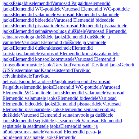
jaoks
Paigalduselemendid
Varuosad Paigalduselemendid
jaoks
Elemendid WC-pottidele
Varuosad Elemendid WC-pottidele
jaoks
Elemendid valamutele
Varuosad Elemendid valamutele
jaoks
Elemendid bideedele
Varuosad Elemendid bideedele
jaoks
Elemendid pissuaaridele
Varuosad Elemendid pissuaaridele
jaoks
Elemendid seinaäravooluga duššidele
Varuosad Elemendid
seinaäravooluga duššidele jaoks
Elemendid duššidele ja
vannidele
Varuosad Elemendid duššidele ja vannidele
jaoks
Elemendid dušieraldusseintele
Elemendid
koristajavalamutele
Varuosad Elemendid koristajavalamutele
jaoks
Elemendid konsoolkoormustele
Varuosad Elemendid
konsoolkoormustele jaoks
Tarvikud
Varuosad Tarvikud jaoks
Geberit
GIS
Süsteemiseinad
Kandesüsteemid
Tarvikud
eelvalmististele
Tarvikud
heliisolatsioonile
Laudised
Paigalduselemendid
Varuosad
Paigalduselemendid jaoks
Elemendid WC-pottidele
Varuosad
Elemendid WC-pottidele jaoks
Elemendid valamutele
Varuosad
Elemendid valamutele jaoks
Elemendid bideedele
Varuosad
Elemendid bideedele jaoks
Elemendid pissuaaridele
Varuosad
Elemendid pissuaaridele jaoks
Elemendid seinaäravooluga
duššidele
Varuosad Elemendid seinaäravooluga duššidele
jaoks
Elemendid segistitele ja seadmetele
Varuosad Elemendid
segistitele ja seadmetele jaoks
Elemendid pesu- ja
nõudepesumasinatele
Varuosad Elemendid pesu- ja
nõudepesumasinatele jaoks
Elemendid