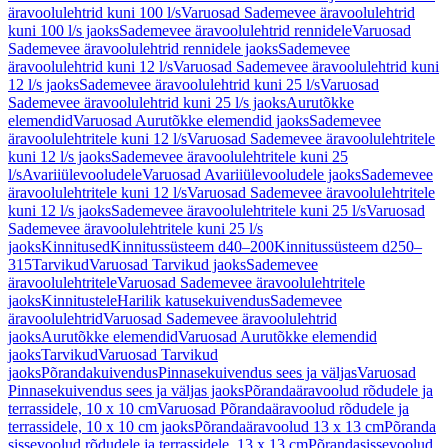
äravoolulehtrid kuni 100 l/s
Varuosad Sademevee äravoolulehtrid
kuni 100 l/s jaoks
Sademevee äravoolulehtrid rennidele
Varuosad
Sademevee äravoolulehtrid rennidele jaoks
Sademevee
äravoolulehtrid kuni 12 l/s
Varuosad Sademevee äravoolulehtrid kuni
12 l/s jaoks
Sademevee äravoolulehtrid kuni 25 l/s
Varuosad
Sademevee äravoolulehtrid kuni 25 l/s jaoks
Aurutõkke
elemendid
Varuosad Aurutõkke elemendid jaoks
Sademevee
äravoolulehtritele kuni 12 l/s
Varuosad Sademevee äravoolulehtritele
kuni 12 l/s jaoks
Sademevee äravoolulehtritele kuni 25
l/s
Avariiülevooludele
Varuosad Avariiülevooludele jaoks
Sademevee
äravoolulehtritele kuni 12 l/s
Varuosad Sademevee äravoolulehtritele
kuni 12 l/s jaoks
Sademevee äravoolulehtritele kuni 25 l/s
Varuosad
Sademevee äravoolulehtritele kuni 25 l/s
jaoks
Kinnitused
Kinnitussüsteem d40–200
Kinnitussüsteem d250–
315
Tarvikud
Varuosad Tarvikud jaoks
Sademevee
äravoolulehtritele
Varuosad Sademevee äravoolulehtritele
jaoks
Kinnitustele
Harilik katusekuivendus
Sademevee
äravoolulehtrid
Varuosad Sademevee äravoolulehtrid
jaoks
Aurutõkke elemendid
Varuosad Aurutõkke elemendid
jaoks
Tarvikud
Varuosad Tarvikud
jaoks
Põrandakuivendus
Pinnasekuivendus sees ja väljas
Varuosad
Pinnasekuivendus sees ja väljas jaoks
Põrandaäravoolud rõdudele ja
terrassidele, 10 x 10 cm
Varuosad Põrandaäravoolud rõdudele ja
terrassidele, 10 x 10 cm jaoks
Põrandaäravoolud 13 x 13 cm
Põranda
sissevoolud rõdudele ja terrassidele, 13 x 13 cm
Põrandasissevoolud