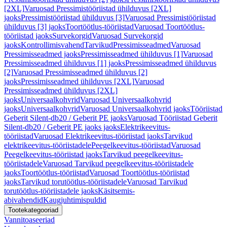
[2XL]
Varuosad Pressimistööriistad ühilduvus [2XL]
jaoks
Pressimistööriistad ühilduvus [3]
Varuosad Pressimistööriistad
ühilduvus [3] jaoks
Toortöötlus-tööriistad
Varuosad Toortöötlus-
tööriistad jaoks
Survekorgid
Varuosad Survekorgid
jaoks
Kontrollimisvahend
Tarvikud
Pressimisseadmed
Varuosad
Pressimisseadmed jaoks
Pressimisseadmed ühilduvus [1]
Varuosad
Pressimisseadmed ühilduvus [1] jaoks
Pressimisseadmed ühilduvus
[2]
Varuosad Pressimisseadmed ühilduvus [2]
jaoks
Pressimisseadmed ühilduvus [2XL]
Varuosad
Pressimisseadmed ühilduvus [2XL]
jaoks
Universaalkohvrid
Varuosad Universaalkohvrid
jaoks
Universaalkohvrid
Varuosad Universaalkohvrid jaoks
Tööriistad
Geberit Silent-db20 / Geberit PE jaoks
Varuosad Tööriistad Geberit
Silent-db20 / Geberit PE jaoks jaoks
Elektrikeevitus-
tööriistad
Varuosad Elektrikeevitus-tööriistad jaoks
Tarvikud
elektrikeevitus-tööriistadele
Peegelkeevitus-tööriistad
Varuosad
Peegelkeevitus-tööriistad jaoks
Tarvikud peegelkeevitus-
tööriistadele
Varuosad Tarvikud peegelkeevitus-tööriistadele
jaoks
Toortöötlus-tööriistad
Varuosad Toortöötlus-tööriistad
jaoks
Tarvikud torutöötlus-tööriistadele
Varuosad Tarvikud
torutöötlus-tööriistadele jaoks
Käsitsemis-
abivahendid
Kaugjuhtimispuldid
Tootekategooriad
Vannitoaseeriad