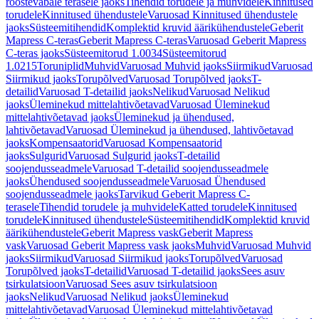
roostevabale terasele jaoks
Tihendid torudele ja muhvidele
Kinnitused
torudele
Kinnitused ühendustele
Varuosad Kinnitused ühendustele
jaoks
Süsteemitihendid
Komplektid kruvid äärikühendustele
Geberit
Mapress C-teras
Geberit Mapress C-teras
Varuosad Geberit Mapress
C-teras jaoks
Süsteemitorud 1.0034
Süsteemitorud
1.0215
Toruniplid
Muhvid
Varuosad Muhvid jaoks
Siirmikud
Varuosad
Siirmikud jaoks
Torupõlved
Varuosad Torupõlved jaoks
T-
detailid
Varuosad T-detailid jaoks
Nelikud
Varuosad Nelikud
jaoks
Üleminekud mittelahtivõetavad
Varuosad Üleminekud
mittelahtivõetavad jaoks
Üleminekud ja ühendused,
lahtivõetavad
Varuosad Üleminekud ja ühendused, lahtivõetavad
jaoks
Kompensaatorid
Varuosad Kompensaatorid
jaoks
Sulgurid
Varuosad Sulgurid jaoks
T-detailid
soojendusseadmele
Varuosad T-detailid soojendusseadmele
jaoks
Ühendused soojendusseadmele
Varuosad Ühendused
soojendusseadmele jaoks
Tarvikud Geberit Mapress C-
terasele
Tihendid torudele ja muhvidele
Katted torudele
Kinnitused
torudele
Kinnitused ühendustele
Süsteemitihendid
Komplektid kruvid
äärikühendustele
Geberit Mapress vask
Geberit Mapress
vask
Varuosad Geberit Mapress vask jaoks
Muhvid
Varuosad Muhvid
jaoks
Siirmikud
Varuosad Siirmikud jaoks
Torupõlved
Varuosad
Torupõlved jaoks
T-detailid
Varuosad T-detailid jaoks
Sees asuv
tsirkulatsioon
Varuosad Sees asuv tsirkulatsioon
jaoks
Nelikud
Varuosad Nelikud jaoks
Üleminekud
mittelahtivõetavad
Varuosad Üleminekud mittelahtivõetavad