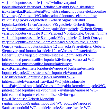
varjatud loputuskastidele jaoks
Twinline varjatud
loputuskastidele
Varuosad Twinline varjatud loputuskastidele
jaoks
Tarvikud
Kulumaterjal
WC-juhtseadmed loputuse elektroonilise
käivitusega
Varuosad WC-juhtseadmed loputuse elektroonilise
käivitusega jaoks
Võrgutoitele, Geberit Sigma varjatud
loputuskastidele 12 cm
Varuosad Võrgutoitele, Geberit Sigma
varjatud loputuskastidele 12 cm jaoks
Võrgutoitele, Geberit Sigma
varjatud loputuskastidele 8 cm
Varuosad Võrgutoitele, Geberit Sigma
varjatud loputuskastidele 8 cm jaoks
Võrgutoitele, Geberit Omega
varjatud loputuskastidele 12 cm
Varuosad Võrgutoitele, Geberit
Omega varjatud loputuskastidele 12 cm jaoks
Patareitoitele, Geberit
Sigma varjatud loputuskastidele 12 cm
Varuosad Patareitoitele,
Geberit Sigma varjatud loputuskastidele 12 cm jaoks
WC-
juhtseadmed pneumaatilise loputuskäivitusega
Varuosad WC-
juhtseadmed pneumaatilise loputuskäivitusega
jaoks
Kahesüsteemsele loputusele
Varuosad Kahesüsteemsele
loputusele jaoks
Ühesüsteemsele loputusele
Varuosad
Ühesüsteemsele loputusele jaoks
Tarvikud WC-
juhtseadmetele
Varuosad Tarvikud WC-juhtseadmetele
jaoks
Paigalduskomplektid
Varuosad Paigalduskomplektid jaoks
WC-
juhtseadmed loputuse elektroonilise käivitusega
Varuosad WC-
juhtseadmed loputuse elektroonilise käivitusega
jaoks
Ühendused
Geberit Monolith
sanitaarmoodulid
Sanitaarmoodulid WC-pottidele
Varuosad
Sanitaarmoodulid WC-pottidele jaoks
Seinapealsetele WC-