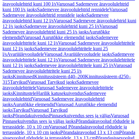
äravoolulehtrid kuni 100 l/s
Varuosad Sademevee äravoolulehtrid
kuni 100 l/s jaoks
Sademevee äravoolulehtrid rennidele
Varuosad
Sademevee äravoolulehtrid rennidele jaoks
Sademevee
äravoolulehtrid kuni 12 l/s
Varuosad Sademevee äravoolulehtrid kuni
12 l/s jaoks
Sademevee äravoolulehtrid kuni 25 l/s
Varuosad
Sademevee äravoolulehtrid kuni 25 l/s jaoks
Aurutõkke
elemendid
Varuosad Aurutõkke elemendid jaoks
Sademevee
äravoolulehtritele kuni 12 l/s
Varuosad Sademevee äravoolulehtritele
kuni 12 l/s jaoks
Sademevee äravoolulehtritele kuni 25
l/s
Avariiülevooludele
Varuosad Avariiülevooludele jaoks
Sademevee
äravoolulehtritele kuni 12 l/s
Varuosad Sademevee äravoolulehtritele
kuni 12 l/s jaoks
Sademevee äravoolulehtritele kuni 25 l/s
Varuosad
Sademevee äravoolulehtritele kuni 25 l/s
jaoks
Kinnitused
Kinnitussüsteem d40–200
Kinnitussüsteem d250–
315
Tarvikud
Varuosad Tarvikud jaoks
Sademevee
äravoolulehtritele
Varuosad Sademevee äravoolulehtritele
jaoks
Kinnitustele
Harilik katusekuivendus
Sademevee
äravoolulehtrid
Varuosad Sademevee äravoolulehtrid
jaoks
Aurutõkke elemendid
Varuosad Aurutõkke elemendid
jaoks
Tarvikud
Varuosad Tarvikud
jaoks
Põrandakuivendus
Pinnasekuivendus sees ja väljas
Varuosad
Pinnasekuivendus sees ja väljas jaoks
Põrandaäravoolud rõdudele ja
terrassidele, 10 x 10 cm
Varuosad Põrandaäravoolud rõdudele ja
terrassidele, 10 x 10 cm jaoks
Põrandaäravoolud 13 x 13 cm
Põranda
sissevoolud rõdudele ja terrassidele, 13 x 13 cm
Põrandasissevoolud