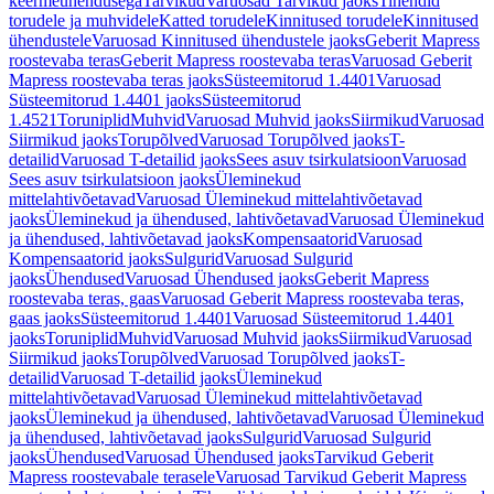
keermeühendusega
Tarvikud
Varuosad Tarvikud jaoks
Tihendid
torudele ja muhvidele
Katted torudele
Kinnitused torudele
Kinnitused
ühendustele
Varuosad Kinnitused ühendustele jaoks
Geberit Mapress
roostevaba teras
Geberit Mapress roostevaba teras
Varuosad Geberit
Mapress roostevaba teras jaoks
Süsteemitorud 1.4401
Varuosad
Süsteemitorud 1.4401 jaoks
Süsteemitorud
1.4521
Toruniplid
Muhvid
Varuosad Muhvid jaoks
Siirmikud
Varuosad
Siirmikud jaoks
Torupõlved
Varuosad Torupõlved jaoks
T-
detailid
Varuosad T-detailid jaoks
Sees asuv tsirkulatsioon
Varuosad
Sees asuv tsirkulatsioon jaoks
Üleminekud
mittelahtivõetavad
Varuosad Üleminekud mittelahtivõetavad
jaoks
Üleminekud ja ühendused, lahtivõetavad
Varuosad Üleminekud
ja ühendused, lahtivõetavad jaoks
Kompensaatorid
Varuosad
Kompensaatorid jaoks
Sulgurid
Varuosad Sulgurid
jaoks
Ühendused
Varuosad Ühendused jaoks
Geberit Mapress
roostevaba teras, gaas
Varuosad Geberit Mapress roostevaba teras,
gaas jaoks
Süsteemitorud 1.4401
Varuosad Süsteemitorud 1.4401
jaoks
Toruniplid
Muhvid
Varuosad Muhvid jaoks
Siirmikud
Varuosad
Siirmikud jaoks
Torupõlved
Varuosad Torupõlved jaoks
T-
detailid
Varuosad T-detailid jaoks
Üleminekud
mittelahtivõetavad
Varuosad Üleminekud mittelahtivõetavad
jaoks
Üleminekud ja ühendused, lahtivõetavad
Varuosad Üleminekud
ja ühendused, lahtivõetavad jaoks
Sulgurid
Varuosad Sulgurid
jaoks
Ühendused
Varuosad Ühendused jaoks
Tarvikud Geberit
Mapress roostevabale terasele
Varuosad Tarvikud Geberit Mapress