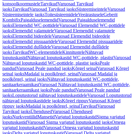
konsoolkoormustele
Tarvikud
Varuosad Tarvikud
jaoks
Tarvikud
Varuosad Tarvikud jaoks
Süsteemiseintele
Varuosad
Süsteemiseintele jaoks
Toitesüsteemidele
Veeärastusele
Geberit
Kombifix
Paigalduselemendid
Varuosad Paigalduselemendid
jaoks
Elemendid WC-pottidele
Varuosad Elemendid WC-pottidele
jaoks
Elemendid valamutele
Varuosad Elemendid valamutele
jaoks
Elemendid bideedele
Varuosad Elemendid bideedele
jaoks
Elemendid pissuaaridele
Varuosad Elemendid pissuaaridele
jaoks
Elemendid duššidele
Varuosad Elemendid duššidele
jaoks
Tarvikud
WC-elementidele
Kinnitustele
Nähtavad
loputuskastid
Nähtavad loputuskastid WC-pottidele, plastist
Varuosad
Nähtavad loputuskastid WC-pottidele, plastist jaoks
Peale
pandud
Varuosad Peale pandud jaoks
Kõrgel seinal
Varuosad Kõrgel
seinal jaoks
Madalal ja poolkõrgel, seinal
Varuosad Madalal ja
poolkõrgel, seinal jaoks
Nähtavad loputuskastid WC-pottidele,
sanitaarkeraamikast
Varuosad Nähtavad loputuskastid WC-pottidele,
sanitaarkeraamikast jaoks
Peale pandud
Varuosad Peale pandud
jaoks
Loputustorud nähtavad loputuskastidele
Varuosad Loputustorud
nähtavad loputuskastidele jaoks
Kõrgel rippuv
Varuosad Kõrgel
rippuv jaoks
Madalal ja poolkõrgel, seinal
Tarvikud
Varuosad
Tarvikud jaoks
Ühendused
Varuosad Ühendused
jaoks
Nurkventiilid
Mansetid
Varjatud loputuskastid
Sigma varjatud
loputuskastid
Varuosad Sigma varjatud loputuskastid jaoks
Omega
varjatud loputuskastid
Varuosad Omega varjatud loputuskastid
jaoks
Delta varjatud loputuskastid
Varuosad Delta varjatud