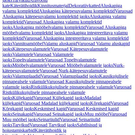
jaoks
Tarvikud
Äravoolu
kate
Käterätihoidik
Kinnitusmaterjal
Dekoratiivkatted
Aluskapiga
valamu komplektid
Aluskapiga kätepesuvalamu komplektid
Varuosad
Aluskapiga kätepesuvalamu komplektid jaoks
Aluskapiga valamu
komplektid
Varuosad Aluskapiga valamu komplektid
jaoks
Aluskapiga mööbelvalamu komplektid
Varuosad Aluskapiga
mööbelvalamu komplektid jaoks
Aluskapiga integreeritava valamu
komplektid
Varuosad Aluskapiga integreeritava valamu komplektid
jaoks
Vannitoamööbel
Valamu aluskapid
Varuosad Valamu aluskapid
jaoks
Kätepesuvalamutele
Varuosad Kätepesuvalamutele
jaoks
Valamutele
Varuosad Valamutele
jaoks
Topeltvalamutele
Varuosad Topeltvalamutele
jaoks
Mööbelvalamutele
Varuosad Mööbelvalamutele jaoks
Nurk-
kätepesuvalamutele
Varuosad Nurk-kätepesuvalamutele
jaoks
Valamuplaadid
Varuosad Valamuplaadid jaoks
Kausikujulisele
pinnapealsele valamule
Varuosad Kausikujulisele pinnapealsele
valamule jaoks
Ristkülikukujulisele pinnapealsele valamule
Varuosad
Ristkülikukujulisele pinnapealsele valamule
jaoks
Küljekapid
Varuosad Küljekapid jaoks
Madalad
küljekapid
Varuosad Madalad küljekapid jaoks
Kõrgkapid
Varuosad
Kõrgkapid jaoks
Keskmised kapid
Varuosad Keskmised kapid
jaoks
Seinakapid
Varuosad Seinakapid jaoks
Muu mööbel
Varuosad
Muu mööbel jaoks
Seinariiulid
Varuosad Seinariiulid
jaoks
Tarvikud
Varuosad Tarvikud jaoks
Sahtlisisud ja
hoiustamiskarbid
Käterätihoidik ja