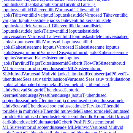
loputuskastid jaoks
Loputustorud
Tarvikud
Täite- ja
loputusventiilid
Täiteventiilid
Varuosad Täiteventiilid
jaoks
Täiteventiilid varjatud loputuskastidele
Varuosad Täiteventiilid
varjatud loputuskastidele jaoks
Täiteventiilid keraamilistele
loputuskastidele
Varuosad Täiteventiilid keraamilistele
loputuskastidele jaoks
Täiteventiilid loputuskastidele
universaalsed
Varuosad Täiteventiilid loputuskastidele universaalsed
jaoks
Loputusventiilid
Varuosad Loputusventiilid
jaoks
Kahesüsteemne loputus
Varuosad Kahesüsteemne loputus
jaoks
Sisegarnituurid
Varuosad Sisegarnituurid jaoks
Kahesüsteemne
loputus
Varuosad Kahesüsteemne loputus
jaoks
Tarvikud
Triger
Toitesüsteemid
Geberit FlowFit
Süsteemitorud
ML
Süsteemitorud soojendusseade ML
Süsteemitorud
SL
Muhvid
Varuosad Muhvid jaoks
Liitmikud
Redutseerijad
Põlved
T-
ühendused
Sees asuv tsirkulatsioon
Varuosad Sees asuv tsirkulatsioon
jaoks
Lahutamatud üleminekud
Üleminekud ja ühendused,
lahtivõetavad
Sulgurid
Ühendused
Jaoturid
keermeühendusega
Pressühendusega jaotur
T-ühendused
soojendusseadmele
Üleminekud ja ühendused soojendusseadmele,
lahtivõetavad
Ühendused soojendusseadmele
Tarvikud
Tihendid
torudele ja muhvidele
Tihendid muhvidele
Katted torudele
Kinnitused
torudele
Kinnitused ühendustele
Süsteemitihendid
Komplektid kruvid
äärikühendustele
Kulumaterjal
Geberit PushFit
Süsteemitorud
ML
Süsteemitorud soojendusseade ML
Muhvid
Varuosad Muhvid
jaoks
Nurgad
T-ühendused
Lahutamatud üleminekud
Varuosad