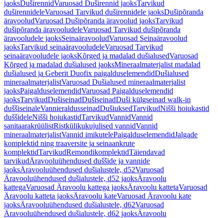
jaoks
Duširennid
Varuosad Duširennid jaoks
Tarvikud
duširennidele
Varuosad Tarvikud duširennidele jaoks
Dušipõranda
äravoolud
Varuosad Dušipõranda äravoolud jaoks
Tarvikud
dušipõranda äravooludele
Varuosad Tarvikud dušipõranda
äravooludele jaoks
Seinaäravoolud
Varuosad Seinaäravoolud
jaoks
Tarvikud seinaäravooludele
Varuosad Tarvikud
seinaäravooludele jaoks
Kõrged ja madalad dušialused
Varuosad
Kõrged ja madalad dušialused jaoks
Mineraalmaterjalist madalad
dušialused ja Geberit Duofix paigalduselemendid
Dušialused
mineraalmaterjalist
Varuosad Dušialused mineraalmaterjalist
jaoks
Paigalduselemendid
Varuosad Paigalduselemendid
jaoks
Tarvikud
Dušiseinad
Dušiseinad
Duši külgseinad walk-in
duššiseinale
Vannieraldusseinad
Dušiuksed
Tarvikud
Nišši hoiukastid
duššidele
Nišši hoiukastid
Tarvikud
Vannid
Vannid
sanitaarakrüülist
Ristkülikukujulised vannid
Vannid
mineraalmaterjalist
Vannid imikutele
Paigalduselemendid
Jalgade
komplektid ning traaversite ja seinaankrute
komplektid
Tarvikud
Remondikomplektid
Täiendavad
tarvikud
Äravooluühendused duššide ja vannide
jaoks
Äravooluühendused dušialustele, d52
Varuosad
Äravooluühendused dušialustele, d52 jaoks
Äravoolu
kattega
Varuosad Äravoolu kattega jaoks
Äravoolu katteta
Varuosad
Äravoolu katteta jaoks
Äravoolu kate
Varuosad Äravoolu kate
jaoks
Äravooluühendused dušialustele, d62
Varuosad
Äravooluühendused dušialustele, d62 jaoks
Äravoolu