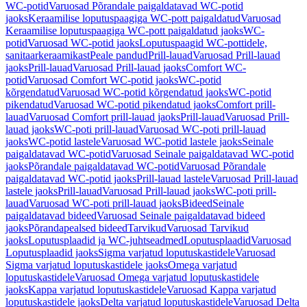
WC-potid
Varuosad Põrandale paigaldatavad WC-potid
jaoks
Keraamilise loputuspaagiga WC-pott paigaldatud
Varuosad
Keraamilise loputuspaagiga WC-pott paigaldatud jaoks
WC-
potid
Varuosad WC-potid jaoks
Loputuspaagid WC-pottidele,
sanitaarkeraamikast
Peale pandud
Prill-lauad
Varuosad Prill-lauad
jaoks
Prill-lauad
Varuosad Prill-lauad jaoks
Comfort WC-
potid
Varuosad Comfort WC-potid jaoks
WC-potid
kõrgendatud
Varuosad WC-potid kõrgendatud jaoks
WC-potid
pikendatud
Varuosad WC-potid pikendatud jaoks
Comfort prill-
lauad
Varuosad Comfort prill-lauad jaoks
Prill-lauad
Varuosad Prill-
lauad jaoks
WC-poti prill-lauad
Varuosad WC-poti prill-lauad
jaoks
WC-potid lastele
Varuosad WC-potid lastele jaoks
Seinale
paigaldatavad WC-potid
Varuosad Seinale paigaldatavad WC-potid
jaoks
Põrandale paigaldatavad WC-potid
Varuosad Põrandale
paigaldatavad WC-potid jaoks
Prill-lauad lastele
Varuosad Prill-lauad
lastele jaoks
Prill-lauad
Varuosad Prill-lauad jaoks
WC-poti prill-
lauad
Varuosad WC-poti prill-lauad jaoks
Bideed
Seinale
paigaldatavad bideed
Varuosad Seinale paigaldatavad bideed
jaoks
Põrandapealsed bideed
Tarvikud
Varuosad Tarvikud
jaoks
Loputusplaadid ja WC-juhtseadmed
Loputusplaadid
Varuosad
Loputusplaadid jaoks
Sigma varjatud loputuskastidele
Varuosad
Sigma varjatud loputuskastidele jaoks
Omega varjatud
loputuskastidele
Varuosad Omega varjatud loputuskastidele
jaoks
Kappa varjatud loputuskastidele
Varuosad Kappa varjatud
loputuskastidele jaoks
Delta varjatud loputuskastidele
Varuosad Delta