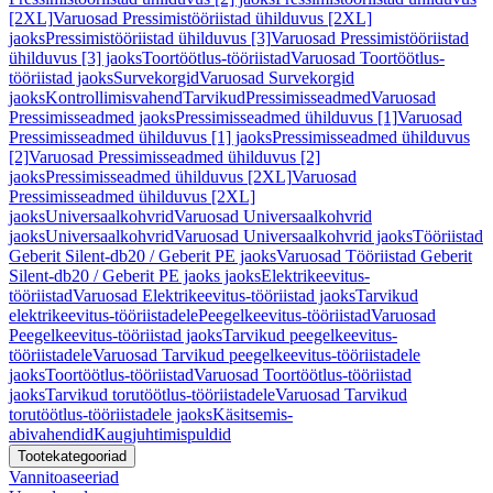
[2XL]
Varuosad Pressimistööriistad ühilduvus [2XL]
jaoks
Pressimistööriistad ühilduvus [3]
Varuosad Pressimistööriistad
ühilduvus [3] jaoks
Toortöötlus-tööriistad
Varuosad Toortöötlus-
tööriistad jaoks
Survekorgid
Varuosad Survekorgid
jaoks
Kontrollimisvahend
Tarvikud
Pressimisseadmed
Varuosad
Pressimisseadmed jaoks
Pressimisseadmed ühilduvus [1]
Varuosad
Pressimisseadmed ühilduvus [1] jaoks
Pressimisseadmed ühilduvus
[2]
Varuosad Pressimisseadmed ühilduvus [2]
jaoks
Pressimisseadmed ühilduvus [2XL]
Varuosad
Pressimisseadmed ühilduvus [2XL]
jaoks
Universaalkohvrid
Varuosad Universaalkohvrid
jaoks
Universaalkohvrid
Varuosad Universaalkohvrid jaoks
Tööriistad
Geberit Silent-db20 / Geberit PE jaoks
Varuosad Tööriistad Geberit
Silent-db20 / Geberit PE jaoks jaoks
Elektrikeevitus-
tööriistad
Varuosad Elektrikeevitus-tööriistad jaoks
Tarvikud
elektrikeevitus-tööriistadele
Peegelkeevitus-tööriistad
Varuosad
Peegelkeevitus-tööriistad jaoks
Tarvikud peegelkeevitus-
tööriistadele
Varuosad Tarvikud peegelkeevitus-tööriistadele
jaoks
Toortöötlus-tööriistad
Varuosad Toortöötlus-tööriistad
jaoks
Tarvikud torutöötlus-tööriistadele
Varuosad Tarvikud
torutöötlus-tööriistadele jaoks
Käsitsemis-
abivahendid
Kaugjuhtimispuldid
Tootekategooriad
Vannitoaseeriad