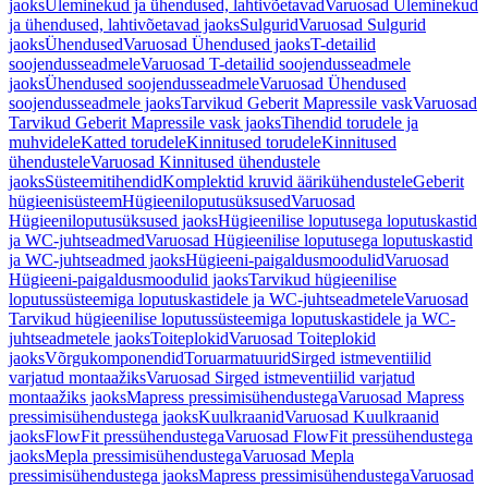
jaoks
Üleminekud ja ühendused, lahtivõetavad
Varuosad Üleminekud
ja ühendused, lahtivõetavad jaoks
Sulgurid
Varuosad Sulgurid
jaoks
Ühendused
Varuosad Ühendused jaoks
T-detailid
soojendusseadmele
Varuosad T-detailid soojendusseadmele
jaoks
Ühendused soojendusseadmele
Varuosad Ühendused
soojendusseadmele jaoks
Tarvikud Geberit Mapressile vask
Varuosad
Tarvikud Geberit Mapressile vask jaoks
Tihendid torudele ja
muhvidele
Katted torudele
Kinnitused torudele
Kinnitused
ühendustele
Varuosad Kinnitused ühendustele
jaoks
Süsteemitihendid
Komplektid kruvid äärikühendustele
Geberit
hügieenisüsteem
Hügieeniloputusüksused
Varuosad
Hügieeniloputusüksused jaoks
Hügieenilise loputusega loputuskastid
ja WC-juhtseadmed
Varuosad Hügieenilise loputusega loputuskastid
ja WC-juhtseadmed jaoks
Hügieeni-paigaldusmoodulid
Varuosad
Hügieeni-paigaldusmoodulid jaoks
Tarvikud hügieenilise
loputussüsteemiga loputuskastidele ja WC-juhtseadmetele
Varuosad
Tarvikud hügieenilise loputussüsteemiga loputuskastidele ja WC-
juhtseadmetele jaoks
Toiteplokid
Varuosad Toiteplokid
jaoks
Võrgukomponendid
Toruarmatuurid
Sirged istmeventiilid
varjatud montaažiks
Varuosad Sirged istmeventiilid varjatud
montaažiks jaoks
Mapress pressimisühendustega
Varuosad Mapress
pressimisühendustega jaoks
Kuulkraanid
Varuosad Kuulkraanid
jaoks
FlowFit pressühendustega
Varuosad FlowFit pressühendustega
jaoks
Mepla pressimisühendustega
Varuosad Mepla
pressimisühendustega jaoks
Mapress pressimisühendustega
Varuosad