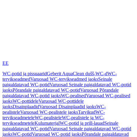
EE
WC-potid ja pissuaarid
Geberit AquaClean dušš-WC-d
WC-
tervikseadmed
Varuosad WC-tervikseadmed jaoks
Seinale
paigaldatavad WC-potid
Varuosad Seinale paigaldatavad WC-potid
jaoks
Põrandale paigaldatavad WC-potid
Varuosad Põrandale
paigaldatavad WC-potid jaoks
WC-pealised
Varuosad WC-pealised
jaoks
WC-pottidele
Varuosad WC-pottidele
jaoks
Disainplaadid
Varuosad Disainplaadid jaoks
WC-
pealistele
Varuosad WC-pealistele jaoks
Tarvikud
WC-
tervikseadmetele
WC-pealistele
WC-pealistele ja WC-
tervikseadmetele
Kulumaterjal
WC-potid ja prill-lauad
Seinale
paigaldatavad WC-potid
Varuosad Seinale paigaldatavad WC-potid
jaoks
WC-potid
Varuosad WC-potid jaoks
Põrandale paigaldatavad