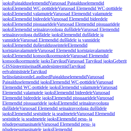
jaoks
Paigalduselemendid
Varuosad Paigalduselemendid
jaoks
Elemendid WC-pottidele
Varuosad Elemendid WC-pottidele
jaoks
Elemendid valamutele
Varuosad Elemendid valamutele
jaoks
Elemendid bideedele
Varuosad Elemendid bideedele
jaoks
Elemendid pissuaaridele
Varuosad Elemendid pissuaaridele
jaoks
Elemendid seinaäravooluga duššidele
Varuosad Elemendid
seinaäravooluga duššidele jaoks
Elemendid duššidele ja
vannidele
Varuosad Elemendid duššidele ja vannidele
jaoks
Elemendid dušieraldusseintele
Elemendid
koristajavalamutele
Varuosad Elemendid koristajavalamutele
jaoks
Elemendid konsoolkoormustele
Varuosad Elemendid
konsoolkoormustele jaoks
Tarvikud
Varuosad Tarvikud jaoks
Geberit
GIS
Süsteemiseinad
Kandesüsteemid
Tarvikud
eelvalmististele
Tarvikud
heliisolatsioonile
Laudised
Paigalduselemendid
Varuosad
Paigalduselemendid jaoks
Elemendid WC-pottidele
Varuosad
Elemendid WC-pottidele jaoks
Elemendid valamutele
Varuosad
Elemendid valamutele jaoks
Elemendid bideedele
Varuosad
Elemendid bideedele jaoks
Elemendid pissuaaridele
Varuosad
Elemendid pissuaaridele jaoks
Elemendid seinaäravooluga
duššidele
Varuosad Elemendid seinaäravooluga duššidele
jaoks
Elemendid segistitele ja seadmetele
Varuosad Elemendid
segistitele ja seadmetele jaoks
Elemendid pesu- ja
nõudepesumasinatele
Varuosad Elemendid pesu- ja
nõudepesumasinatele jaoks
Elemendid