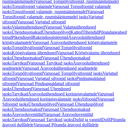
ruumisäästumudel
Varuosad Torupõlvsifoonid, ruumisäästumudel
jaoks
Torusifoonid valamule
Varuosad Torusifoonid valamule
jaoks
Torusifoonid valamule, ruumisäästumudel
Varuosad
Torusifoonid valamule, ruumisäästumudel jaoks
Varjatud
sifoonid
Varuosad Varjatud sifoonid
jaoks
Valamuühendused
Varuosad Valamuühendused
jaoks
Ühendusotsakud
Ühenduspõlved
Katted
Tihendid
Põrandapealsed
torud
Pikendused
Rakendussüsteemid
Äravooluühendused
köögivalamutele
Varuosad Äravooluühendused köögivalamutele
jaoks
Torupõlvsifoonid
Varuosad Torupõlvsifoonid
jaoks
Köögivalamu ühendused
Varuosad Köögivalamu ühendused
jaoks
Ühendusotsakud
Varuosad Ühendusotsakud
jaoks
Tarvikud
Varuosad Tarvikud jaoks
Äravooluühendused
seadmetele
Varuosad Äravooluühendused seadmetele
jaoks
Torupõlvsifoonid
Varuosad Torupõlvsifoonid jaoks
Varjatud
sifoonid
Varuosad Varjatud sifoonid jaoks
Pindpaigaldatud
sifoonid
Varuosad Pindpaigaldatud sifoonid
jaoks
Ühendused
Varuosad Ühendused
jaoks
Tarvikud
Äravooluühendused koristajavalamule
Varuosad
Äravooluühendused koristajavalamule jaoks
Sifoonid
Varuosad
Sifoonid jaoks
Ühenduspõlved
Varuosad Ühenduspõlved
jaoks
Ühendusotsakud
Varuosad Ühendusotsakud
jaoks
Äravooluventiilid
Varuosad Äravooluventiilid
jaoks
Tarvikud
Varuosad Tarvikud jaoks
Dušid ja vannid
Dušš
Põranda
äravool duššidele
Varuosad Põranda äravool duššidele