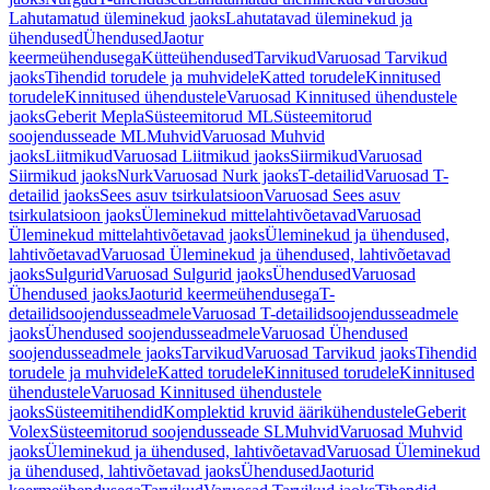
Lahutamatud üleminekud jaoks
Lahutatavad üleminekud ja
ühendused
Ühendused
Jaotur
keermeühendusega
Kütteühendused
Tarvikud
Varuosad Tarvikud
jaoks
Tihendid torudele ja muhvidele
Katted torudele
Kinnitused
torudele
Kinnitused ühendustele
Varuosad Kinnitused ühendustele
jaoks
Geberit Mepla
Süsteemitorud ML
Süsteemitorud
soojendusseade ML
Muhvid
Varuosad Muhvid
jaoks
Liitmikud
Varuosad Liitmikud jaoks
Siirmikud
Varuosad
Siirmikud jaoks
Nurk
Varuosad Nurk jaoks
T-detailid
Varuosad T-
detailid jaoks
Sees asuv tsirkulatsioon
Varuosad Sees asuv
tsirkulatsioon jaoks
Üleminekud mittelahtivõetavad
Varuosad
Üleminekud mittelahtivõetavad jaoks
Üleminekud ja ühendused,
lahtivõetavad
Varuosad Üleminekud ja ühendused, lahtivõetavad
jaoks
Sulgurid
Varuosad Sulgurid jaoks
Ühendused
Varuosad
Ühendused jaoks
Jaoturid keermeühendusega
T-
detailidsoojendusseadmele
Varuosad T-detailidsoojendusseadmele
jaoks
Ühendused soojendusseadmele
Varuosad Ühendused
soojendusseadmele jaoks
Tarvikud
Varuosad Tarvikud jaoks
Tihendid
torudele ja muhvidele
Katted torudele
Kinnitused torudele
Kinnitused
ühendustele
Varuosad Kinnitused ühendustele
jaoks
Süsteemitihendid
Komplektid kruvid äärikühendustele
Geberit
Volex
Süsteemitorud soojendusseade SL
Muhvid
Varuosad Muhvid
jaoks
Üleminekud ja ühendused, lahtivõetavad
Varuosad Üleminekud
ja ühendused, lahtivõetavad jaoks
Ühendused
Jaoturid