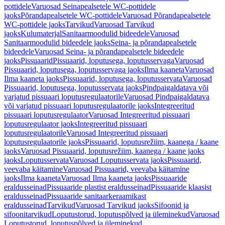
pottidele
Varuosad Seinapealsetele WC-pottidele
jaoks
Põrandapealsetele WC-pottidele
Varuosad Põrandapealsetele
WC-pottidele jaoks
Tarvikud
Varuosad Tarvikud
jaoks
Kulumaterjal
Sanitaarmoodulid bideedele
Varuosad
Sanitaarmoodulid bideedele jaoks
Seina- ja põrandapealsetele
bideedele
Varuosad Seina- ja põrandapealsetele bideedele
jaoks
Pissuaarid
Pissuaarid, loputusega, loputusservaga
Varuosad
Pissuaarid, loputusega, loputusservaga jaoks
Ilma kaaneta
Varuosad
Ilma kaaneta jaoks
Pissuaarid, loputusega, loputusservata
Varuosad
Pissuaarid, loputusega, loputusservata jaoks
Pindpaigaldatava või
varjatud pissuaari loputusregulaatorile
Varuosad Pindpaigaldatava
või varjatud pissuaari loputusregulaatorile jaoks
Integreeritud
pissuaari loputusregulaator
Varuosad Integreeritud pissuaari
loputusregulaator jaoks
Integreeritud pissuaari
loputusregulaatorile
Varuosad Integreeritud pissuaari
loputusregulaatorile jaoks
Pissuaarid, loputusrežiim, kaanega / kaane
jaoks
Varuosad Pissuaarid, loputusrežiim, kaanega / kaane jaoks
jaoks
Loputusservata
Varuosad Loputusservata jaoks
Pissuaarid,
veevaba käitamine
Varuosad Pissuaarid, veevaba käitamine
jaoks
Ilma kaaneta
Varuosad Ilma kaaneta jaoks
Pissuaaride
eraldusseinad
Pissuaaride plastist eraldusseinad
Pissuaaride klaasist
eraldusseinad
Pissuaaride sanitaarkeraamikast
eraldusseinad
Tarvikud
Varuosad Tarvikud jaoks
Sifoonid ja
sifoonitarvikud
Loputustorud, loputuspõlved ja üleminekud
Varuosad
Loputustorud, loputuspõlved ja üleminekud