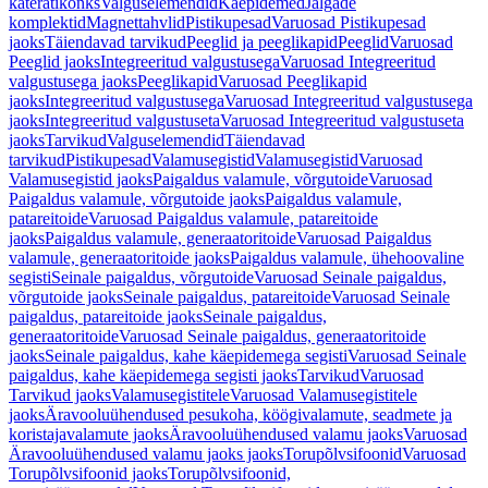
käterätikonks
Valguselemendid
Käepidemed
Jalgade
komplektid
Magnettahvlid
Pistikupesad
Varuosad Pistikupesad
jaoks
Täiendavad tarvikud
Peeglid ja peeglikapid
Peeglid
Varuosad
Peeglid jaoks
Integreeritud valgustusega
Varuosad Integreeritud
valgustusega jaoks
Peeglikapid
Varuosad Peeglikapid
jaoks
Integreeritud valgustusega
Varuosad Integreeritud valgustusega
jaoks
Integreeritud valgustuseta
Varuosad Integreeritud valgustuseta
jaoks
Tarvikud
Valguselemendid
Täiendavad
tarvikud
Pistikupesad
Valamusegistid
Valamusegistid
Varuosad
Valamusegistid jaoks
Paigaldus valamule, võrgutoide
Varuosad
Paigaldus valamule, võrgutoide jaoks
Paigaldus valamule,
patareitoide
Varuosad Paigaldus valamule, patareitoide
jaoks
Paigaldus valamule, generaatoritoide
Varuosad Paigaldus
valamule, generaatoritoide jaoks
Paigaldus valamule, ühehoovaline
segisti
Seinale paigaldus, võrgutoide
Varuosad Seinale paigaldus,
võrgutoide jaoks
Seinale paigaldus, patareitoide
Varuosad Seinale
paigaldus, patareitoide jaoks
Seinale paigaldus,
generaatoritoide
Varuosad Seinale paigaldus, generaatoritoide
jaoks
Seinale paigaldus, kahe käepidemega segisti
Varuosad Seinale
paigaldus, kahe käepidemega segisti jaoks
Tarvikud
Varuosad
Tarvikud jaoks
Valamusegistitele
Varuosad Valamusegistitele
jaoks
Äravooluühendused pesukoha, köögivalamute, seadmete ja
koristajavalamute jaoks
Äravooluühendused valamu jaoks
Varuosad
Äravooluühendused valamu jaoks jaoks
Torupõlvsifoonid
Varuosad
Torupõlvsifoonid jaoks
Torupõlvsifoonid,