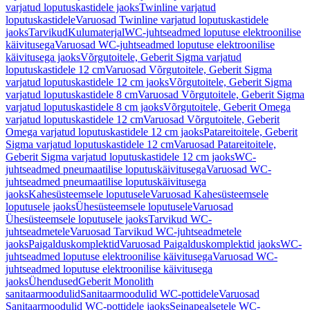
varjatud loputuskastidele jaoks
Twinline varjatud
loputuskastidele
Varuosad Twinline varjatud loputuskastidele
jaoks
Tarvikud
Kulumaterjal
WC-juhtseadmed loputuse elektroonilise
käivitusega
Varuosad WC-juhtseadmed loputuse elektroonilise
käivitusega jaoks
Võrgutoitele, Geberit Sigma varjatud
loputuskastidele 12 cm
Varuosad Võrgutoitele, Geberit Sigma
varjatud loputuskastidele 12 cm jaoks
Võrgutoitele, Geberit Sigma
varjatud loputuskastidele 8 cm
Varuosad Võrgutoitele, Geberit Sigma
varjatud loputuskastidele 8 cm jaoks
Võrgutoitele, Geberit Omega
varjatud loputuskastidele 12 cm
Varuosad Võrgutoitele, Geberit
Omega varjatud loputuskastidele 12 cm jaoks
Patareitoitele, Geberit
Sigma varjatud loputuskastidele 12 cm
Varuosad Patareitoitele,
Geberit Sigma varjatud loputuskastidele 12 cm jaoks
WC-
juhtseadmed pneumaatilise loputuskäivitusega
Varuosad WC-
juhtseadmed pneumaatilise loputuskäivitusega
jaoks
Kahesüsteemsele loputusele
Varuosad Kahesüsteemsele
loputusele jaoks
Ühesüsteemsele loputusele
Varuosad
Ühesüsteemsele loputusele jaoks
Tarvikud WC-
juhtseadmetele
Varuosad Tarvikud WC-juhtseadmetele
jaoks
Paigalduskomplektid
Varuosad Paigalduskomplektid jaoks
WC-
juhtseadmed loputuse elektroonilise käivitusega
Varuosad WC-
juhtseadmed loputuse elektroonilise käivitusega
jaoks
Ühendused
Geberit Monolith
sanitaarmoodulid
Sanitaarmoodulid WC-pottidele
Varuosad
Sanitaarmoodulid WC-pottidele jaoks
Seinapealsetele WC-