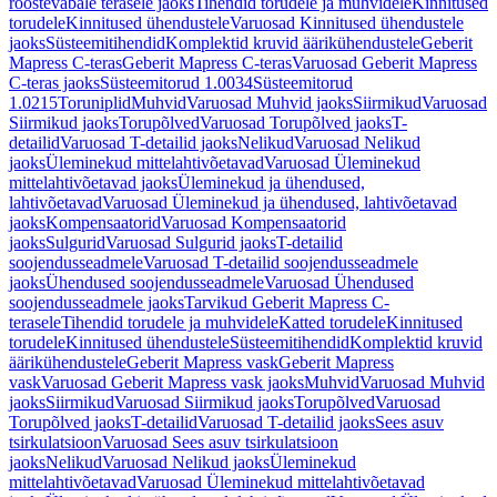
roostevabale terasele jaoks
Tihendid torudele ja muhvidele
Kinnitused
torudele
Kinnitused ühendustele
Varuosad Kinnitused ühendustele
jaoks
Süsteemitihendid
Komplektid kruvid äärikühendustele
Geberit
Mapress C-teras
Geberit Mapress C-teras
Varuosad Geberit Mapress
C-teras jaoks
Süsteemitorud 1.0034
Süsteemitorud
1.0215
Toruniplid
Muhvid
Varuosad Muhvid jaoks
Siirmikud
Varuosad
Siirmikud jaoks
Torupõlved
Varuosad Torupõlved jaoks
T-
detailid
Varuosad T-detailid jaoks
Nelikud
Varuosad Nelikud
jaoks
Üleminekud mittelahtivõetavad
Varuosad Üleminekud
mittelahtivõetavad jaoks
Üleminekud ja ühendused,
lahtivõetavad
Varuosad Üleminekud ja ühendused, lahtivõetavad
jaoks
Kompensaatorid
Varuosad Kompensaatorid
jaoks
Sulgurid
Varuosad Sulgurid jaoks
T-detailid
soojendusseadmele
Varuosad T-detailid soojendusseadmele
jaoks
Ühendused soojendusseadmele
Varuosad Ühendused
soojendusseadmele jaoks
Tarvikud Geberit Mapress C-
terasele
Tihendid torudele ja muhvidele
Katted torudele
Kinnitused
torudele
Kinnitused ühendustele
Süsteemitihendid
Komplektid kruvid
äärikühendustele
Geberit Mapress vask
Geberit Mapress
vask
Varuosad Geberit Mapress vask jaoks
Muhvid
Varuosad Muhvid
jaoks
Siirmikud
Varuosad Siirmikud jaoks
Torupõlved
Varuosad
Torupõlved jaoks
T-detailid
Varuosad T-detailid jaoks
Sees asuv
tsirkulatsioon
Varuosad Sees asuv tsirkulatsioon
jaoks
Nelikud
Varuosad Nelikud jaoks
Üleminekud
mittelahtivõetavad
Varuosad Üleminekud mittelahtivõetavad