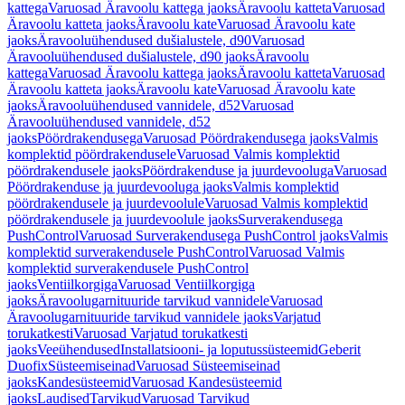
kattega
Varuosad Äravoolu kattega jaoks
Äravoolu katteta
Varuosad
Äravoolu katteta jaoks
Äravoolu kate
Varuosad Äravoolu kate
jaoks
Äravooluühendused dušialustele, d90
Varuosad
Äravooluühendused dušialustele, d90 jaoks
Äravoolu
kattega
Varuosad Äravoolu kattega jaoks
Äravoolu katteta
Varuosad
Äravoolu katteta jaoks
Äravoolu kate
Varuosad Äravoolu kate
jaoks
Äravooluühendused vannidele, d52
Varuosad
Äravooluühendused vannidele, d52
jaoks
Pöördrakendusega
Varuosad Pöördrakendusega jaoks
Valmis
komplektid pöördrakendusele
Varuosad Valmis komplektid
pöördrakendusele jaoks
Pöördrakenduse ja juurdevooluga
Varuosad
Pöördrakenduse ja juurdevooluga jaoks
Valmis komplektid
pöördrakendusele ja juurdevoolule
Varuosad Valmis komplektid
pöördrakendusele ja juurdevoolule jaoks
Surverakendusega
PushControl
Varuosad Surverakendusega PushControl jaoks
Valmis
komplektid surverakendusele PushControl
Varuosad Valmis
komplektid surverakendusele PushControl
jaoks
Ventiilkorgiga
Varuosad Ventiilkorgiga
jaoks
Äravoolugarnituuride tarvikud vannidele
Varuosad
Äravoolugarnituuride tarvikud vannidele jaoks
Varjatud
torukatkesti
Varuosad Varjatud torukatkesti
jaoks
Veeühendused
Installatsiooni- ja loputussüsteemid
Geberit
Duofix
Süsteemiseinad
Varuosad Süsteemiseinad
jaoks
Kandesüsteemid
Varuosad Kandesüsteemid
jaoks
Laudised
Tarvikud
Varuosad Tarvikud