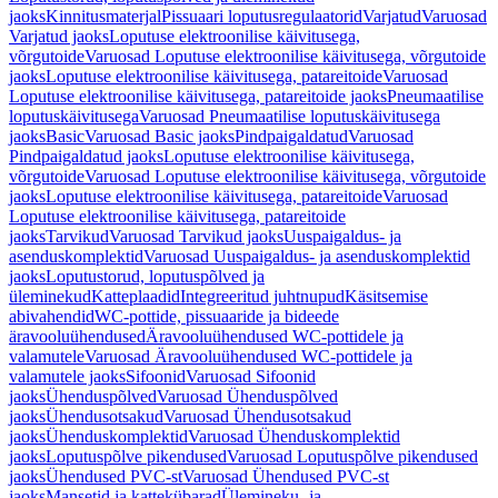
jaoks
Kinnitusmaterjal
Pissuaari loputusregulaatorid
Varjatud
Varuosad
Varjatud jaoks
Loputuse elektroonilise käivitusega,
võrgutoide
Varuosad Loputuse elektroonilise käivitusega, võrgutoide
jaoks
Loputuse elektroonilise käivitusega, patareitoide
Varuosad
Loputuse elektroonilise käivitusega, patareitoide jaoks
Pneumaatilise
loputuskäivitusega
Varuosad Pneumaatilise loputuskäivitusega
jaoks
Basic
Varuosad Basic jaoks
Pindpaigaldatud
Varuosad
Pindpaigaldatud jaoks
Loputuse elektroonilise käivitusega,
võrgutoide
Varuosad Loputuse elektroonilise käivitusega, võrgutoide
jaoks
Loputuse elektroonilise käivitusega, patareitoide
Varuosad
Loputuse elektroonilise käivitusega, patareitoide
jaoks
Tarvikud
Varuosad Tarvikud jaoks
Uuspaigaldus- ja
asenduskomplektid
Varuosad Uuspaigaldus- ja asenduskomplektid
jaoks
Loputustorud, loputuspõlved ja
üleminekud
Katteplaadid
Integreeritud juhtnupud
Käsitsemise
abivahendid
WC-pottide, pissuaaride ja bideede
äravooluühendused
Äravooluühendused WC-pottidele ja
valamutele
Varuosad Äravooluühendused WC-pottidele ja
valamutele jaoks
Sifoonid
Varuosad Sifoonid
jaoks
Ühenduspõlved
Varuosad Ühenduspõlved
jaoks
Ühendusotsakud
Varuosad Ühendusotsakud
jaoks
Ühenduskomplektid
Varuosad Ühenduskomplektid
jaoks
Loputuspõlve pikendused
Varuosad Loputuspõlve pikendused
jaoks
Ühendused PVC-st
Varuosad Ühendused PVC-st
jaoks
Mansetid ja kattekübarad
Ülemineku- ja