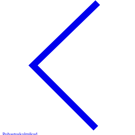
Puhastuskolmikud