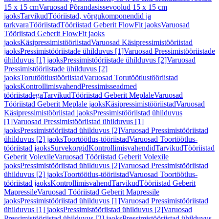
15 x 15 cm
Varuosad Põrandasissevoolud 15 x 15 cm
jaoks
Tarvikud
Tööriistad, võrgukomponendid ja
tarkvara
Tööriistad
Tööriistad Geberit FlowFit jaoks
Varuosad
Tööriistad Geberit FlowFit jaoks
jaoks
Käsipressimistööriistad
Varuosad Käsipressimistööriistad
jaoks
Pressimistööriistade ühilduvus [1]
Varuosad Pressimistööriistade
ühilduvus [1] jaoks
Pressimistööriistade ühilduvus [2]
Varuosad
Pressimistööriistade ühilduvus [2]
jaoks
Torutöötlustööriistad
Varuosad Torutöötlustööriistad
jaoks
Kontrollimisvahend
Pressimisseadmed
tööriistadega
Tarvikud
Tööriistad Geberit Meplale
Varuosad
Tööriistad Geberit Meplale jaoks
Käsipressimistööriistad
Varuosad
Käsipressimistööriistad jaoks
Pressimistööriistad ühilduvus
[1]
Varuosad Pressimistööriistad ühilduvus [1]
jaoks
Pressimistööriistad ühilduvus [2]
Varuosad Pressimistööriistad
ühilduvus [2] jaoks
Toortöötlus-tööriistad
Varuosad Toortöötlus-
tööriistad jaoks
Survekorgid
Kontrollimisvahendid
Tarvikud
Tööriistad
Geberit Volexile
Varuosad Tööriistad Geberit Volexile
jaoks
Pressimistööriistad ühilduvus [2]
Varuosad Pressimistööriistad
ühilduvus [2] jaoks
Toortöötlus-tööriistad
Varuosad Toortöötlus-
tööriistad jaoks
Kontrollimisvahend
Tarvikud
Tööriistad Geberit
Mapressile
Varuosad Tööriistad Geberit Mapressile
jaoks
Pressimistööriistad ühilduvus [1]
Varuosad Pressimistööriistad
ühilduvus [1] jaoks
Pressimistööriistad ühilduvus [2]
Varuosad
Pressimistööriistad ühilduvus [2] jaoks
Pressimistööriistad ühilduvus