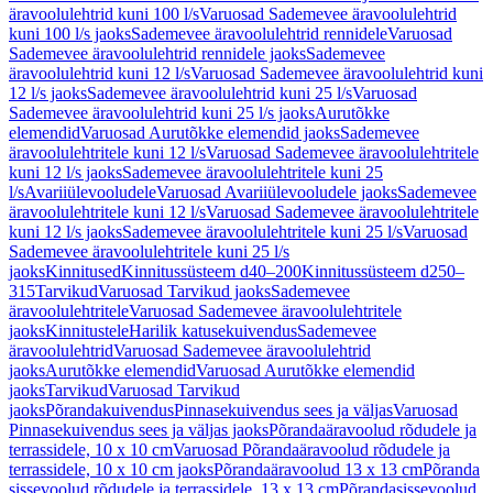
äravoolulehtrid kuni 100 l/s
Varuosad Sademevee äravoolulehtrid
kuni 100 l/s jaoks
Sademevee äravoolulehtrid rennidele
Varuosad
Sademevee äravoolulehtrid rennidele jaoks
Sademevee
äravoolulehtrid kuni 12 l/s
Varuosad Sademevee äravoolulehtrid kuni
12 l/s jaoks
Sademevee äravoolulehtrid kuni 25 l/s
Varuosad
Sademevee äravoolulehtrid kuni 25 l/s jaoks
Aurutõkke
elemendid
Varuosad Aurutõkke elemendid jaoks
Sademevee
äravoolulehtritele kuni 12 l/s
Varuosad Sademevee äravoolulehtritele
kuni 12 l/s jaoks
Sademevee äravoolulehtritele kuni 25
l/s
Avariiülevooludele
Varuosad Avariiülevooludele jaoks
Sademevee
äravoolulehtritele kuni 12 l/s
Varuosad Sademevee äravoolulehtritele
kuni 12 l/s jaoks
Sademevee äravoolulehtritele kuni 25 l/s
Varuosad
Sademevee äravoolulehtritele kuni 25 l/s
jaoks
Kinnitused
Kinnitussüsteem d40–200
Kinnitussüsteem d250–
315
Tarvikud
Varuosad Tarvikud jaoks
Sademevee
äravoolulehtritele
Varuosad Sademevee äravoolulehtritele
jaoks
Kinnitustele
Harilik katusekuivendus
Sademevee
äravoolulehtrid
Varuosad Sademevee äravoolulehtrid
jaoks
Aurutõkke elemendid
Varuosad Aurutõkke elemendid
jaoks
Tarvikud
Varuosad Tarvikud
jaoks
Põrandakuivendus
Pinnasekuivendus sees ja väljas
Varuosad
Pinnasekuivendus sees ja väljas jaoks
Põrandaäravoolud rõdudele ja
terrassidele, 10 x 10 cm
Varuosad Põrandaäravoolud rõdudele ja
terrassidele, 10 x 10 cm jaoks
Põrandaäravoolud 13 x 13 cm
Põranda
sissevoolud rõdudele ja terrassidele, 13 x 13 cm
Põrandasissevoolud