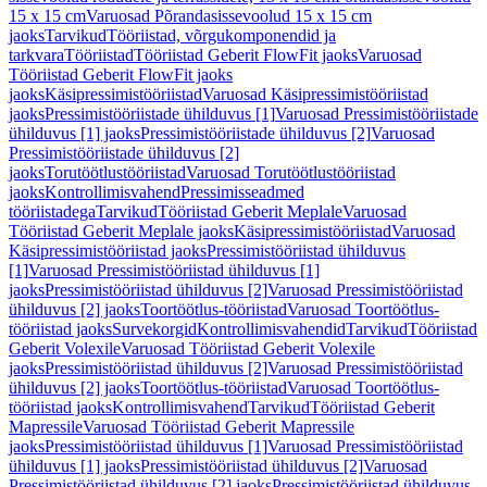
15 x 15 cm
Varuosad Põrandasissevoolud 15 x 15 cm
jaoks
Tarvikud
Tööriistad, võrgukomponendid ja
tarkvara
Tööriistad
Tööriistad Geberit FlowFit jaoks
Varuosad
Tööriistad Geberit FlowFit jaoks
jaoks
Käsipressimistööriistad
Varuosad Käsipressimistööriistad
jaoks
Pressimistööriistade ühilduvus [1]
Varuosad Pressimistööriistade
ühilduvus [1] jaoks
Pressimistööriistade ühilduvus [2]
Varuosad
Pressimistööriistade ühilduvus [2]
jaoks
Torutöötlustööriistad
Varuosad Torutöötlustööriistad
jaoks
Kontrollimisvahend
Pressimisseadmed
tööriistadega
Tarvikud
Tööriistad Geberit Meplale
Varuosad
Tööriistad Geberit Meplale jaoks
Käsipressimistööriistad
Varuosad
Käsipressimistööriistad jaoks
Pressimistööriistad ühilduvus
[1]
Varuosad Pressimistööriistad ühilduvus [1]
jaoks
Pressimistööriistad ühilduvus [2]
Varuosad Pressimistööriistad
ühilduvus [2] jaoks
Toortöötlus-tööriistad
Varuosad Toortöötlus-
tööriistad jaoks
Survekorgid
Kontrollimisvahendid
Tarvikud
Tööriistad
Geberit Volexile
Varuosad Tööriistad Geberit Volexile
jaoks
Pressimistööriistad ühilduvus [2]
Varuosad Pressimistööriistad
ühilduvus [2] jaoks
Toortöötlus-tööriistad
Varuosad Toortöötlus-
tööriistad jaoks
Kontrollimisvahend
Tarvikud
Tööriistad Geberit
Mapressile
Varuosad Tööriistad Geberit Mapressile
jaoks
Pressimistööriistad ühilduvus [1]
Varuosad Pressimistööriistad
ühilduvus [1] jaoks
Pressimistööriistad ühilduvus [2]
Varuosad
Pressimistööriistad ühilduvus [2] jaoks
Pressimistööriistad ühilduvus