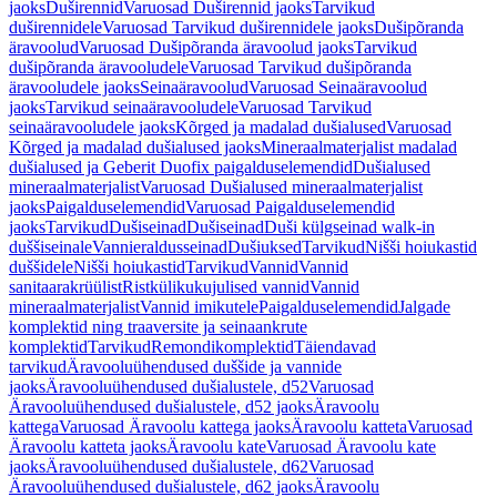
jaoks
Duširennid
Varuosad Duširennid jaoks
Tarvikud
duširennidele
Varuosad Tarvikud duširennidele jaoks
Dušipõranda
äravoolud
Varuosad Dušipõranda äravoolud jaoks
Tarvikud
dušipõranda äravooludele
Varuosad Tarvikud dušipõranda
äravooludele jaoks
Seinaäravoolud
Varuosad Seinaäravoolud
jaoks
Tarvikud seinaäravooludele
Varuosad Tarvikud
seinaäravooludele jaoks
Kõrged ja madalad dušialused
Varuosad
Kõrged ja madalad dušialused jaoks
Mineraalmaterjalist madalad
dušialused ja Geberit Duofix paigalduselemendid
Dušialused
mineraalmaterjalist
Varuosad Dušialused mineraalmaterjalist
jaoks
Paigalduselemendid
Varuosad Paigalduselemendid
jaoks
Tarvikud
Dušiseinad
Dušiseinad
Duši külgseinad walk-in
duššiseinale
Vannieraldusseinad
Dušiuksed
Tarvikud
Nišši hoiukastid
duššidele
Nišši hoiukastid
Tarvikud
Vannid
Vannid
sanitaarakrüülist
Ristkülikukujulised vannid
Vannid
mineraalmaterjalist
Vannid imikutele
Paigalduselemendid
Jalgade
komplektid ning traaversite ja seinaankrute
komplektid
Tarvikud
Remondikomplektid
Täiendavad
tarvikud
Äravooluühendused duššide ja vannide
jaoks
Äravooluühendused dušialustele, d52
Varuosad
Äravooluühendused dušialustele, d52 jaoks
Äravoolu
kattega
Varuosad Äravoolu kattega jaoks
Äravoolu katteta
Varuosad
Äravoolu katteta jaoks
Äravoolu kate
Varuosad Äravoolu kate
jaoks
Äravooluühendused dušialustele, d62
Varuosad
Äravooluühendused dušialustele, d62 jaoks
Äravoolu