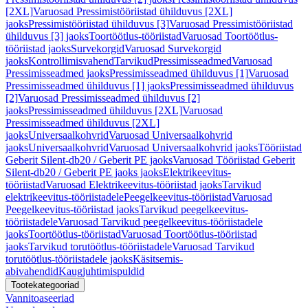
[2XL]
Varuosad Pressimistööriistad ühilduvus [2XL]
jaoks
Pressimistööriistad ühilduvus [3]
Varuosad Pressimistööriistad
ühilduvus [3] jaoks
Toortöötlus-tööriistad
Varuosad Toortöötlus-
tööriistad jaoks
Survekorgid
Varuosad Survekorgid
jaoks
Kontrollimisvahend
Tarvikud
Pressimisseadmed
Varuosad
Pressimisseadmed jaoks
Pressimisseadmed ühilduvus [1]
Varuosad
Pressimisseadmed ühilduvus [1] jaoks
Pressimisseadmed ühilduvus
[2]
Varuosad Pressimisseadmed ühilduvus [2]
jaoks
Pressimisseadmed ühilduvus [2XL]
Varuosad
Pressimisseadmed ühilduvus [2XL]
jaoks
Universaalkohvrid
Varuosad Universaalkohvrid
jaoks
Universaalkohvrid
Varuosad Universaalkohvrid jaoks
Tööriistad
Geberit Silent-db20 / Geberit PE jaoks
Varuosad Tööriistad Geberit
Silent-db20 / Geberit PE jaoks jaoks
Elektrikeevitus-
tööriistad
Varuosad Elektrikeevitus-tööriistad jaoks
Tarvikud
elektrikeevitus-tööriistadele
Peegelkeevitus-tööriistad
Varuosad
Peegelkeevitus-tööriistad jaoks
Tarvikud peegelkeevitus-
tööriistadele
Varuosad Tarvikud peegelkeevitus-tööriistadele
jaoks
Toortöötlus-tööriistad
Varuosad Toortöötlus-tööriistad
jaoks
Tarvikud torutöötlus-tööriistadele
Varuosad Tarvikud
torutöötlus-tööriistadele jaoks
Käsitsemis-
abivahendid
Kaugjuhtimispuldid
Tootekategooriad
Vannitoaseeriad