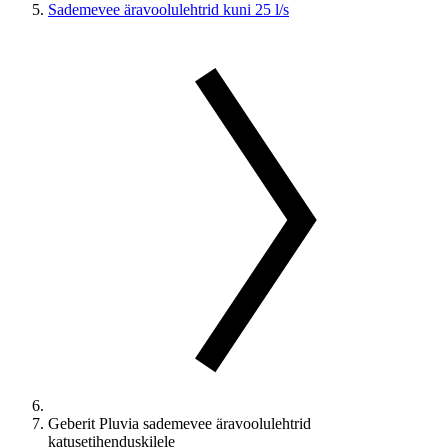
Sademevee äravoolulehtrid kuni 25 l/s
Geberit Pluvia sademevee äravoolulehtrid
katusetihenduskilele