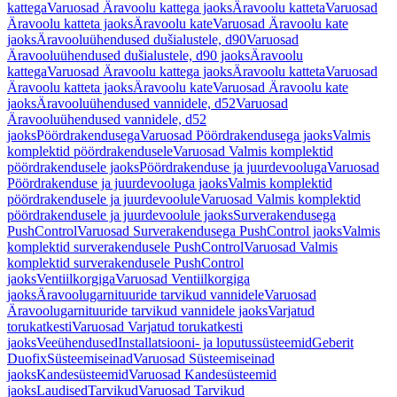
kattega
Varuosad Äravoolu kattega jaoks
Äravoolu katteta
Varuosad
Äravoolu katteta jaoks
Äravoolu kate
Varuosad Äravoolu kate
jaoks
Äravooluühendused dušialustele, d90
Varuosad
Äravooluühendused dušialustele, d90 jaoks
Äravoolu
kattega
Varuosad Äravoolu kattega jaoks
Äravoolu katteta
Varuosad
Äravoolu katteta jaoks
Äravoolu kate
Varuosad Äravoolu kate
jaoks
Äravooluühendused vannidele, d52
Varuosad
Äravooluühendused vannidele, d52
jaoks
Pöördrakendusega
Varuosad Pöördrakendusega jaoks
Valmis
komplektid pöördrakendusele
Varuosad Valmis komplektid
pöördrakendusele jaoks
Pöördrakenduse ja juurdevooluga
Varuosad
Pöördrakenduse ja juurdevooluga jaoks
Valmis komplektid
pöördrakendusele ja juurdevoolule
Varuosad Valmis komplektid
pöördrakendusele ja juurdevoolule jaoks
Surverakendusega
PushControl
Varuosad Surverakendusega PushControl jaoks
Valmis
komplektid surverakendusele PushControl
Varuosad Valmis
komplektid surverakendusele PushControl
jaoks
Ventiilkorgiga
Varuosad Ventiilkorgiga
jaoks
Äravoolugarnituuride tarvikud vannidele
Varuosad
Äravoolugarnituuride tarvikud vannidele jaoks
Varjatud
torukatkesti
Varuosad Varjatud torukatkesti
jaoks
Veeühendused
Installatsiooni- ja loputussüsteemid
Geberit
Duofix
Süsteemiseinad
Varuosad Süsteemiseinad
jaoks
Kandesüsteemid
Varuosad Kandesüsteemid
jaoks
Laudised
Tarvikud
Varuosad Tarvikud