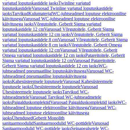
varjatud loputuskastidele jaoks
Twinline varjatud
loputuskastidele
Varuosad Twinline varjatud loputuskastidele
jaoks
Tarvikud
Kulumaterjal
WC-juhtseadmed loputuse elektroonilise
käivitusega
Varuosad WC-juhtseadmed loputuse elektroonilise
käivitusega jaoks
Võrgutoitele, Geberit Sigma varjatud
loputuskastidele 12 cm
Varuosad Võrgutoitele, Geberit Sigma
varjatud loputuskastidele 12 cm jaoks
Võrgutoitele, Geberit Sigma
varjatud loputuskastidele 8 cm
Varuosad Võrgutoitele, Geberit Sigma
varjatud loputuskastidele 8 cm jaoks
Võrgutoitele, Geberit Omega
varjatud loputuskastidele 12 cm
Varuosad Võrgutoitele, Geberit
Omega varjatud loputuskastidele 12 cm jaoks
Patareitoitele, Geberit
Sigma varjatud loputuskastidele 12 cm
Varuosad Patareitoitele,
Geberit Sigma varjatud loputuskastidele 12 cm jaoks
WC-
juhtseadmed pneumaatilise loputuskäivitusega
Varuosad WC-
juhtseadmed pneumaatilise loputuskäivitusega
jaoks
Kahesüsteemsele loputusele
Varuosad Kahesüsteemsele
loputusele jaoks
Ühesüsteemsele loputusele
Varuosad
Ühesüsteemsele loputusele jaoks
Tarvikud WC-
juhtseadmetele
Varuosad Tarvikud WC-juhtseadmetele
jaoks
Paigalduskomplektid
Varuosad Paigalduskomplektid jaoks
WC-
juhtseadmed loputuse elektroonilise käivitusega
Varuosad WC-
juhtseadmed loputuse elektroonilise käivitusega
jaoks
Ühendused
Geberit Monolith
sanitaarmoodulid
Sanitaarmoodulid WC-pottidele
Varuosad
Sanitaarmoodulid WC-pottidele jaoks
Seinapealsetele WC-