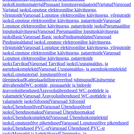
jaoks
Kinnitusmaterjal
Pissuaari loputusregulaatorid
Varjatud
Varuosad
Varjatud jaoks
Loputuse elektroonilise käivitusega,
võrgutoide
Varuosad Loputuse elektroonilise käivitusega, võrgutoide
jaoks
Loputuse elektroonilise käivitusega, patareitoide
Varuosad
Loputuse elektroonilise käivitusega, patareitoide jaoks
Pneumaatilise
loputuskäivitusega
Varuosad Pneumaatilise loputuskäivitusega
jaoks
Basic
Varuosad Basic jaoks
Pindpaigaldatud
Varuosad
Pindpaigaldatud jaoks
Loputuse elektroonilise käivitusega,
võrgutoide
Varuosad Loputuse elektroonilise käivitusega, võrgutoide
jaoks
Loputuse elektroonilise käivitusega, patareitoide
Varuosad
Loputuse elektroonilise käivitusega, patareitoide
jaoks
Tarvikud
Varuosad Tarvikud jaoks
Uuspaigaldus- ja
asenduskomplektid
Varuosad Uuspaigaldus- ja asenduskomplektid
jaoks
Loputustorud, loputuspõlved ja
üleminekud
Katteplaadid
Integreeritud juhtnupud
Käsitsemise
abivahendid
WC-pottide, pissuaaride ja bideede
äravooluühendused
Äravooluühendused WC-pottidele ja
valamutele
Varuosad Äravooluühendused WC-pottidele ja
valamutele jaoks
Sifoonid
Varuosad Sifoonid
jaoks
Ühenduspõlved
Varuosad Ühenduspõlved
jaoks
Ühendusotsakud
Varuosad Ühendusotsakud
jaoks
Ühenduskomplektid
Varuosad Ühenduskomplektid
jaoks
Loputuspõlve pikendused
Varuosad Loputuspõlve pikendused
jaoks
Ühendused PVC-st
Varuosad Ühendused PVC-st
jaoks
Mansetid ja kattekübarad
Ülemineku- ja