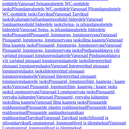
pottidele
Varuosad Seinapealsetele WC-pottidele
jaoks
Põrandapealsetele WC-pottidele
Varuosad Põrandapealsetele
WC-pottidele jaoks
Tarvikud
Varuosad Tarvikud
jaoks
Kulumaterjal
Sanitaarmoodulid bideedele
Varuosad
Sanitaarmoodulid bideedele jaoks
Seina- ja põrandapealsetele
bideedele
Varuosad Seina- ja põrandapealsetele bideedele
jaoks
Pissuaarid
Pissuaarid, loputusega, loputusservaga
Varuosad
Pissuaarid, loputusega, loputusservaga jaoks
Ilma kaaneta
Varuosad
Ilma kaaneta jaoks
Pissuaarid, loputusega, loputusservata
Varuosad
Pissuaarid, loputusega, loputusservata jaoks
Pindpaigaldatava või
varjatud pissuaari loputusregulaatorile
Varuosad Pindpaigaldatava
või varjatud pissuaari loputusregulaatorile jaoks
Integreeritud
pissuaari loputusregulaator
Varuosad Integreeritud pissuaari
loputusregulaator jaoks
Integreeritud pissuaari
loputusregulaatorile
Varuosad Integreeritud pissuaari
loputusregulaatorile jaoks
Pissuaarid, loputusrežiim, kaanega / kaane
jaoks
Varuosad Pissuaarid, loputusrežiim, kaanega / kaane jaoks
jaoks
Loputusservata
Varuosad Loputusservata jaoks
Pissuaarid,
veevaba käitamine
Varuosad Pissuaarid, veevaba käitamine
jaoks
Ilma kaaneta
Varuosad Ilma kaaneta jaoks
Pissuaaride
eraldusseinad
Pissuaaride plastist eraldusseinad
Pissuaaride klaasist
eraldusseinad
Pissuaaride sanitaarkeraamikast
eraldusseinad
Tarvikud
Varuosad Tarvikud jaoks
Sifoonid ja
sifoonitarvikud
Loputustorud, loputuspõlved ja üleminekud
Varuosad
Loputustorud, loputuspõlved ja üleminekud