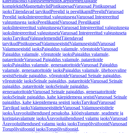
käterätikonks
Valguselemendid
Käepidemed
Jalgade
komplektid
Magnettahvlid
Pistikupesad
Varuosad Pistikupesad
jaoks
Täiendavad tarvikud
Peeglid ja peeglikapid
Peeglid
Varuosad
Peeglid jaoks
Integreeritud valgustusega
Varuosad Integreeritud
valgustusega jaoks
Peeglikapid
Varuosad Peeglikapid
jaoks
Integreeritud valgustusega
Varuosad Integreeritud valgustusega
jaoks
Integreeritud valgustuseta
Varuosad Integreeritud valgustuseta
jaoks
Tarvikud
Valguselemendid
Täiendavad
tarvikud
Pistikupesad
Valamusegistid
Valamusegistid
Varuosad
Valamusegistid jaoks
Paigaldus valamule, võrgutoide
Varuosad
Paigaldus valamule, võrgutoide jaoks
Paigaldus valamule,
patareitoide
Varuosad Paigaldus valamule, patareitoide
jaoks
Paigaldus valamule, generaatoritoide
Varuosad Paigaldus
valamule, generaatoritoide jaoks
Paigaldus valamule, ühehoovaline
segisti
Seinale paigaldus, võrgutoide
Varuosad Seinale paigaldus,
võrgutoide jaoks
Seinale paigaldus, patareitoide
Varuosad Seinale
paigaldus, patareitoide jaoks
Seinale paigaldus,
generaatoritoide
Varuosad Seinale paigaldus, generaatoritoide
jaoks
Seinale paigaldus, kahe käepidemega segisti
Varuosad Seinale
paigaldus, kahe käepidemega segisti jaoks
Tarvikud
Varuosad
Tarvikud jaoks
Valamusegistitele
Varuosad Valamusegistitele
jaoks
Äravooluühendused pesukoha, köögivalamute, seadmete ja
koristajavalamute jaoks
Äravooluühendused valamu jaoks
Varuosad
Äravooluühendused valamu jaoks jaoks
Torupõlvsifoonid
Varuosad
Torupõlvsifoonid jaoks
Torupõlvsifoonid,