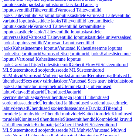
loputuskastid jaoks
Loputustorud
Tarvikud
Täite- ja
loputusventiilid
Täiteventiilid
Varuosad Täiteventiilid
jaoks
Täiteventiilid varjatud loputuskastidele
Varuosad Täiteventiilid
varjatud loputuskastidele jaoks
Täiteventiilid keraamilistele
loputuskastidele
Varuosad Täiteventiilid keraamilistele
loputuskastidele jaoks
Täiteventiilid loputuskastidele
universaalsed
Varuosad Täiteventiilid loputuskastidele universaalsed
jaoks
Loputusventiilid
Varuosad Loputusventiilid
jaoks
Kahesüsteemne loputus
Varuosad Kahesüsteemne loputus
jaoks
Sisegarnituurid
Varuosad Sisegarnituurid jaoks
Kahesüsteemne
loputus
Varuosad Kahesüsteemne loputus
jaoks
Tarvikud
Triger
Toitesüsteemid
Geberit FlowFit
Süsteemitorud
ML
Süsteemitorud soojendusseade ML
Süsteemitorud
SL
Muhvid
Varuosad Muhvid jaoks
Liitmikud
Redutseerijad
Põlved
T-
ühendused
Sees asuv tsirkulatsioon
Varuosad Sees asuv tsirkulatsioon
jaoks
Lahutamatud üleminekud
Üleminekud ja ühendused,
lahtivõetavad
Sulgurid
Ühendused
Jaoturid
keermeühendusega
Pressühendusega jaotur
T-ühendused
soojendusseadmele
Üleminekud ja ühendused soojendusseadmele,
lahtivõetavad
Ühendused soojendusseadmele
Tarvikud
Tihendid
torudele ja muhvidele
Tihendid muhvidele
Katted torudele
Kinnitused
torudele
Kinnitused ühendustele
Süsteemitihendid
Komplektid kruvid
äärikühendustele
Kulumaterjal
Geberit PushFit
Süsteemitorud
ML
Süsteemitorud soojendusseade ML
Muhvid
Varuosad Muhvid
jaoks
Nurgad
T-ühendused
Lahutamatud üleminekud
Varuosad