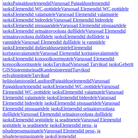
jaoks
Paigalduselemendid
Varuosad Paigalduselemendid
jaoks
Elemendid WC-pottidele
Varuosad Elemendid WC-pottidele
jaoks
Elemendid valamutele
Varuosad Elemendid valamutele
jaoks
Elemendid bideedele
Varuosad Elemendid bideedele
jaoks
Elemendid pissuaaridele
Varuosad Elemendid pissuaaridele
jaoks
Elemendid seinaäravooluga duššidele
Varuosad Elemendid
seinaäravooluga duššidele jaoks
Elemendid duššidele ja
vannidele
Varuosad Elemendid duššidele ja vannidele
jaoks
Elemendid dušieraldusseintele
Elemendid
koristajavalamutele
Varuosad Elemendid koristajavalamutele
jaoks
Elemendid konsoolkoormustele
Varuosad Elemendid
konsoolkoormustele jaoks
Tarvikud
Varuosad Tarvikud jaoks
Geberit
GIS
Süsteemiseinad
Kandesüsteemid
Tarvikud
eelvalmististele
Tarvikud
heliisolatsioonile
Laudised
Paigalduselemendid
Varuosad
Paigalduselemendid jaoks
Elemendid WC-pottidele
Varuosad
Elemendid WC-pottidele jaoks
Elemendid valamutele
Varuosad
Elemendid valamutele jaoks
Elemendid bideedele
Varuosad
Elemendid bideedele jaoks
Elemendid pissuaaridele
Varuosad
Elemendid pissuaaridele jaoks
Elemendid seinaäravooluga
duššidele
Varuosad Elemendid seinaäravooluga duššidele
jaoks
Elemendid segistitele ja seadmetele
Varuosad Elemendid
segistitele ja seadmetele jaoks
Elemendid pesu- ja
nõudepesumasinatele
Varuosad Elemendid pesu- ja
nõudepesumasinatele jaoks
Elemendid