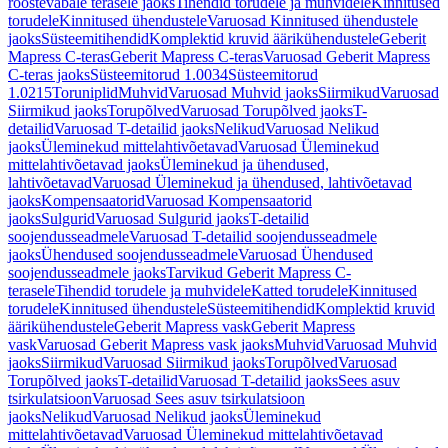
roostevabale terasele jaoks
Tihendid torudele ja muhvidele
Kinnitused
torudele
Kinnitused ühendustele
Varuosad Kinnitused ühendustele
jaoks
Süsteemitihendid
Komplektid kruvid äärikühendustele
Geberit
Mapress C-teras
Geberit Mapress C-teras
Varuosad Geberit Mapress
C-teras jaoks
Süsteemitorud 1.0034
Süsteemitorud
1.0215
Toruniplid
Muhvid
Varuosad Muhvid jaoks
Siirmikud
Varuosad
Siirmikud jaoks
Torupõlved
Varuosad Torupõlved jaoks
T-
detailid
Varuosad T-detailid jaoks
Nelikud
Varuosad Nelikud
jaoks
Üleminekud mittelahtivõetavad
Varuosad Üleminekud
mittelahtivõetavad jaoks
Üleminekud ja ühendused,
lahtivõetavad
Varuosad Üleminekud ja ühendused, lahtivõetavad
jaoks
Kompensaatorid
Varuosad Kompensaatorid
jaoks
Sulgurid
Varuosad Sulgurid jaoks
T-detailid
soojendusseadmele
Varuosad T-detailid soojendusseadmele
jaoks
Ühendused soojendusseadmele
Varuosad Ühendused
soojendusseadmele jaoks
Tarvikud Geberit Mapress C-
terasele
Tihendid torudele ja muhvidele
Katted torudele
Kinnitused
torudele
Kinnitused ühendustele
Süsteemitihendid
Komplektid kruvid
äärikühendustele
Geberit Mapress vask
Geberit Mapress
vask
Varuosad Geberit Mapress vask jaoks
Muhvid
Varuosad Muhvid
jaoks
Siirmikud
Varuosad Siirmikud jaoks
Torupõlved
Varuosad
Torupõlved jaoks
T-detailid
Varuosad T-detailid jaoks
Sees asuv
tsirkulatsioon
Varuosad Sees asuv tsirkulatsioon
jaoks
Nelikud
Varuosad Nelikud jaoks
Üleminekud
mittelahtivõetavad
Varuosad Üleminekud mittelahtivõetavad