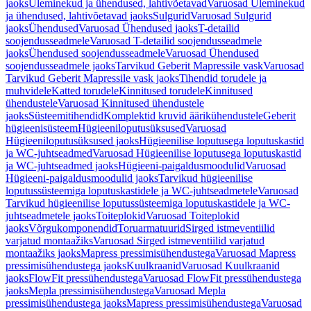
jaoks
Üleminekud ja ühendused, lahtivõetavad
Varuosad Üleminekud
ja ühendused, lahtivõetavad jaoks
Sulgurid
Varuosad Sulgurid
jaoks
Ühendused
Varuosad Ühendused jaoks
T-detailid
soojendusseadmele
Varuosad T-detailid soojendusseadmele
jaoks
Ühendused soojendusseadmele
Varuosad Ühendused
soojendusseadmele jaoks
Tarvikud Geberit Mapressile vask
Varuosad
Tarvikud Geberit Mapressile vask jaoks
Tihendid torudele ja
muhvidele
Katted torudele
Kinnitused torudele
Kinnitused
ühendustele
Varuosad Kinnitused ühendustele
jaoks
Süsteemitihendid
Komplektid kruvid äärikühendustele
Geberit
hügieenisüsteem
Hügieeniloputusüksused
Varuosad
Hügieeniloputusüksused jaoks
Hügieenilise loputusega loputuskastid
ja WC-juhtseadmed
Varuosad Hügieenilise loputusega loputuskastid
ja WC-juhtseadmed jaoks
Hügieeni-paigaldusmoodulid
Varuosad
Hügieeni-paigaldusmoodulid jaoks
Tarvikud hügieenilise
loputussüsteemiga loputuskastidele ja WC-juhtseadmetele
Varuosad
Tarvikud hügieenilise loputussüsteemiga loputuskastidele ja WC-
juhtseadmetele jaoks
Toiteplokid
Varuosad Toiteplokid
jaoks
Võrgukomponendid
Toruarmatuurid
Sirged istmeventiilid
varjatud montaažiks
Varuosad Sirged istmeventiilid varjatud
montaažiks jaoks
Mapress pressimisühendustega
Varuosad Mapress
pressimisühendustega jaoks
Kuulkraanid
Varuosad Kuulkraanid
jaoks
FlowFit pressühendustega
Varuosad FlowFit pressühendustega
jaoks
Mepla pressimisühendustega
Varuosad Mepla
pressimisühendustega jaoks
Mapress pressimisühendustega
Varuosad