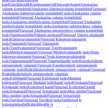
jaoks
Tarvikud
Äravoolu
kate
Käterätihoidik
Kinnitusmaterjal
Dekoratiivkatted
Aluskapiga
valamu komplektid
Aluskapiga kätepesuvalamu komplektid
Varuosad
Aluskapiga kätepesuvalamu komplektid jaoks
Aluskapiga valamu
komplektid
Varuosad Aluskapiga valamu komplektid
jaoks
Aluskapiga mööbelvalamu komplektid
Varuosad Aluskapiga
mööbelvalamu komplektid jaoks
Aluskapiga integreeritava valamu
komplektid
Varuosad Aluskapiga integreeritava valamu komplektid
jaoks
Vannitoamööbel
Valamu aluskapid
Varuosad Valamu aluskapid
jaoks
Kätepesuvalamutele
Varuosad Kätepesuvalamutele
jaoks
Valamutele
Varuosad Valamutele
jaoks
Topeltvalamutele
Varuosad Topeltvalamutele
jaoks
Mööbelvalamutele
Varuosad Mööbelvalamutele jaoks
Nurk-
kätepesuvalamutele
Varuosad Nurk-kätepesuvalamutele
jaoks
Valamuplaadid
Varuosad Valamuplaadid jaoks
Kausikujulisele
pinnapealsele valamule
Varuosad Kausikujulisele pinnapealsele
valamule jaoks
Ristkülikukujulisele pinnapealsele valamule
Varuosad
Ristkülikukujulisele pinnapealsele valamule
jaoks
Küljekapid
Varuosad Küljekapid jaoks
Madalad
küljekapid
Varuosad Madalad küljekapid jaoks
Kõrgkapid
Varuosad
Kõrgkapid jaoks
Keskmised kapid
Varuosad Keskmised kapid
jaoks
Seinakapid
Varuosad Seinakapid jaoks
Muu mööbel
Varuosad
Muu mööbel jaoks
Seinariiulid
Varuosad Seinariiulid
jaoks
Tarvikud
Varuosad Tarvikud jaoks
Sahtlisisud ja
hoiustamiskarbid
Käterätihoidik ja