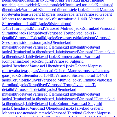
keermeühendusega
Tarvikud
Varuosad Tarvikud jaoks
Tihendid
torudele ja muhvidele
Katted torudele
Kinnitused torudele
Kinnitused
ühendustele
Varuosad Kinnitused ühendustele jaoks
Geberit Mapress
roostevaba teras
Geberit Mapress roostevaba teras
Varuosad Geberit
Mapress roostevaba teras jaoks
Süsteemitorud 1.4401
Varuosad
Süsteemitorud 1.4401 jaoks
Süsteemitorud
1.4521
Toruniplid
Muhvid
Varuosad Muhvid jaoks
Siirmikud
Varuosad
Siirmikud jaoks
Torupõlved
Varuosad Torupõlved jaoks
T-
detailid
Varuosad T-detailid jaoks
Sees asuv tsirkulatsioon
Varuosad
Sees asuv tsirkulatsioon jaoks
Üleminekud
mittelahtivõetavad
Varuosad Üleminekud mittelahtivõetavad
jaoks
Üleminekud ja ühendused, lahtivõetavad
Varuosad Üleminekud
ja ühendused, lahtivõetavad jaoks
Kompensaatorid
Varuosad
Kompensaatorid jaoks
Sulgurid
Varuosad Sulgurid
jaoks
Ühendused
Varuosad Ühendused jaoks
Geberit Mapress
roostevaba teras, gaas
Varuosad Geberit Mapress roostevaba teras,
gaas jaoks
Süsteemitorud 1.4401
Varuosad Süsteemitorud 1.4401
jaoks
Toruniplid
Muhvid
Varuosad Muhvid jaoks
Siirmikud
Varuosad
Siirmikud jaoks
Torupõlved
Varuosad Torupõlved jaoks
T-
detailid
Varuosad T-detailid jaoks
Üleminekud
mittelahtivõetavad
Varuosad Üleminekud mittelahtivõetavad
jaoks
Üleminekud ja ühendused, lahtivõetavad
Varuosad Üleminekud
ja ühendused, lahtivõetavad jaoks
Sulgurid
Varuosad Sulgurid
jaoks
Ühendused
Varuosad Ühendused jaoks
Tarvikud Geberit
Mapress roostevabale terasele
Varuosad Tarvikud Geberit Mapress