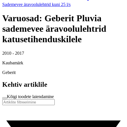
Sademevee äravoolulehtrid kuni 25 l/s
Varuosad: Geberit Pluvia
sademevee äravoolulehtrid
katusetihenduskilele
2010 - 2017
Kaubamärk
Geberit
Kehtiv artiklile
Kõigi toodete laiendamine