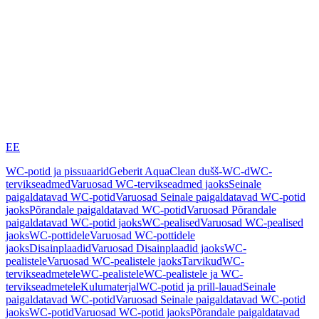
EE
WC-potid ja pissuaarid
Geberit AquaClean dušš-WC-d
WC-
tervikseadmed
Varuosad WC-tervikseadmed jaoks
Seinale
paigaldatavad WC-potid
Varuosad Seinale paigaldatavad WC-potid
jaoks
Põrandale paigaldatavad WC-potid
Varuosad Põrandale
paigaldatavad WC-potid jaoks
WC-pealised
Varuosad WC-pealised
jaoks
WC-pottidele
Varuosad WC-pottidele
jaoks
Disainplaadid
Varuosad Disainplaadid jaoks
WC-
pealistele
Varuosad WC-pealistele jaoks
Tarvikud
WC-
tervikseadmetele
WC-pealistele
WC-pealistele ja WC-
tervikseadmetele
Kulumaterjal
WC-potid ja prill-lauad
Seinale
paigaldatavad WC-potid
Varuosad Seinale paigaldatavad WC-potid
jaoks
WC-potid
Varuosad WC-potid jaoks
Põrandale paigaldatavad