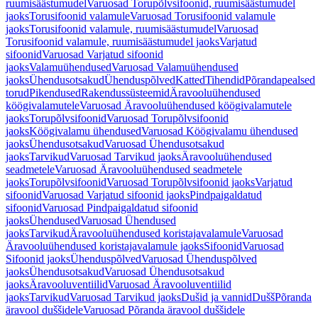
ruumisäästumudel
Varuosad Torupõlvsifoonid, ruumisäästumudel
jaoks
Torusifoonid valamule
Varuosad Torusifoonid valamule
jaoks
Torusifoonid valamule, ruumisäästumudel
Varuosad
Torusifoonid valamule, ruumisäästumudel jaoks
Varjatud
sifoonid
Varuosad Varjatud sifoonid
jaoks
Valamuühendused
Varuosad Valamuühendused
jaoks
Ühendusotsakud
Ühenduspõlved
Katted
Tihendid
Põrandapealsed
torud
Pikendused
Rakendussüsteemid
Äravooluühendused
köögivalamutele
Varuosad Äravooluühendused köögivalamutele
jaoks
Torupõlvsifoonid
Varuosad Torupõlvsifoonid
jaoks
Köögivalamu ühendused
Varuosad Köögivalamu ühendused
jaoks
Ühendusotsakud
Varuosad Ühendusotsakud
jaoks
Tarvikud
Varuosad Tarvikud jaoks
Äravooluühendused
seadmetele
Varuosad Äravooluühendused seadmetele
jaoks
Torupõlvsifoonid
Varuosad Torupõlvsifoonid jaoks
Varjatud
sifoonid
Varuosad Varjatud sifoonid jaoks
Pindpaigaldatud
sifoonid
Varuosad Pindpaigaldatud sifoonid
jaoks
Ühendused
Varuosad Ühendused
jaoks
Tarvikud
Äravooluühendused koristajavalamule
Varuosad
Äravooluühendused koristajavalamule jaoks
Sifoonid
Varuosad
Sifoonid jaoks
Ühenduspõlved
Varuosad Ühenduspõlved
jaoks
Ühendusotsakud
Varuosad Ühendusotsakud
jaoks
Äravooluventiilid
Varuosad Äravooluventiilid
jaoks
Tarvikud
Varuosad Tarvikud jaoks
Dušid ja vannid
Dušš
Põranda
äravool duššidele
Varuosad Põranda äravool duššidele