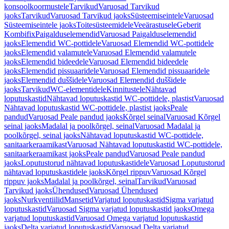
konsoolkoormustele
Tarvikud
Varuosad Tarvikud
jaoks
Tarvikud
Varuosad Tarvikud jaoks
Süsteemiseintele
Varuosad
Süsteemiseintele jaoks
Toitesüsteemidele
Veeärastusele
Geberit
Kombifix
Paigalduselemendid
Varuosad Paigalduselemendid
jaoks
Elemendid WC-pottidele
Varuosad Elemendid WC-pottidele
jaoks
Elemendid valamutele
Varuosad Elemendid valamutele
jaoks
Elemendid bideedele
Varuosad Elemendid bideedele
jaoks
Elemendid pissuaaridele
Varuosad Elemendid pissuaaridele
jaoks
Elemendid duššidele
Varuosad Elemendid duššidele
jaoks
Tarvikud
WC-elementidele
Kinnitustele
Nähtavad
loputuskastid
Nähtavad loputuskastid WC-pottidele, plastist
Varuosad
Nähtavad loputuskastid WC-pottidele, plastist jaoks
Peale
pandud
Varuosad Peale pandud jaoks
Kõrgel seinal
Varuosad Kõrgel
seinal jaoks
Madalal ja poolkõrgel, seinal
Varuosad Madalal ja
poolkõrgel, seinal jaoks
Nähtavad loputuskastid WC-pottidele,
sanitaarkeraamikast
Varuosad Nähtavad loputuskastid WC-pottidele,
sanitaarkeraamikast jaoks
Peale pandud
Varuosad Peale pandud
jaoks
Loputustorud nähtavad loputuskastidele
Varuosad Loputustorud
nähtavad loputuskastidele jaoks
Kõrgel rippuv
Varuosad Kõrgel
rippuv jaoks
Madalal ja poolkõrgel, seinal
Tarvikud
Varuosad
Tarvikud jaoks
Ühendused
Varuosad Ühendused
jaoks
Nurkventiilid
Mansetid
Varjatud loputuskastid
Sigma varjatud
loputuskastid
Varuosad Sigma varjatud loputuskastid jaoks
Omega
varjatud loputuskastid
Varuosad Omega varjatud loputuskastid
jaoks
Delta varjatud loputuskastid
Varuosad Delta varjatud