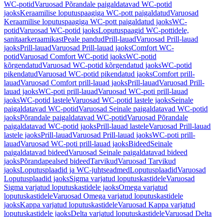
WC-potid
Varuosad Põrandale paigaldatavad WC-potid
jaoks
Keraamilise loputuspaagiga WC-pott paigaldatud
Varuosad
Keraamilise loputuspaagiga WC-pott paigaldatud jaoks
WC-
potid
Varuosad WC-potid jaoks
Loputuspaagid WC-pottidele,
sanitaarkeraamikast
Peale pandud
Prill-lauad
Varuosad Prill-lauad
jaoks
Prill-lauad
Varuosad Prill-lauad jaoks
Comfort WC-
potid
Varuosad Comfort WC-potid jaoks
WC-potid
kõrgendatud
Varuosad WC-potid kõrgendatud jaoks
WC-potid
pikendatud
Varuosad WC-potid pikendatud jaoks
Comfort prill-
lauad
Varuosad Comfort prill-lauad jaoks
Prill-lauad
Varuosad Prill-
lauad jaoks
WC-poti prill-lauad
Varuosad WC-poti prill-lauad
jaoks
WC-potid lastele
Varuosad WC-potid lastele jaoks
Seinale
paigaldatavad WC-potid
Varuosad Seinale paigaldatavad WC-potid
jaoks
Põrandale paigaldatavad WC-potid
Varuosad Põrandale
paigaldatavad WC-potid jaoks
Prill-lauad lastele
Varuosad Prill-lauad
lastele jaoks
Prill-lauad
Varuosad Prill-lauad jaoks
WC-poti prill-
lauad
Varuosad WC-poti prill-lauad jaoks
Bideed
Seinale
paigaldatavad bideed
Varuosad Seinale paigaldatavad bideed
jaoks
Põrandapealsed bideed
Tarvikud
Varuosad Tarvikud
jaoks
Loputusplaadid ja WC-juhtseadmed
Loputusplaadid
Varuosad
Loputusplaadid jaoks
Sigma varjatud loputuskastidele
Varuosad
Sigma varjatud loputuskastidele jaoks
Omega varjatud
loputuskastidele
Varuosad Omega varjatud loputuskastidele
jaoks
Kappa varjatud loputuskastidele
Varuosad Kappa varjatud
loputuskastidele jaoks
Delta varjatud loputuskastidele
Varuosad Delta