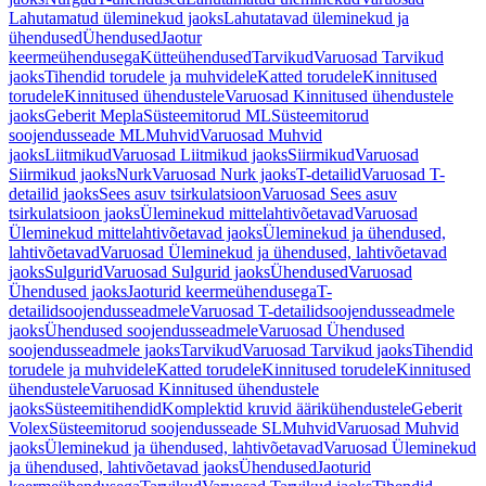
Lahutamatud üleminekud jaoks
Lahutatavad üleminekud ja
ühendused
Ühendused
Jaotur
keermeühendusega
Kütteühendused
Tarvikud
Varuosad Tarvikud
jaoks
Tihendid torudele ja muhvidele
Katted torudele
Kinnitused
torudele
Kinnitused ühendustele
Varuosad Kinnitused ühendustele
jaoks
Geberit Mepla
Süsteemitorud ML
Süsteemitorud
soojendusseade ML
Muhvid
Varuosad Muhvid
jaoks
Liitmikud
Varuosad Liitmikud jaoks
Siirmikud
Varuosad
Siirmikud jaoks
Nurk
Varuosad Nurk jaoks
T-detailid
Varuosad T-
detailid jaoks
Sees asuv tsirkulatsioon
Varuosad Sees asuv
tsirkulatsioon jaoks
Üleminekud mittelahtivõetavad
Varuosad
Üleminekud mittelahtivõetavad jaoks
Üleminekud ja ühendused,
lahtivõetavad
Varuosad Üleminekud ja ühendused, lahtivõetavad
jaoks
Sulgurid
Varuosad Sulgurid jaoks
Ühendused
Varuosad
Ühendused jaoks
Jaoturid keermeühendusega
T-
detailidsoojendusseadmele
Varuosad T-detailidsoojendusseadmele
jaoks
Ühendused soojendusseadmele
Varuosad Ühendused
soojendusseadmele jaoks
Tarvikud
Varuosad Tarvikud jaoks
Tihendid
torudele ja muhvidele
Katted torudele
Kinnitused torudele
Kinnitused
ühendustele
Varuosad Kinnitused ühendustele
jaoks
Süsteemitihendid
Komplektid kruvid äärikühendustele
Geberit
Volex
Süsteemitorud soojendusseade SL
Muhvid
Varuosad Muhvid
jaoks
Üleminekud ja ühendused, lahtivõetavad
Varuosad Üleminekud
ja ühendused, lahtivõetavad jaoks
Ühendused
Jaoturid