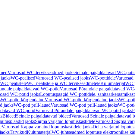
dmed
Varuosad WC-tervikseadmed jaoks
Seinale paigaldatavad WC-poti
 jaoks
WC-pealised
Varuosad WC-pealised jaoks
WC-pottidele
Varuosad 
WC-pealistele
WC-pealistele ja WC-tervikseadmetele
Kulumaterjal
WC-po
andale paigaldatavad WC-potid
Varuosad Põrandale paigaldatavad WC-
osad WC-potid jaoks
Loputuspaagid WC-pottidele, sanitaarkeraamikast
s
WC-potid kõrgendatud
Varuosad WC-potid kõrgendatud jaoks
WC-poti
ad jaoks
WC-poti prill-lauad
Varuosad WC-poti prill-lauad jaoks
WC-potid
ldatavad WC-potid
Varuosad Põrandale paigaldatavad WC-potid jaoks
P
ks
Bideed
Seinale paigaldatavad bideed
Varuosad Seinale paigaldatavad b
utusplaadid jaoks
Sigma varjatud loputuskastidele
Varuosad Sigma varja
e
Varuosad Kappa varjatud loputuskastidele jaoks
Delta varjatud loputus
jaoks
Tarvikud
Kulumaterjal
WC-juhtseadmed loputuse elektroonilise kä