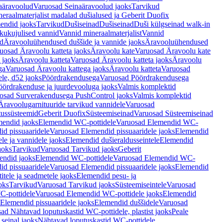
aäravoolud
Varuosad Seinaäravoolud jaoks
Tarvikud
eraalmaterjalist madalad dušialused ja Geberit Duofix
endid jaoks
Tarvikud
Dušiseinad
Dušiseinad
Duši külgseinad walk-in
ikukujulised vannid
Vannid mineraalmaterjalist
Vannid
ud
Äravooluühendused duššide ja vannide jaoks
Äravooluühendused
uosad Äravoolu katteta jaoks
Äravoolu kate
Varuosad Äravoolu kate
 jaoks
Äravoolu katteta
Varuosad Äravoolu katteta jaoks
Äravoolu
ga
Varuosad Äravoolu kattega jaoks
Äravoolu katteta
Varuosad
le, d52 jaoks
Pöördrakendusega
Varuosad Pöördrakendusega
ördrakenduse ja juurdevooluga jaoks
Valmis komplektid
osad Surverakendusega PushControl jaoks
Valmis komplektid
Äravoolugarnituuride tarvikud vannidele
Varuosad
utussüsteemid
Geberit Duofix
Süsteemiseinad
Varuosad Süsteemiseinad
mendid jaoks
Elemendid WC-pottidele
Varuosad Elemendid WC-
id pissuaaridele
Varuosad Elemendid pissuaaridele jaoks
Elemendid
le ja vannidele jaoks
Elemendid dušieraldusseintele
Elemendid
aoks
Tarvikud
Varuosad Tarvikud jaoks
Geberit
endid jaoks
Elemendid WC-pottidele
Varuosad Elemendid WC-
id pissuaaridele
Varuosad Elemendid pissuaaridele jaoks
Elemendid
tele ja seadmetele jaoks
Elemendid pesu- ja
oks
Tarvikud
Varuosad Tarvikud jaoks
Süsteemiseintele
Varuosad
-pottidele
Varuosad Elemendid WC-pottidele jaoks
Elemendid
Elemendid pissuaaridele jaoks
Elemendid duššidele
Varuosad
ad Nähtavad loputuskastid WC-pottidele, plastist jaoks
Peale
seinal jaoks
Nähtavad loputuskastid WC-pottidele,