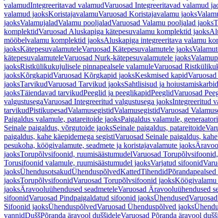
valamud
Integreeritavad valamud
Varuosad Integreeritavad valamud ja
valamud jaoks
Koristajavalamu
Varuosad Koristajavalamu jaoks
Valam
jaoks
Valamujalad
Valamu pooljalad
Varuosad Valamu pooljalad jaoks
T
komplektid
Varuosad Aluskapiga kätepesuvalamu komplektid jaoks
Al
mööbelvalamu komplektid jaoks
Aluskapiga integreeritava valamu ko
jaoks
Kätepesuvalamutele
Varuosad Kätepesuvalamutele jaoks
Valamut
kätepesuvalamutele
Varuosad Nurk-kätepesuvalamutele jaoks
Valamup
jaoks
Ristkülikukujulisele pinnapealsele valamule
Varuosad Ristkülikuk
jaoks
Kõrgkapid
Varuosad Kõrgkapid jaoks
Keskmised kapid
Varuosad
jaoks
Tarvikud
Varuosad Tarvikud jaoks
Sahtlisisud ja hoiustamiskarbi
jaoks
Täiendavad tarvikud
Peeglid ja peeglikapid
Peeglid
Varuosad Peeg
valgustusega
Varuosad Integreeritud valgustusega jaoks
Integreeritud v
tarvikud
Pistikupesad
Valamusegistid
Valamusegistid
Varuosad Valamuse
Paigaldus valamule, patareitoide jaoks
Paigaldus valamule, generaatori
Seinale paigaldus, võrgutoide jaoks
Seinale paigaldus, patareitoide
Varu
paigaldus, kahe käepidemega segisti
Varuosad Seinale paigaldus, kahe
pesukoha, köögivalamute, seadmete ja koristajavalamute jaoks
Äravoo
jaoks
Torupõlvsifoonid, ruumisäästumudel
Varuosad Torupõlvsifoonid,
Torusifoonid valamule, ruumisäästumudel jaoks
Varjatud sifoonid
Varu
jaoks
Ühendusotsakud
Ühenduspõlved
Katted
Tihendid
Põrandapealsed 
jaoks
Torupõlvsifoonid
Varuosad Torupõlvsifoonid jaoks
Köögivalamu
jaoks
Äravooluühendused seadmetele
Varuosad Äravooluühendused se
sifoonid
Varuosad Pindpaigaldatud sifoonid jaoks
Ühendused
Varuosad
Sifoonid jaoks
Ühenduspõlved
Varuosad Ühenduspõlved jaoks
Ühendu
vannid
Dušš
Põranda äravool duššidele
Varuosad Põranda äravool dušši