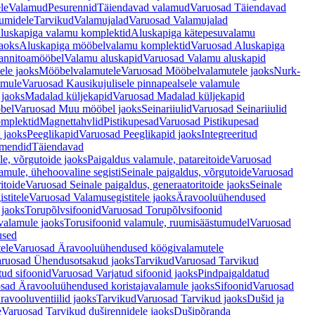
le
Valamud
Pesurennid
Täiendavad valamud
Varuosad Täiendavad
umidele
Tarvikud
Valamujalad
Varuosad Valamujalad
luskapiga valamu komplektid
Aluskapiga kätepesuvalamu
aoks
Aluskapiga mööbelvalamu komplektid
Varuosad Aluskapiga
annitoamööbel
Valamu aluskapid
Varuosad Valamu aluskapid
ele jaoks
Mööbelvalamutele
Varuosad Mööbelvalamutele jaoks
Nurk-
amule
Varuosad Kausikujulisele pinnapealsele valamule
 jaoks
Madalad küljekapid
Varuosad Madalad küljekapid
bel
Varuosad Muu mööbel jaoks
Seinariiulid
Varuosad Seinariiulid
omplektid
Magnettahvlid
Pistikupesad
Varuosad Pistikupesad
 jaoks
Peeglikapid
Varuosad Peeglikapid jaoks
Integreeritud
emendid
Täiendavad
e, võrgutoide jaoks
Paigaldus valamule, patareitoide
Varuosad
amule, ühehoovaline segisti
Seinale paigaldus, võrgutoide
Varuosad
itoide
Varuosad Seinale paigaldus, generaatoritoide jaoks
Seinale
stitele
Varuosad Valamusegistitele jaoks
Äravooluühendused
jaoks
Torupõlvsifoonid
Varuosad Torupõlvsifoonid
valamule jaoks
Torusifoonid valamule, ruumisäästumudel
Varuosad
used
ele
Varuosad Äravooluühendused köögivalamutele
ruosad Ühendusotsakud jaoks
Tarvikud
Varuosad Tarvikud
tud sifoonid
Varuosad Varjatud sifoonid jaoks
Pindpaigaldatud
sad Äravooluühendused koristajavalamule jaoks
Sifoonid
Varuosad
avooluventiilid jaoks
Tarvikud
Varuosad Tarvikud jaoks
Dušid ja
e
Varuosad Tarvikud duširennidele jaoks
Dušipõranda