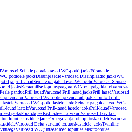
d
Varuosad Seinale paigaldatavad WC-potid jaoks
Põrandale
WC-pottidele jaoks
Disainplaadid
Varuosad Disainplaadid jaoks
WC-
tid ja prill-lauad
Seinale paigaldatavad WC-potid
Varuosad Seinale
potid jaoks
Keraamilise loputuspaagiga WC-pott paigaldatud
Varuosad
Peale pandud
Prill-lauad
Varuosad Prill-lauad jaoks
Prill-lauad
Varuosad
d pikendatud
Varuosad WC-potid pikendatud jaoks
Comfort prill-
 lastele
Varuosad WC-potid lastele jaoks
Seinale paigaldatavad WC-
rill-lauad lastele
Varuosad Prill-lauad lastele jaoks
Prill-lauad
Varuosad
ideed jaoks
Põrandapealsed bideed
Tarvikud
Varuosad Tarvikud
tud loputuskastidele jaoks
Omega varjatud loputuskastidele
Varuosad
kastidele
Varuosad Delta varjatud loputuskastidele jaoks
Twinline
ivitusega
Varuosad WC-juhtseadmed loputuse elektroonilise