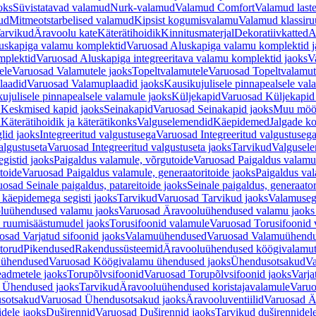
oks
Süvistatavad valamud
Nurk-valamud
Valamud Comfort
Valamud laste
ud
Mitmeotstarbelised valamud
Kipsist kogumisvalamu
Valamud klassiru
arvikud
Äravoolu kate
Käterätihoidik
Kinnitusmaterjal
Dekoratiivkatted
A
uskapiga valamu komplektid
Varuosad Aluskapiga valamu komplektid j
mplektid
Varuosad Aluskapiga integreeritava valamu komplektid jaoks
V
ele
Varuosad Valamutele jaoks
Topeltvalamutele
Varuosad Topeltvalamut
laadid
Varuosad Valamuplaadid jaoks
Kausikujulisele pinnapealsele val
ujulisele pinnapealsele valamule jaoks
Küljekapid
Varuosad Küljekapid
 Keskmised kapid jaoks
Seinakapid
Varuosad Seinakapid jaoks
Muu möö
d
Käterätihoidik ja käterätikonks
Valguselemendid
Käepidemed
Jalgade k
lid jaoks
Integreeritud valgustusega
Varuosad Integreeritud valgustusega
algustuseta
Varuosad Integreeritud valgustuseta jaoks
Tarvikud
Valgusel
gistid jaoks
Paigaldus valamule, võrgutoide
Varuosad Paigaldus valamul
toide
Varuosad Paigaldus valamule, generaatoritoide jaoks
Paigaldus val
osad Seinale paigaldus, patareitoide jaoks
Seinale paigaldus, generaator
 käepidemega segisti jaoks
Tarvikud
Varuosad Tarvikud jaoks
Valamusegi
luühendused valamu jaoks
Varuosad Äravooluühendused valamu jaoks 
 ruumisäästumudel jaoks
Torusifoonid valamule
Varuosad Torusifoonid 
osad Varjatud sifoonid jaoks
Valamuühendused
Varuosad Valamuühend
torud
Pikendused
Rakendussüsteemid
Äravooluühendused köögivalamut
 ühendused
Varuosad Köögivalamu ühendused jaoks
Ühendusotsakud
Va
admetele jaoks
Torupõlvsifoonid
Varuosad Torupõlvsifoonid jaoks
Varja
 Ühendused jaoks
Tarvikud
Äravooluühendused koristajavalamule
Varuo
sotsakud
Varuosad Ühendusotsakud jaoks
Äravooluventiilid
Varuosad Är
dele jaoks
Duširennid
Varuosad Duširennid jaoks
Tarvikud duširennidel