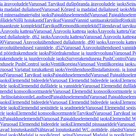
a äravooludele
Varuosad Tarvikud dušipõranda äravooludele jaoks
Sein
ja madalad dušialused
Varuosad Kõrged ja madalad dušialused jaoks
Min
d mineraalmaterjalist jaoks
Paigalduselemendid
Varuosad Paigalduselem
uššidele
Nišši hoiukastid
Tarvikud
Vannid
Vannid sanitaarakrüülist
Ristkül
einaankrute komplektid
Tarvikud
Remondikomplektid
Täiendavad tarvik
s
Äravoolu kattega
Varuosad Äravoolu kattega jaoks
Äravoolu katteta
Var
d dušialustele, d62 jaoks
Äravoolu kattega
Varuosad Äravoolu kattega
90
Varuosad Äravooluühendused dušialustele, d90 jaoks
Äravoolu katte
avooluühendused vannidele, d52
Varuosad Äravooluühendused vannide
d pöördrakendusele jaoks
Pöördrakenduse ja juurdevooluga
Varuosad Pö
akendusele ja juurdevoolule jaoks
Surverakendusega PushControl
Varu
ndusele PushControl jaoks
Ventiilkorgiga
Varuosad Ventiilkorgiga jaoks
ruosad Varjatud torukatkesti jaoks
Veeühendused
Installatsiooni- ja lop
kud
Varuosad Tarvikud jaoks
Paigalduselemendid
Varuosad Paigaldusele
jaoks
Elemendid bideedele
Varuosad Elemendid bideedele jaoks
Elemend
ele jaoks
Elemendid duššidele ja vannidele
Varuosad Elemendid duššide
mendid konsoolkoormustele
Varuosad Elemendid konsoolkoormustele j
heliisolatsioonile
Laudised
Paigalduselemendid
Varuosad Paigalduselem
jaoks
Elemendid bideedele
Varuosad Elemendid bideedele jaoks
Elemend
ele jaoks
Elemendid segistitele ja seadmetele
Varuosad Elemendid segisti
le jaoks
Elemendid konsoolkoormustele
Tarvikud
Varuosad Tarvikud ja
ix
Paigalduselemendid
Varuosad Paigalduselemendid jaoks
Elemendid WC
Varuosad Elemendid bideedele jaoks
Elemendid pissuaaridele
Varuosad 
avad loputuskastid
Nähtavad loputuskastid WC-pottidele, plastist
Varuos
inal jaoks
Madalal ja poolkõrgel, seinal
Varuosad Madalal ja poolkõrgel, 