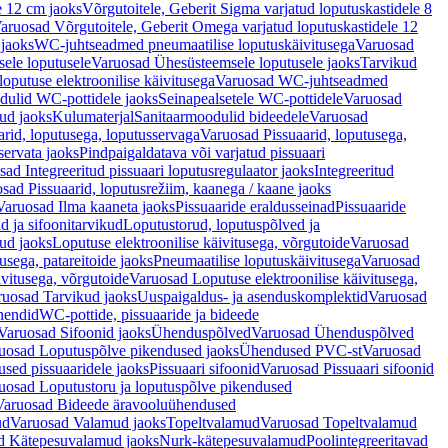
e 12 cm jaoks
Võrgutoitele, Geberit Sigma varjatud loputuskastidele 8
aruosad Võrgutoitele, Geberit Omega varjatud loputuskastidele 12
 jaoks
WC-juhtseadmed pneumaatilise loputuskäivitusega
Varuosad
ele loputusele
Varuosad Ühesüsteemsele loputusele jaoks
Tarvikud
putuse elektroonilise käivitusega
Varuosad WC-juhtseadmed
dulid WC-pottidele jaoks
Seinapealsetele WC-pottidele
Varuosad
ud jaoks
Kulumaterjal
Sanitaarmoodulid bideedele
Varuosad
arid, loputusega, loputusservaga
Varuosad Pissuaarid, loputusega,
servata jaoks
Pindpaigaldatava või varjatud pissuaari
ad Integreeritud pissuaari loputusregulaator jaoks
Integreeritud
sad Pissuaarid, loputusrežiim, kaanega / kaane jaoks
Varuosad Ilma kaaneta jaoks
Pissuaaride eraldusseinad
Pissuaaride
d ja sifoonitarvikud
Loputustorud, loputuspõlved ja
ud jaoks
Loputuse elektroonilise käivitusega, võrgutoide
Varuosad
usega, patareitoide jaoks
Pneumaatilise loputuskäivitusega
Varuosad
ivitusega, võrgutoide
Varuosad Loputuse elektroonilise käivitusega,
ruosad Tarvikud jaoks
Uuspaigaldus- ja asenduskomplektid
Varuosad
hendid
WC-pottide, pissuaaride ja bideede
Varuosad Sifoonid jaoks
Ühenduspõlved
Varuosad Ühenduspõlved
uosad Loputuspõlve pikendused jaoks
Ühendused PVC-st
Varuosad
ed pissuaaridele jaoks
Pissuaari sifoonid
Varuosad Pissuaari sifoonid
uosad Loputustoru ja loputuspõlve pikendused
Varuosad Bideede äravooluühendused
ud
Varuosad Valamud jaoks
Topeltvalamud
Varuosad Topeltvalamud
d Kätepesuvalamud jaoks
Nurk-kätepesuvalamud
Poolintegreeritavad