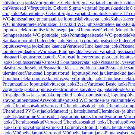
käivitusega jaoks
Võrgutoitele, Geberit Sigma varjatud loputuskastide
cm
Varuosad Võrgutoitele, Geberit Sigma varjatud loputuskastidele 8
cm jaoks
Patareitoitele, Geberit Sigma varjatud loputuskastidele 12 cm
WC-juhtseadmed pneumaatilise loputuskäivitusega jaoks
Kahesüsteems
WC-juhtseadmetele
Varuosad Tarvikud WC-juhtseadmetele jaoks
Paig
loputuse elektroonilise käivitusega jaoks
Ühendused
Geberit Monolith 
Seinapealsetele WC-pottidele jaoks
Põrandapealsetele WC-pottidele
Va
Sanitaarmoodulid bideedele jaoks
Seina- ja põrandapealsetele bideede
loputusservaga jaoks
Ilma kaaneta
Varuosad Ilma kaaneta jaoks
Pissuaa
loputusregulaatorile
Varuosad Pindpaigaldatava või varjatud pissuaari l
pissuaari loputusregulaatorile
Varuosad Integreeritud pissuaari loputusr
jaoks
Loputusservata
Varuosad Loputusservata jaoks
Pissuaarid, veeva
plastist eraldusseinad
Pissuaaride klaasist eraldusseinad
Pissuaaride san
üleminekud
Varuosad Loputustorud, loputuspõlved ja üleminekud jao
Loputuse elektroonilise käivitusega, võrgutoide jaoks
Loputuse elektro
Pneumaatilise loputuskäivitusega jaoks
Basic
Varuosad Basic jaoks
Pin
võrgutoide jaoks
Loputuse elektroonilise käivitusega, patareitoide
Varuo
Uuspaigaldus- ja asenduskomplektid jaoks
Loputustorud, loputuspõlv
äravooluühendused
Äravooluühendused WC-pottidele ja valamutele
V
jaoks
Ühendusotsakud
Varuosad Ühendusotsakud jaoks
Ühenduskompl
Ühendused PVC-st jaoks
Mansetid ja kattekübarad
Ülemineku- ja ühen
jaoks
Tigusifoonid
Varuosad Tigusifoonid jaoks
Torupõlvsifoonid
Varuo
jaoks
Ühendusotsakud
Varuosad Ühendusotsakud jaoks
Ühenduspõlve
jaoks
Torupõlvsifoonid
Varuosad Torupõlvsifoonid jaoks
Ühendusotsa
jaoks
Mööbelvalamud
Varuosad Mööbelvalamud jaoks
Pinnapealsed v