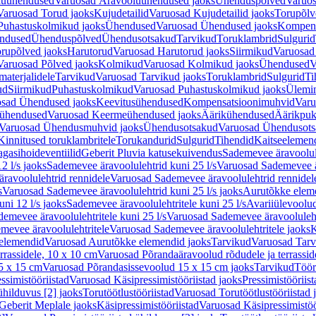
luühendused
Varuosad Äravooluühendused jaoks
Ühenduspõlved
Varuos
Varuosad Torud jaoks
Kujudetailid
Varuosad Kujudetailid jaoks
Torupõlv
Puhastuskolmikud jaoks
Ühendused
Varuosad Ühendused jaoks
Kompens
ndused
Ühenduspõlved
Ühendusotsakud
Tarvikud
Toruklambrid
Sulgurid
rupõlved jaoks
Harutorud
Varuosad Harutorud jaoks
Siirmikud
Varuosad 
Varuosad Põlved jaoks
Kolmikud
Varuosad Kolmikud jaoks
Ühendused
V
materjalidele
Tarvikud
Varuosad Tarvikud jaoks
Toruklambrid
Sulgurid
Ti
ud
Siirmikud
Puhastuskolmikud
Varuosad Puhastuskolmikud jaoks
Ülemi
sad Ühendused jaoks
Keevitusühendused
Kompensatsioonimuhvid
Varu
ühendused
Varuosad Keermeühendused jaoks
Äärikühendused
Äärikpuk
Varuosad Ühendusmuhvid jaoks
Ühendusotsakud
Varuosad Ühendusots
Kinnitused toruklambritele
Torukandurid
Sulgurid
Tihendid
Kaitseelemen
agasihoideventiilid
Geberit Pluvia katusekuivendus
Sademevee äravoolul
2 l/s jaoks
Sademevee äravoolulehtrid kuni 25 l/s
Varuosad Sademevee är
ravoolulehtrid rennidele
Varuosad Sademevee äravoolulehtrid rennidel
s
Varuosad Sademevee äravoolulehtrid kuni 25 l/s jaoks
Aurutõkke elem
ni 12 l/s jaoks
Sademevee äravoolulehtritele kuni 25 l/s
Avariiülevoolu
demevee äravoolulehtritele kuni 25 l/s
Varuosad Sademevee äravoolulehtr
mevee äravoolulehtritele
Varuosad Sademevee äravoolulehtritele jaoks
K
elemendid
Varuosad Aurutõkke elemendid jaoks
Tarvikud
Varuosad Tarv
rrassidele, 10 x 10 cm
Varuosad Põrandaäravoolud rõdudele ja terrassid
5 x 15 cm
Varuosad Põrandasissevoolud 15 x 15 cm jaoks
Tarvikud
Töör
ssimistööriistad
Varuosad Käsipressimistööriistad jaoks
Pressimistööriis
ühilduvus [2] jaoks
Torutöötlustööriistad
Varuosad Torutöötlustööriistad 
Geberit Meplale jaoks
Käsipressimistööriistad
Varuosad Käsipressimistöö