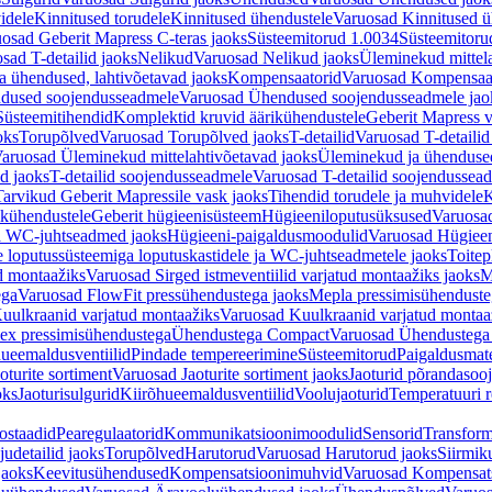
idele
Kinnitused torudele
Kinnitused ühendustele
Varuosad Kinnitused ü
osad Geberit Mapress C-teras jaoks
Süsteemitorud 1.0034
Süsteemitoru
sad T-detailid jaoks
Nelikud
Varuosad Nelikud jaoks
Üleminekud mittel
 ühendused, lahtivõetavad jaoks
Kompensaatorid
Varuosad Kompensaat
dused soojendusseadmele
Varuosad Ühendused soojendusseadmele jao
Süsteemitihendid
Komplektid kruvid äärikühendustele
Geberit Mapress 
oks
Torupõlved
Varuosad Torupõlved jaoks
T-detailid
Varuosad T-detailid
aruosad Üleminekud mittelahtivõetavad jaoks
Üleminekud ja ühendused
d jaoks
T-detailid soojendusseadmele
Varuosad T-detailid soojendussea
arvikud Geberit Mapressile vask jaoks
Tihendid torudele ja muhvidele
K
ikühendustele
Geberit hügieenisüsteem
Hügieeniloputusüksused
Varuosa
ja WC-juhtseadmed jaoks
Hügieeni-paigaldusmoodulid
Varuosad Hügieen
e loputussüsteemiga loputuskastidele ja WC-juhtseadmetele jaoks
Toitep
ud montaažiks
Varuosad Sirged istmeventiilid varjatud montaažiks jaoks
M
ega
Varuosad FlowFit pressühendustega jaoks
Mepla pressimisühendust
uulkraanid varjatud montaažiks
Varuosad Kuulkraanid varjatud montaa
ex pressimisühendustega
Ühendustega Compact
Varuosad Ühendustega
ueemaldusventiilid
Pindade tempereerimine
Süsteemitorud
Paigaldusmate
oturite sortiment
Varuosad Jaoturite sortiment jaoks
Jaoturid põrandasoo
oks
Jaoturisulgurid
Kiirõhueemaldusventiilid
Voolujaoturid
Temperatuuri 
ostaadid
Pearegulaatorid
Kommunikatsioonimoodulid
Sensorid
Transform
udetailid jaoks
Torupõlved
Harutorud
Varuosad Harutorud jaoks
Siirmik
jaoks
Keevitusühendused
Kompensatsioonimuhvid
Varuosad Kompensat