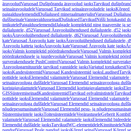
äravoolud
Varuosad Dušipõranda äravoolud jaoks
Tarvikud dušipõrand
seinaäravooludele
Varuosad Tarvikud seinaäravooludele jaoks
Kõrged 
paigalduselemendid
Dušialused mineraalmaterjalist
Varuosad Dušialuse
duššiseinale
Vannieraldusseinad
Dušiuksed
Tarvikud
Nišši hoiukastid d
imikutele
Paigalduselemendid
Jalgade komplektid ning traaversite ja s
dušialustele, d52
Varuosad Äravooluühendused dušialustele, d52 jaok
jaoks
Äravooluühendused dušialustele, d62
Varuosad Äravooluühenduse
kate
Varuosad Äravoolu kate jaoks
Äravooluühendused dušialustele, d
Äravoolu katteta jaoks
Äravoolu kate
Varuosad Äravoolu kate jaoks
Är
jaoks
Valmis komplektid pöördrakendusele
Varuosad Valmis komplekti
pöördrakendusele ja juurdevoolule
Varuosad Valmis komplektid pöördr
surverakendusele PushControl
Varuosad Valmis komplektid surverake
Äravoolugarnituuride tarvikud vannidele jaoks
Varjatud torukatkesti
Va
jaoks
Kandesüsteemid
Varuosad Kandesüsteemid jaoks
Laudised
Tarvi
pottidele jaoks
Elemendid valamutele
Varuosad Elemendid valamutele 
seinaäravooluga duššidele
Varuosad Elemendid seinaäravooluga duššid
koristajavalamutele
Varuosad Elemendid koristajavalamutele jaoks
Ele
GIS
Süsteemiseinad
Kandesüsteemid
Tarvikud eelvalmististele
Tarvikud 
pottidele jaoks
Elemendid valamutele
Varuosad Elemendid valamutele 
seinaäravooluga duššidele
Varuosad Elemendid seinaäravooluga duššid
nõudepesumasinatele
Varuosad Elemendid pesu- ja nõudepesumasinate
Süsteemiseintele jaoks
Toitesüsteemidele
Veeärastusele
Geberit Kombif
valamutele
Varuosad Elemendid valamutele jaoks
Elemendid bideedele
Elemendid duššidele jaoks
Tarvikud
WC-elementidele
Kinnitustele
Näht
pandud
Varuosad Peale pandud jaoks
Kõrgel seinal
Varuosad Kõrgel se