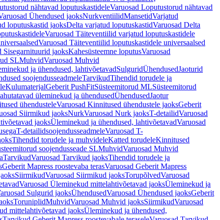
tustorud nähtavad loputuskastidele
Varuosad Loputustorud nähtavad
Varuosad Ühendused jaoks
Nurkventiilid
Mansetid
Varjatud
d loputuskastid jaoks
Delta varjatud loputuskastid
Varuosad Delta
oputuskastidele
Varuosad Täiteventiilid varjatud loputuskastidele
universaalsed
Varuosad Täiteventiilid loputuskastidele universaalsed
 Sisegarnituurid jaoks
Kahesüsteemne loputus
Varuosad
rud SL
Muhvid
Varuosad Muhvid
eminekud ja ühendused, lahtivõetavad
Sulgurid
Ühendused
Jaoturid
dused soojendusseadmele
Tarvikud
Tihendid torudele ja
le
Kulumaterjal
Geberit PushFit
Süsteemitorud ML
Süsteemitorud
ahutatavad üleminekud ja ühendused
Ühendused
Jaotur
itused ühendustele
Varuosad Kinnitused ühendustele jaoks
Geberit
uosad Siirmikud jaoks
Nurk
Varuosad Nurk jaoks
T-detailid
Varuosad
tivõetavad jaoks
Üleminekud ja ühendused, lahtivõetavad
Varuosad
usega
T-detailidsoojendusseadmele
Varuosad T-
aoks
Tihendid torudele ja muhvidele
Katted torudele
Kinnitused
steemitorud soojendusseade SL
Muhvid
Varuosad Muhvid
a
Tarvikud
Varuosad Tarvikud jaoks
Tihendid torudele ja
s
Geberit Mapress roostevaba teras
Varuosad Geberit Mapress
jaoks
Siirmikud
Varuosad Siirmikud jaoks
Torupõlved
Varuosad
etavad
Varuosad Üleminekud mittelahtivõetavad jaoks
Üleminekud ja
aruosad Sulgurid jaoks
Ühendused
Varuosad Ühendused jaoks
Geberit
aoks
Toruniplid
Muhvid
Varuosad Muhvid jaoks
Siirmikud
Varuosad
d mittelahtivõetavad jaoks
Üleminekud ja ühendused,
s
Tarvikud Geberit Mapress roostevabale terasele
Varuosad Tarvikud