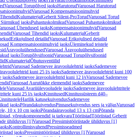
ad Ühenduspõlved jaoks
Tarvikud
Toruklambrid
Kinnitused
ed
Varuosad Torupõlved jaoks
Harutorud
Varuosad Harutorud
atsioonimuhvid
Varuosad Kompensatsioonimuhvid
Tihendid
Kulumaterjal
Geberit Silent-Pro
Torud
Varuosad Torud
Siirmikud jaoks
Puhastuskolmikud
Varuosad Puhastuskolmikud
aruosad Ühendused jaoks
Kompensatsioonimuhvid
Varuosad
hendid
Varuosad Tihendid jaoks
Kulumaterjal
Geberit
nekud
Erikujulised detailid
Varuosad Erikujulised detailid
osad Kompensatsioonimuhvid jaoks
Üleminekud teistele
sid
Äravooluühendused
Varuosad Äravooluühendused
akud jaoks
Torupõlvsifoonid
Varuosad Torupõlvsifoonid
did
Kulumaterjal
Õhutusventiilid
ehtrid
Varuosad Sademevee äravoolulehtrid jaoks
Sademevee
avoolulehtrid kuni 25 l/s jaoks
Sademevee äravoolulehtrid kuni 100
e jaoks
Sademevee äravoolulehtrid kuni 12 l/s
Varuosad Sademevee
endid
Varuosad Aurutõkke elemendid jaoks
Sademevee
dele
Varuosad Avariiülevooludele jaoks
Sademevee äravoolulehtritele
itele kuni 25 l/s jaoks
Kinnitused
Kinnitussüsteem d40–
innitustele
Harilik katusekuivendus
Sademevee
ikud jaoks
Põrandakuivendus
Pinnasekuivendus sees ja väljas
Varuosad
ele, 10 x 10 cm jaoks
Põrandaäravoolud 13 x 13 cm
Põranda
iistad, võrgukomponendid ja tarkvara
Tööriistad
Tööriistad Geberit
tade ühilduvus [1]
Varuosad Pressimistööriistade ühilduvus [1]
jaoks
Kontrollimisvahend
Pressimisseadmed
riistad jaoks
Pressimistööriistad ühilduvus [1]
Varuosad