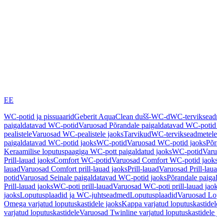
EE
WC-potid ja pissuaarid
Geberit AquaClean dušš-WC-d
WC-terviksea
paigaldatavad WC-potid
Varuosad Põrandale paigaldatavad WC-potid
pealistele
Varuosad WC-pealistele jaoks
Tarvikud
WC-tervikseadmetele
paigaldatavad WC-potid jaoks
WC-potid
Varuosad WC-potid jaoks
Põr
Keraamilise loputuspaagiga WC-pott paigaldatud jaoks
WC-potid
Varu
Prill-lauad jaoks
Comfort WC-potid
Varuosad Comfort WC-potid jaok
lauad
Varuosad Comfort prill-lauad jaoks
Prill-lauad
Varuosad Prill-lau
potid
Varuosad Seinale paigaldatavad WC-potid jaoks
Põrandale paiga
Prill-lauad jaoks
WC-poti prill-lauad
Varuosad WC-poti prill-lauad jao
jaoks
Loputusplaadid ja WC-juhtseadmed
Loputusplaadid
Varuosad Lop
Omega varjatud loputuskastidele jaoks
Kappa varjatud loputuskastidel
varjatud loputuskastidele
Varuosad Twinline varjatud loputuskastidele 