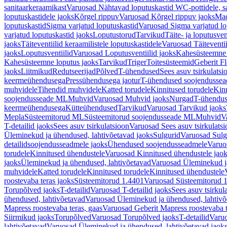
sanitaarkeraamikast
Varuosad Nähtavad loputuskastid WC-pottidele, sa
loputuskastidele jaoks
Kõrgel rippuv
Varuosad Kõrgel rippuv jaoks
Mad
loputuskastid
Sigma varjatud loputuskastid
Varuosad Sigma varjatud lo
varjatud loputuskastid jaoks
Loputustorud
Tarvikud
Täite- ja loputusven
jaoks
Täiteventiilid keraamilistele loputuskastidele
Varuosad Täiteventii
jaoks
Loputusventiilid
Varuosad Loputusventiilid jaoks
Kahesüsteemne 
Kahesüsteemne loputus jaoks
Tarvikud
Triger
Toitesüsteemid
Geberit F
jaoks
Liitmikud
Redutseerijad
Põlved
T-ühendused
Sees asuv tsirkulatsi
keermeühendusega
Pressühendusega jaotur
T-ühendused soojendusse
muhvidele
Tihendid muhvidele
Katted torudele
Kinnitused torudele
Kinn
soojendusseade ML
Muhvid
Varuosad Muhvid jaoks
Nurgad
T-ühendu
keermeühendusega
Kütteühendused
Tarvikud
Varuosad Tarvikud jaoks
Mepla
Süsteemitorud ML
Süsteemitorud soojendusseade ML
Muhvid
V
T-detailid jaoks
Sees asuv tsirkulatsioon
Varuosad Sees asuv tsirkulatsi
Üleminekud ja ühendused, lahtivõetavad jaoks
Sulgurid
Varuosad Sulg
detailidsoojendusseadmele jaoks
Ühendused soojendusseadmele
Varuo
torudele
Kinnitused ühendustele
Varuosad Kinnitused ühendustele jao
jaoks
Üleminekud ja ühendused, lahtivõetavad
Varuosad Üleminekud ja
muhvidele
Katted torudele
Kinnitused torudele
Kinnitused ühendustele
roostevaba teras jaoks
Süsteemitorud 1.4401
Varuosad Süsteemitorud 1
Torupõlved jaoks
T-detailid
Varuosad T-detailid jaoks
Sees asuv tsirkul
ühendused, lahtivõetavad
Varuosad Üleminekud ja ühendused, lahtivõ
Mapress roostevaba teras, gaas
Varuosad Geberit Mapress roostevaba t
Siirmikud jaoks
Torupõlved
Varuosad Torupõlved jaoks
T-detailid
Varuo
lahtivõetavad
Varuosad Üleminekud ja ühendused, lahtivõetavad jaok