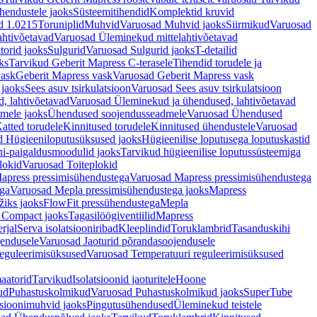
hendustele jaoks
Süsteemitihendid
Komplektid kruvid
d 1.0215
Toruniplid
Muhvid
Varuosad Muhvid jaoks
Siirmikud
Varuosad
ahtivõetavad
Varuosad Üleminekud mittelahtivõetavad
orid jaoks
Sulgurid
Varuosad Sulgurid jaoks
T-detailid
ks
Tarvikud Geberit Mapress C-terasele
Tihendid torudele ja
vask
Geberit Mapress vask
Varuosad Geberit Mapress vask
 jaoks
Sees asuv tsirkulatsioon
Varuosad Sees asuv tsirkulatsioon
, lahtivõetavad
Varuosad Üleminekud ja ühendused, lahtivõetavad
dmele jaoks
Ühendused soojendusseadmele
Varuosad Ühendused
atted torudele
Kinnitused torudele
Kinnitused ühendustele
Varuosad
d Hügieeniloputusüksused jaoks
Hügieenilise loputusega loputuskastid
i-paigaldusmoodulid jaoks
Tarvikud hügieenilise loputussüsteemiga
lokid
Varuosad Toiteplokid
apress pressimisühendustega
Varuosad Mapress pressimisühendustega
ega
Varuosad Mepla pressimisühendustega jaoks
Mapress
žiks jaoks
FlowFit pressühendustega
Mepla
 Compact jaoks
Tagasilöögiventiilid
Mapress
rjal
Serva isolatsiooniribad
Kleeplindid
Toruklambrid
Tasanduskihi
jendusele
Varuosad Jaoturid põrandasoojendusele
reguleerimisüksused
Varuosad Temperatuuri reguleerimisüksused
aatorid
Tarvikud
Isolatsioonid jaoturitele
Hoone
ud
Puhastuskolmikud
Varuosad Puhastuskolmikud jaoks
SuperTube
sioonimuhvid jaoks
Pingutusühendused
Üleminekud teistele