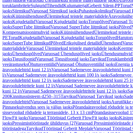
materjalidele
Varuosad Üleminekud teistele materjalidele jaoks
Äravoo
toruklambritele
Sulgurid
Tihendid
Kulumaterjal
Geberit Silent-PP
Torud
jaoks
Siirmikud
Varuosad Siirmikud jaoks
Puhastuskolmikud
Varuosad 
jaoks
Küünisühendused
Üleminekud teistele materjalidele
Äravooluühe
jaoks
Kujudetailid
Varuosad Kujudetailid jaoks
Torupõlved
Varuosad To
jaoks
SuperTube liitmikud
Varuosad SuperTube liitmikud jaoks
Põlved
Kompensatsioonimuhvid jaoks
Küünisühendused
Üleminekud teistele 
PE
Torud
Kujudetailid
Varuosad Kujudetailid jaoks
Torupõlved
Harutor
jaoks
SuperTube liitmikud
Põlved
Erikujulised detailid
Ühendused
Varuo
materjalidele
Varuosad Üleminekud teistele materjalidele jaoks
Keerme
jaoks
Ühenduspõlved
Varuosad Ühenduspõlved jaoks
Ühendusmuhvid
jaoks
Tigusifoonid
Varuosad Tigusifoonid jaoks
Tarvikud
Toruklambrid
veeärastuseks
Õhutusventiilid
Varuosad Õhutusventiilid jaoks
Energia t
äravoolulehtrid kuni 12 l/s
Varuosad Sademevee äravoolulehtrid kuni 1
l/s
Varuosad Sademevee äravoolulehtrid kuni 100 l/s jaoks
Sademevee ä
äravoolulehtrid kuni 12 l/s jaoks
Sademevee äravoolulehtrid kuni 25 l/
äravoolulehtritele kuni 12 l/s
Varuosad Sademevee äravoolulehtritele ku
kuni 12 l/s
Varuosad Sademevee äravoolulehtritele kuni 12 l/s jaoks
Sa
200
Kinnitussüsteem d250–315
Tarvikud
Varuosad Tarvikud jaoks
Sade
äravoolulehtrid
Varuosad Sademevee äravoolulehtrid jaoks
Aurutõkke 
Pinnasekuivendus sees ja väljas jaoks
Põrandaäravoolud rõdudele ja te
sissevoolud rõdudele ja terrassidele, 13 x 13 cm
Põrandasissevoolud 1
FlowFit jaoks
Varuosad Tööriistad Geberit FlowFit jaoks jaoks
Käsipre
jaoks
Pressimistööriistade ühilduvus [2]
Varuosad Pressimistööriistade 
tööriistadega
Tarvikud
Tööriistad Geberit Meplale
Varuosad Tööriistad 