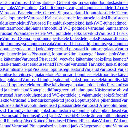
le 12 cm
Varuosad Võrgutoitele, Geberit Sigma varjatud loputuskastidel
 cm jaoks
Võrgutoitele, Geberit Omega varjatud loputuskastidele 12 cm
V
Varuosad Patareitoitele, Geberit Sigma varjatud loputuskastidele 12 cm
ele loputusele
Varuosad Kahesüsteemsele loputusele jaoks
Ühesüsteems
alduskomplektid
Varuosad Paigalduskomplektid jaoks
WC-juhtseadmed lo
sanitaarmoodulid
Sanitaarmoodulid WC-pottidele
Varuosad Sanitaarmoo
ruosad Põrandapealsetele WC-pottidele jaoks
Tarvikud
Varuosad Tarvik
le
Varuosad Seina- ja põrandapealsetele bideedele jaoks
Pissuaarid
Pissua
rid, loputusega, loputusservata
Varuosad Pissuaarid, loputusega, loputus
oputusregulaatorile jaoks
Integreeritud pissuaari loputusregulaator
Varuos
egulaatorile jaoks
Pissuaarid, loputusrežiim, kaanega / kaane jaoks
Varuo
ba käitamine
Varuosad Pissuaarid, veevaba käitamine jaoks
Ilma kaaneta
itaarkeraamikast eraldusseinad
Tarvikud
Varuosad Tarvikud jaoks
Sifooni
ks
Kinnitusmaterjal
Pissuaari loputusregulaatorid
Varjatud
Varuosad Varjat
onilise käivitusega, patareitoide
Varuosad Loputuse elektroonilise käivit
dpaigaldatud
Varuosad Pindpaigaldatud jaoks
Loputuse elektroonilise kä
sad Loputuse elektroonilise käivitusega, patareitoide jaoks
Tarvikud
Va
ed ja üleminekud
Katteplaadid
Integreeritud juhtnupud
Käsitsemise abiva
aruosad Äravooluühendused WC-pottidele ja valamutele jaoks
Sifoonid
ektid
Varuosad Ühenduskomplektid jaoks
Loputuspõlve pikendused
Var
dusdetailid
Äravooluühendused pissuaaridele
Varuosad Äravooluühendus
sad Torupõlvsifoonid jaoks
Loputustoru ja loputuspõlve pikendused
Var
d
Varuosad Ühenduspõlved jaoks
Mansetid
Bideede äravooluühendused
kud
Ühenduspõlved
Katted
Ühendused
Tihendid
Pesuplats
Valamud
Valam
alamud
Varuosad Pinnapealsed valamud jaoks
Kätepesuvalamud
Varuosa