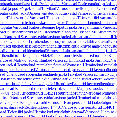
nitaarkeraamikast jaoks
Peale pandud
Varuosad Peale pandud jaoks
Lopu
alal ja poolkõrgel, seinal
Tarvikud
Varuosad Tarvikud jaoks
Ühendused
putuskastid jaoks
Omega varjatud loputuskastid
Varuosad Omega varjatu
tiilid
Täiteventiilid
Varuosad Täiteventiilid jaoks
Täiteventiilid varjatud l
lid keraamilistele loputuskastidele jaoks
Täiteventiilid loputuskastidele 
loputus
Varuosad Kahesüsteemne loputus jaoks
Sisegarnituurid
Varuosad
lowFit
Süsteemitorud ML
Süsteemitorud soojendusseade ML
Süsteemito
oon
Varuosad Sees asuv tsirkulatsioon jaoks
Lahutamatud üleminekud
Ül
admele
Üleminekud ja ühendused soojendusseadmele, lahtivõetavad
Ühen
itused ühendustele
Süsteemitihendid
Komplektid kruvid äärikühenduste
sed
Lahutamatud üleminekud
Varuosad Lahutamatud üleminekud jaoks
L
Tihendid torudele ja muhvidele
Katted torudele
Kinnitused torudele
Kinn
aruosad Muhvid jaoks
Liitmikud
Varuosad Liitmikud jaoks
Siirmikud
Var
oon jaoks
Üleminekud mittelahtivõetavad
Varuosad Üleminekud mittelah
urid jaoks
Ühendused
Varuosad Ühendused jaoks
Jaoturid keermeühend
sad Ühendused soojendusseadmele jaoks
Tarvikud
Varuosad Tarvikud j
ks
Süsteemitihendid
Komplektid kruvid äärikühendustele
Geberit Volex
Sü
 ühendused, lahtivõetavad jaoks
Ühendused
Jaoturid keermeühenduseg
Varuosad Kinnitused ühendustele jaoks
Geberit Mapress roostevaba tera
.4401 jaoks
Süsteemitorud 1.4521
Toruniplid
Muhvid
Varuosad Muhvid 
atsioon
Varuosad Sees asuv tsirkulatsioon jaoks
Üleminekud mittelahtivõ
etavad jaoks
Kompensaatorid
Varuosad Kompensaatorid jaoks
Sulgurid
V
eras, gaas jaoks
Süsteemitorud 1.4401
Varuosad Süsteemitorud 1.4401 j
sad T-detailid jaoks
Üleminekud mittelahtivõetavad
Varuosad Ülemineku
s
Sulgurid
Varuosad Sulgurid jaoks
Ühendused
Varuosad Ühendused jaok