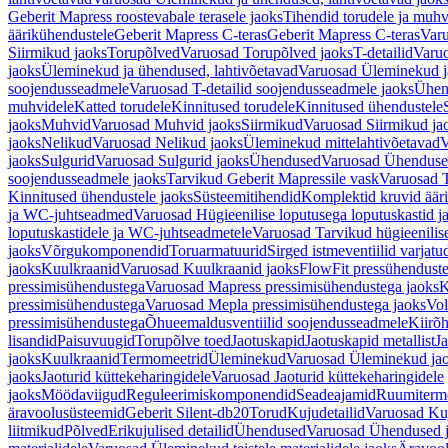
Geberit Mapress roostevabale terasele jaoks
Tihendid torudele ja muhv
äärikühendustele
Geberit Mapress C-teras
Geberit Mapress C-teras
Varu
Siirmikud jaoks
Torupõlved
Varuosad Torupõlved jaoks
T-detailid
Varuo
jaoks
Üleminekud ja ühendused, lahtivõetavad
Varuosad Üleminekud ja
soojendusseadmele
Varuosad T-detailid soojendusseadmele jaoks
Ühen
muhvidele
Katted torudele
Kinnitused torudele
Kinnitused ühendustele
jaoks
Muhvid
Varuosad Muhvid jaoks
Siirmikud
Varuosad Siirmikud ja
jaoks
Nelikud
Varuosad Nelikud jaoks
Üleminekud mittelahtivõetavad
V
jaoks
Sulgurid
Varuosad Sulgurid jaoks
Ühendused
Varuosad Ühenduse
soojendusseadmele jaoks
Tarvikud Geberit Mapressile vask
Varuosad T
Kinnitused ühendustele jaoks
Süsteemitihendid
Komplektid kruvid äär
ja WC-juhtseadmed
Varuosad Hügieenilise loputusega loputuskastid 
loputuskastidele ja WC-juhtseadmetele
Varuosad Tarvikud hügieenilis
jaoks
Võrgukomponendid
Toruarmatuurid
Sirged istmeventiilid varjat
jaoks
Kuulkraanid
Varuosad Kuulkraanid jaoks
FlowFit pressühendust
pressimisühendustega
Varuosad Mapress pressimisühendustega jaoks
K
pressimisühendustega
Varuosad Mepla pressimisühendustega jaoks
Vol
pressimisühendustega
Õhueemaldusventiilid soojendusseadmele
Kiirõh
lisandid
Paisuvuugid
Torupõlve toed
Jaotuskapid
Jaotuskapid metallist
Ja
jaoks
Kuulkraanid
Termomeetrid
Üleminekud
Varuosad Üleminekud ja
jaoks
Jaoturid küttekeharingidele
Varuosad Jaoturid küttekeharingidele
jaoks
Möödaviigud
Reguleerimiskomponendid
Seadeajamid
Ruumiterm
äravoolusüsteemid
Geberit Silent-db20
Torud
Kujudetailid
Varuosad Kuj
liitmikud
Põlved
Erikujulised detailid
Ühendused
Varuosad Ühendused 