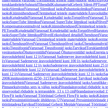
materjalidele
Varuosad Üleminekud teistele materjalidele jaoks
Äravoo
toruklambritele
Sulgurid
Tihendid
Kulumaterjal
Geberit Silent-PP
Torud
jaoks
Siirmikud
Varuosad Siirmikud jaoks
Puhastuskolmikud
Varuosad 
jaoks
Küünisühendused
Üleminekud teistele materjalidele
Äravooluühe
jaoks
Kujudetailid
Varuosad Kujudetailid jaoks
Torupõlved
Varuosad To
jaoks
SuperTube liitmikud
Varuosad SuperTube liitmikud jaoks
Põlved
Kompensatsioonimuhvid jaoks
Küünisühendused
Üleminekud teistele 
PE
Torud
Kujudetailid
Varuosad Kujudetailid jaoks
Torupõlved
Harutor
jaoks
SuperTube liitmikud
Põlved
Erikujulised detailid
Ühendused
Varuo
materjalidele
Varuosad Üleminekud teistele materjalidele jaoks
Keerme
jaoks
Ühenduspõlved
Varuosad Ühenduspõlved jaoks
Ühendusmuhvid
jaoks
Tigusifoonid
Varuosad Tigusifoonid jaoks
Tarvikud
Toruklambrid
veeärastuseks
Õhutusventiilid
Varuosad Õhutusventiilid jaoks
Energia t
äravoolulehtrid kuni 12 l/s
Varuosad Sademevee äravoolulehtrid kuni 1
l/s
Varuosad Sademevee äravoolulehtrid kuni 100 l/s jaoks
Sademevee ä
äravoolulehtrid kuni 12 l/s jaoks
Sademevee äravoolulehtrid kuni 25 l/
äravoolulehtritele kuni 12 l/s
Varuosad Sademevee äravoolulehtritele ku
kuni 12 l/s
Varuosad Sademevee äravoolulehtritele kuni 12 l/s jaoks
Sa
200
Kinnitussüsteem d250–315
Tarvikud
Varuosad Tarvikud jaoks
Sade
äravoolulehtrid
Varuosad Sademevee äravoolulehtrid jaoks
Aurutõkke 
Pinnasekuivendus sees ja väljas jaoks
Põrandaäravoolud rõdudele ja te
sissevoolud rõdudele ja terrassidele, 13 x 13 cm
Põrandasissevoolud 1
FlowFit jaoks
Varuosad Tööriistad Geberit FlowFit jaoks jaoks
Käsipre
jaoks
Pressimistööriistade ühilduvus [2]
Varuosad Pressimistööriistade 
tööriistadega
Tarvikud
Tööriistad Geberit Meplale
Varuosad Tööriistad 