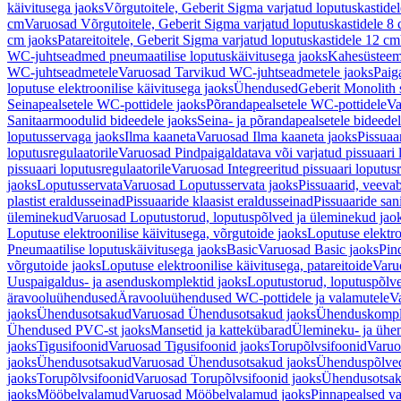
käivitusega jaoks
Võrgutoitele, Geberit Sigma varjatud loputuskastide
cm
Varuosad Võrgutoitele, Geberit Sigma varjatud loputuskastidele 8
cm jaoks
Patareitoitele, Geberit Sigma varjatud loputuskastidele 12 cm
WC-juhtseadmed pneumaatilise loputuskäivitusega jaoks
Kahesüsteems
WC-juhtseadmetele
Varuosad Tarvikud WC-juhtseadmetele jaoks
Paig
loputuse elektroonilise käivitusega jaoks
Ühendused
Geberit Monolith 
Seinapealsetele WC-pottidele jaoks
Põrandapealsetele WC-pottidele
Va
Sanitaarmoodulid bideedele jaoks
Seina- ja põrandapealsetele bideede
loputusservaga jaoks
Ilma kaaneta
Varuosad Ilma kaaneta jaoks
Pissuaa
loputusregulaatorile
Varuosad Pindpaigaldatava või varjatud pissuaari l
pissuaari loputusregulaatorile
Varuosad Integreeritud pissuaari loputusr
jaoks
Loputusservata
Varuosad Loputusservata jaoks
Pissuaarid, veeva
plastist eraldusseinad
Pissuaaride klaasist eraldusseinad
Pissuaaride san
üleminekud
Varuosad Loputustorud, loputuspõlved ja üleminekud jao
Loputuse elektroonilise käivitusega, võrgutoide jaoks
Loputuse elektro
Pneumaatilise loputuskäivitusega jaoks
Basic
Varuosad Basic jaoks
Pin
võrgutoide jaoks
Loputuse elektroonilise käivitusega, patareitoide
Varuo
Uuspaigaldus- ja asenduskomplektid jaoks
Loputustorud, loputuspõlv
äravooluühendused
Äravooluühendused WC-pottidele ja valamutele
V
jaoks
Ühendusotsakud
Varuosad Ühendusotsakud jaoks
Ühenduskompl
Ühendused PVC-st jaoks
Mansetid ja kattekübarad
Ülemineku- ja ühen
jaoks
Tigusifoonid
Varuosad Tigusifoonid jaoks
Torupõlvsifoonid
Varuo
jaoks
Ühendusotsakud
Varuosad Ühendusotsakud jaoks
Ühenduspõlve
jaoks
Torupõlvsifoonid
Varuosad Torupõlvsifoonid jaoks
Ühendusotsa
jaoks
Mööbelvalamud
Varuosad Mööbelvalamud jaoks
Pinnapealsed v