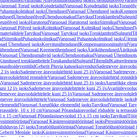
luühendused
Varuosad Äravooluühendused jaoks
Ühenduspõlved
Varuos
Varuosad Torud jaoks
Kujudetailid
Varuosad Kujudetailid jaoks
Torupõlv
Puhastuskolmikud jaoks
Ühendused
Varuosad Ühendused jaoks
Kompens
ndused
Ühenduspõlved
Ühendusotsakud
Tarvikud
Toruklambrid
Sulgurid
rupõlved jaoks
Harutorud
Varuosad Harutorud jaoks
Siirmikud
Varuosad 
Varuosad Põlved jaoks
Kolmikud
Varuosad Kolmikud jaoks
Ühendused
V
materjalidele
Tarvikud
Varuosad Tarvikud jaoks
Toruklambrid
Sulgurid
Ti
ud
Siirmikud
Puhastuskolmikud
Varuosad Puhastuskolmikud jaoks
Ülemi
sad Ühendused jaoks
Keevitusühendused
Kompensatsioonimuhvid
Varu
ühendused
Varuosad Keermeühendused jaoks
Äärikühendused
Äärikpuk
Varuosad Ühendusmuhvid jaoks
Ühendusotsakud
Varuosad Ühendusots
Kinnitused toruklambritele
Torukandurid
Sulgurid
Tihendid
Kaitseelemen
agasihoideventiilid
Geberit Pluvia katusekuivendus
Sademevee äravoolul
2 l/s jaoks
Sademevee äravoolulehtrid kuni 25 l/s
Varuosad Sademevee är
ravoolulehtrid rennidele
Varuosad Sademevee äravoolulehtrid rennidel
s
Varuosad Sademevee äravoolulehtrid kuni 25 l/s jaoks
Aurutõkke elem
ni 12 l/s jaoks
Sademevee äravoolulehtritele kuni 25 l/s
Avariiülevoolu
demevee äravoolulehtritele kuni 25 l/s
Varuosad Sademevee äravoolulehtr
mevee äravoolulehtritele
Varuosad Sademevee äravoolulehtritele jaoks
K
elemendid
Varuosad Aurutõkke elemendid jaoks
Tarvikud
Varuosad Tarv
rrassidele, 10 x 10 cm
Varuosad Põrandaäravoolud rõdudele ja terrassid
5 x 15 cm
Varuosad Põrandasissevoolud 15 x 15 cm jaoks
Tarvikud
Töör
ssimistööriistad
Varuosad Käsipressimistööriistad jaoks
Pressimistööriis
ühilduvus [2] jaoks
Torutöötlustööriistad
Varuosad Torutöötlustööriistad 
Geberit Meplale jaoks
Käsipressimistööriistad
Varuosad Käsipressimistöö