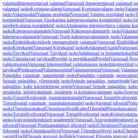
valamud
Integreeritavad valamud
Varuosad Integreeritavad valamud ja
valamud jaoks
Koristajavalamu
Varuosad Koristajavalamu jaoks
Valam
jaoks
Valamujalad
Valamu pooljalad
Varuosad Valamu pooljalad jaoks
T
komplektid
Varuosad Aluskapiga kätepesuvalamu komplektid jaoks
Al
mööbelvalamu komplektid jaoks
Aluskapiga integreeritava valamu ko
jaoks
Kätepesuvalamutele
Varuosad Kätepesuvalamutele jaoks
Valamut
kätepesuvalamutele
Varuosad Nurk-kätepesuvalamutele jaoks
Valamup
jaoks
Ristkülikukujulisele pinnapealsele valamule
Varuosad Ristkülikuk
jaoks
Kõrgkapid
Varuosad Kõrgkapid jaoks
Keskmised kapid
Varuosad
jaoks
Tarvikud
Varuosad Tarvikud jaoks
Sahtlisisud ja hoiustamiskarbi
jaoks
Täiendavad tarvikud
Peeglid ja peeglikapid
Peeglid
Varuosad Peeg
valgustusega
Varuosad Integreeritud valgustusega jaoks
Integreeritud v
tarvikud
Pistikupesad
Valamusegistid
Valamusegistid
Varuosad Valamuse
Paigaldus valamule, patareitoide jaoks
Paigaldus valamule, generaatori
Seinale paigaldus, võrgutoide jaoks
Seinale paigaldus, patareitoide
Varu
paigaldus, kahe käepidemega segisti
Varuosad Seinale paigaldus, kahe
pesukoha, köögivalamute, seadmete ja koristajavalamute jaoks
Äravoo
jaoks
Torupõlvsifoonid, ruumisäästumudel
Varuosad Torupõlvsifoonid,
Torusifoonid valamule, ruumisäästumudel jaoks
Varjatud sifoonid
Varu
jaoks
Ühendusotsakud
Ühenduspõlved
Katted
Tihendid
Põrandapealsed 
jaoks
Torupõlvsifoonid
Varuosad Torupõlvsifoonid jaoks
Köögivalamu
jaoks
Äravooluühendused seadmetele
Varuosad Äravooluühendused se
sifoonid
Varuosad Pindpaigaldatud sifoonid jaoks
Ühendused
Varuosad
Sifoonid jaoks
Ühenduspõlved
Varuosad Ühenduspõlved jaoks
Ühendu
vannid
Dušš
Põranda äravool duššidele
Varuosad Põranda äravool dušši