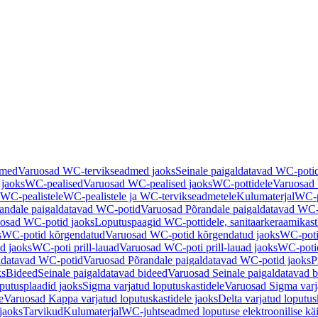
dmed
Varuosad WC-tervikseadmed jaoks
Seinale paigaldatavad WC-poti
 jaoks
WC-pealised
Varuosad WC-pealised jaoks
WC-pottidele
Varuosad 
WC-pealistele
WC-pealistele ja WC-tervikseadmetele
Kulumaterjal
WC-po
andale paigaldatavad WC-potid
Varuosad Põrandale paigaldatavad WC-
osad WC-potid jaoks
Loputuspaagid WC-pottidele, sanitaarkeraamikast
s
WC-potid kõrgendatud
Varuosad WC-potid kõrgendatud jaoks
WC-poti
ad jaoks
WC-poti prill-lauad
Varuosad WC-poti prill-lauad jaoks
WC-potid
ldatavad WC-potid
Varuosad Põrandale paigaldatavad WC-potid jaoks
P
ks
Bideed
Seinale paigaldatavad bideed
Varuosad Seinale paigaldatavad b
utusplaadid jaoks
Sigma varjatud loputuskastidele
Varuosad Sigma varja
e
Varuosad Kappa varjatud loputuskastidele jaoks
Delta varjatud loputus
jaoks
Tarvikud
Kulumaterjal
WC-juhtseadmed loputuse elektroonilise kä