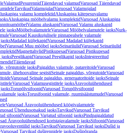
le
Valamud
Pesurennid
Täiendavad valamud
Varuosad Täiendavad
umidele
Tarvikud
Valamujalad
Varuosad Valamujalad
luskapiga valamu komplektid
Aluskapiga kätepesuvalamu
aoks
Aluskapiga mööbelvalamu komplektid
Varuosad Aluskapiga
annitoamööbel
Valamu aluskapid
Varuosad Valamu aluskapid
ele jaoks
Mööbelvalamutele
Varuosad Mööbelvalamutele jaoks
Nurk-
amule
Varuosad Kausikujulisele pinnapealsele valamule
 jaoks
Madalad küljekapid
Varuosad Madalad küljekapid
bel
Varuosad Muu mööbel jaoks
Seinariiulid
Varuosad Seinariiulid
omplektid
Magnettahvlid
Pistikupesad
Varuosad Pistikupesad
 jaoks
Peeglikapid
Varuosad Peeglikapid jaoks
Integreeritud
emendid
Täiendavad
e, võrgutoide jaoks
Paigaldus valamule, patareitoide
Varuosad
amule, ühehoovaline segisti
Seinale paigaldus, võrgutoide
Varuosad
itoide
Varuosad Seinale paigaldus, generaatoritoide jaoks
Seinale
stitele
Varuosad Valamusegistitele jaoks
Äravooluühendused
jaoks
Torupõlvsifoonid
Varuosad Torupõlvsifoonid
valamule jaoks
Torusifoonid valamule, ruumisäästumudel
Varuosad
used
ele
Varuosad Äravooluühendused köögivalamutele
ruosad Ühendusotsakud jaoks
Tarvikud
Varuosad Tarvikud
tud sifoonid
Varuosad Varjatud sifoonid jaoks
Pindpaigaldatud
sad Äravooluühendused koristajavalamule jaoks
Sifoonid
Varuosad
avooluventiilid jaoks
Tarvikud
Varuosad Tarvikud jaoks
Dušid ja
e
Varuosad Tarvikud duširennidele jaoks
Dušipõranda