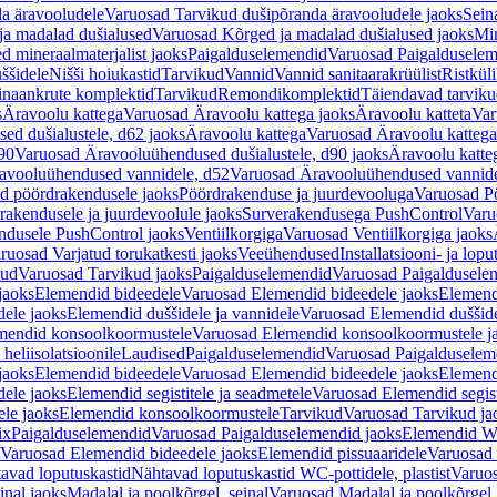
a äravooludele
Varuosad Tarvikud dušipõranda äravooludele jaoks
Sein
ja madalad dušialused
Varuosad Kõrged ja madalad dušialused jaoks
Min
d mineraalmaterjalist jaoks
Paigalduselemendid
Varuosad Paigalduselem
uššidele
Nišši hoiukastid
Tarvikud
Vannid
Vannid sanitaarakrüülist
Ristkül
einaankrute komplektid
Tarvikud
Remondikomplektid
Täiendavad tarvik
s
Äravoolu kattega
Varuosad Äravoolu kattega jaoks
Äravoolu katteta
Var
d dušialustele, d62 jaoks
Äravoolu kattega
Varuosad Äravoolu kattega
90
Varuosad Äravooluühendused dušialustele, d90 jaoks
Äravoolu katte
avooluühendused vannidele, d52
Varuosad Äravooluühendused vannide
d pöördrakendusele jaoks
Pöördrakenduse ja juurdevooluga
Varuosad Pö
akendusele ja juurdevoolule jaoks
Surverakendusega PushControl
Varu
ndusele PushControl jaoks
Ventiilkorgiga
Varuosad Ventiilkorgiga jaoks
ruosad Varjatud torukatkesti jaoks
Veeühendused
Installatsiooni- ja lop
kud
Varuosad Tarvikud jaoks
Paigalduselemendid
Varuosad Paigaldusele
jaoks
Elemendid bideedele
Varuosad Elemendid bideedele jaoks
Elemend
ele jaoks
Elemendid duššidele ja vannidele
Varuosad Elemendid duššide
mendid konsoolkoormustele
Varuosad Elemendid konsoolkoormustele j
heliisolatsioonile
Laudised
Paigalduselemendid
Varuosad Paigalduselem
jaoks
Elemendid bideedele
Varuosad Elemendid bideedele jaoks
Elemend
ele jaoks
Elemendid segistitele ja seadmetele
Varuosad Elemendid segisti
le jaoks
Elemendid konsoolkoormustele
Tarvikud
Varuosad Tarvikud ja
ix
Paigalduselemendid
Varuosad Paigalduselemendid jaoks
Elemendid WC
Varuosad Elemendid bideedele jaoks
Elemendid pissuaaridele
Varuosad 
avad loputuskastid
Nähtavad loputuskastid WC-pottidele, plastist
Varuos
inal jaoks
Madalal ja poolkõrgel, seinal
Varuosad Madalal ja poolkõrgel, 