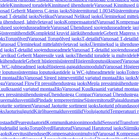
idele
Kinnitused torudele
Kinnitused ühendustele
Varuosad Kinnitused ü
osad Geberit Mapress C-teras jaoks
Süsteemitorud 1.0034
Süsteemitoru
sad T-detailid jaoks
Nelikud
Varuosad Nelikud jaoks
Üleminekud mittel
 ühendused, lahtivõetavad jaoks
Kompensaatorid
Varuosad Kompensaat
dused soojendusseadmele
Varuosad Ühendused soojendusseadmele jao
Süsteemitihendid
Komplektid kruvid äärikühendustele
Geberit Mapress 
oks
Torupõlved
Varuosad Torupõlved jaoks
T-detailid
Varuosad T-detailid
aruosad Üleminekud mittelahtivõetavad jaoks
Üleminekud ja ühendused
d jaoks
T-detailid soojendusseadmele
Varuosad T-detailid soojendussea
arvikud Geberit Mapressile vask jaoks
Tihendid torudele ja muhvidele
K
ikühendustele
Geberit hügieenisüsteem
Hügieeniloputusüksused
Varuosa
ja WC-juhtseadmed jaoks
Hügieeni-paigaldusmoodulid
Varuosad Hügieen
e loputussüsteemiga loputuskastidele ja WC-juhtseadmetele jaoks
Toitep
ud montaažiks
Varuosad Sirged istmeventiilid varjatud montaažiks jaoks
M
ega
Varuosad FlowFit pressühendustega jaoks
Mepla pressimisühendust
uulkraanid varjatud montaažiks
Varuosad Kuulkraanid varjatud montaa
ex pressimisühendustega
Ühendustega Compact
Varuosad Ühendustega
ueemaldusventiilid
Pindade tempereerimine
Süsteemitorud
Paigaldusmate
oturite sortiment
Varuosad Jaoturite sortiment jaoks
Jaoturid põrandasoo
oks
Jaoturisulgurid
Kiirõhueemaldusventiilid
Voolujaoturid
Temperatuuri 
ostaadid
Pearegulaatorid
Kommunikatsioonimoodulid
Sensorid
Transform
udetailid jaoks
Torupõlved
Harutorud
Varuosad Harutorud jaoks
Siirmik
jaoks
Keevitusühendused
Kompensatsioonimuhvid
Varuosad Kompensat