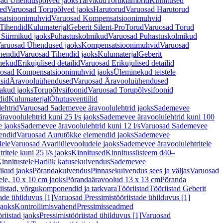
ad Ühenduspõlved jaoks
Tarvikud
Toruklambrid
Kinnitused
ed
Varuosad Torupõlved jaoks
Harutorud
Varuosad Harutorud
atsioonimuhvid
Varuosad Kompensatsioonimuhvid
Tihendid
Kulumaterjal
Geberit Silent-Pro
Torud
Varuosad Torud
Siirmikud jaoks
Puhastuskolmikud
Varuosad Puhastuskolmikud
aruosad Ühendused jaoks
Kompensatsioonimuhvid
Varuosad
hendid
Varuosad Tihendid jaoks
Kulumaterjal
Geberit
nekud
Erikujulised detailid
Varuosad Erikujulised detailid
osad Kompensatsioonimuhvid jaoks
Üleminekud teistele
sid
Äravooluühendused
Varuosad Äravooluühendused
akud jaoks
Torupõlvsifoonid
Varuosad Torupõlvsifoonid
did
Kulumaterjal
Õhutusventiilid
ehtrid
Varuosad Sademevee äravoolulehtrid jaoks
Sademevee
avoolulehtrid kuni 25 l/s jaoks
Sademevee äravoolulehtrid kuni 100
e jaoks
Sademevee äravoolulehtrid kuni 12 l/s
Varuosad Sademevee
endid
Varuosad Aurutõkke elemendid jaoks
Sademevee
dele
Varuosad Avariiülevooludele jaoks
Sademevee äravoolulehtritele
itele kuni 25 l/s jaoks
Kinnitused
Kinnitussüsteem d40–
innitustele
Harilik katusekuivendus
Sademevee
ikud jaoks
Põrandakuivendus
Pinnasekuivendus sees ja väljas
Varuosad
ele, 10 x 10 cm jaoks
Põrandaäravoolud 13 x 13 cm
Põranda
iistad, võrgukomponendid ja tarkvara
Tööriistad
Tööriistad Geberit
tade ühilduvus [1]
Varuosad Pressimistööriistade ühilduvus [1]
jaoks
Kontrollimisvahend
Pressimisseadmed
riistad jaoks
Pressimistööriistad ühilduvus [1]
Varuosad