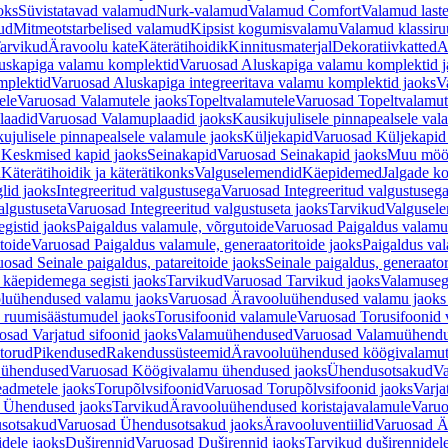
oks
Süvistatavad valamud
Nurk-valamud
Valamud Comfort
Valamud laste
ud
Mitmeotstarbelised valamud
Kipsist kogumisvalamu
Valamud klassiru
arvikud
Äravoolu kate
Käterätihoidik
Kinnitusmaterjal
Dekoratiivkatted
A
uskapiga valamu komplektid
Varuosad Aluskapiga valamu komplektid j
mplektid
Varuosad Aluskapiga integreeritava valamu komplektid jaoks
V
ele
Varuosad Valamutele jaoks
Topeltvalamutele
Varuosad Topeltvalamut
laadid
Varuosad Valamuplaadid jaoks
Kausikujulisele pinnapealsele val
ujulisele pinnapealsele valamule jaoks
Küljekapid
Varuosad Küljekapid
 Keskmised kapid jaoks
Seinakapid
Varuosad Seinakapid jaoks
Muu möö
d
Käterätihoidik ja käterätikonks
Valguselemendid
Käepidemed
Jalgade k
lid jaoks
Integreeritud valgustusega
Varuosad Integreeritud valgustusega
algustuseta
Varuosad Integreeritud valgustuseta jaoks
Tarvikud
Valgusel
gistid jaoks
Paigaldus valamule, võrgutoide
Varuosad Paigaldus valamul
toide
Varuosad Paigaldus valamule, generaatoritoide jaoks
Paigaldus val
osad Seinale paigaldus, patareitoide jaoks
Seinale paigaldus, generaator
 käepidemega segisti jaoks
Tarvikud
Varuosad Tarvikud jaoks
Valamusegi
luühendused valamu jaoks
Varuosad Äravooluühendused valamu jaoks 
 ruumisäästumudel jaoks
Torusifoonid valamule
Varuosad Torusifoonid 
osad Varjatud sifoonid jaoks
Valamuühendused
Varuosad Valamuühend
torud
Pikendused
Rakendussüsteemid
Äravooluühendused köögivalamut
 ühendused
Varuosad Köögivalamu ühendused jaoks
Ühendusotsakud
Va
admetele jaoks
Torupõlvsifoonid
Varuosad Torupõlvsifoonid jaoks
Varja
 Ühendused jaoks
Tarvikud
Äravooluühendused koristajavalamule
Varuo
sotsakud
Varuosad Ühendusotsakud jaoks
Äravooluventiilid
Varuosad Är
dele jaoks
Duširennid
Varuosad Duširennid jaoks
Tarvikud duširennidel