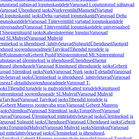
tustorud nähtavad loputuskastidele
Varuosad Loputustorud nähtavad
Varuosad Ühendused jaoks
Nurkventiilid
Mansetid
Varjatud
d loputuskastid jaoks
Delta varjatud loputuskastid
Varuosad Delta
oputuskastidele
Varuosad Täiteventiilid varjatud loputuskastidele
universaalsed
Varuosad Täiteventiilid loputuskastidele universaalsed
 Sisegarnituurid jaoks
Kahesüsteemne loputus
Varuosad
rud SL
Muhvid
Varuosad Muhvid
eminekud ja ühendused, lahtivõetavad
Sulgurid
Ühendused
Jaoturid
dused soojendusseadmele
Tarvikud
Tihendid torudele ja
le
Kulumaterjal
Geberit PushFit
Süsteemitorud ML
Süsteemitorud
ahutatavad üleminekud ja ühendused
Ühendused
Jaotur
itused ühendustele
Varuosad Kinnitused ühendustele jaoks
Geberit
uosad Siirmikud jaoks
Nurk
Varuosad Nurk jaoks
T-detailid
Varuosad
tivõetavad jaoks
Üleminekud ja ühendused, lahtivõetavad
Varuosad
usega
T-detailidsoojendusseadmele
Varuosad T-
aoks
Tihendid torudele ja muhvidele
Katted torudele
Kinnitused
steemitorud soojendusseade SL
Muhvid
Varuosad Muhvid
a
Tarvikud
Varuosad Tarvikud jaoks
Tihendid torudele ja
s
Geberit Mapress roostevaba teras
Varuosad Geberit Mapress
jaoks
Siirmikud
Varuosad Siirmikud jaoks
Torupõlved
Varuosad
etavad
Varuosad Üleminekud mittelahtivõetavad jaoks
Üleminekud ja
aruosad Sulgurid jaoks
Ühendused
Varuosad Ühendused jaoks
Geberit
aoks
Toruniplid
Muhvid
Varuosad Muhvid jaoks
Siirmikud
Varuosad
d mittelahtivõetavad jaoks
Üleminekud ja ühendused,
s
Tarvikud Geberit Mapress roostevabale terasele
Varuosad Tarvikud