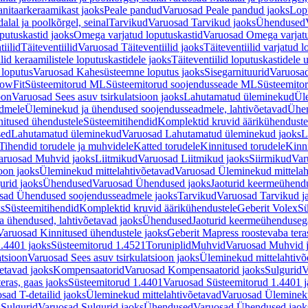
nitaarkeraamikast jaoks
Peale pandud
Varuosad Peale pandud jaoks
Lopu
alal ja poolkõrgel, seinal
Tarvikud
Varuosad Tarvikud jaoks
Ühendused
putuskastid jaoks
Omega varjatud loputuskastid
Varuosad Omega varjatu
tiilid
Täiteventiilid
Varuosad Täiteventiilid jaoks
Täiteventiilid varjatud l
lid keraamilistele loputuskastidele jaoks
Täiteventiilid loputuskastidele 
loputus
Varuosad Kahesüsteemne loputus jaoks
Sisegarnituurid
Varuosad
lowFit
Süsteemitorud ML
Süsteemitorud soojendusseade ML
Süsteemito
oon
Varuosad Sees asuv tsirkulatsioon jaoks
Lahutamatud üleminekud
Ül
admele
Üleminekud ja ühendused soojendusseadmele, lahtivõetavad
Ühen
itused ühendustele
Süsteemitihendid
Komplektid kruvid äärikühenduste
sed
Lahutamatud üleminekud
Varuosad Lahutamatud üleminekud jaoks
L
Tihendid torudele ja muhvidele
Katted torudele
Kinnitused torudele
Kinn
aruosad Muhvid jaoks
Liitmikud
Varuosad Liitmikud jaoks
Siirmikud
Var
oon jaoks
Üleminekud mittelahtivõetavad
Varuosad Üleminekud mittelah
urid jaoks
Ühendused
Varuosad Ühendused jaoks
Jaoturid keermeühend
sad Ühendused soojendusseadmele jaoks
Tarvikud
Varuosad Tarvikud j
ks
Süsteemitihendid
Komplektid kruvid äärikühendustele
Geberit Volex
Sü
 ühendused, lahtivõetavad jaoks
Ühendused
Jaoturid keermeühenduseg
Varuosad Kinnitused ühendustele jaoks
Geberit Mapress roostevaba tera
.4401 jaoks
Süsteemitorud 1.4521
Toruniplid
Muhvid
Varuosad Muhvid 
atsioon
Varuosad Sees asuv tsirkulatsioon jaoks
Üleminekud mittelahtivõ
etavad jaoks
Kompensaatorid
Varuosad Kompensaatorid jaoks
Sulgurid
V
eras, gaas jaoks
Süsteemitorud 1.4401
Varuosad Süsteemitorud 1.4401 j
sad T-detailid jaoks
Üleminekud mittelahtivõetavad
Varuosad Ülemineku
s
Sulgurid
Varuosad Sulgurid jaoks
Ühendused
Varuosad Ühendused jaok