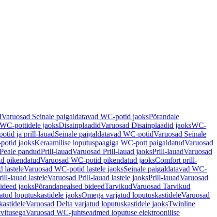
d
Varuosad Seinale paigaldatavad WC-potid jaoks
Põrandale
WC-pottidele jaoks
Disainplaadid
Varuosad Disainplaadid jaoks
WC-
tid ja prill-lauad
Seinale paigaldatavad WC-potid
Varuosad Seinale
potid jaoks
Keraamilise loputuspaagiga WC-pott paigaldatud
Varuosad
Peale pandud
Prill-lauad
Varuosad Prill-lauad jaoks
Prill-lauad
Varuosad
d pikendatud
Varuosad WC-potid pikendatud jaoks
Comfort prill-
 lastele
Varuosad WC-potid lastele jaoks
Seinale paigaldatavad WC-
rill-lauad lastele
Varuosad Prill-lauad lastele jaoks
Prill-lauad
Varuosad
ideed jaoks
Põrandapealsed bideed
Tarvikud
Varuosad Tarvikud
tud loputuskastidele jaoks
Omega varjatud loputuskastidele
Varuosad
kastidele
Varuosad Delta varjatud loputuskastidele jaoks
Twinline
ivitusega
Varuosad WC-juhtseadmed loputuse elektroonilise