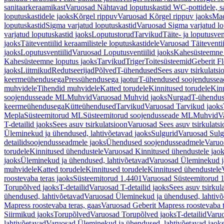
sanitaarkeraamikast
Varuosad Nähtavad loputuskastid WC-pottidele, sa
loputuskastidele jaoks
Kõrgel rippuv
Varuosad Kõrgel rippuv jaoks
Mad
loputuskastid
Sigma varjatud loputuskastid
Varuosad Sigma varjatud lo
varjatud loputuskastid jaoks
Loputustorud
Tarvikud
Täite- ja loputusven
jaoks
Täiteventiilid keraamilistele loputuskastidele
Varuosad Täiteventii
jaoks
Loputusventiilid
Varuosad Loputusventiilid jaoks
Kahesüsteemne 
Kahesüsteemne loputus jaoks
Tarvikud
Triger
Toitesüsteemid
Geberit F
jaoks
Liitmikud
Redutseerijad
Põlved
T-ühendused
Sees asuv tsirkulatsi
keermeühendusega
Pressühendusega jaotur
T-ühendused soojendusse
muhvidele
Tihendid muhvidele
Katted torudele
Kinnitused torudele
Kinn
soojendusseade ML
Muhvid
Varuosad Muhvid jaoks
Nurgad
T-ühendu
keermeühendusega
Kütteühendused
Tarvikud
Varuosad Tarvikud jaoks
Mepla
Süsteemitorud ML
Süsteemitorud soojendusseade ML
Muhvid
V
T-detailid jaoks
Sees asuv tsirkulatsioon
Varuosad Sees asuv tsirkulatsi
Üleminekud ja ühendused, lahtivõetavad jaoks
Sulgurid
Varuosad Sulg
detailidsoojendusseadmele jaoks
Ühendused soojendusseadmele
Varuo
torudele
Kinnitused ühendustele
Varuosad Kinnitused ühendustele jao
jaoks
Üleminekud ja ühendused, lahtivõetavad
Varuosad Üleminekud ja
muhvidele
Katted torudele
Kinnitused torudele
Kinnitused ühendustele
roostevaba teras jaoks
Süsteemitorud 1.4401
Varuosad Süsteemitorud 1
Torupõlved jaoks
T-detailid
Varuosad T-detailid jaoks
Sees asuv tsirkul
ühendused, lahtivõetavad
Varuosad Üleminekud ja ühendused, lahtivõ
Mapress roostevaba teras, gaas
Varuosad Geberit Mapress roostevaba t
Siirmikud jaoks
Torupõlved
Varuosad Torupõlved jaoks
T-detailid
Varuo
lahtivõetavad
Varuosad Üleminekud ja ühendused, lahtivõetavad jaok