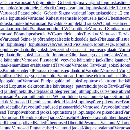
le 12 cm
Varuosad Võrgutoitele, Geberit Sigma varjatud loputuskastidel
 cm jaoks
Võrgutoitele, Geberit Omega varjatud loputuskastidele 12 cm
V
Varuosad Patareitoitele, Geberit Sigma varjatud loputuskastidele 12 cm
ele loputusele
Varuosad Kahesüsteemsele loputusele jaoks
Ühesüsteems
alduskomplektid
Varuosad Paigalduskomplektid jaoks
WC-juhtseadmed lo
sanitaarmoodulid
Sanitaarmoodulid WC-pottidele
Varuosad Sanitaarmoo
ruosad Põrandapealsetele WC-pottidele jaoks
Tarvikud
Varuosad Tarvik
le
Varuosad Seina- ja põrandapealsetele bideedele jaoks
Pissuaarid
Pissua
rid, loputusega, loputusservata
Varuosad Pissuaarid, loputusega, loputus
oputusregulaatorile jaoks
Integreeritud pissuaari loputusregulaator
Varuos
egulaatorile jaoks
Pissuaarid, loputusrežiim, kaanega / kaane jaoks
Varuo
ba käitamine
Varuosad Pissuaarid, veevaba käitamine jaoks
Ilma kaaneta
itaarkeraamikast eraldusseinad
Tarvikud
Varuosad Tarvikud jaoks
Sifooni
ks
Kinnitusmaterjal
Pissuaari loputusregulaatorid
Varjatud
Varuosad Varjat
onilise käivitusega, patareitoide
Varuosad Loputuse elektroonilise käivit
dpaigaldatud
Varuosad Pindpaigaldatud jaoks
Loputuse elektroonilise kä
sad Loputuse elektroonilise käivitusega, patareitoide jaoks
Tarvikud
Va
ed ja üleminekud
Katteplaadid
Integreeritud juhtnupud
Käsitsemise abiva
aruosad Äravooluühendused WC-pottidele ja valamutele jaoks
Sifoonid
ektid
Varuosad Ühenduskomplektid jaoks
Loputuspõlve pikendused
Var
dusdetailid
Äravooluühendused pissuaaridele
Varuosad Äravooluühendus
sad Torupõlvsifoonid jaoks
Loputustoru ja loputuspõlve pikendused
Var
d
Varuosad Ühenduspõlved jaoks
Mansetid
Bideede äravooluühendused
kud
Ühenduspõlved
Katted
Ühendused
Tihendid
Pesuplats
Valamud
Valam
alamud
Varuosad Pinnapealsed valamud jaoks
Kätepesuvalamud
Varuosa