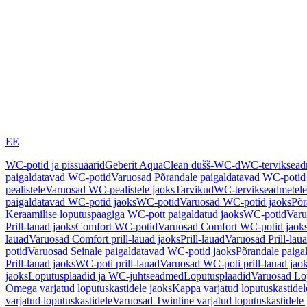
EE
WC-potid ja pissuaarid
Geberit AquaClean dušš-WC-d
WC-terviksea
paigaldatavad WC-potid
Varuosad Põrandale paigaldatavad WC-potid
pealistele
Varuosad WC-pealistele jaoks
Tarvikud
WC-tervikseadmetele
paigaldatavad WC-potid jaoks
WC-potid
Varuosad WC-potid jaoks
Põr
Keraamilise loputuspaagiga WC-pott paigaldatud jaoks
WC-potid
Varu
Prill-lauad jaoks
Comfort WC-potid
Varuosad Comfort WC-potid jaok
lauad
Varuosad Comfort prill-lauad jaoks
Prill-lauad
Varuosad Prill-lau
potid
Varuosad Seinale paigaldatavad WC-potid jaoks
Põrandale paiga
Prill-lauad jaoks
WC-poti prill-lauad
Varuosad WC-poti prill-lauad jao
jaoks
Loputusplaadid ja WC-juhtseadmed
Loputusplaadid
Varuosad Lop
Omega varjatud loputuskastidele jaoks
Kappa varjatud loputuskastidel
varjatud loputuskastidele
Varuosad Twinline varjatud loputuskastidele 