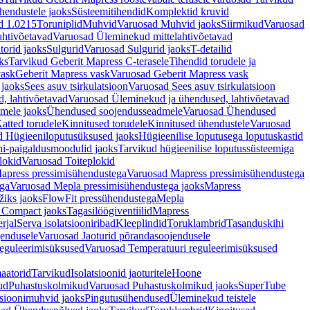
hendustele jaoks
Süsteemitihendid
Komplektid kruvid
d 1.0215
Toruniplid
Muhvid
Varuosad Muhvid jaoks
Siirmikud
Varuosad
ahtivõetavad
Varuosad Üleminekud mittelahtivõetavad
orid jaoks
Sulgurid
Varuosad Sulgurid jaoks
T-detailid
ks
Tarvikud Geberit Mapress C-terasele
Tihendid torudele ja
vask
Geberit Mapress vask
Varuosad Geberit Mapress vask
 jaoks
Sees asuv tsirkulatsioon
Varuosad Sees asuv tsirkulatsioon
, lahtivõetavad
Varuosad Üleminekud ja ühendused, lahtivõetavad
dmele jaoks
Ühendused soojendusseadmele
Varuosad Ühendused
atted torudele
Kinnitused torudele
Kinnitused ühendustele
Varuosad
d Hügieeniloputusüksused jaoks
Hügieenilise loputusega loputuskastid
i-paigaldusmoodulid jaoks
Tarvikud hügieenilise loputussüsteemiga
lokid
Varuosad Toiteplokid
apress pressimisühendustega
Varuosad Mapress pressimisühendustega
ega
Varuosad Mepla pressimisühendustega jaoks
Mapress
žiks jaoks
FlowFit pressühendustega
Mepla
 Compact jaoks
Tagasilöögiventiilid
Mapress
rjal
Serva isolatsiooniribad
Kleeplindid
Toruklambrid
Tasanduskihi
jendusele
Varuosad Jaoturid põrandasoojendusele
reguleerimisüksused
Varuosad Temperatuuri reguleerimisüksused
aatorid
Tarvikud
Isolatsioonid jaoturitele
Hoone
ud
Puhastuskolmikud
Varuosad Puhastuskolmikud jaoks
SuperTube
sioonimuhvid jaoks
Pingutusühendused
Üleminekud teistele