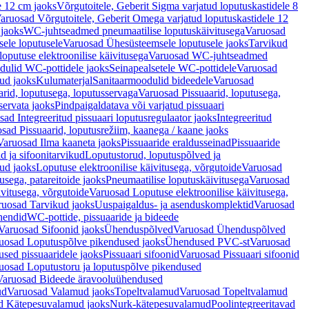
e 12 cm jaoks
Võrgutoitele, Geberit Sigma varjatud loputuskastidele 8
aruosad Võrgutoitele, Geberit Omega varjatud loputuskastidele 12
 jaoks
WC-juhtseadmed pneumaatilise loputuskäivitusega
Varuosad
ele loputusele
Varuosad Ühesüsteemsele loputusele jaoks
Tarvikud
putuse elektroonilise käivitusega
Varuosad WC-juhtseadmed
dulid WC-pottidele jaoks
Seinapealsetele WC-pottidele
Varuosad
ud jaoks
Kulumaterjal
Sanitaarmoodulid bideedele
Varuosad
arid, loputusega, loputusservaga
Varuosad Pissuaarid, loputusega,
servata jaoks
Pindpaigaldatava või varjatud pissuaari
ad Integreeritud pissuaari loputusregulaator jaoks
Integreeritud
sad Pissuaarid, loputusrežiim, kaanega / kaane jaoks
Varuosad Ilma kaaneta jaoks
Pissuaaride eraldusseinad
Pissuaaride
d ja sifoonitarvikud
Loputustorud, loputuspõlved ja
ud jaoks
Loputuse elektroonilise käivitusega, võrgutoide
Varuosad
usega, patareitoide jaoks
Pneumaatilise loputuskäivitusega
Varuosad
ivitusega, võrgutoide
Varuosad Loputuse elektroonilise käivitusega,
ruosad Tarvikud jaoks
Uuspaigaldus- ja asenduskomplektid
Varuosad
hendid
WC-pottide, pissuaaride ja bideede
Varuosad Sifoonid jaoks
Ühenduspõlved
Varuosad Ühenduspõlved
uosad Loputuspõlve pikendused jaoks
Ühendused PVC-st
Varuosad
ed pissuaaridele jaoks
Pissuaari sifoonid
Varuosad Pissuaari sifoonid
uosad Loputustoru ja loputuspõlve pikendused
Varuosad Bideede äravooluühendused
ud
Varuosad Valamud jaoks
Topeltvalamud
Varuosad Topeltvalamud
d Kätepesuvalamud jaoks
Nurk-kätepesuvalamud
Poolintegreeritavad