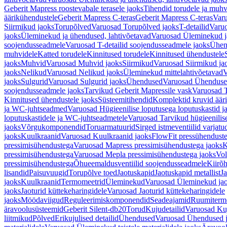
Geberit Mapress roostevabale terasele jaoks
Tihendid torudele ja muhv
äärikühendustele
Geberit Mapress C-teras
Geberit Mapress C-teras
Varu
Siirmikud jaoks
Torupõlved
Varuosad Torupõlved jaoks
T-detailid
Varuo
jaoks
Üleminekud ja ühendused, lahtivõetavad
Varuosad Üleminekud ja
soojendusseadmele
Varuosad T-detailid soojendusseadmele jaoks
Ühen
muhvidele
Katted torudele
Kinnitused torudele
Kinnitused ühendustele
jaoks
Muhvid
Varuosad Muhvid jaoks
Siirmikud
Varuosad Siirmikud ja
jaoks
Nelikud
Varuosad Nelikud jaoks
Üleminekud mittelahtivõetavad
V
jaoks
Sulgurid
Varuosad Sulgurid jaoks
Ühendused
Varuosad Ühenduse
soojendusseadmele jaoks
Tarvikud Geberit Mapressile vask
Varuosad T
Kinnitused ühendustele jaoks
Süsteemitihendid
Komplektid kruvid äär
ja WC-juhtseadmed
Varuosad Hügieenilise loputusega loputuskastid 
loputuskastidele ja WC-juhtseadmetele
Varuosad Tarvikud hügieenilis
jaoks
Võrgukomponendid
Toruarmatuurid
Sirged istmeventiilid varjat
jaoks
Kuulkraanid
Varuosad Kuulkraanid jaoks
FlowFit pressühendust
pressimisühendustega
Varuosad Mapress pressimisühendustega jaoks
K
pressimisühendustega
Varuosad Mepla pressimisühendustega jaoks
Vol
pressimisühendustega
Õhueemaldusventiilid soojendusseadmele
Kiirõh
lisandid
Paisuvuugid
Torupõlve toed
Jaotuskapid
Jaotuskapid metallist
Ja
jaoks
Kuulkraanid
Termomeetrid
Üleminekud
Varuosad Üleminekud ja
jaoks
Jaoturid küttekeharingidele
Varuosad Jaoturid küttekeharingidele
jaoks
Möödaviigud
Reguleerimiskomponendid
Seadeajamid
Ruumiterm
äravoolusüsteemid
Geberit Silent-db20
Torud
Kujudetailid
Varuosad Kuj
liitmikud
Põlved
Erikujulised detailid
Ühendused
Varuosad Ühendused 