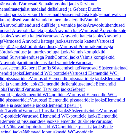
aäravoolud
Varuosad Seinaäravoolud jaoks
Tarvikud
eraalmaterjalist madalad dušialused ja Geberit Duofix
endid jaoks
Tarvikud
Dušiseinad
Dušiseinad
Duši külgseinad walk-in
ikukujulised vannid
Vannid mineraalmaterjalist
Vannid
ud
Äravooluühendused duššide ja vannide jaoks
Äravooluühendused
uosad Äravoolu katteta jaoks
Äravoolu kate
Varuosad Äravoolu kate
 jaoks
Äravoolu katteta
Varuosad Äravoolu katteta jaoks
Äravoolu
ga
Varuosad Äravoolu kattega jaoks
Äravoolu katteta
Varuosad
le, d52 jaoks
Pöördrakendusega
Varuosad Pöördrakendusega
ördrakenduse ja juurdevooluga jaoks
Valmis komplektid
osad Surverakendusega PushControl jaoks
Valmis komplektid
Äravoolugarnituuride tarvikud vannidele
Varuosad
utussüsteemid
Geberit Duofix
Süsteemiseinad
Varuosad Süsteemiseinad
mendid jaoks
Elemendid WC-pottidele
Varuosad Elemendid WC-
id pissuaaridele
Varuosad Elemendid pissuaaridele jaoks
Elemendid
le ja vannidele jaoks
Elemendid dušieraldusseintele
Elemendid
aoks
Tarvikud
Varuosad Tarvikud jaoks
Geberit
endid jaoks
Elemendid WC-pottidele
Varuosad Elemendid WC-
id pissuaaridele
Varuosad Elemendid pissuaaridele jaoks
Elemendid
tele ja seadmetele jaoks
Elemendid pesu- ja
oks
Tarvikud
Varuosad Tarvikud jaoks
Süsteemiseintele
Varuosad
-pottidele
Varuosad Elemendid WC-pottidele jaoks
Elemendid
Elemendid pissuaaridele jaoks
Elemendid duššidele
Varuosad
ad Nähtavad loputuskastid WC-pottidele, plastist jaoks
Peale
seinal jaoks
Nähtavad loputuskastid WC-pottidele,