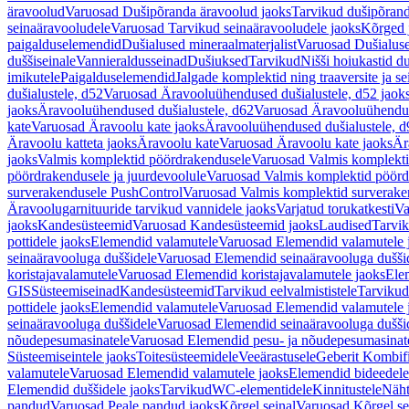
äravoolud
Varuosad Dušipõranda äravoolud jaoks
Tarvikud dušipõrand
seinaäravooludele
Varuosad Tarvikud seinaäravooludele jaoks
Kõrged 
paigalduselemendid
Dušialused mineraalmaterjalist
Varuosad Dušialuse
duššiseinale
Vannieraldusseinad
Dušiuksed
Tarvikud
Nišši hoiukastid d
imikutele
Paigalduselemendid
Jalgade komplektid ning traaversite ja s
dušialustele, d52
Varuosad Äravooluühendused dušialustele, d52 jaok
jaoks
Äravooluühendused dušialustele, d62
Varuosad Äravooluühenduse
kate
Varuosad Äravoolu kate jaoks
Äravooluühendused dušialustele, d
Äravoolu katteta jaoks
Äravoolu kate
Varuosad Äravoolu kate jaoks
Är
jaoks
Valmis komplektid pöördrakendusele
Varuosad Valmis komplekti
pöördrakendusele ja juurdevoolule
Varuosad Valmis komplektid pöördr
surverakendusele PushControl
Varuosad Valmis komplektid surverake
Äravoolugarnituuride tarvikud vannidele jaoks
Varjatud torukatkesti
Va
jaoks
Kandesüsteemid
Varuosad Kandesüsteemid jaoks
Laudised
Tarvi
pottidele jaoks
Elemendid valamutele
Varuosad Elemendid valamutele 
seinaäravooluga duššidele
Varuosad Elemendid seinaäravooluga duššid
koristajavalamutele
Varuosad Elemendid koristajavalamutele jaoks
Ele
GIS
Süsteemiseinad
Kandesüsteemid
Tarvikud eelvalmististele
Tarvikud 
pottidele jaoks
Elemendid valamutele
Varuosad Elemendid valamutele 
seinaäravooluga duššidele
Varuosad Elemendid seinaäravooluga duššid
nõudepesumasinatele
Varuosad Elemendid pesu- ja nõudepesumasinate
Süsteemiseintele jaoks
Toitesüsteemidele
Veeärastusele
Geberit Kombif
valamutele
Varuosad Elemendid valamutele jaoks
Elemendid bideedele
Elemendid duššidele jaoks
Tarvikud
WC-elementidele
Kinnitustele
Näht
pandud
Varuosad Peale pandud jaoks
Kõrgel seinal
Varuosad Kõrgel se