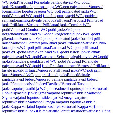
WC-potid
Varuosad Põrandale paigaldatavad WC-potid
jaoks
Keraamilise loputuspaagiga WC-pott paigaldatud
Varuosad
Keraamilise loputuspaagiga WC-pott paigaldatud jaoks
WC-
potid
Varuosad WC-potid jaoks
Loputuspaagid WC-pottidele,
sanitaarkeraamikast
Peale pandud
Prill-lauad
Varuosad Prill-lauad
jaoks
Prill-lauad
Varuosad Prill-lauad jaoks
Comfort WC-
potid
Varuosad Comfort WC-potid jaoks
WC-potid
kõrgendatud
Varuosad WC-potid kõrgendatud jaoks
WC-potid
pikendatud
Varuosad WC-potid pikendatud jaoks
Comfort prill-
lauad
Varuosad Comfort prill-lauad jaoks
Prill-lauad
Varuosad Prill-
lauad jaoks
WC-poti prill-lauad
Varuosad WC-poti prill-lauad
jaoks
WC-potid lastele
Varuosad WC-potid lastele jaoks
Seinale
paigaldatavad WC-potid
Varuosad Seinale paigaldatavad WC-potid
jaoks
Põrandale paigaldatavad WC-potid
Varuosad Põrandale
paigaldatavad WC-potid jaoks
Prill-lauad lastele
Varuosad Prill-lauad
lastele jaoks
Prill-lauad
Varuosad Prill-lauad jaoks
WC-poti prill-
lauad
Varuosad WC-poti prill-lauad jaoks
Bideed
Seinale
paigaldatavad bideed
Varuosad Seinale paigaldatavad bideed
jaoks
Põrandapealsed bideed
Tarvikud
Varuosad Tarvikud
jaoks
Loputusplaadid ja WC-juhtseadmed
Loputusplaadid
Varuosad
Loputusplaadid jaoks
Sigma varjatud loputuskastidele
Varuosad
Sigma varjatud loputuskastidele jaoks
Omega varjatud
loputuskastidele
Varuosad Omega varjatud loputuskastidele
jaoks
Kappa varjatud loputuskastidele
Varuosad Kappa varjatud
loputuskastidele jaoks
Delta varjatud loputuskastidele
Varuosad Delta