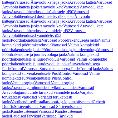
kattega
Varuosad Äravoolu kattega jaoks
Äravoolu katteta
Varuosad
Äravoolu katteta jaoks
Äravoolu kate
Varuosad Äravoolu kate
jaoks
Äravooluühendused dušialustele, d90
Varuosad
Äravooluühendused dušialustele, d90 jaoks
Äravoolu
kattega
Varuosad Äravoolu kattega jaoks
Äravoolu katteta
Varuosad
Äravoolu katteta jaoks
Äravoolu kate
Varuosad Äravoolu kate
jaoks
Äravooluühendused vannidele, d52
Varuosad
Äravooluühendused vannidele, d52
jaoks
Pöördrakendusega
Varuosad Pöördrakendusega jaoks
Valmis
komplektid pöördrakendusele
Varuosad Valmis komplektid
pöördrakendusele jaoks
Pöördrakenduse ja juurdevooluga
Varuosad
Pöördrakenduse ja juurdevooluga jaoks
Valmis komplektid
pöördrakendusele ja juurdevoolule
Varuosad Valmis komplektid
pöördrakendusele ja juurdevoolule jaoks
Surverakendusega
PushControl
Varuosad Surverakendusega PushControl jaoks
Valmis
komplektid surverakendusele PushControl
Varuosad Valmis
komplektid surverakendusele PushControl
jaoks
Ventiilkorgiga
Varuosad Ventiilkorgiga
jaoks
Äravoolugarnituuride tarvikud vannidele
Varuosad
Äravoolugarnituuride tarvikud vannidele jaoks
Varjatud
torukatkesti
Varuosad Varjatud torukatkesti
jaoks
Veeühendused
Installatsiooni- ja loputussüsteemid
Geberit
Duofix
Süsteemiseinad
Varuosad Süsteemiseinad
jaoks
Kandesüsteemid
Varuosad Kandesüsteemid
jaoks
Laudised
Tarvikud
Varuosad Tarvikud