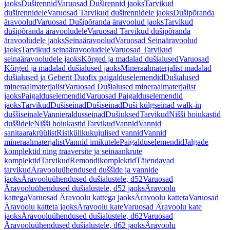
jaoks
Duširennid
Varuosad Duširennid jaoks
Tarvikud
duširennidele
Varuosad Tarvikud duširennidele jaoks
Dušipõranda
äravoolud
Varuosad Dušipõranda äravoolud jaoks
Tarvikud
dušipõranda äravooludele
Varuosad Tarvikud dušipõranda
äravooludele jaoks
Seinaäravoolud
Varuosad Seinaäravoolud
jaoks
Tarvikud seinaäravooludele
Varuosad Tarvikud
seinaäravooludele jaoks
Kõrged ja madalad dušialused
Varuosad
Kõrged ja madalad dušialused jaoks
Mineraalmaterjalist madalad
dušialused ja Geberit Duofix paigalduselemendid
Dušialused
mineraalmaterjalist
Varuosad Dušialused mineraalmaterjalist
jaoks
Paigalduselemendid
Varuosad Paigalduselemendid
jaoks
Tarvikud
Dušiseinad
Dušiseinad
Duši külgseinad walk-in
duššiseinale
Vannieraldusseinad
Dušiuksed
Tarvikud
Nišši hoiukastid
duššidele
Nišši hoiukastid
Tarvikud
Vannid
Vannid
sanitaarakrüülist
Ristkülikukujulised vannid
Vannid
mineraalmaterjalist
Vannid imikutele
Paigalduselemendid
Jalgade
komplektid ning traaversite ja seinaankrute
komplektid
Tarvikud
Remondikomplektid
Täiendavad
tarvikud
Äravooluühendused duššide ja vannide
jaoks
Äravooluühendused dušialustele, d52
Varuosad
Äravooluühendused dušialustele, d52 jaoks
Äravoolu
kattega
Varuosad Äravoolu kattega jaoks
Äravoolu katteta
Varuosad
Äravoolu katteta jaoks
Äravoolu kate
Varuosad Äravoolu kate
jaoks
Äravooluühendused dušialustele, d62
Varuosad
Äravooluühendused dušialustele, d62 jaoks
Äravoolu