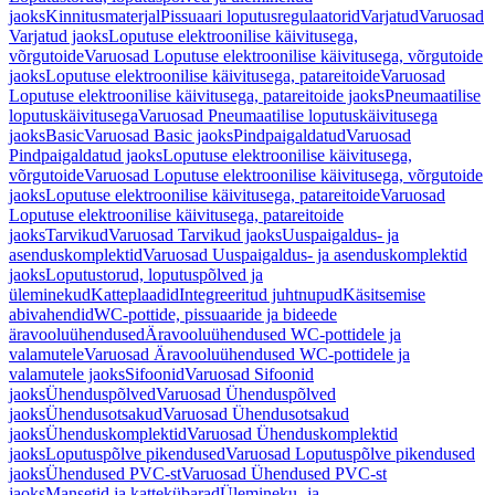
jaoks
Kinnitusmaterjal
Pissuaari loputusregulaatorid
Varjatud
Varuosad
Varjatud jaoks
Loputuse elektroonilise käivitusega,
võrgutoide
Varuosad Loputuse elektroonilise käivitusega, võrgutoide
jaoks
Loputuse elektroonilise käivitusega, patareitoide
Varuosad
Loputuse elektroonilise käivitusega, patareitoide jaoks
Pneumaatilise
loputuskäivitusega
Varuosad Pneumaatilise loputuskäivitusega
jaoks
Basic
Varuosad Basic jaoks
Pindpaigaldatud
Varuosad
Pindpaigaldatud jaoks
Loputuse elektroonilise käivitusega,
võrgutoide
Varuosad Loputuse elektroonilise käivitusega, võrgutoide
jaoks
Loputuse elektroonilise käivitusega, patareitoide
Varuosad
Loputuse elektroonilise käivitusega, patareitoide
jaoks
Tarvikud
Varuosad Tarvikud jaoks
Uuspaigaldus- ja
asenduskomplektid
Varuosad Uuspaigaldus- ja asenduskomplektid
jaoks
Loputustorud, loputuspõlved ja
üleminekud
Katteplaadid
Integreeritud juhtnupud
Käsitsemise
abivahendid
WC-pottide, pissuaaride ja bideede
äravooluühendused
Äravooluühendused WC-pottidele ja
valamutele
Varuosad Äravooluühendused WC-pottidele ja
valamutele jaoks
Sifoonid
Varuosad Sifoonid
jaoks
Ühenduspõlved
Varuosad Ühenduspõlved
jaoks
Ühendusotsakud
Varuosad Ühendusotsakud
jaoks
Ühenduskomplektid
Varuosad Ühenduskomplektid
jaoks
Loputuspõlve pikendused
Varuosad Loputuspõlve pikendused
jaoks
Ühendused PVC-st
Varuosad Ühendused PVC-st
jaoks
Mansetid ja kattekübarad
Ülemineku- ja