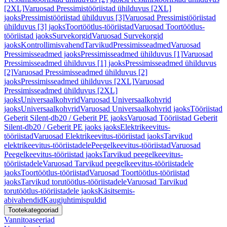
[2XL]
Varuosad Pressimistööriistad ühilduvus [2XL]
jaoks
Pressimistööriistad ühilduvus [3]
Varuosad Pressimistööriistad
ühilduvus [3] jaoks
Toortöötlus-tööriistad
Varuosad Toortöötlus-
tööriistad jaoks
Survekorgid
Varuosad Survekorgid
jaoks
Kontrollimisvahend
Tarvikud
Pressimisseadmed
Varuosad
Pressimisseadmed jaoks
Pressimisseadmed ühilduvus [1]
Varuosad
Pressimisseadmed ühilduvus [1] jaoks
Pressimisseadmed ühilduvus
[2]
Varuosad Pressimisseadmed ühilduvus [2]
jaoks
Pressimisseadmed ühilduvus [2XL]
Varuosad
Pressimisseadmed ühilduvus [2XL]
jaoks
Universaalkohvrid
Varuosad Universaalkohvrid
jaoks
Universaalkohvrid
Varuosad Universaalkohvrid jaoks
Tööriistad
Geberit Silent-db20 / Geberit PE jaoks
Varuosad Tööriistad Geberit
Silent-db20 / Geberit PE jaoks jaoks
Elektrikeevitus-
tööriistad
Varuosad Elektrikeevitus-tööriistad jaoks
Tarvikud
elektrikeevitus-tööriistadele
Peegelkeevitus-tööriistad
Varuosad
Peegelkeevitus-tööriistad jaoks
Tarvikud peegelkeevitus-
tööriistadele
Varuosad Tarvikud peegelkeevitus-tööriistadele
jaoks
Toortöötlus-tööriistad
Varuosad Toortöötlus-tööriistad
jaoks
Tarvikud torutöötlus-tööriistadele
Varuosad Tarvikud
torutöötlus-tööriistadele jaoks
Käsitsemis-
abivahendid
Kaugjuhtimispuldid
Tootekategooriad
Vannitoaseeriad