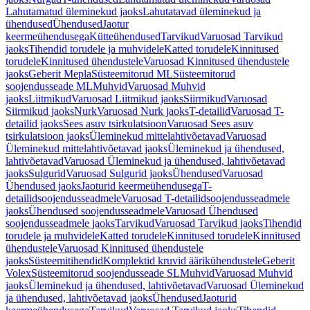
Lahutamatud üleminekud jaoks
Lahutatavad üleminekud ja
ühendused
Ühendused
Jaotur
keermeühendusega
Kütteühendused
Tarvikud
Varuosad Tarvikud
jaoks
Tihendid torudele ja muhvidele
Katted torudele
Kinnitused
torudele
Kinnitused ühendustele
Varuosad Kinnitused ühendustele
jaoks
Geberit Mepla
Süsteemitorud ML
Süsteemitorud
soojendusseade ML
Muhvid
Varuosad Muhvid
jaoks
Liitmikud
Varuosad Liitmikud jaoks
Siirmikud
Varuosad
Siirmikud jaoks
Nurk
Varuosad Nurk jaoks
T-detailid
Varuosad T-
detailid jaoks
Sees asuv tsirkulatsioon
Varuosad Sees asuv
tsirkulatsioon jaoks
Üleminekud mittelahtivõetavad
Varuosad
Üleminekud mittelahtivõetavad jaoks
Üleminekud ja ühendused,
lahtivõetavad
Varuosad Üleminekud ja ühendused, lahtivõetavad
jaoks
Sulgurid
Varuosad Sulgurid jaoks
Ühendused
Varuosad
Ühendused jaoks
Jaoturid keermeühendusega
T-
detailidsoojendusseadmele
Varuosad T-detailidsoojendusseadmele
jaoks
Ühendused soojendusseadmele
Varuosad Ühendused
soojendusseadmele jaoks
Tarvikud
Varuosad Tarvikud jaoks
Tihendid
torudele ja muhvidele
Katted torudele
Kinnitused torudele
Kinnitused
ühendustele
Varuosad Kinnitused ühendustele
jaoks
Süsteemitihendid
Komplektid kruvid äärikühendustele
Geberit
Volex
Süsteemitorud soojendusseade SL
Muhvid
Varuosad Muhvid
jaoks
Üleminekud ja ühendused, lahtivõetavad
Varuosad Üleminekud
ja ühendused, lahtivõetavad jaoks
Ühendused
Jaoturid