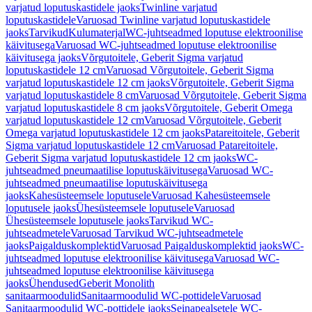
varjatud loputuskastidele jaoks
Twinline varjatud
loputuskastidele
Varuosad Twinline varjatud loputuskastidele
jaoks
Tarvikud
Kulumaterjal
WC-juhtseadmed loputuse elektroonilise
käivitusega
Varuosad WC-juhtseadmed loputuse elektroonilise
käivitusega jaoks
Võrgutoitele, Geberit Sigma varjatud
loputuskastidele 12 cm
Varuosad Võrgutoitele, Geberit Sigma
varjatud loputuskastidele 12 cm jaoks
Võrgutoitele, Geberit Sigma
varjatud loputuskastidele 8 cm
Varuosad Võrgutoitele, Geberit Sigma
varjatud loputuskastidele 8 cm jaoks
Võrgutoitele, Geberit Omega
varjatud loputuskastidele 12 cm
Varuosad Võrgutoitele, Geberit
Omega varjatud loputuskastidele 12 cm jaoks
Patareitoitele, Geberit
Sigma varjatud loputuskastidele 12 cm
Varuosad Patareitoitele,
Geberit Sigma varjatud loputuskastidele 12 cm jaoks
WC-
juhtseadmed pneumaatilise loputuskäivitusega
Varuosad WC-
juhtseadmed pneumaatilise loputuskäivitusega
jaoks
Kahesüsteemsele loputusele
Varuosad Kahesüsteemsele
loputusele jaoks
Ühesüsteemsele loputusele
Varuosad
Ühesüsteemsele loputusele jaoks
Tarvikud WC-
juhtseadmetele
Varuosad Tarvikud WC-juhtseadmetele
jaoks
Paigalduskomplektid
Varuosad Paigalduskomplektid jaoks
WC-
juhtseadmed loputuse elektroonilise käivitusega
Varuosad WC-
juhtseadmed loputuse elektroonilise käivitusega
jaoks
Ühendused
Geberit Monolith
sanitaarmoodulid
Sanitaarmoodulid WC-pottidele
Varuosad
Sanitaarmoodulid WC-pottidele jaoks
Seinapealsetele WC-