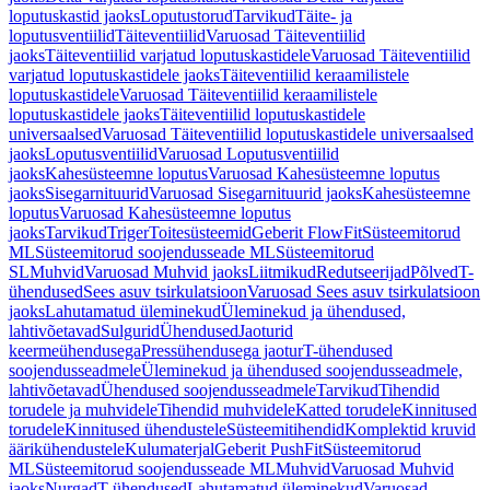
loputuskastid jaoks
Loputustorud
Tarvikud
Täite- ja
loputusventiilid
Täiteventiilid
Varuosad Täiteventiilid
jaoks
Täiteventiilid varjatud loputuskastidele
Varuosad Täiteventiilid
varjatud loputuskastidele jaoks
Täiteventiilid keraamilistele
loputuskastidele
Varuosad Täiteventiilid keraamilistele
loputuskastidele jaoks
Täiteventiilid loputuskastidele
universaalsed
Varuosad Täiteventiilid loputuskastidele universaalsed
jaoks
Loputusventiilid
Varuosad Loputusventiilid
jaoks
Kahesüsteemne loputus
Varuosad Kahesüsteemne loputus
jaoks
Sisegarnituurid
Varuosad Sisegarnituurid jaoks
Kahesüsteemne
loputus
Varuosad Kahesüsteemne loputus
jaoks
Tarvikud
Triger
Toitesüsteemid
Geberit FlowFit
Süsteemitorud
ML
Süsteemitorud soojendusseade ML
Süsteemitorud
SL
Muhvid
Varuosad Muhvid jaoks
Liitmikud
Redutseerijad
Põlved
T-
ühendused
Sees asuv tsirkulatsioon
Varuosad Sees asuv tsirkulatsioon
jaoks
Lahutamatud üleminekud
Üleminekud ja ühendused,
lahtivõetavad
Sulgurid
Ühendused
Jaoturid
keermeühendusega
Pressühendusega jaotur
T-ühendused
soojendusseadmele
Üleminekud ja ühendused soojendusseadmele,
lahtivõetavad
Ühendused soojendusseadmele
Tarvikud
Tihendid
torudele ja muhvidele
Tihendid muhvidele
Katted torudele
Kinnitused
torudele
Kinnitused ühendustele
Süsteemitihendid
Komplektid kruvid
äärikühendustele
Kulumaterjal
Geberit PushFit
Süsteemitorud
ML
Süsteemitorud soojendusseade ML
Muhvid
Varuosad Muhvid
jaoks
Nurgad
T-ühendused
Lahutamatud üleminekud
Varuosad