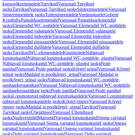
konsoolkoormustele
Tarvikud
Varuosad Tarvikud
jaoks
Tarvikud
Varuosad Tarvikud jaoks
Süsteemiseintele
Varuosad
Süsteemiseintele jaoks
Toitesüsteemidele
Veeärastusele
Geberit
Kombifix
Paigalduselemendid
Varuosad Paigalduselemendid
jaoks
Elemendid WC-pottidele
Varuosad Elemendid WC-pottidele
jaoks
Elemendid valamutele
Varuosad Elemendid valamutele
jaoks
Elemendid bideedele
Varuosad Elemendid bideedele
jaoks
Elemendid pissuaaridele
Varuosad Elemendid pissuaaridele
jaoks
Elemendid duššidele
Varuosad Elemendid duššidele
jaoks
Tarvikud
WC-elementidele
Kinnitustele
Nähtavad
loputuskastid
Nähtavad loputuskastid WC-pottidele, plastist
Varuosad
Nähtavad loputuskastid WC-pottidele, plastist jaoks
Peale
pandud
Varuosad Peale pandud jaoks
Kõrgel seinal
Varuosad Kõrgel
seinal jaoks
Madalal ja poolkõrgel, seinal
Varuosad Madalal ja
poolkõrgel, seinal jaoks
Nähtavad loputuskastid WC-pottidele,
sanitaarkeraamikast
Varuosad Nähtavad loputuskastid WC-pottidele,
sanitaarkeraamikast jaoks
Peale pandud
Varuosad Peale pandud
jaoks
Loputustorud nähtavad loputuskastidele
Varuosad Loputustorud
nähtavad loputuskastidele jaoks
Kõrgel rippuv
Varuosad Kõrgel
rippuv jaoks
Madalal ja poolkõrgel, seinal
Tarvikud
Varuosad
Tarvikud jaoks
Ühendused
Varuosad Ühendused
jaoks
Nurkventiilid
Mansetid
Varjatud loputuskastid
Sigma varjatud
loputuskastid
Varuosad Sigma varjatud loputuskastid jaoks
Omega
varjatud loputuskastid
Varuosad Omega varjatud loputuskastid
jaoks
Delta varjatud loputuskastid
Varuosad Delta varjatud