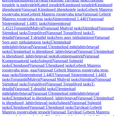
keermeühendusega
Tarvikud
Varuosad Tarvikud jaoks
Tihendid
torudele ja muhvidele
Katted torudele
Kinnitused torudele
Kinnitused
ühendustele
Varuosad Kinnitused ühendustele jaoks
Geberit Mapress
roostevaba teras
Geberit Mapress roostevaba teras
Varuosad Geberit
Mapress roostevaba teras jaoks
Süsteemitorud 1.4401
Varuosad
Süsteemitorud 1.4401 jaoks
Süsteemitorud
1.4521
Toruniplid
Muhvid
Varuosad Muhvid jaoks
Siirmikud
Varuosad
Siirmikud jaoks
Torupõlved
Varuosad Torupõlved jaoks
T-
detailid
Varuosad T-detailid jaoks
Sees asuv tsirkulatsioon
Varuosad
Sees asuv tsirkulatsioon jaoks
Üleminekud
mittelahtivõetavad
Varuosad Üleminekud mittelahtivõetavad
jaoks
Üleminekud ja ühendused, lahtivõetavad
Varuosad Üleminekud
ja ühendused, lahtivõetavad jaoks
Kompensaatorid
Varuosad
Kompensaatorid jaoks
Sulgurid
Varuosad Sulgurid
jaoks
Ühendused
Varuosad Ühendused jaoks
Geberit Mapress
roostevaba teras, gaas
Varuosad Geberit Mapress roostevaba teras,
gaas jaoks
Süsteemitorud 1.4401
Varuosad Süsteemitorud 1.4401
jaoks
Toruniplid
Muhvid
Varuosad Muhvid jaoks
Siirmikud
Varuosad
Siirmikud jaoks
Torupõlved
Varuosad Torupõlved jaoks
T-
detailid
Varuosad T-detailid jaoks
Üleminekud
mittelahtivõetavad
Varuosad Üleminekud mittelahtivõetavad
jaoks
Üleminekud ja ühendused, lahtivõetavad
Varuosad Üleminekud
ja ühendused, lahtivõetavad jaoks
Sulgurid
Varuosad Sulgurid
jaoks
Ühendused
Varuosad Ühendused jaoks
Tarvikud Geberit
Mapress roostevabale terasele
Varuosad Tarvikud Geberit Mapress