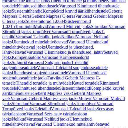
roostevabale terasele jaoks
Tihendid torudele ja muhvidele
Kinnitused
torudele
Kinnitused ühendustele
Varuosad Kinnitused ühendustele
jaoks
Süsteemitihendid
Komplektid kruvid äärikühendustele
Geberit
Mapress C-teras
Geberit Mapress C-teras
Varuosad Geberit Mapress
C-teras jaoks
Süsteemitorud 1.0034
Süsteemitorud
1.0215
Toruniplid
Muhvid
Varuosad Muhvid jaoks
Siirmikud
Varuosad
Siirmikud jaoks
Torupõlved
Varuosad Torupõlved jaoks
T-
detailid
Varuosad T-detailid jaoks
Nelikud
Varuosad Nelikud
jaoks
Üleminekud mittelahtivõetavad
Varuosad Üleminekud
mittelahtivõetavad jaoks
Üleminekud ja ühendused,
lahtivõetavad
Varuosad Üleminekud ja ühendused, lahtivõetavad
jaoks
Kompensaatorid
Varuosad Kompensaatorid
jaoks
Sulgurid
Varuosad Sulgurid jaoks
T-detailid
soojendusseadmele
Varuosad T-detailid soojendusseadmele
jaoks
Ühendused soojendusseadmele
Varuosad Ühendused
soojendusseadmele jaoks
Tarvikud Geberit Mapress C-
terasele
Tihendid torudele ja muhvidele
Katted torudele
Kinnitused
torudele
Kinnitused ühendustele
Süsteemitihendid
Komplektid kruvid
äärikühendustele
Geberit Mapress vask
Geberit Mapress
vask
Varuosad Geberit Mapress vask jaoks
Muhvid
Varuosad Muhvid
jaoks
Siirmikud
Varuosad Siirmikud jaoks
Torupõlved
Varuosad
Torupõlved jaoks
T-detailid
Varuosad T-detailid jaoks
Sees asuv
tsirkulatsioon
Varuosad Sees asuv tsirkulatsioon
jaoks
Nelikud
Varuosad Nelikud jaoks
Üleminekud
mittelahtivõetavad
Varuosad Üleminekud mittelahtivõetavad