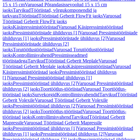
15 x 15 cm
Varuosad Põrandasissevoolud 15 x 15 cm
jaoks
Tarvikud
Tööriistad, võrgukomponendid ja
tarkvara
Tööriistad
Tööriistad Geberit FlowFit jaoks
Varuosad
Tööriistad Geberit FlowFit jaoks
jaoks
Käsipressimistööriistad
Varuosad Käsipressimistööriistad
jaoks
Pressimistööriistade ühilduvus [1]
Varuosad Pressimistööriistade
ühilduvus [1] jaoks
Pressimistööriistade ühilduvus [2]
Varuosad
Pressimistööriistade ühilduvus [2]
jaoks
Torutöötlustööriistad
Varuosad Torutöötlustööriistad
jaoks
Kontrollimisvahend
Pressimisseadmed
tööriistadega
Tarvikud
Tööriistad Geberit Meplale
Varuosad
Tööriistad Geberit Meplale jaoks
Käsipressimistööriistad
Varuosad
Käsipressimistööriistad jaoks
Pressimistööriistad ühilduvus
[1]
Varuosad Pressimistööriistad ühilduvus [1]
jaoks
Pressimistööriistad ühilduvus [2]
Varuosad Pressimistööriistad
ühilduvus [2] jaoks
Toortöötlus-tööriistad
Varuosad Toortöötlus-
tööriistad jaoks
Survekorgid
Kontrollimisvahendid
Tarvikud
Tööriistad
Geberit Volexile
Varuosad Tööriistad Geberit Volexile
jaoks
Pressimistööriistad ühilduvus [2]
Varuosad Pressimistööriistad
ühilduvus [2] jaoks
Toortöötlus-tööriistad
Varuosad Toortöötlus-
tööriistad jaoks
Kontrollimisvahend
Tarvikud
Tööriistad Geberit
Mapressile
Varuosad Tööriistad Geberit Mapressile
jaoks
Pressimistööriistad ühilduvus [1]
Varuosad Pressimistööriistad
ühilduvus [1] jaoks
Pressimistööriistad ühilduvus [2]
Varuosad
Pressimistööriistad ühilduvus [2] jaoks
Pressimistööriistad ühilduvus