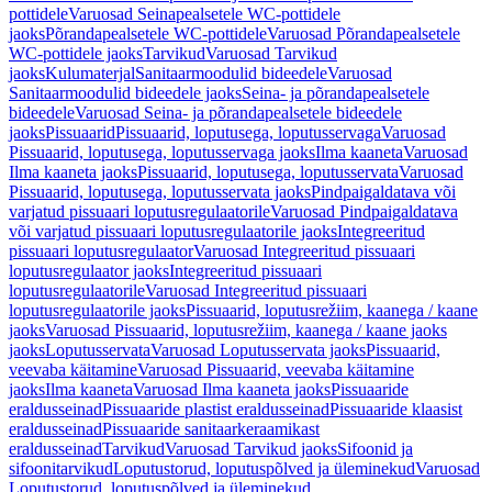
pottidele
Varuosad Seinapealsetele WC-pottidele
jaoks
Põrandapealsetele WC-pottidele
Varuosad Põrandapealsetele
WC-pottidele jaoks
Tarvikud
Varuosad Tarvikud
jaoks
Kulumaterjal
Sanitaarmoodulid bideedele
Varuosad
Sanitaarmoodulid bideedele jaoks
Seina- ja põrandapealsetele
bideedele
Varuosad Seina- ja põrandapealsetele bideedele
jaoks
Pissuaarid
Pissuaarid, loputusega, loputusservaga
Varuosad
Pissuaarid, loputusega, loputusservaga jaoks
Ilma kaaneta
Varuosad
Ilma kaaneta jaoks
Pissuaarid, loputusega, loputusservata
Varuosad
Pissuaarid, loputusega, loputusservata jaoks
Pindpaigaldatava või
varjatud pissuaari loputusregulaatorile
Varuosad Pindpaigaldatava
või varjatud pissuaari loputusregulaatorile jaoks
Integreeritud
pissuaari loputusregulaator
Varuosad Integreeritud pissuaari
loputusregulaator jaoks
Integreeritud pissuaari
loputusregulaatorile
Varuosad Integreeritud pissuaari
loputusregulaatorile jaoks
Pissuaarid, loputusrežiim, kaanega / kaane
jaoks
Varuosad Pissuaarid, loputusrežiim, kaanega / kaane jaoks
jaoks
Loputusservata
Varuosad Loputusservata jaoks
Pissuaarid,
veevaba käitamine
Varuosad Pissuaarid, veevaba käitamine
jaoks
Ilma kaaneta
Varuosad Ilma kaaneta jaoks
Pissuaaride
eraldusseinad
Pissuaaride plastist eraldusseinad
Pissuaaride klaasist
eraldusseinad
Pissuaaride sanitaarkeraamikast
eraldusseinad
Tarvikud
Varuosad Tarvikud jaoks
Sifoonid ja
sifoonitarvikud
Loputustorud, loputuspõlved ja üleminekud
Varuosad
Loputustorud, loputuspõlved ja üleminekud