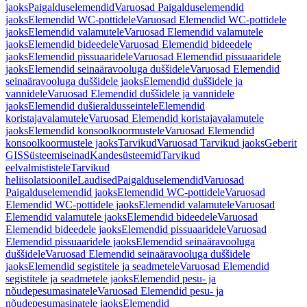
jaoks
Paigalduselemendid
Varuosad Paigalduselemendid
jaoks
Elemendid WC-pottidele
Varuosad Elemendid WC-pottidele
jaoks
Elemendid valamutele
Varuosad Elemendid valamutele
jaoks
Elemendid bideedele
Varuosad Elemendid bideedele
jaoks
Elemendid pissuaaridele
Varuosad Elemendid pissuaaridele
jaoks
Elemendid seinaäravooluga duššidele
Varuosad Elemendid
seinaäravooluga duššidele jaoks
Elemendid duššidele ja
vannidele
Varuosad Elemendid duššidele ja vannidele
jaoks
Elemendid dušieraldusseintele
Elemendid
koristajavalamutele
Varuosad Elemendid koristajavalamutele
jaoks
Elemendid konsoolkoormustele
Varuosad Elemendid
konsoolkoormustele jaoks
Tarvikud
Varuosad Tarvikud jaoks
Geberit
GIS
Süsteemiseinad
Kandesüsteemid
Tarvikud
eelvalmististele
Tarvikud
heliisolatsioonile
Laudised
Paigalduselemendid
Varuosad
Paigalduselemendid jaoks
Elemendid WC-pottidele
Varuosad
Elemendid WC-pottidele jaoks
Elemendid valamutele
Varuosad
Elemendid valamutele jaoks
Elemendid bideedele
Varuosad
Elemendid bideedele jaoks
Elemendid pissuaaridele
Varuosad
Elemendid pissuaaridele jaoks
Elemendid seinaäravooluga
duššidele
Varuosad Elemendid seinaäravooluga duššidele
jaoks
Elemendid segistitele ja seadmetele
Varuosad Elemendid
segistitele ja seadmetele jaoks
Elemendid pesu- ja
nõudepesumasinatele
Varuosad Elemendid pesu- ja
nõudepesumasinatele jaoks
Elemendid