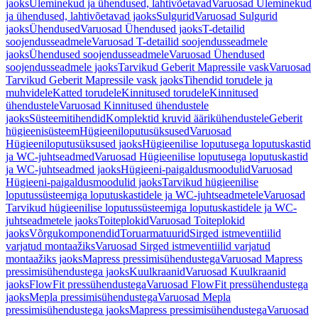
jaoks
Üleminekud ja ühendused, lahtivõetavad
Varuosad Üleminekud
ja ühendused, lahtivõetavad jaoks
Sulgurid
Varuosad Sulgurid
jaoks
Ühendused
Varuosad Ühendused jaoks
T-detailid
soojendusseadmele
Varuosad T-detailid soojendusseadmele
jaoks
Ühendused soojendusseadmele
Varuosad Ühendused
soojendusseadmele jaoks
Tarvikud Geberit Mapressile vask
Varuosad
Tarvikud Geberit Mapressile vask jaoks
Tihendid torudele ja
muhvidele
Katted torudele
Kinnitused torudele
Kinnitused
ühendustele
Varuosad Kinnitused ühendustele
jaoks
Süsteemitihendid
Komplektid kruvid äärikühendustele
Geberit
hügieenisüsteem
Hügieeniloputusüksused
Varuosad
Hügieeniloputusüksused jaoks
Hügieenilise loputusega loputuskastid
ja WC-juhtseadmed
Varuosad Hügieenilise loputusega loputuskastid
ja WC-juhtseadmed jaoks
Hügieeni-paigaldusmoodulid
Varuosad
Hügieeni-paigaldusmoodulid jaoks
Tarvikud hügieenilise
loputussüsteemiga loputuskastidele ja WC-juhtseadmetele
Varuosad
Tarvikud hügieenilise loputussüsteemiga loputuskastidele ja WC-
juhtseadmetele jaoks
Toiteplokid
Varuosad Toiteplokid
jaoks
Võrgukomponendid
Toruarmatuurid
Sirged istmeventiilid
varjatud montaažiks
Varuosad Sirged istmeventiilid varjatud
montaažiks jaoks
Mapress pressimisühendustega
Varuosad Mapress
pressimisühendustega jaoks
Kuulkraanid
Varuosad Kuulkraanid
jaoks
FlowFit pressühendustega
Varuosad FlowFit pressühendustega
jaoks
Mepla pressimisühendustega
Varuosad Mepla
pressimisühendustega jaoks
Mapress pressimisühendustega
Varuosad