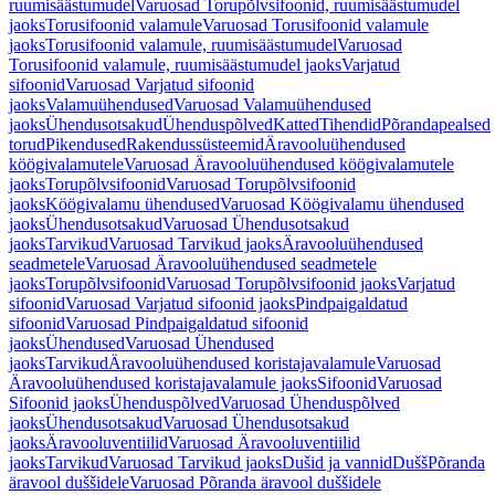
ruumisäästumudel
Varuosad Torupõlvsifoonid, ruumisäästumudel
jaoks
Torusifoonid valamule
Varuosad Torusifoonid valamule
jaoks
Torusifoonid valamule, ruumisäästumudel
Varuosad
Torusifoonid valamule, ruumisäästumudel jaoks
Varjatud
sifoonid
Varuosad Varjatud sifoonid
jaoks
Valamuühendused
Varuosad Valamuühendused
jaoks
Ühendusotsakud
Ühenduspõlved
Katted
Tihendid
Põrandapealsed
torud
Pikendused
Rakendussüsteemid
Äravooluühendused
köögivalamutele
Varuosad Äravooluühendused köögivalamutele
jaoks
Torupõlvsifoonid
Varuosad Torupõlvsifoonid
jaoks
Köögivalamu ühendused
Varuosad Köögivalamu ühendused
jaoks
Ühendusotsakud
Varuosad Ühendusotsakud
jaoks
Tarvikud
Varuosad Tarvikud jaoks
Äravooluühendused
seadmetele
Varuosad Äravooluühendused seadmetele
jaoks
Torupõlvsifoonid
Varuosad Torupõlvsifoonid jaoks
Varjatud
sifoonid
Varuosad Varjatud sifoonid jaoks
Pindpaigaldatud
sifoonid
Varuosad Pindpaigaldatud sifoonid
jaoks
Ühendused
Varuosad Ühendused
jaoks
Tarvikud
Äravooluühendused koristajavalamule
Varuosad
Äravooluühendused koristajavalamule jaoks
Sifoonid
Varuosad
Sifoonid jaoks
Ühenduspõlved
Varuosad Ühenduspõlved
jaoks
Ühendusotsakud
Varuosad Ühendusotsakud
jaoks
Äravooluventiilid
Varuosad Äravooluventiilid
jaoks
Tarvikud
Varuosad Tarvikud jaoks
Dušid ja vannid
Dušš
Põranda
äravool duššidele
Varuosad Põranda äravool duššidele