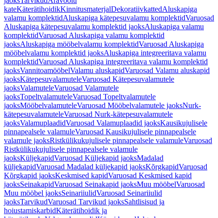
jaoks
Tarvikud
Äravoolu
kate
Käterätihoidik
Kinnitusmaterjal
Dekoratiivkatted
Aluskapiga
valamu komplektid
Aluskapiga kätepesuvalamu komplektid
Varuosad
Aluskapiga kätepesuvalamu komplektid jaoks
Aluskapiga valamu
komplektid
Varuosad Aluskapiga valamu komplektid
jaoks
Aluskapiga mööbelvalamu komplektid
Varuosad Aluskapiga
mööbelvalamu komplektid jaoks
Aluskapiga integreeritava valamu
komplektid
Varuosad Aluskapiga integreeritava valamu komplektid
jaoks
Vannitoamööbel
Valamu aluskapid
Varuosad Valamu aluskapid
jaoks
Kätepesuvalamutele
Varuosad Kätepesuvalamutele
jaoks
Valamutele
Varuosad Valamutele
jaoks
Topeltvalamutele
Varuosad Topeltvalamutele
jaoks
Mööbelvalamutele
Varuosad Mööbelvalamutele jaoks
Nurk-
kätepesuvalamutele
Varuosad Nurk-kätepesuvalamutele
jaoks
Valamuplaadid
Varuosad Valamuplaadid jaoks
Kausikujulisele
pinnapealsele valamule
Varuosad Kausikujulisele pinnapealsele
valamule jaoks
Ristkülikukujulisele pinnapealsele valamule
Varuosad
Ristkülikukujulisele pinnapealsele valamule
jaoks
Küljekapid
Varuosad Küljekapid jaoks
Madalad
küljekapid
Varuosad Madalad küljekapid jaoks
Kõrgkapid
Varuosad
Kõrgkapid jaoks
Keskmised kapid
Varuosad Keskmised kapid
jaoks
Seinakapid
Varuosad Seinakapid jaoks
Muu mööbel
Varuosad
Muu mööbel jaoks
Seinariiulid
Varuosad Seinariiulid
jaoks
Tarvikud
Varuosad Tarvikud jaoks
Sahtlisisud ja
hoiustamiskarbid
Käterätihoidik ja