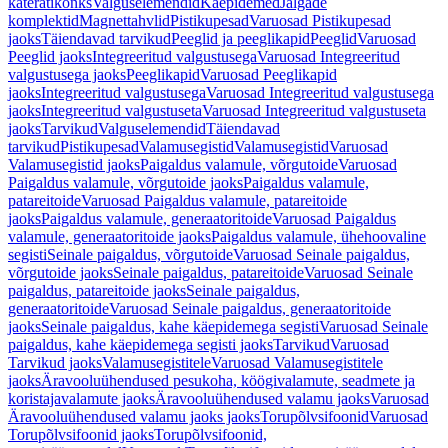
käterätikonks
Valguselemendid
Käepidemed
Jalgade
komplektid
Magnettahvlid
Pistikupesad
Varuosad Pistikupesad
jaoks
Täiendavad tarvikud
Peeglid ja peeglikapid
Peeglid
Varuosad
Peeglid jaoks
Integreeritud valgustusega
Varuosad Integreeritud
valgustusega jaoks
Peeglikapid
Varuosad Peeglikapid
jaoks
Integreeritud valgustusega
Varuosad Integreeritud valgustusega
jaoks
Integreeritud valgustuseta
Varuosad Integreeritud valgustuseta
jaoks
Tarvikud
Valguselemendid
Täiendavad
tarvikud
Pistikupesad
Valamusegistid
Valamusegistid
Varuosad
Valamusegistid jaoks
Paigaldus valamule, võrgutoide
Varuosad
Paigaldus valamule, võrgutoide jaoks
Paigaldus valamule,
patareitoide
Varuosad Paigaldus valamule, patareitoide
jaoks
Paigaldus valamule, generaatoritoide
Varuosad Paigaldus
valamule, generaatoritoide jaoks
Paigaldus valamule, ühehoovaline
segisti
Seinale paigaldus, võrgutoide
Varuosad Seinale paigaldus,
võrgutoide jaoks
Seinale paigaldus, patareitoide
Varuosad Seinale
paigaldus, patareitoide jaoks
Seinale paigaldus,
generaatoritoide
Varuosad Seinale paigaldus, generaatoritoide
jaoks
Seinale paigaldus, kahe käepidemega segisti
Varuosad Seinale
paigaldus, kahe käepidemega segisti jaoks
Tarvikud
Varuosad
Tarvikud jaoks
Valamusegistitele
Varuosad Valamusegistitele
jaoks
Äravooluühendused pesukoha, köögivalamute, seadmete ja
koristajavalamute jaoks
Äravooluühendused valamu jaoks
Varuosad
Äravooluühendused valamu jaoks jaoks
Torupõlvsifoonid
Varuosad
Torupõlvsifoonid jaoks
Torupõlvsifoonid,