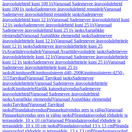
äravoolulehtrid kuni 100 l/s
Varuosad Sademevee äravoolulehtrid
kuni 100 l/s jaoks
Sademevee äravoolulehtrid rennidele
Varuosad
Sademevee äravoolulehtrid rennidele jaoks
Sademevee
äravoolulehtrid kuni 12 l/s
Varuosad Sademevee äravoolulehtrid kuni
12 l/s jaoks
Sademevee äravoolulehtrid kuni 25 l/s
Varuosad
Sademevee äravoolulehtrid kuni 25 l/s jaoks
Aurutõkke
elemendid
Varuosad Aurutõkke elemendid jaoks
Sademevee
äravoolulehtritele kuni 12 l/s
Varuosad Sademevee äravoolulehtritele
kuni 12 l/s jaoks
Sademevee äravoolulehtritele kuni 25
l/s
Avariiülevooludele
Varuosad Avariiülevooludele jaoks
Sademevee
äravoolulehtritele kuni 12 l/s
Varuosad Sademevee äravoolulehtritele
kuni 12 l/s jaoks
Sademevee äravoolulehtritele kuni 25 l/s
Varuosad
Sademevee äravoolulehtritele kuni 25 l/s
jaoks
Kinnitused
Kinnitussüsteem d40–200
Kinnitussüsteem d250–
315
Tarvikud
Varuosad Tarvikud jaoks
Sademevee
äravoolulehtritele
Varuosad Sademevee äravoolulehtritele
jaoks
Kinnitustele
Harilik katusekuivendus
Sademevee
äravoolulehtrid
Varuosad Sademevee äravoolulehtrid
jaoks
Aurutõkke elemendid
Varuosad Aurutõkke elemendid
jaoks
Tarvikud
Varuosad Tarvikud
jaoks
Põrandakuivendus
Pinnasekuivendus sees ja väljas
Varuosad
Pinnasekuivendus sees ja väljas jaoks
Põrandaäravoolud rõdudele ja
terrassidele, 10 x 10 cm
Varuosad Põrandaäravoolud rõdudele ja
terrassidele, 10 x 10 cm jaoks
Põrandaäravoolud 13 x 13 cm
Põranda
sissevoolud rõdudele ja terrassidele, 13 x 13 cm
Põrandasissevoolud