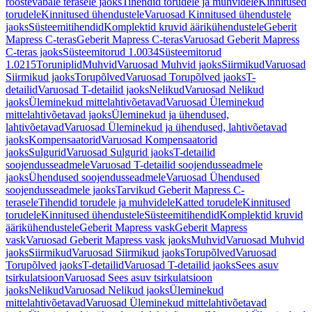
roostevabale terasele jaoks
Tihendid torudele ja muhvidele
Kinnitused
torudele
Kinnitused ühendustele
Varuosad Kinnitused ühendustele
jaoks
Süsteemitihendid
Komplektid kruvid äärikühendustele
Geberit
Mapress C-teras
Geberit Mapress C-teras
Varuosad Geberit Mapress
C-teras jaoks
Süsteemitorud 1.0034
Süsteemitorud
1.0215
Toruniplid
Muhvid
Varuosad Muhvid jaoks
Siirmikud
Varuosad
Siirmikud jaoks
Torupõlved
Varuosad Torupõlved jaoks
T-
detailid
Varuosad T-detailid jaoks
Nelikud
Varuosad Nelikud
jaoks
Üleminekud mittelahtivõetavad
Varuosad Üleminekud
mittelahtivõetavad jaoks
Üleminekud ja ühendused,
lahtivõetavad
Varuosad Üleminekud ja ühendused, lahtivõetavad
jaoks
Kompensaatorid
Varuosad Kompensaatorid
jaoks
Sulgurid
Varuosad Sulgurid jaoks
T-detailid
soojendusseadmele
Varuosad T-detailid soojendusseadmele
jaoks
Ühendused soojendusseadmele
Varuosad Ühendused
soojendusseadmele jaoks
Tarvikud Geberit Mapress C-
terasele
Tihendid torudele ja muhvidele
Katted torudele
Kinnitused
torudele
Kinnitused ühendustele
Süsteemitihendid
Komplektid kruvid
äärikühendustele
Geberit Mapress vask
Geberit Mapress
vask
Varuosad Geberit Mapress vask jaoks
Muhvid
Varuosad Muhvid
jaoks
Siirmikud
Varuosad Siirmikud jaoks
Torupõlved
Varuosad
Torupõlved jaoks
T-detailid
Varuosad T-detailid jaoks
Sees asuv
tsirkulatsioon
Varuosad Sees asuv tsirkulatsioon
jaoks
Nelikud
Varuosad Nelikud jaoks
Üleminekud
mittelahtivõetavad
Varuosad Üleminekud mittelahtivõetavad