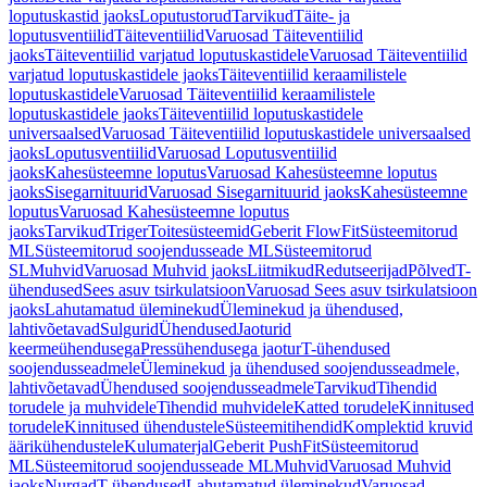
loputuskastid jaoks
Loputustorud
Tarvikud
Täite- ja
loputusventiilid
Täiteventiilid
Varuosad Täiteventiilid
jaoks
Täiteventiilid varjatud loputuskastidele
Varuosad Täiteventiilid
varjatud loputuskastidele jaoks
Täiteventiilid keraamilistele
loputuskastidele
Varuosad Täiteventiilid keraamilistele
loputuskastidele jaoks
Täiteventiilid loputuskastidele
universaalsed
Varuosad Täiteventiilid loputuskastidele universaalsed
jaoks
Loputusventiilid
Varuosad Loputusventiilid
jaoks
Kahesüsteemne loputus
Varuosad Kahesüsteemne loputus
jaoks
Sisegarnituurid
Varuosad Sisegarnituurid jaoks
Kahesüsteemne
loputus
Varuosad Kahesüsteemne loputus
jaoks
Tarvikud
Triger
Toitesüsteemid
Geberit FlowFit
Süsteemitorud
ML
Süsteemitorud soojendusseade ML
Süsteemitorud
SL
Muhvid
Varuosad Muhvid jaoks
Liitmikud
Redutseerijad
Põlved
T-
ühendused
Sees asuv tsirkulatsioon
Varuosad Sees asuv tsirkulatsioon
jaoks
Lahutamatud üleminekud
Üleminekud ja ühendused,
lahtivõetavad
Sulgurid
Ühendused
Jaoturid
keermeühendusega
Pressühendusega jaotur
T-ühendused
soojendusseadmele
Üleminekud ja ühendused soojendusseadmele,
lahtivõetavad
Ühendused soojendusseadmele
Tarvikud
Tihendid
torudele ja muhvidele
Tihendid muhvidele
Katted torudele
Kinnitused
torudele
Kinnitused ühendustele
Süsteemitihendid
Komplektid kruvid
äärikühendustele
Kulumaterjal
Geberit PushFit
Süsteemitorud
ML
Süsteemitorud soojendusseade ML
Muhvid
Varuosad Muhvid
jaoks
Nurgad
T-ühendused
Lahutamatud üleminekud
Varuosad