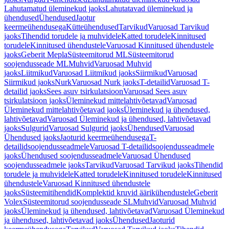
Lahutamatud üleminekud jaoks
Lahutatavad üleminekud ja
ühendused
Ühendused
Jaotur
keermeühendusega
Kütteühendused
Tarvikud
Varuosad Tarvikud
jaoks
Tihendid torudele ja muhvidele
Katted torudele
Kinnitused
torudele
Kinnitused ühendustele
Varuosad Kinnitused ühendustele
jaoks
Geberit Mepla
Süsteemitorud ML
Süsteemitorud
soojendusseade ML
Muhvid
Varuosad Muhvid
jaoks
Liitmikud
Varuosad Liitmikud jaoks
Siirmikud
Varuosad
Siirmikud jaoks
Nurk
Varuosad Nurk jaoks
T-detailid
Varuosad T-
detailid jaoks
Sees asuv tsirkulatsioon
Varuosad Sees asuv
tsirkulatsioon jaoks
Üleminekud mittelahtivõetavad
Varuosad
Üleminekud mittelahtivõetavad jaoks
Üleminekud ja ühendused,
lahtivõetavad
Varuosad Üleminekud ja ühendused, lahtivõetavad
jaoks
Sulgurid
Varuosad Sulgurid jaoks
Ühendused
Varuosad
Ühendused jaoks
Jaoturid keermeühendusega
T-
detailidsoojendusseadmele
Varuosad T-detailidsoojendusseadmele
jaoks
Ühendused soojendusseadmele
Varuosad Ühendused
soojendusseadmele jaoks
Tarvikud
Varuosad Tarvikud jaoks
Tihendid
torudele ja muhvidele
Katted torudele
Kinnitused torudele
Kinnitused
ühendustele
Varuosad Kinnitused ühendustele
jaoks
Süsteemitihendid
Komplektid kruvid äärikühendustele
Geberit
Volex
Süsteemitorud soojendusseade SL
Muhvid
Varuosad Muhvid
jaoks
Üleminekud ja ühendused, lahtivõetavad
Varuosad Üleminekud
ja ühendused, lahtivõetavad jaoks
Ühendused
Jaoturid