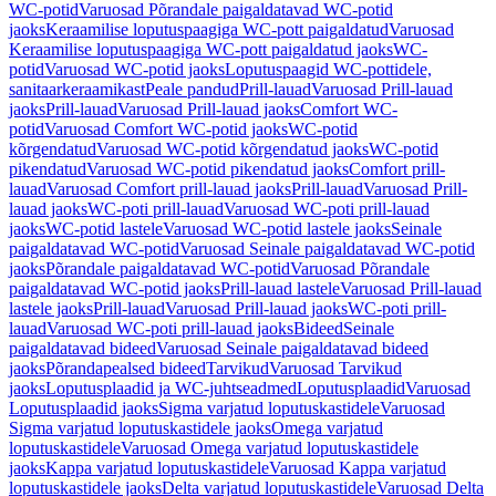
WC-potid
Varuosad Põrandale paigaldatavad WC-potid
jaoks
Keraamilise loputuspaagiga WC-pott paigaldatud
Varuosad
Keraamilise loputuspaagiga WC-pott paigaldatud jaoks
WC-
potid
Varuosad WC-potid jaoks
Loputuspaagid WC-pottidele,
sanitaarkeraamikast
Peale pandud
Prill-lauad
Varuosad Prill-lauad
jaoks
Prill-lauad
Varuosad Prill-lauad jaoks
Comfort WC-
potid
Varuosad Comfort WC-potid jaoks
WC-potid
kõrgendatud
Varuosad WC-potid kõrgendatud jaoks
WC-potid
pikendatud
Varuosad WC-potid pikendatud jaoks
Comfort prill-
lauad
Varuosad Comfort prill-lauad jaoks
Prill-lauad
Varuosad Prill-
lauad jaoks
WC-poti prill-lauad
Varuosad WC-poti prill-lauad
jaoks
WC-potid lastele
Varuosad WC-potid lastele jaoks
Seinale
paigaldatavad WC-potid
Varuosad Seinale paigaldatavad WC-potid
jaoks
Põrandale paigaldatavad WC-potid
Varuosad Põrandale
paigaldatavad WC-potid jaoks
Prill-lauad lastele
Varuosad Prill-lauad
lastele jaoks
Prill-lauad
Varuosad Prill-lauad jaoks
WC-poti prill-
lauad
Varuosad WC-poti prill-lauad jaoks
Bideed
Seinale
paigaldatavad bideed
Varuosad Seinale paigaldatavad bideed
jaoks
Põrandapealsed bideed
Tarvikud
Varuosad Tarvikud
jaoks
Loputusplaadid ja WC-juhtseadmed
Loputusplaadid
Varuosad
Loputusplaadid jaoks
Sigma varjatud loputuskastidele
Varuosad
Sigma varjatud loputuskastidele jaoks
Omega varjatud
loputuskastidele
Varuosad Omega varjatud loputuskastidele
jaoks
Kappa varjatud loputuskastidele
Varuosad Kappa varjatud
loputuskastidele jaoks
Delta varjatud loputuskastidele
Varuosad Delta