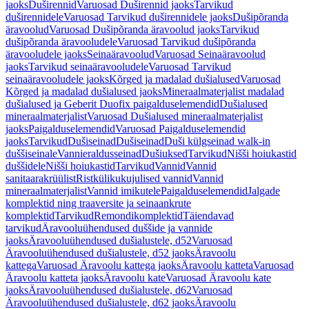
jaoks
Duširennid
Varuosad Duširennid jaoks
Tarvikud
duširennidele
Varuosad Tarvikud duširennidele jaoks
Dušipõranda
äravoolud
Varuosad Dušipõranda äravoolud jaoks
Tarvikud
dušipõranda äravooludele
Varuosad Tarvikud dušipõranda
äravooludele jaoks
Seinaäravoolud
Varuosad Seinaäravoolud
jaoks
Tarvikud seinaäravooludele
Varuosad Tarvikud
seinaäravooludele jaoks
Kõrged ja madalad dušialused
Varuosad
Kõrged ja madalad dušialused jaoks
Mineraalmaterjalist madalad
dušialused ja Geberit Duofix paigalduselemendid
Dušialused
mineraalmaterjalist
Varuosad Dušialused mineraalmaterjalist
jaoks
Paigalduselemendid
Varuosad Paigalduselemendid
jaoks
Tarvikud
Dušiseinad
Dušiseinad
Duši külgseinad walk-in
duššiseinale
Vannieraldusseinad
Dušiuksed
Tarvikud
Nišši hoiukastid
duššidele
Nišši hoiukastid
Tarvikud
Vannid
Vannid
sanitaarakrüülist
Ristkülikukujulised vannid
Vannid
mineraalmaterjalist
Vannid imikutele
Paigalduselemendid
Jalgade
komplektid ning traaversite ja seinaankrute
komplektid
Tarvikud
Remondikomplektid
Täiendavad
tarvikud
Äravooluühendused duššide ja vannide
jaoks
Äravooluühendused dušialustele, d52
Varuosad
Äravooluühendused dušialustele, d52 jaoks
Äravoolu
kattega
Varuosad Äravoolu kattega jaoks
Äravoolu katteta
Varuosad
Äravoolu katteta jaoks
Äravoolu kate
Varuosad Äravoolu kate
jaoks
Äravooluühendused dušialustele, d62
Varuosad
Äravooluühendused dušialustele, d62 jaoks
Äravoolu