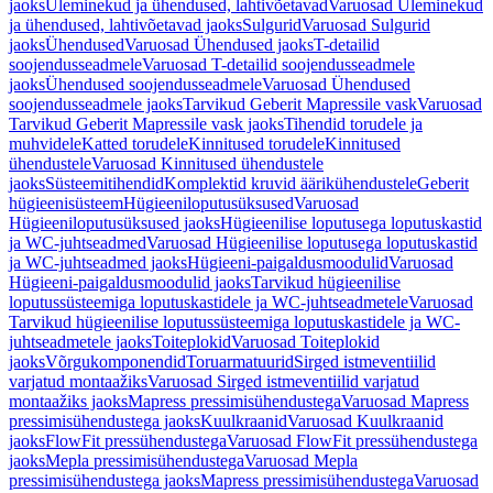
jaoks
Üleminekud ja ühendused, lahtivõetavad
Varuosad Üleminekud
ja ühendused, lahtivõetavad jaoks
Sulgurid
Varuosad Sulgurid
jaoks
Ühendused
Varuosad Ühendused jaoks
T-detailid
soojendusseadmele
Varuosad T-detailid soojendusseadmele
jaoks
Ühendused soojendusseadmele
Varuosad Ühendused
soojendusseadmele jaoks
Tarvikud Geberit Mapressile vask
Varuosad
Tarvikud Geberit Mapressile vask jaoks
Tihendid torudele ja
muhvidele
Katted torudele
Kinnitused torudele
Kinnitused
ühendustele
Varuosad Kinnitused ühendustele
jaoks
Süsteemitihendid
Komplektid kruvid äärikühendustele
Geberit
hügieenisüsteem
Hügieeniloputusüksused
Varuosad
Hügieeniloputusüksused jaoks
Hügieenilise loputusega loputuskastid
ja WC-juhtseadmed
Varuosad Hügieenilise loputusega loputuskastid
ja WC-juhtseadmed jaoks
Hügieeni-paigaldusmoodulid
Varuosad
Hügieeni-paigaldusmoodulid jaoks
Tarvikud hügieenilise
loputussüsteemiga loputuskastidele ja WC-juhtseadmetele
Varuosad
Tarvikud hügieenilise loputussüsteemiga loputuskastidele ja WC-
juhtseadmetele jaoks
Toiteplokid
Varuosad Toiteplokid
jaoks
Võrgukomponendid
Toruarmatuurid
Sirged istmeventiilid
varjatud montaažiks
Varuosad Sirged istmeventiilid varjatud
montaažiks jaoks
Mapress pressimisühendustega
Varuosad Mapress
pressimisühendustega jaoks
Kuulkraanid
Varuosad Kuulkraanid
jaoks
FlowFit pressühendustega
Varuosad FlowFit pressühendustega
jaoks
Mepla pressimisühendustega
Varuosad Mepla
pressimisühendustega jaoks
Mapress pressimisühendustega
Varuosad