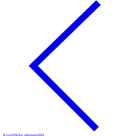
Aurutõkke elemendid