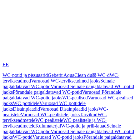
EE
WC-potid ja pissuaarid
Geberit AquaClean dušš-WC-d
WC-
tervikseadmed
Varuosad WC-tervikseadmed jaoks
Seinale
paigaldatavad WC-potid
Varuosad Seinale paigaldatavad WC-potid
jaoks
Põrandale paigaldatavad WC-potid
Varuosad Põrandale
paigaldatavad WC-potid jaoks
WC-pealised
Varuosad WC-pealised
jaoks
WC-pottidele
Varuosad WC-pottidele
jaoks
Disainplaadid
Varuosad Disainplaadid jaoks
WC-
pealistele
Varuosad WC-pealistele jaoks
Tarvikud
WC-
tervikseadmetele
WC-pealistele
WC-pealistele ja WC-
tervikseadmetele
Kulumaterjal
WC-potid ja prill-lauad
Seinale
paigaldatavad WC-potid
Varuosad Seinale paigaldatavad WC-potid
jaoks
WC-potid
Varuosad WC-potid jaoks
Põrandale paigaldatavad