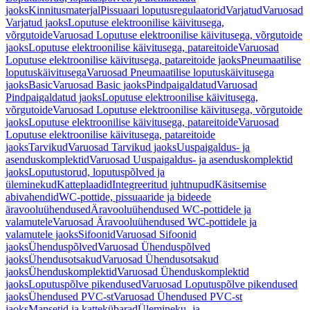
jaoks
Kinnitusmaterjal
Pissuaari loputusregulaatorid
Varjatud
Varuosad
Varjatud jaoks
Loputuse elektroonilise käivitusega,
võrgutoide
Varuosad Loputuse elektroonilise käivitusega, võrgutoide
jaoks
Loputuse elektroonilise käivitusega, patareitoide
Varuosad
Loputuse elektroonilise käivitusega, patareitoide jaoks
Pneumaatilise
loputuskäivitusega
Varuosad Pneumaatilise loputuskäivitusega
jaoks
Basic
Varuosad Basic jaoks
Pindpaigaldatud
Varuosad
Pindpaigaldatud jaoks
Loputuse elektroonilise käivitusega,
võrgutoide
Varuosad Loputuse elektroonilise käivitusega, võrgutoide
jaoks
Loputuse elektroonilise käivitusega, patareitoide
Varuosad
Loputuse elektroonilise käivitusega, patareitoide
jaoks
Tarvikud
Varuosad Tarvikud jaoks
Uuspaigaldus- ja
asenduskomplektid
Varuosad Uuspaigaldus- ja asenduskomplektid
jaoks
Loputustorud, loputuspõlved ja
üleminekud
Katteplaadid
Integreeritud juhtnupud
Käsitsemise
abivahendid
WC-pottide, pissuaaride ja bideede
äravooluühendused
Äravooluühendused WC-pottidele ja
valamutele
Varuosad Äravooluühendused WC-pottidele ja
valamutele jaoks
Sifoonid
Varuosad Sifoonid
jaoks
Ühenduspõlved
Varuosad Ühenduspõlved
jaoks
Ühendusotsakud
Varuosad Ühendusotsakud
jaoks
Ühenduskomplektid
Varuosad Ühenduskomplektid
jaoks
Loputuspõlve pikendused
Varuosad Loputuspõlve pikendused
jaoks
Ühendused PVC-st
Varuosad Ühendused PVC-st
jaoks
Mansetid ja kattekübarad
Ülemineku- ja