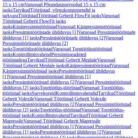
15 x 15 cm
Varuosad Põrandasissevoolud 15 x 15 cm
jaoks
Tarvikud
Tööriistad, võrgukomponendid ja
tarkvara
Tööriistad
Tööriistad Geberit FlowFit jaoks
Varuosad
Tööriistad Geberit FlowFit jaoks
jaoks
Käsipressimistööriistad
Varuosad Käsipressimistööriistad
jaoks
Pressimistööriistade ühilduvus [1]
Varuosad Pressimistööriistade
ühilduvus [1] jaoks
Pressimistööriistade ühilduvus [2]
Varuosad
Pressimistööriistade ühilduvus [2]
jaoks
Torutöötlustööriistad
Varuosad Torutöötlustööriistad
jaoks
Kontrollimisvahend
Pressimisseadmed
tööriistadega
Tarvikud
Tööriistad Geberit Meplale
Varuosad
Tööriistad Geberit Meplale jaoks
Käsipressimistööriistad
Varuosad
Käsipressimistööriistad jaoks
Pressimistööriistad ühilduvus
[1]
Varuosad Pressimistööriistad ühilduvus [1]
jaoks
Pressimistööriistad ühilduvus [2]
Varuosad Pressimistööriistad
ühilduvus [2] jaoks
Toortöötlus-tööriistad
Varuosad Toortöötlus-
tööriistad jaoks
Survekorgid
Kontrollimisvahendid
Tarvikud
Tööriistad
Geberit Volexile
Varuosad Tööriistad Geberit Volexile
jaoks
Pressimistööriistad ühilduvus [2]
Varuosad Pressimistööriistad
ühilduvus [2] jaoks
Toortöötlus-tööriistad
Varuosad Toortöötlus-
tööriistad jaoks
Kontrollimisvahend
Tarvikud
Tööriistad Geberit
Mapressile
Varuosad Tööriistad Geberit Mapressile
jaoks
Pressimistööriistad ühilduvus [1]
Varuosad Pressimistööriistad
ühilduvus [1] jaoks
Pressimistööriistad ühilduvus [2]
Varuosad
Pressimistööriistad ühilduvus [2] jaoks
Pressimistööriistad ühilduvus