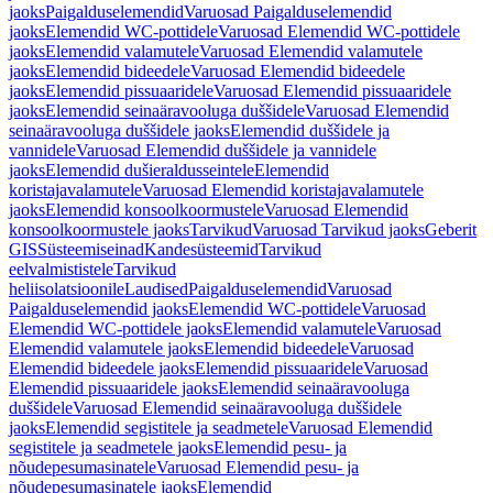
jaoks
Paigalduselemendid
Varuosad Paigalduselemendid
jaoks
Elemendid WC-pottidele
Varuosad Elemendid WC-pottidele
jaoks
Elemendid valamutele
Varuosad Elemendid valamutele
jaoks
Elemendid bideedele
Varuosad Elemendid bideedele
jaoks
Elemendid pissuaaridele
Varuosad Elemendid pissuaaridele
jaoks
Elemendid seinaäravooluga duššidele
Varuosad Elemendid
seinaäravooluga duššidele jaoks
Elemendid duššidele ja
vannidele
Varuosad Elemendid duššidele ja vannidele
jaoks
Elemendid dušieraldusseintele
Elemendid
koristajavalamutele
Varuosad Elemendid koristajavalamutele
jaoks
Elemendid konsoolkoormustele
Varuosad Elemendid
konsoolkoormustele jaoks
Tarvikud
Varuosad Tarvikud jaoks
Geberit
GIS
Süsteemiseinad
Kandesüsteemid
Tarvikud
eelvalmististele
Tarvikud
heliisolatsioonile
Laudised
Paigalduselemendid
Varuosad
Paigalduselemendid jaoks
Elemendid WC-pottidele
Varuosad
Elemendid WC-pottidele jaoks
Elemendid valamutele
Varuosad
Elemendid valamutele jaoks
Elemendid bideedele
Varuosad
Elemendid bideedele jaoks
Elemendid pissuaaridele
Varuosad
Elemendid pissuaaridele jaoks
Elemendid seinaäravooluga
duššidele
Varuosad Elemendid seinaäravooluga duššidele
jaoks
Elemendid segistitele ja seadmetele
Varuosad Elemendid
segistitele ja seadmetele jaoks
Elemendid pesu- ja
nõudepesumasinatele
Varuosad Elemendid pesu- ja
nõudepesumasinatele jaoks
Elemendid