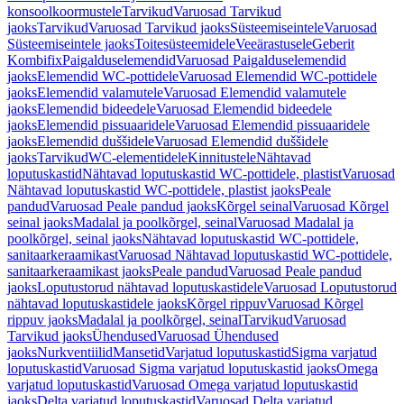
konsoolkoormustele
Tarvikud
Varuosad Tarvikud
jaoks
Tarvikud
Varuosad Tarvikud jaoks
Süsteemiseintele
Varuosad
Süsteemiseintele jaoks
Toitesüsteemidele
Veeärastusele
Geberit
Kombifix
Paigalduselemendid
Varuosad Paigalduselemendid
jaoks
Elemendid WC-pottidele
Varuosad Elemendid WC-pottidele
jaoks
Elemendid valamutele
Varuosad Elemendid valamutele
jaoks
Elemendid bideedele
Varuosad Elemendid bideedele
jaoks
Elemendid pissuaaridele
Varuosad Elemendid pissuaaridele
jaoks
Elemendid duššidele
Varuosad Elemendid duššidele
jaoks
Tarvikud
WC-elementidele
Kinnitustele
Nähtavad
loputuskastid
Nähtavad loputuskastid WC-pottidele, plastist
Varuosad
Nähtavad loputuskastid WC-pottidele, plastist jaoks
Peale
pandud
Varuosad Peale pandud jaoks
Kõrgel seinal
Varuosad Kõrgel
seinal jaoks
Madalal ja poolkõrgel, seinal
Varuosad Madalal ja
poolkõrgel, seinal jaoks
Nähtavad loputuskastid WC-pottidele,
sanitaarkeraamikast
Varuosad Nähtavad loputuskastid WC-pottidele,
sanitaarkeraamikast jaoks
Peale pandud
Varuosad Peale pandud
jaoks
Loputustorud nähtavad loputuskastidele
Varuosad Loputustorud
nähtavad loputuskastidele jaoks
Kõrgel rippuv
Varuosad Kõrgel
rippuv jaoks
Madalal ja poolkõrgel, seinal
Tarvikud
Varuosad
Tarvikud jaoks
Ühendused
Varuosad Ühendused
jaoks
Nurkventiilid
Mansetid
Varjatud loputuskastid
Sigma varjatud
loputuskastid
Varuosad Sigma varjatud loputuskastid jaoks
Omega
varjatud loputuskastid
Varuosad Omega varjatud loputuskastid
jaoks
Delta varjatud loputuskastid
Varuosad Delta varjatud