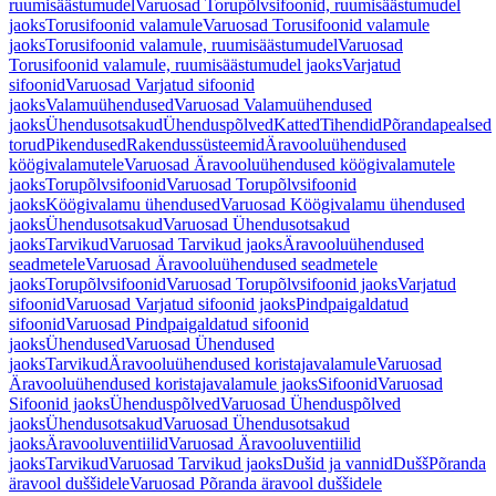
ruumisäästumudel
Varuosad Torupõlvsifoonid, ruumisäästumudel
jaoks
Torusifoonid valamule
Varuosad Torusifoonid valamule
jaoks
Torusifoonid valamule, ruumisäästumudel
Varuosad
Torusifoonid valamule, ruumisäästumudel jaoks
Varjatud
sifoonid
Varuosad Varjatud sifoonid
jaoks
Valamuühendused
Varuosad Valamuühendused
jaoks
Ühendusotsakud
Ühenduspõlved
Katted
Tihendid
Põrandapealsed
torud
Pikendused
Rakendussüsteemid
Äravooluühendused
köögivalamutele
Varuosad Äravooluühendused köögivalamutele
jaoks
Torupõlvsifoonid
Varuosad Torupõlvsifoonid
jaoks
Köögivalamu ühendused
Varuosad Köögivalamu ühendused
jaoks
Ühendusotsakud
Varuosad Ühendusotsakud
jaoks
Tarvikud
Varuosad Tarvikud jaoks
Äravooluühendused
seadmetele
Varuosad Äravooluühendused seadmetele
jaoks
Torupõlvsifoonid
Varuosad Torupõlvsifoonid jaoks
Varjatud
sifoonid
Varuosad Varjatud sifoonid jaoks
Pindpaigaldatud
sifoonid
Varuosad Pindpaigaldatud sifoonid
jaoks
Ühendused
Varuosad Ühendused
jaoks
Tarvikud
Äravooluühendused koristajavalamule
Varuosad
Äravooluühendused koristajavalamule jaoks
Sifoonid
Varuosad
Sifoonid jaoks
Ühenduspõlved
Varuosad Ühenduspõlved
jaoks
Ühendusotsakud
Varuosad Ühendusotsakud
jaoks
Äravooluventiilid
Varuosad Äravooluventiilid
jaoks
Tarvikud
Varuosad Tarvikud jaoks
Dušid ja vannid
Dušš
Põranda
äravool duššidele
Varuosad Põranda äravool duššidele