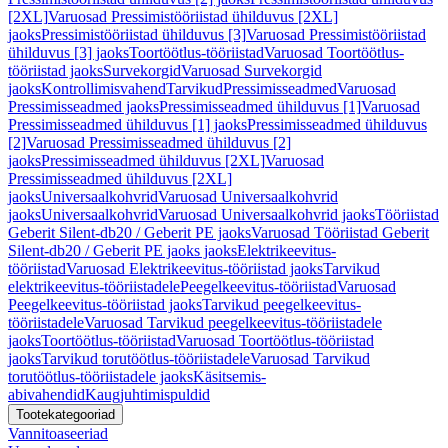
[2XL]
Varuosad Pressimistööriistad ühilduvus [2XL]
jaoks
Pressimistööriistad ühilduvus [3]
Varuosad Pressimistööriistad
ühilduvus [3] jaoks
Toortöötlus-tööriistad
Varuosad Toortöötlus-
tööriistad jaoks
Survekorgid
Varuosad Survekorgid
jaoks
Kontrollimisvahend
Tarvikud
Pressimisseadmed
Varuosad
Pressimisseadmed jaoks
Pressimisseadmed ühilduvus [1]
Varuosad
Pressimisseadmed ühilduvus [1] jaoks
Pressimisseadmed ühilduvus
[2]
Varuosad Pressimisseadmed ühilduvus [2]
jaoks
Pressimisseadmed ühilduvus [2XL]
Varuosad
Pressimisseadmed ühilduvus [2XL]
jaoks
Universaalkohvrid
Varuosad Universaalkohvrid
jaoks
Universaalkohvrid
Varuosad Universaalkohvrid jaoks
Tööriistad
Geberit Silent-db20 / Geberit PE jaoks
Varuosad Tööriistad Geberit
Silent-db20 / Geberit PE jaoks jaoks
Elektrikeevitus-
tööriistad
Varuosad Elektrikeevitus-tööriistad jaoks
Tarvikud
elektrikeevitus-tööriistadele
Peegelkeevitus-tööriistad
Varuosad
Peegelkeevitus-tööriistad jaoks
Tarvikud peegelkeevitus-
tööriistadele
Varuosad Tarvikud peegelkeevitus-tööriistadele
jaoks
Toortöötlus-tööriistad
Varuosad Toortöötlus-tööriistad
jaoks
Tarvikud torutöötlus-tööriistadele
Varuosad Tarvikud
torutöötlus-tööriistadele jaoks
Käsitsemis-
abivahendid
Kaugjuhtimispuldid
Tootekategooriad
Vannitoaseeriad