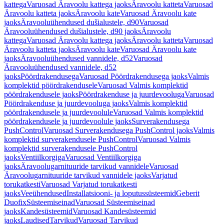
kattega
Varuosad Äravoolu kattega jaoks
Äravoolu katteta
Varuosad
Äravoolu katteta jaoks
Äravoolu kate
Varuosad Äravoolu kate
jaoks
Äravooluühendused dušialustele, d90
Varuosad
Äravooluühendused dušialustele, d90 jaoks
Äravoolu
kattega
Varuosad Äravoolu kattega jaoks
Äravoolu katteta
Varuosad
Äravoolu katteta jaoks
Äravoolu kate
Varuosad Äravoolu kate
jaoks
Äravooluühendused vannidele, d52
Varuosad
Äravooluühendused vannidele, d52
jaoks
Pöördrakendusega
Varuosad Pöördrakendusega jaoks
Valmis
komplektid pöördrakendusele
Varuosad Valmis komplektid
pöördrakendusele jaoks
Pöördrakenduse ja juurdevooluga
Varuosad
Pöördrakenduse ja juurdevooluga jaoks
Valmis komplektid
pöördrakendusele ja juurdevoolule
Varuosad Valmis komplektid
pöördrakendusele ja juurdevoolule jaoks
Surverakendusega
PushControl
Varuosad Surverakendusega PushControl jaoks
Valmis
komplektid surverakendusele PushControl
Varuosad Valmis
komplektid surverakendusele PushControl
jaoks
Ventiilkorgiga
Varuosad Ventiilkorgiga
jaoks
Äravoolugarnituuride tarvikud vannidele
Varuosad
Äravoolugarnituuride tarvikud vannidele jaoks
Varjatud
torukatkesti
Varuosad Varjatud torukatkesti
jaoks
Veeühendused
Installatsiooni- ja loputussüsteemid
Geberit
Duofix
Süsteemiseinad
Varuosad Süsteemiseinad
jaoks
Kandesüsteemid
Varuosad Kandesüsteemid
jaoks
Laudised
Tarvikud
Varuosad Tarvikud