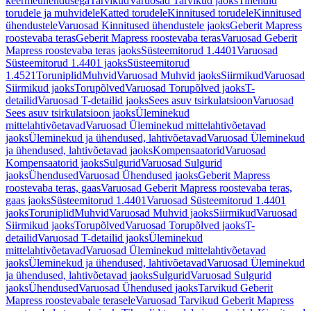
keermeühendusega
Tarvikud
Varuosad Tarvikud jaoks
Tihendid
torudele ja muhvidele
Katted torudele
Kinnitused torudele
Kinnitused
ühendustele
Varuosad Kinnitused ühendustele jaoks
Geberit Mapress
roostevaba teras
Geberit Mapress roostevaba teras
Varuosad Geberit
Mapress roostevaba teras jaoks
Süsteemitorud 1.4401
Varuosad
Süsteemitorud 1.4401 jaoks
Süsteemitorud
1.4521
Toruniplid
Muhvid
Varuosad Muhvid jaoks
Siirmikud
Varuosad
Siirmikud jaoks
Torupõlved
Varuosad Torupõlved jaoks
T-
detailid
Varuosad T-detailid jaoks
Sees asuv tsirkulatsioon
Varuosad
Sees asuv tsirkulatsioon jaoks
Üleminekud
mittelahtivõetavad
Varuosad Üleminekud mittelahtivõetavad
jaoks
Üleminekud ja ühendused, lahtivõetavad
Varuosad Üleminekud
ja ühendused, lahtivõetavad jaoks
Kompensaatorid
Varuosad
Kompensaatorid jaoks
Sulgurid
Varuosad Sulgurid
jaoks
Ühendused
Varuosad Ühendused jaoks
Geberit Mapress
roostevaba teras, gaas
Varuosad Geberit Mapress roostevaba teras,
gaas jaoks
Süsteemitorud 1.4401
Varuosad Süsteemitorud 1.4401
jaoks
Toruniplid
Muhvid
Varuosad Muhvid jaoks
Siirmikud
Varuosad
Siirmikud jaoks
Torupõlved
Varuosad Torupõlved jaoks
T-
detailid
Varuosad T-detailid jaoks
Üleminekud
mittelahtivõetavad
Varuosad Üleminekud mittelahtivõetavad
jaoks
Üleminekud ja ühendused, lahtivõetavad
Varuosad Üleminekud
ja ühendused, lahtivõetavad jaoks
Sulgurid
Varuosad Sulgurid
jaoks
Ühendused
Varuosad Ühendused jaoks
Tarvikud Geberit
Mapress roostevabale terasele
Varuosad Tarvikud Geberit Mapress