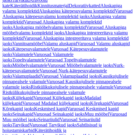
jaoks
Tarvikud
Äravoolu
kate
Käterätihoidik
Kinnitusmaterjal
Dekoratiivkatted
Aluskapiga
valamu komplektid
Aluskapiga kätepesuvalamu komplektid
Varuosad
Aluskapiga kätepesuvalamu komplektid jaoks
Aluskapiga valamu
komplektid
Varuosad Aluskapiga valamu komplektid
jaoks
Aluskapiga mööbelvalamu komplektid
Varuosad Aluskapiga
mööbelvalamu komplektid jaoks
Aluskapiga integreeritava valamu
komplektid
Varuosad Aluskapiga integreeritava valamu komplektid
jaoks
Vannitoamööbel
Valamu aluskapid
Varuosad Valamu aluskapid
jaoks
Kätepesuvalamutele
Varuosad Kätepesuvalamutele
jaoks
Valamutele
Varuosad Valamutele
jaoks
Topeltvalamutele
Varuosad Topeltvalamutele
jaoks
Mööbelvalamutele
Varuosad Mööbelvalamutele jaoks
Nurk-
kätepesuvalamutele
Varuosad Nurk-kätepesuvalamutele
jaoks
Valamuplaadid
Varuosad Valamuplaadid jaoks
Kausikujulisele
pinnapealsele valamule
Varuosad Kausikujulisele pinnapealsele
valamule jaoks
Ristkülikukujulisele pinnapealsele valamule
Varuosad
Ristkülikukujulisele pinnapealsele valamule
jaoks
Küljekapid
Varuosad Küljekapid jaoks
Madalad
küljekapid
Varuosad Madalad küljekapid jaoks
Kõrgkapid
Varuosad
Kõrgkapid jaoks
Keskmised kapid
Varuosad Keskmised kapid
jaoks
Seinakapid
Varuosad Seinakapid jaoks
Muu mööbel
Varuosad
Muu mööbel jaoks
Seinariiulid
Varuosad Seinariiulid
jaoks
Tarvikud
Varuosad Tarvikud jaoks
Sahtlisisud ja
hoiustamiskarbid
Käterätihoidik ja