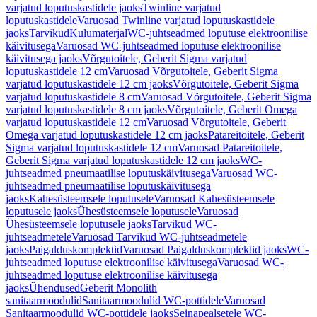
varjatud loputuskastidele jaoks
Twinline varjatud
loputuskastidele
Varuosad Twinline varjatud loputuskastidele
jaoks
Tarvikud
Kulumaterjal
WC-juhtseadmed loputuse elektroonilise
käivitusega
Varuosad WC-juhtseadmed loputuse elektroonilise
käivitusega jaoks
Võrgutoitele, Geberit Sigma varjatud
loputuskastidele 12 cm
Varuosad Võrgutoitele, Geberit Sigma
varjatud loputuskastidele 12 cm jaoks
Võrgutoitele, Geberit Sigma
varjatud loputuskastidele 8 cm
Varuosad Võrgutoitele, Geberit Sigma
varjatud loputuskastidele 8 cm jaoks
Võrgutoitele, Geberit Omega
varjatud loputuskastidele 12 cm
Varuosad Võrgutoitele, Geberit
Omega varjatud loputuskastidele 12 cm jaoks
Patareitoitele, Geberit
Sigma varjatud loputuskastidele 12 cm
Varuosad Patareitoitele,
Geberit Sigma varjatud loputuskastidele 12 cm jaoks
WC-
juhtseadmed pneumaatilise loputuskäivitusega
Varuosad WC-
juhtseadmed pneumaatilise loputuskäivitusega
jaoks
Kahesüsteemsele loputusele
Varuosad Kahesüsteemsele
loputusele jaoks
Ühesüsteemsele loputusele
Varuosad
Ühesüsteemsele loputusele jaoks
Tarvikud WC-
juhtseadmetele
Varuosad Tarvikud WC-juhtseadmetele
jaoks
Paigalduskomplektid
Varuosad Paigalduskomplektid jaoks
WC-
juhtseadmed loputuse elektroonilise käivitusega
Varuosad WC-
juhtseadmed loputuse elektroonilise käivitusega
jaoks
Ühendused
Geberit Monolith
sanitaarmoodulid
Sanitaarmoodulid WC-pottidele
Varuosad
Sanitaarmoodulid WC-pottidele jaoks
Seinapealsetele WC-