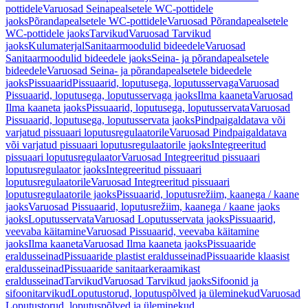
pottidele
Varuosad Seinapealsetele WC-pottidele
jaoks
Põrandapealsetele WC-pottidele
Varuosad Põrandapealsetele
WC-pottidele jaoks
Tarvikud
Varuosad Tarvikud
jaoks
Kulumaterjal
Sanitaarmoodulid bideedele
Varuosad
Sanitaarmoodulid bideedele jaoks
Seina- ja põrandapealsetele
bideedele
Varuosad Seina- ja põrandapealsetele bideedele
jaoks
Pissuaarid
Pissuaarid, loputusega, loputusservaga
Varuosad
Pissuaarid, loputusega, loputusservaga jaoks
Ilma kaaneta
Varuosad
Ilma kaaneta jaoks
Pissuaarid, loputusega, loputusservata
Varuosad
Pissuaarid, loputusega, loputusservata jaoks
Pindpaigaldatava või
varjatud pissuaari loputusregulaatorile
Varuosad Pindpaigaldatava
või varjatud pissuaari loputusregulaatorile jaoks
Integreeritud
pissuaari loputusregulaator
Varuosad Integreeritud pissuaari
loputusregulaator jaoks
Integreeritud pissuaari
loputusregulaatorile
Varuosad Integreeritud pissuaari
loputusregulaatorile jaoks
Pissuaarid, loputusrežiim, kaanega / kaane
jaoks
Varuosad Pissuaarid, loputusrežiim, kaanega / kaane jaoks
jaoks
Loputusservata
Varuosad Loputusservata jaoks
Pissuaarid,
veevaba käitamine
Varuosad Pissuaarid, veevaba käitamine
jaoks
Ilma kaaneta
Varuosad Ilma kaaneta jaoks
Pissuaaride
eraldusseinad
Pissuaaride plastist eraldusseinad
Pissuaaride klaasist
eraldusseinad
Pissuaaride sanitaarkeraamikast
eraldusseinad
Tarvikud
Varuosad Tarvikud jaoks
Sifoonid ja
sifoonitarvikud
Loputustorud, loputuspõlved ja üleminekud
Varuosad
Loputustorud, loputuspõlved ja üleminekud