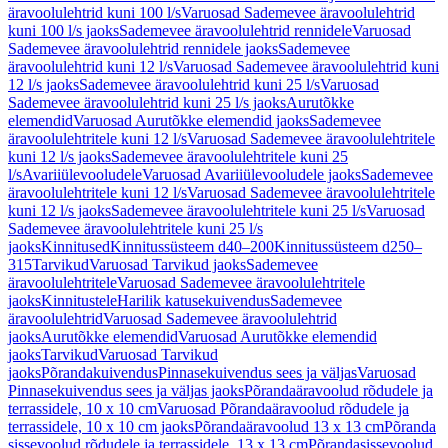
äravoolulehtrid kuni 100 l/s
Varuosad Sademevee äravoolulehtrid
kuni 100 l/s jaoks
Sademevee äravoolulehtrid rennidele
Varuosad
Sademevee äravoolulehtrid rennidele jaoks
Sademevee
äravoolulehtrid kuni 12 l/s
Varuosad Sademevee äravoolulehtrid kuni
12 l/s jaoks
Sademevee äravoolulehtrid kuni 25 l/s
Varuosad
Sademevee äravoolulehtrid kuni 25 l/s jaoks
Aurutõkke
elemendid
Varuosad Aurutõkke elemendid jaoks
Sademevee
äravoolulehtritele kuni 12 l/s
Varuosad Sademevee äravoolulehtritele
kuni 12 l/s jaoks
Sademevee äravoolulehtritele kuni 25
l/s
Avariiülevooludele
Varuosad Avariiülevooludele jaoks
Sademevee
äravoolulehtritele kuni 12 l/s
Varuosad Sademevee äravoolulehtritele
kuni 12 l/s jaoks
Sademevee äravoolulehtritele kuni 25 l/s
Varuosad
Sademevee äravoolulehtritele kuni 25 l/s
jaoks
Kinnitused
Kinnitussüsteem d40–200
Kinnitussüsteem d250–
315
Tarvikud
Varuosad Tarvikud jaoks
Sademevee
äravoolulehtritele
Varuosad Sademevee äravoolulehtritele
jaoks
Kinnitustele
Harilik katusekuivendus
Sademevee
äravoolulehtrid
Varuosad Sademevee äravoolulehtrid
jaoks
Aurutõkke elemendid
Varuosad Aurutõkke elemendid
jaoks
Tarvikud
Varuosad Tarvikud
jaoks
Põrandakuivendus
Pinnasekuivendus sees ja väljas
Varuosad
Pinnasekuivendus sees ja väljas jaoks
Põrandaäravoolud rõdudele ja
terrassidele, 10 x 10 cm
Varuosad Põrandaäravoolud rõdudele ja
terrassidele, 10 x 10 cm jaoks
Põrandaäravoolud 13 x 13 cm
Põranda
sissevoolud rõdudele ja terrassidele, 13 x 13 cm
Põrandasissevoolud