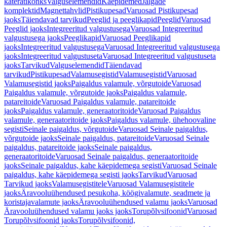
käterätikonks
Valguselemendid
Käepidemed
Jalgade
komplektid
Magnettahvlid
Pistikupesad
Varuosad Pistikupesad
jaoks
Täiendavad tarvikud
Peeglid ja peeglikapid
Peeglid
Varuosad
Peeglid jaoks
Integreeritud valgustusega
Varuosad Integreeritud
valgustusega jaoks
Peeglikapid
Varuosad Peeglikapid
jaoks
Integreeritud valgustusega
Varuosad Integreeritud valgustusega
jaoks
Integreeritud valgustuseta
Varuosad Integreeritud valgustuseta
jaoks
Tarvikud
Valguselemendid
Täiendavad
tarvikud
Pistikupesad
Valamusegistid
Valamusegistid
Varuosad
Valamusegistid jaoks
Paigaldus valamule, võrgutoide
Varuosad
Paigaldus valamule, võrgutoide jaoks
Paigaldus valamule,
patareitoide
Varuosad Paigaldus valamule, patareitoide
jaoks
Paigaldus valamule, generaatoritoide
Varuosad Paigaldus
valamule, generaatoritoide jaoks
Paigaldus valamule, ühehoovaline
segisti
Seinale paigaldus, võrgutoide
Varuosad Seinale paigaldus,
võrgutoide jaoks
Seinale paigaldus, patareitoide
Varuosad Seinale
paigaldus, patareitoide jaoks
Seinale paigaldus,
generaatoritoide
Varuosad Seinale paigaldus, generaatoritoide
jaoks
Seinale paigaldus, kahe käepidemega segisti
Varuosad Seinale
paigaldus, kahe käepidemega segisti jaoks
Tarvikud
Varuosad
Tarvikud jaoks
Valamusegistitele
Varuosad Valamusegistitele
jaoks
Äravooluühendused pesukoha, köögivalamute, seadmete ja
koristajavalamute jaoks
Äravooluühendused valamu jaoks
Varuosad
Äravooluühendused valamu jaoks jaoks
Torupõlvsifoonid
Varuosad
Torupõlvsifoonid jaoks
Torupõlvsifoonid,