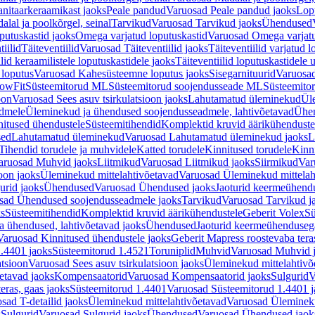
nitaarkeraamikast jaoks
Peale pandud
Varuosad Peale pandud jaoks
Lopu
alal ja poolkõrgel, seinal
Tarvikud
Varuosad Tarvikud jaoks
Ühendused
putuskastid jaoks
Omega varjatud loputuskastid
Varuosad Omega varjatu
tiilid
Täiteventiilid
Varuosad Täiteventiilid jaoks
Täiteventiilid varjatud l
lid keraamilistele loputuskastidele jaoks
Täiteventiilid loputuskastidele 
loputus
Varuosad Kahesüsteemne loputus jaoks
Sisegarnituurid
Varuosad
lowFit
Süsteemitorud ML
Süsteemitorud soojendusseade ML
Süsteemito
oon
Varuosad Sees asuv tsirkulatsioon jaoks
Lahutamatud üleminekud
Ül
admele
Üleminekud ja ühendused soojendusseadmele, lahtivõetavad
Ühen
itused ühendustele
Süsteemitihendid
Komplektid kruvid äärikühenduste
sed
Lahutamatud üleminekud
Varuosad Lahutamatud üleminekud jaoks
L
Tihendid torudele ja muhvidele
Katted torudele
Kinnitused torudele
Kinn
aruosad Muhvid jaoks
Liitmikud
Varuosad Liitmikud jaoks
Siirmikud
Var
oon jaoks
Üleminekud mittelahtivõetavad
Varuosad Üleminekud mittelah
urid jaoks
Ühendused
Varuosad Ühendused jaoks
Jaoturid keermeühend
sad Ühendused soojendusseadmele jaoks
Tarvikud
Varuosad Tarvikud j
ks
Süsteemitihendid
Komplektid kruvid äärikühendustele
Geberit Volex
Sü
 ühendused, lahtivõetavad jaoks
Ühendused
Jaoturid keermeühenduseg
Varuosad Kinnitused ühendustele jaoks
Geberit Mapress roostevaba tera
.4401 jaoks
Süsteemitorud 1.4521
Toruniplid
Muhvid
Varuosad Muhvid 
atsioon
Varuosad Sees asuv tsirkulatsioon jaoks
Üleminekud mittelahtivõ
etavad jaoks
Kompensaatorid
Varuosad Kompensaatorid jaoks
Sulgurid
V
eras, gaas jaoks
Süsteemitorud 1.4401
Varuosad Süsteemitorud 1.4401 j
sad T-detailid jaoks
Üleminekud mittelahtivõetavad
Varuosad Ülemineku
s
Sulgurid
Varuosad Sulgurid jaoks
Ühendused
Varuosad Ühendused jaok