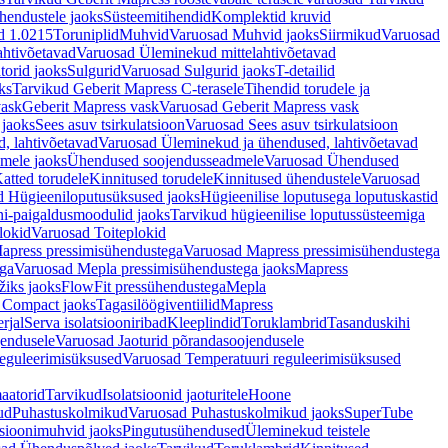
hendustele jaoks
Süsteemitihendid
Komplektid kruvid
d 1.0215
Toruniplid
Muhvid
Varuosad Muhvid jaoks
Siirmikud
Varuosad
ahtivõetavad
Varuosad Üleminekud mittelahtivõetavad
orid jaoks
Sulgurid
Varuosad Sulgurid jaoks
T-detailid
ks
Tarvikud Geberit Mapress C-terasele
Tihendid torudele ja
vask
Geberit Mapress vask
Varuosad Geberit Mapress vask
 jaoks
Sees asuv tsirkulatsioon
Varuosad Sees asuv tsirkulatsioon
, lahtivõetavad
Varuosad Üleminekud ja ühendused, lahtivõetavad
dmele jaoks
Ühendused soojendusseadmele
Varuosad Ühendused
atted torudele
Kinnitused torudele
Kinnitused ühendustele
Varuosad
d Hügieeniloputusüksused jaoks
Hügieenilise loputusega loputuskastid
i-paigaldusmoodulid jaoks
Tarvikud hügieenilise loputussüsteemiga
lokid
Varuosad Toiteplokid
apress pressimisühendustega
Varuosad Mapress pressimisühendustega
ega
Varuosad Mepla pressimisühendustega jaoks
Mapress
žiks jaoks
FlowFit pressühendustega
Mepla
 Compact jaoks
Tagasilöögiventiilid
Mapress
rjal
Serva isolatsiooniribad
Kleeplindid
Toruklambrid
Tasanduskihi
jendusele
Varuosad Jaoturid põrandasoojendusele
reguleerimisüksused
Varuosad Temperatuuri reguleerimisüksused
aatorid
Tarvikud
Isolatsioonid jaoturitele
Hoone
ud
Puhastuskolmikud
Varuosad Puhastuskolmikud jaoks
SuperTube
sioonimuhvid jaoks
Pingutusühendused
Üleminekud teistele