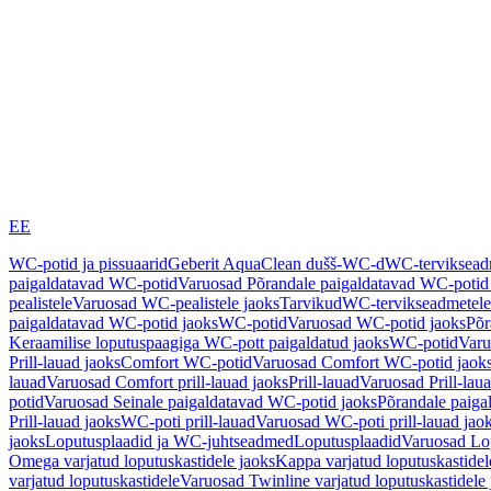
EE
WC-potid ja pissuaarid
Geberit AquaClean dušš-WC-d
WC-terviksea
paigaldatavad WC-potid
Varuosad Põrandale paigaldatavad WC-potid
pealistele
Varuosad WC-pealistele jaoks
Tarvikud
WC-tervikseadmetele
paigaldatavad WC-potid jaoks
WC-potid
Varuosad WC-potid jaoks
Põr
Keraamilise loputuspaagiga WC-pott paigaldatud jaoks
WC-potid
Varu
Prill-lauad jaoks
Comfort WC-potid
Varuosad Comfort WC-potid jaok
lauad
Varuosad Comfort prill-lauad jaoks
Prill-lauad
Varuosad Prill-lau
potid
Varuosad Seinale paigaldatavad WC-potid jaoks
Põrandale paiga
Prill-lauad jaoks
WC-poti prill-lauad
Varuosad WC-poti prill-lauad jao
jaoks
Loputusplaadid ja WC-juhtseadmed
Loputusplaadid
Varuosad Lop
Omega varjatud loputuskastidele jaoks
Kappa varjatud loputuskastidel
varjatud loputuskastidele
Varuosad Twinline varjatud loputuskastidele 