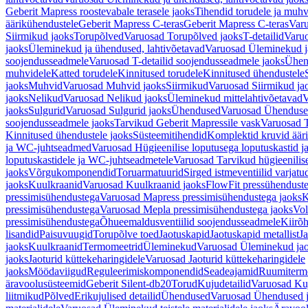
Geberit Mapress roostevabale terasele jaoks
Tihendid torudele ja muhv
äärikühendustele
Geberit Mapress C-teras
Geberit Mapress C-teras
Varu
Siirmikud jaoks
Torupõlved
Varuosad Torupõlved jaoks
T-detailid
Varuo
jaoks
Üleminekud ja ühendused, lahtivõetavad
Varuosad Üleminekud ja
soojendusseadmele
Varuosad T-detailid soojendusseadmele jaoks
Ühen
muhvidele
Katted torudele
Kinnitused torudele
Kinnitused ühendustele
jaoks
Muhvid
Varuosad Muhvid jaoks
Siirmikud
Varuosad Siirmikud ja
jaoks
Nelikud
Varuosad Nelikud jaoks
Üleminekud mittelahtivõetavad
V
jaoks
Sulgurid
Varuosad Sulgurid jaoks
Ühendused
Varuosad Ühenduse
soojendusseadmele jaoks
Tarvikud Geberit Mapressile vask
Varuosad T
Kinnitused ühendustele jaoks
Süsteemitihendid
Komplektid kruvid äär
ja WC-juhtseadmed
Varuosad Hügieenilise loputusega loputuskastid 
loputuskastidele ja WC-juhtseadmetele
Varuosad Tarvikud hügieenilis
jaoks
Võrgukomponendid
Toruarmatuurid
Sirged istmeventiilid varjat
jaoks
Kuulkraanid
Varuosad Kuulkraanid jaoks
FlowFit pressühendust
pressimisühendustega
Varuosad Mapress pressimisühendustega jaoks
K
pressimisühendustega
Varuosad Mepla pressimisühendustega jaoks
Vol
pressimisühendustega
Õhueemaldusventiilid soojendusseadmele
Kiirõh
lisandid
Paisuvuugid
Torupõlve toed
Jaotuskapid
Jaotuskapid metallist
Ja
jaoks
Kuulkraanid
Termomeetrid
Üleminekud
Varuosad Üleminekud ja
jaoks
Jaoturid küttekeharingidele
Varuosad Jaoturid küttekeharingidele
jaoks
Möödaviigud
Reguleerimiskomponendid
Seadeajamid
Ruumiterm
äravoolusüsteemid
Geberit Silent-db20
Torud
Kujudetailid
Varuosad Kuj
liitmikud
Põlved
Erikujulised detailid
Ühendused
Varuosad Ühendused 