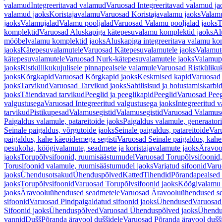
valamud
Integreeritavad valamud
Varuosad Integreeritavad valamud ja
valamud jaoks
Koristajavalamu
Varuosad Koristajavalamu jaoks
Valam
jaoks
Valamujalad
Valamu pooljalad
Varuosad Valamu pooljalad jaoks
T
komplektid
Varuosad Aluskapiga kätepesuvalamu komplektid jaoks
Al
mööbelvalamu komplektid jaoks
Aluskapiga integreeritava valamu ko
jaoks
Kätepesuvalamutele
Varuosad Kätepesuvalamutele jaoks
Valamut
kätepesuvalamutele
Varuosad Nurk-kätepesuvalamutele jaoks
Valamup
jaoks
Ristkülikukujulisele pinnapealsele valamule
Varuosad Ristkülikuk
jaoks
Kõrgkapid
Varuosad Kõrgkapid jaoks
Keskmised kapid
Varuosad
jaoks
Tarvikud
Varuosad Tarvikud jaoks
Sahtlisisud ja hoiustamiskarbi
jaoks
Täiendavad tarvikud
Peeglid ja peeglikapid
Peeglid
Varuosad Peeg
valgustusega
Varuosad Integreeritud valgustusega jaoks
Integreeritud v
tarvikud
Pistikupesad
Valamusegistid
Valamusegistid
Varuosad Valamuse
Paigaldus valamule, patareitoide jaoks
Paigaldus valamule, generaatori
Seinale paigaldus, võrgutoide jaoks
Seinale paigaldus, patareitoide
Varu
paigaldus, kahe käepidemega segisti
Varuosad Seinale paigaldus, kahe
pesukoha, köögivalamute, seadmete ja koristajavalamute jaoks
Äravoo
jaoks
Torupõlvsifoonid, ruumisäästumudel
Varuosad Torupõlvsifoonid,
Torusifoonid valamule, ruumisäästumudel jaoks
Varjatud sifoonid
Varu
jaoks
Ühendusotsakud
Ühenduspõlved
Katted
Tihendid
Põrandapealsed 
jaoks
Torupõlvsifoonid
Varuosad Torupõlvsifoonid jaoks
Köögivalamu
jaoks
Äravooluühendused seadmetele
Varuosad Äravooluühendused se
sifoonid
Varuosad Pindpaigaldatud sifoonid jaoks
Ühendused
Varuosad
Sifoonid jaoks
Ühenduspõlved
Varuosad Ühenduspõlved jaoks
Ühendu
vannid
Dušš
Põranda äravool duššidele
Varuosad Põranda äravool dušši