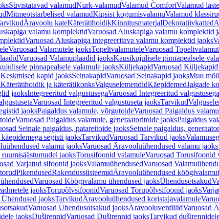
oks
Süvistatavad valamud
Nurk-valamud
Valamud Comfort
Valamud laste
ud
Mitmeotstarbelised valamud
Kipsist kogumisvalamu
Valamud klassiru
arvikud
Äravoolu kate
Käterätihoidik
Kinnitusmaterjal
Dekoratiivkatted
A
uskapiga valamu komplektid
Varuosad Aluskapiga valamu komplektid j
mplektid
Varuosad Aluskapiga integreeritava valamu komplektid jaoks
V
ele
Varuosad Valamutele jaoks
Topeltvalamutele
Varuosad Topeltvalamut
laadid
Varuosad Valamuplaadid jaoks
Kausikujulisele pinnapealsele val
ujulisele pinnapealsele valamule jaoks
Küljekapid
Varuosad Küljekapid
 Keskmised kapid jaoks
Seinakapid
Varuosad Seinakapid jaoks
Muu möö
d
Käterätihoidik ja käterätikonks
Valguselemendid
Käepidemed
Jalgade k
lid jaoks
Integreeritud valgustusega
Varuosad Integreeritud valgustusega
algustuseta
Varuosad Integreeritud valgustuseta jaoks
Tarvikud
Valgusel
gistid jaoks
Paigaldus valamule, võrgutoide
Varuosad Paigaldus valamul
toide
Varuosad Paigaldus valamule, generaatoritoide jaoks
Paigaldus val
osad Seinale paigaldus, patareitoide jaoks
Seinale paigaldus, generaator
 käepidemega segisti jaoks
Tarvikud
Varuosad Tarvikud jaoks
Valamusegi
luühendused valamu jaoks
Varuosad Äravooluühendused valamu jaoks 
 ruumisäästumudel jaoks
Torusifoonid valamule
Varuosad Torusifoonid 
osad Varjatud sifoonid jaoks
Valamuühendused
Varuosad Valamuühend
torud
Pikendused
Rakendussüsteemid
Äravooluühendused köögivalamut
 ühendused
Varuosad Köögivalamu ühendused jaoks
Ühendusotsakud
Va
admetele jaoks
Torupõlvsifoonid
Varuosad Torupõlvsifoonid jaoks
Varja
 Ühendused jaoks
Tarvikud
Äravooluühendused koristajavalamule
Varuo
sotsakud
Varuosad Ühendusotsakud jaoks
Äravooluventiilid
Varuosad Är
dele jaoks
Duširennid
Varuosad Duširennid jaoks
Tarvikud duširennidel