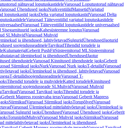
tustorud nähtavad loputuskastidele
Varuosad Loputustorud nähtavad
Varuosad Ühendused jaoks
Nurkventiilid
Mansetid
Varjatud
d loputuskastid jaoks
Delta varjatud loputuskastid
Varuosad Delta
oputuskastidele
Varuosad Täiteventiilid varjatud loputuskastidele
universaalsed
Varuosad Täiteventiilid loputuskastidele universaalsed
 Sisegarnituurid jaoks
Kahesüsteemne loputus
Varuosad
rud SL
Muhvid
Varuosad Muhvid
eminekud ja ühendused, lahtivõetavad
Sulgurid
Ühendused
Jaoturid
dused soojendusseadmele
Tarvikud
Tihendid torudele ja
le
Kulumaterjal
Geberit PushFit
Süsteemitorud ML
Süsteemitorud
ahutatavad üleminekud ja ühendused
Ühendused
Jaotur
itused ühendustele
Varuosad Kinnitused ühendustele jaoks
Geberit
uosad Siirmikud jaoks
Nurk
Varuosad Nurk jaoks
T-detailid
Varuosad
tivõetavad jaoks
Üleminekud ja ühendused, lahtivõetavad
Varuosad
usega
T-detailidsoojendusseadmele
Varuosad T-
aoks
Tihendid torudele ja muhvidele
Katted torudele
Kinnitused
steemitorud soojendusseade SL
Muhvid
Varuosad Muhvid
a
Tarvikud
Varuosad Tarvikud jaoks
Tihendid torudele ja
s
Geberit Mapress roostevaba teras
Varuosad Geberit Mapress
jaoks
Siirmikud
Varuosad Siirmikud jaoks
Torupõlved
Varuosad
etavad
Varuosad Üleminekud mittelahtivõetavad jaoks
Üleminekud ja
aruosad Sulgurid jaoks
Ühendused
Varuosad Ühendused jaoks
Geberit
aoks
Toruniplid
Muhvid
Varuosad Muhvid jaoks
Siirmikud
Varuosad
d mittelahtivõetavad jaoks
Üleminekud ja ühendused,
s
Tarvikud Geberit Mapress roostevabale terasele
Varuosad Tarvikud