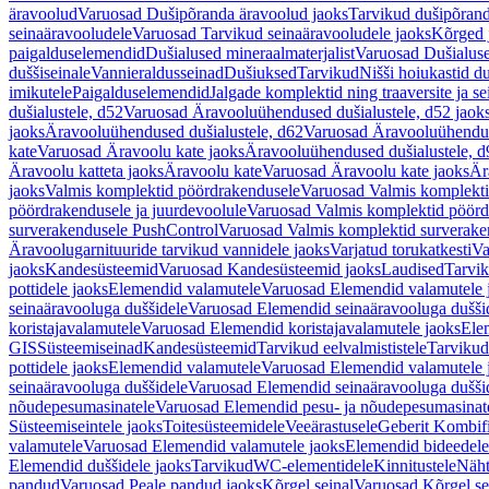
äravoolud
Varuosad Dušipõranda äravoolud jaoks
Tarvikud dušipõrand
seinaäravooludele
Varuosad Tarvikud seinaäravooludele jaoks
Kõrged 
paigalduselemendid
Dušialused mineraalmaterjalist
Varuosad Dušialuse
duššiseinale
Vannieraldusseinad
Dušiuksed
Tarvikud
Nišši hoiukastid d
imikutele
Paigalduselemendid
Jalgade komplektid ning traaversite ja s
dušialustele, d52
Varuosad Äravooluühendused dušialustele, d52 jaok
jaoks
Äravooluühendused dušialustele, d62
Varuosad Äravooluühenduse
kate
Varuosad Äravoolu kate jaoks
Äravooluühendused dušialustele, d
Äravoolu katteta jaoks
Äravoolu kate
Varuosad Äravoolu kate jaoks
Är
jaoks
Valmis komplektid pöördrakendusele
Varuosad Valmis komplekti
pöördrakendusele ja juurdevoolule
Varuosad Valmis komplektid pöördr
surverakendusele PushControl
Varuosad Valmis komplektid surverake
Äravoolugarnituuride tarvikud vannidele jaoks
Varjatud torukatkesti
Va
jaoks
Kandesüsteemid
Varuosad Kandesüsteemid jaoks
Laudised
Tarvi
pottidele jaoks
Elemendid valamutele
Varuosad Elemendid valamutele 
seinaäravooluga duššidele
Varuosad Elemendid seinaäravooluga duššid
koristajavalamutele
Varuosad Elemendid koristajavalamutele jaoks
Ele
GIS
Süsteemiseinad
Kandesüsteemid
Tarvikud eelvalmististele
Tarvikud 
pottidele jaoks
Elemendid valamutele
Varuosad Elemendid valamutele 
seinaäravooluga duššidele
Varuosad Elemendid seinaäravooluga duššid
nõudepesumasinatele
Varuosad Elemendid pesu- ja nõudepesumasinate
Süsteemiseintele jaoks
Toitesüsteemidele
Veeärastusele
Geberit Kombif
valamutele
Varuosad Elemendid valamutele jaoks
Elemendid bideedele
Elemendid duššidele jaoks
Tarvikud
WC-elementidele
Kinnitustele
Näht
pandud
Varuosad Peale pandud jaoks
Kõrgel seinal
Varuosad Kõrgel se