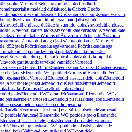
aäravoolud
Varuosad Seinaäravoolud jaoks
Tarvikud
eraalmaterjalist madalad dušialused ja Geberit Duofix
endid jaoks
Tarvikud
Dušiseinad
Dušiseinad
Duši külgseinad walk-in
ikukujulised vannid
Vannid mineraalmaterjalist
Vannid
ud
Äravooluühendused duššide ja vannide jaoks
Äravooluühendused
uosad Äravoolu katteta jaoks
Äravoolu kate
Varuosad Äravoolu kate
 jaoks
Äravoolu katteta
Varuosad Äravoolu katteta jaoks
Äravoolu
ga
Varuosad Äravoolu kattega jaoks
Äravoolu katteta
Varuosad
le, d52 jaoks
Pöördrakendusega
Varuosad Pöördrakendusega
ördrakenduse ja juurdevooluga jaoks
Valmis komplektid
osad Surverakendusega PushControl jaoks
Valmis komplektid
Äravoolugarnituuride tarvikud vannidele
Varuosad
utussüsteemid
Geberit Duofix
Süsteemiseinad
Varuosad Süsteemiseinad
mendid jaoks
Elemendid WC-pottidele
Varuosad Elemendid WC-
id pissuaaridele
Varuosad Elemendid pissuaaridele jaoks
Elemendid
le ja vannidele jaoks
Elemendid dušieraldusseintele
Elemendid
aoks
Tarvikud
Varuosad Tarvikud jaoks
Geberit
endid jaoks
Elemendid WC-pottidele
Varuosad Elemendid WC-
id pissuaaridele
Varuosad Elemendid pissuaaridele jaoks
Elemendid
tele ja seadmetele jaoks
Elemendid pesu- ja
oks
Tarvikud
Varuosad Tarvikud jaoks
Süsteemiseintele
Varuosad
-pottidele
Varuosad Elemendid WC-pottidele jaoks
Elemendid
Elemendid pissuaaridele jaoks
Elemendid duššidele
Varuosad
ad Nähtavad loputuskastid WC-pottidele, plastist jaoks
Peale
seinal jaoks
Nähtavad loputuskastid WC-pottidele,