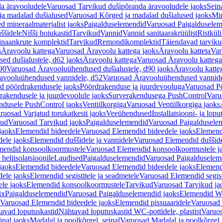
a äravooludele
Varuosad Tarvikud dušipõranda äravooludele jaoks
Sein
ja madalad dušialused
Varuosad Kõrged ja madalad dušialused jaoks
Min
d mineraalmaterjalist jaoks
Paigalduselemendid
Varuosad Paigalduselem
uššidele
Nišši hoiukastid
Tarvikud
Vannid
Vannid sanitaarakrüülist
Ristkül
einaankrute komplektid
Tarvikud
Remondikomplektid
Täiendavad tarvik
s
Äravoolu kattega
Varuosad Äravoolu kattega jaoks
Äravoolu katteta
Var
d dušialustele, d62 jaoks
Äravoolu kattega
Varuosad Äravoolu kattega
90
Varuosad Äravooluühendused dušialustele, d90 jaoks
Äravoolu katte
avooluühendused vannidele, d52
Varuosad Äravooluühendused vannide
d pöördrakendusele jaoks
Pöördrakenduse ja juurdevooluga
Varuosad Pö
akendusele ja juurdevoolule jaoks
Surverakendusega PushControl
Varu
ndusele PushControl jaoks
Ventiilkorgiga
Varuosad Ventiilkorgiga jaoks
ruosad Varjatud torukatkesti jaoks
Veeühendused
Installatsiooni- ja lop
kud
Varuosad Tarvikud jaoks
Paigalduselemendid
Varuosad Paigaldusele
jaoks
Elemendid bideedele
Varuosad Elemendid bideedele jaoks
Elemend
ele jaoks
Elemendid duššidele ja vannidele
Varuosad Elemendid duššide
mendid konsoolkoormustele
Varuosad Elemendid konsoolkoormustele j
heliisolatsioonile
Laudised
Paigalduselemendid
Varuosad Paigalduselem
jaoks
Elemendid bideedele
Varuosad Elemendid bideedele jaoks
Elemend
ele jaoks
Elemendid segistitele ja seadmetele
Varuosad Elemendid segisti
le jaoks
Elemendid konsoolkoormustele
Tarvikud
Varuosad Tarvikud ja
ix
Paigalduselemendid
Varuosad Paigalduselemendid jaoks
Elemendid WC
Varuosad Elemendid bideedele jaoks
Elemendid pissuaaridele
Varuosad 
avad loputuskastid
Nähtavad loputuskastid WC-pottidele, plastist
Varuos
inal jaoks
Madalal ja poolkõrgel, seinal
Varuosad Madalal ja poolkõrgel, 