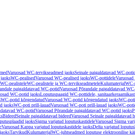
dmed
Varuosad WC-tervikseadmed jaoks
Seinale paigaldatavad WC-poti
 jaoks
WC-pealised
Varuosad WC-pealised jaoks
WC-pottidele
Varuosad 
WC-pealistele
WC-pealistele ja WC-tervikseadmetele
Kulumaterjal
WC-po
andale paigaldatavad WC-potid
Varuosad Põrandale paigaldatavad WC-
osad WC-potid jaoks
Loputuspaagid WC-pottidele, sanitaarkeraamikast
s
WC-potid kõrgendatud
Varuosad WC-potid kõrgendatud jaoks
WC-poti
ad jaoks
WC-poti prill-lauad
Varuosad WC-poti prill-lauad jaoks
WC-potid
ldatavad WC-potid
Varuosad Põrandale paigaldatavad WC-potid jaoks
P
ks
Bideed
Seinale paigaldatavad bideed
Varuosad Seinale paigaldatavad b
utusplaadid jaoks
Sigma varjatud loputuskastidele
Varuosad Sigma varja
e
Varuosad Kappa varjatud loputuskastidele jaoks
Delta varjatud loputus
jaoks
Tarvikud
Kulumaterjal
WC-juhtseadmed loputuse elektroonilise kä