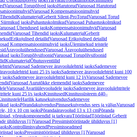
ad Ühenduspõlved jaoks
Tarvikud
Toruklambrid
Kinnitused
ed
Varuosad Torupõlved jaoks
Harutorud
Varuosad Harutorud
atsioonimuhvid
Varuosad Kompensatsioonimuhvid
Tihendid
Kulumaterjal
Geberit Silent-Pro
Torud
Varuosad Torud
Siirmikud jaoks
Puhastuskolmikud
Varuosad Puhastuskolmikud
aruosad Ühendused jaoks
Kompensatsioonimuhvid
Varuosad
hendid
Varuosad Tihendid jaoks
Kulumaterjal
Geberit
nekud
Erikujulised detailid
Varuosad Erikujulised detailid
osad Kompensatsioonimuhvid jaoks
Üleminekud teistele
sid
Äravooluühendused
Varuosad Äravooluühendused
akud jaoks
Torupõlvsifoonid
Varuosad Torupõlvsifoonid
did
Kulumaterjal
Õhutusventiilid
ehtrid
Varuosad Sademevee äravoolulehtrid jaoks
Sademevee
avoolulehtrid kuni 25 l/s jaoks
Sademevee äravoolulehtrid kuni 100
e jaoks
Sademevee äravoolulehtrid kuni 12 l/s
Varuosad Sademevee
endid
Varuosad Aurutõkke elemendid jaoks
Sademevee
dele
Varuosad Avariiülevooludele jaoks
Sademevee äravoolulehtritele
itele kuni 25 l/s jaoks
Kinnitused
Kinnitussüsteem d40–
innitustele
Harilik katusekuivendus
Sademevee
ikud jaoks
Põrandakuivendus
Pinnasekuivendus sees ja väljas
Varuosad
ele, 10 x 10 cm jaoks
Põrandaäravoolud 13 x 13 cm
Põranda
iistad, võrgukomponendid ja tarkvara
Tööriistad
Tööriistad Geberit
tade ühilduvus [1]
Varuosad Pressimistööriistade ühilduvus [1]
jaoks
Kontrollimisvahend
Pressimisseadmed
riistad jaoks
Pressimistööriistad ühilduvus [1]
Varuosad