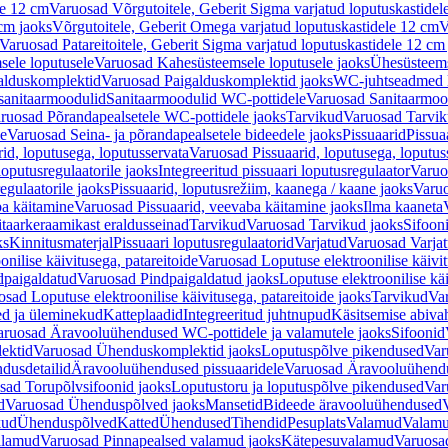
le 12 cm
Varuosad Võrgutoitele, Geberit Sigma varjatud loputuskastidel
 cm jaoks
Võrgutoitele, Geberit Omega varjatud loputuskastidele 12 cm
V
Varuosad Patareitoitele, Geberit Sigma varjatud loputuskastidele 12 cm
ele loputusele
Varuosad Kahesüsteemsele loputusele jaoks
Ühesüsteems
alduskomplektid
Varuosad Paigalduskomplektid jaoks
WC-juhtseadmed lo
sanitaarmoodulid
Sanitaarmoodulid WC-pottidele
Varuosad Sanitaarmoo
ruosad Põrandapealsetele WC-pottidele jaoks
Tarvikud
Varuosad Tarvik
le
Varuosad Seina- ja põrandapealsetele bideedele jaoks
Pissuaarid
Pissua
rid, loputusega, loputusservata
Varuosad Pissuaarid, loputusega, loputus
oputusregulaatorile jaoks
Integreeritud pissuaari loputusregulaator
Varuos
egulaatorile jaoks
Pissuaarid, loputusrežiim, kaanega / kaane jaoks
Varuo
ba käitamine
Varuosad Pissuaarid, veevaba käitamine jaoks
Ilma kaaneta
itaarkeraamikast eraldusseinad
Tarvikud
Varuosad Tarvikud jaoks
Sifooni
ks
Kinnitusmaterjal
Pissuaari loputusregulaatorid
Varjatud
Varuosad Varjat
onilise käivitusega, patareitoide
Varuosad Loputuse elektroonilise käivit
dpaigaldatud
Varuosad Pindpaigaldatud jaoks
Loputuse elektroonilise kä
sad Loputuse elektroonilise käivitusega, patareitoide jaoks
Tarvikud
Va
ed ja üleminekud
Katteplaadid
Integreeritud juhtnupud
Käsitsemise abiva
aruosad Äravooluühendused WC-pottidele ja valamutele jaoks
Sifoonid
ektid
Varuosad Ühenduskomplektid jaoks
Loputuspõlve pikendused
Var
dusdetailid
Äravooluühendused pissuaaridele
Varuosad Äravooluühendus
sad Torupõlvsifoonid jaoks
Loputustoru ja loputuspõlve pikendused
Var
d
Varuosad Ühenduspõlved jaoks
Mansetid
Bideede äravooluühendused
kud
Ühenduspõlved
Katted
Ühendused
Tihendid
Pesuplats
Valamud
Valam
alamud
Varuosad Pinnapealsed valamud jaoks
Kätepesuvalamud
Varuosa