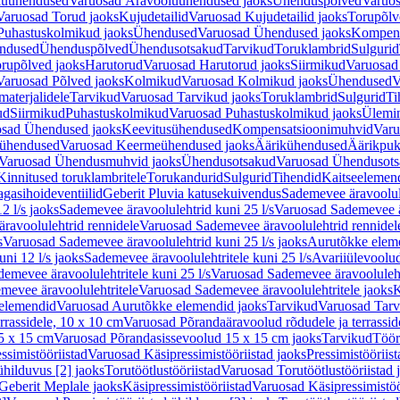
luühendused
Varuosad Äravooluühendused jaoks
Ühenduspõlved
Varuos
Varuosad Torud jaoks
Kujudetailid
Varuosad Kujudetailid jaoks
Torupõlv
Puhastuskolmikud jaoks
Ühendused
Varuosad Ühendused jaoks
Kompens
ndused
Ühenduspõlved
Ühendusotsakud
Tarvikud
Toruklambrid
Sulgurid
rupõlved jaoks
Harutorud
Varuosad Harutorud jaoks
Siirmikud
Varuosad 
Varuosad Põlved jaoks
Kolmikud
Varuosad Kolmikud jaoks
Ühendused
V
materjalidele
Tarvikud
Varuosad Tarvikud jaoks
Toruklambrid
Sulgurid
Ti
ud
Siirmikud
Puhastuskolmikud
Varuosad Puhastuskolmikud jaoks
Ülemi
sad Ühendused jaoks
Keevitusühendused
Kompensatsioonimuhvid
Varu
ühendused
Varuosad Keermeühendused jaoks
Äärikühendused
Äärikpuk
Varuosad Ühendusmuhvid jaoks
Ühendusotsakud
Varuosad Ühendusots
Kinnitused toruklambritele
Torukandurid
Sulgurid
Tihendid
Kaitseelemen
agasihoideventiilid
Geberit Pluvia katusekuivendus
Sademevee äravoolul
2 l/s jaoks
Sademevee äravoolulehtrid kuni 25 l/s
Varuosad Sademevee är
ravoolulehtrid rennidele
Varuosad Sademevee äravoolulehtrid rennidel
s
Varuosad Sademevee äravoolulehtrid kuni 25 l/s jaoks
Aurutõkke elem
ni 12 l/s jaoks
Sademevee äravoolulehtritele kuni 25 l/s
Avariiülevoolu
demevee äravoolulehtritele kuni 25 l/s
Varuosad Sademevee äravoolulehtr
mevee äravoolulehtritele
Varuosad Sademevee äravoolulehtritele jaoks
K
elemendid
Varuosad Aurutõkke elemendid jaoks
Tarvikud
Varuosad Tarv
rrassidele, 10 x 10 cm
Varuosad Põrandaäravoolud rõdudele ja terrassid
5 x 15 cm
Varuosad Põrandasissevoolud 15 x 15 cm jaoks
Tarvikud
Töör
ssimistööriistad
Varuosad Käsipressimistööriistad jaoks
Pressimistööriis
ühilduvus [2] jaoks
Torutöötlustööriistad
Varuosad Torutöötlustööriistad 
Geberit Meplale jaoks
Käsipressimistööriistad
Varuosad Käsipressimistöö