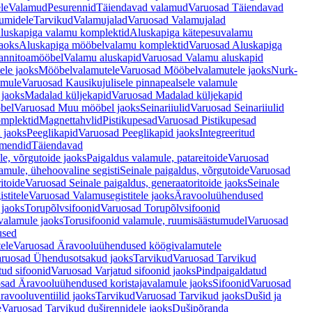
le
Valamud
Pesurennid
Täiendavad valamud
Varuosad Täiendavad
umidele
Tarvikud
Valamujalad
Varuosad Valamujalad
luskapiga valamu komplektid
Aluskapiga kätepesuvalamu
aoks
Aluskapiga mööbelvalamu komplektid
Varuosad Aluskapiga
annitoamööbel
Valamu aluskapid
Varuosad Valamu aluskapid
ele jaoks
Mööbelvalamutele
Varuosad Mööbelvalamutele jaoks
Nurk-
amule
Varuosad Kausikujulisele pinnapealsele valamule
 jaoks
Madalad küljekapid
Varuosad Madalad küljekapid
bel
Varuosad Muu mööbel jaoks
Seinariiulid
Varuosad Seinariiulid
omplektid
Magnettahvlid
Pistikupesad
Varuosad Pistikupesad
 jaoks
Peeglikapid
Varuosad Peeglikapid jaoks
Integreeritud
emendid
Täiendavad
e, võrgutoide jaoks
Paigaldus valamule, patareitoide
Varuosad
amule, ühehoovaline segisti
Seinale paigaldus, võrgutoide
Varuosad
itoide
Varuosad Seinale paigaldus, generaatoritoide jaoks
Seinale
stitele
Varuosad Valamusegistitele jaoks
Äravooluühendused
jaoks
Torupõlvsifoonid
Varuosad Torupõlvsifoonid
valamule jaoks
Torusifoonid valamule, ruumisäästumudel
Varuosad
used
ele
Varuosad Äravooluühendused köögivalamutele
ruosad Ühendusotsakud jaoks
Tarvikud
Varuosad Tarvikud
tud sifoonid
Varuosad Varjatud sifoonid jaoks
Pindpaigaldatud
sad Äravooluühendused koristajavalamule jaoks
Sifoonid
Varuosad
avooluventiilid jaoks
Tarvikud
Varuosad Tarvikud jaoks
Dušid ja
e
Varuosad Tarvikud duširennidele jaoks
Dušipõranda