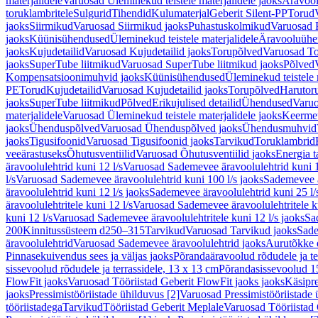
materjalidele
Varuosad Üleminekud teistele materjalidele jaoks
Äravoo
toruklambritele
Sulgurid
Tihendid
Kulumaterjal
Geberit Silent-PP
Torud
jaoks
Siirmikud
Varuosad Siirmikud jaoks
Puhastuskolmikud
Varuosad 
jaoks
Küünisühendused
Üleminekud teistele materjalidele
Äravooluühe
jaoks
Kujudetailid
Varuosad Kujudetailid jaoks
Torupõlved
Varuosad To
jaoks
SuperTube liitmikud
Varuosad SuperTube liitmikud jaoks
Põlved
Kompensatsioonimuhvid jaoks
Küünisühendused
Üleminekud teistele 
PE
Torud
Kujudetailid
Varuosad Kujudetailid jaoks
Torupõlved
Harutor
jaoks
SuperTube liitmikud
Põlved
Erikujulised detailid
Ühendused
Varuo
materjalidele
Varuosad Üleminekud teistele materjalidele jaoks
Keerme
jaoks
Ühenduspõlved
Varuosad Ühenduspõlved jaoks
Ühendusmuhvid
jaoks
Tigusifoonid
Varuosad Tigusifoonid jaoks
Tarvikud
Toruklambrid
veeärastuseks
Õhutusventiilid
Varuosad Õhutusventiilid jaoks
Energia t
äravoolulehtrid kuni 12 l/s
Varuosad Sademevee äravoolulehtrid kuni 1
l/s
Varuosad Sademevee äravoolulehtrid kuni 100 l/s jaoks
Sademevee ä
äravoolulehtrid kuni 12 l/s jaoks
Sademevee äravoolulehtrid kuni 25 l/
äravoolulehtritele kuni 12 l/s
Varuosad Sademevee äravoolulehtritele ku
kuni 12 l/s
Varuosad Sademevee äravoolulehtritele kuni 12 l/s jaoks
Sa
200
Kinnitussüsteem d250–315
Tarvikud
Varuosad Tarvikud jaoks
Sade
äravoolulehtrid
Varuosad Sademevee äravoolulehtrid jaoks
Aurutõkke 
Pinnasekuivendus sees ja väljas jaoks
Põrandaäravoolud rõdudele ja te
sissevoolud rõdudele ja terrassidele, 13 x 13 cm
Põrandasissevoolud 1
FlowFit jaoks
Varuosad Tööriistad Geberit FlowFit jaoks jaoks
Käsipre
jaoks
Pressimistööriistade ühilduvus [2]
Varuosad Pressimistööriistade 
tööriistadega
Tarvikud
Tööriistad Geberit Meplale
Varuosad Tööriistad 