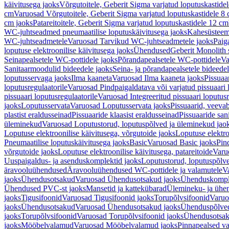
käivitusega jaoks
Võrgutoitele, Geberit Sigma varjatud loputuskastide
cm
Varuosad Võrgutoitele, Geberit Sigma varjatud loputuskastidele 8
cm jaoks
Patareitoitele, Geberit Sigma varjatud loputuskastidele 12 cm
WC-juhtseadmed pneumaatilise loputuskäivitusega jaoks
Kahesüsteems
WC-juhtseadmetele
Varuosad Tarvikud WC-juhtseadmetele jaoks
Paig
loputuse elektroonilise käivitusega jaoks
Ühendused
Geberit Monolith 
Seinapealsetele WC-pottidele jaoks
Põrandapealsetele WC-pottidele
Va
Sanitaarmoodulid bideedele jaoks
Seina- ja põrandapealsetele bideede
loputusservaga jaoks
Ilma kaaneta
Varuosad Ilma kaaneta jaoks
Pissuaa
loputusregulaatorile
Varuosad Pindpaigaldatava või varjatud pissuaari l
pissuaari loputusregulaatorile
Varuosad Integreeritud pissuaari loputusr
jaoks
Loputusservata
Varuosad Loputusservata jaoks
Pissuaarid, veeva
plastist eraldusseinad
Pissuaaride klaasist eraldusseinad
Pissuaaride san
üleminekud
Varuosad Loputustorud, loputuspõlved ja üleminekud jao
Loputuse elektroonilise käivitusega, võrgutoide jaoks
Loputuse elektro
Pneumaatilise loputuskäivitusega jaoks
Basic
Varuosad Basic jaoks
Pin
võrgutoide jaoks
Loputuse elektroonilise käivitusega, patareitoide
Varuo
Uuspaigaldus- ja asenduskomplektid jaoks
Loputustorud, loputuspõlv
äravooluühendused
Äravooluühendused WC-pottidele ja valamutele
V
jaoks
Ühendusotsakud
Varuosad Ühendusotsakud jaoks
Ühenduskompl
Ühendused PVC-st jaoks
Mansetid ja kattekübarad
Ülemineku- ja ühen
jaoks
Tigusifoonid
Varuosad Tigusifoonid jaoks
Torupõlvsifoonid
Varuo
jaoks
Ühendusotsakud
Varuosad Ühendusotsakud jaoks
Ühenduspõlve
jaoks
Torupõlvsifoonid
Varuosad Torupõlvsifoonid jaoks
Ühendusotsa
jaoks
Mööbelvalamud
Varuosad Mööbelvalamud jaoks
Pinnapealsed v