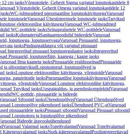
e 12 cm jaoks
Võrgutoitele, Geberit Sigma varjatud loputuskastidele 8
aruosad Võrgutoitele, Geberit Omega varjatud loputuskastidele 12
 jaoks
WC-juhtseadmed pneumaatilise loputuskäivitusega
Varuosad
ele loputusele
Varuosad Ühesüsteemsele loputusele jaoks
Tarvikud
putuse elektroonilise käivitusega
Varuosad WC-juhtseadmed
dulid WC-pottidele jaoks
Seinapealsetele WC-pottidele
Varuosad
ud jaoks
Kulumaterjal
Sanitaarmoodulid bideedele
Varuosad
arid, loputusega, loputusservaga
Varuosad Pissuaarid, loputusega,
servata jaoks
Pindpaigaldatava või varjatud pissuaari
ad Integreeritud pissuaari loputusregulaator jaoks
Integreeritud
sad Pissuaarid, loputusrežiim, kaanega / kaane jaoks
Varuosad Ilma kaaneta jaoks
Pissuaaride eraldusseinad
Pissuaaride
d ja sifoonitarvikud
Loputustorud, loputuspõlved ja
ud jaoks
Loputuse elektroonilise käivitusega, võrgutoide
Varuosad
usega, patareitoide jaoks
Pneumaatilise loputuskäivitusega
Varuosad
ivitusega, võrgutoide
Varuosad Loputuse elektroonilise käivitusega,
ruosad Tarvikud jaoks
Uuspaigaldus- ja asenduskomplektid
Varuosad
hendid
WC-pottide, pissuaaride ja bideede
Varuosad Sifoonid jaoks
Ühenduspõlved
Varuosad Ühenduspõlved
uosad Loputuspõlve pikendused jaoks
Ühendused PVC-st
Varuosad
ed pissuaaridele jaoks
Pissuaari sifoonid
Varuosad Pissuaari sifoonid
uosad Loputustoru ja loputuspõlve pikendused
Varuosad Bideede äravooluühendused
ud
Varuosad Valamud jaoks
Topeltvalamud
Varuosad Topeltvalamud
d Kätepesuvalamud jaoks
Nurk-kätepesuvalamud
Poolintegreeritavad