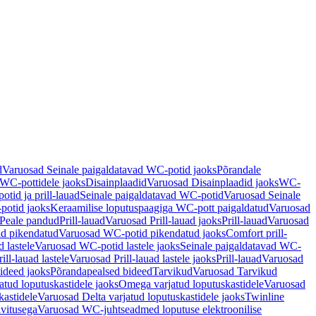
d
Varuosad Seinale paigaldatavad WC-potid jaoks
Põrandale
WC-pottidele jaoks
Disainplaadid
Varuosad Disainplaadid jaoks
WC-
tid ja prill-lauad
Seinale paigaldatavad WC-potid
Varuosad Seinale
potid jaoks
Keraamilise loputuspaagiga WC-pott paigaldatud
Varuosad
Peale pandud
Prill-lauad
Varuosad Prill-lauad jaoks
Prill-lauad
Varuosad
d pikendatud
Varuosad WC-potid pikendatud jaoks
Comfort prill-
 lastele
Varuosad WC-potid lastele jaoks
Seinale paigaldatavad WC-
rill-lauad lastele
Varuosad Prill-lauad lastele jaoks
Prill-lauad
Varuosad
ideed jaoks
Põrandapealsed bideed
Tarvikud
Varuosad Tarvikud
tud loputuskastidele jaoks
Omega varjatud loputuskastidele
Varuosad
kastidele
Varuosad Delta varjatud loputuskastidele jaoks
Twinline
ivitusega
Varuosad WC-juhtseadmed loputuse elektroonilise