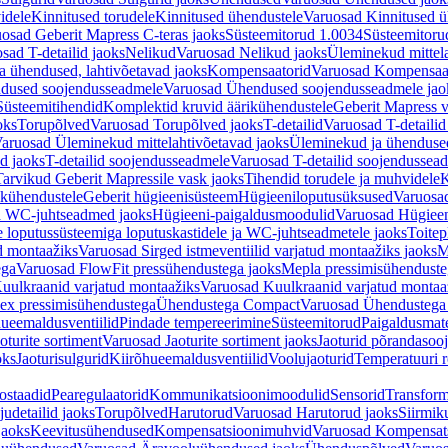
idele
Kinnitused torudele
Kinnitused ühendustele
Varuosad Kinnitused ü
osad Geberit Mapress C-teras jaoks
Süsteemitorud 1.0034
Süsteemitoru
sad T-detailid jaoks
Nelikud
Varuosad Nelikud jaoks
Üleminekud mittel
 ühendused, lahtivõetavad jaoks
Kompensaatorid
Varuosad Kompensaat
dused soojendusseadmele
Varuosad Ühendused soojendusseadmele jao
Süsteemitihendid
Komplektid kruvid äärikühendustele
Geberit Mapress 
oks
Torupõlved
Varuosad Torupõlved jaoks
T-detailid
Varuosad T-detailid
aruosad Üleminekud mittelahtivõetavad jaoks
Üleminekud ja ühendused
d jaoks
T-detailid soojendusseadmele
Varuosad T-detailid soojendussea
arvikud Geberit Mapressile vask jaoks
Tihendid torudele ja muhvidele
K
ikühendustele
Geberit hügieenisüsteem
Hügieeniloputusüksused
Varuosa
ja WC-juhtseadmed jaoks
Hügieeni-paigaldusmoodulid
Varuosad Hügieen
e loputussüsteemiga loputuskastidele ja WC-juhtseadmetele jaoks
Toitep
ud montaažiks
Varuosad Sirged istmeventiilid varjatud montaažiks jaoks
M
ega
Varuosad FlowFit pressühendustega jaoks
Mepla pressimisühendust
uulkraanid varjatud montaažiks
Varuosad Kuulkraanid varjatud montaa
ex pressimisühendustega
Ühendustega Compact
Varuosad Ühendustega
ueemaldusventiilid
Pindade tempereerimine
Süsteemitorud
Paigaldusmate
oturite sortiment
Varuosad Jaoturite sortiment jaoks
Jaoturid põrandasoo
oks
Jaoturisulgurid
Kiirõhueemaldusventiilid
Voolujaoturid
Temperatuuri 
ostaadid
Pearegulaatorid
Kommunikatsioonimoodulid
Sensorid
Transform
udetailid jaoks
Torupõlved
Harutorud
Varuosad Harutorud jaoks
Siirmik
jaoks
Keevitusühendused
Kompensatsioonimuhvid
Varuosad Kompensat