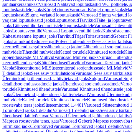
sanitaarkeraamikast
Varuosad Nähtavad loputuskastid WC-pottidele, sa
loputuskastidele jaoks
Kõrgel rippuv
Varuosad Kõrgel rippuv jaoks
Mad
loputuskastid
Sigma varjatud loputuskastid
Varuosad Sigma varjatud lo
varjatud loputuskastid jaoks
Loputustorud
Tarvikud
Täite- ja loputusven
jaoks
Täiteventiilid keraamilistele loputuskastidele
Varuosad Täiteventii
jaoks
Loputusventiilid
Varuosad Loputusventiilid jaoks
Kahesüsteemne 
Kahesüsteemne loputus jaoks
Tarvikud
Triger
Toitesüsteemid
Geberit F
jaoks
Liitmikud
Redutseerijad
Põlved
T-ühendused
Sees asuv tsirkulatsi
keermeühendusega
Pressühendusega jaotur
T-ühendused soojendusse
muhvidele
Tihendid muhvidele
Katted torudele
Kinnitused torudele
Kinn
soojendusseade ML
Muhvid
Varuosad Muhvid jaoks
Nurgad
T-ühendu
keermeühendusega
Kütteühendused
Tarvikud
Varuosad Tarvikud jaoks
Mepla
Süsteemitorud ML
Süsteemitorud soojendusseade ML
Muhvid
V
T-detailid jaoks
Sees asuv tsirkulatsioon
Varuosad Sees asuv tsirkulatsi
Üleminekud ja ühendused, lahtivõetavad jaoks
Sulgurid
Varuosad Sulg
detailidsoojendusseadmele jaoks
Ühendused soojendusseadmele
Varuo
torudele
Kinnitused ühendustele
Varuosad Kinnitused ühendustele jao
jaoks
Üleminekud ja ühendused, lahtivõetavad
Varuosad Üleminekud ja
muhvidele
Katted torudele
Kinnitused torudele
Kinnitused ühendustele
roostevaba teras jaoks
Süsteemitorud 1.4401
Varuosad Süsteemitorud 1
Torupõlved jaoks
T-detailid
Varuosad T-detailid jaoks
Sees asuv tsirkul
ühendused, lahtivõetavad
Varuosad Üleminekud ja ühendused, lahtivõ
Mapress roostevaba teras, gaas
Varuosad Geberit Mapress roostevaba t
Siirmikud jaoks
Torupõlved
Varuosad Torupõlved jaoks
T-detailid
Varuo
lahtivõetavad
Varuosad Üleminekud ja ühendused, lahtivõetavad jaok