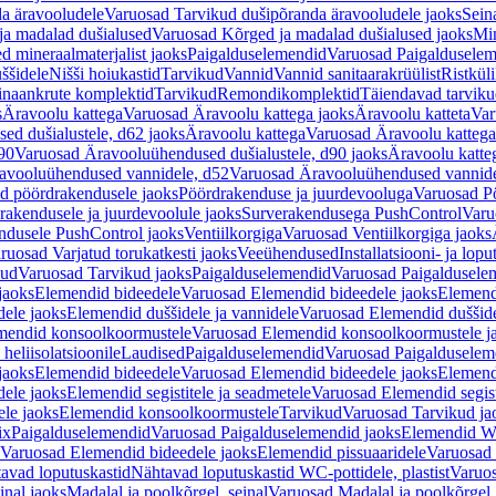
a äravooludele
Varuosad Tarvikud dušipõranda äravooludele jaoks
Sein
ja madalad dušialused
Varuosad Kõrged ja madalad dušialused jaoks
Min
d mineraalmaterjalist jaoks
Paigalduselemendid
Varuosad Paigalduselem
uššidele
Nišši hoiukastid
Tarvikud
Vannid
Vannid sanitaarakrüülist
Ristkül
einaankrute komplektid
Tarvikud
Remondikomplektid
Täiendavad tarvik
s
Äravoolu kattega
Varuosad Äravoolu kattega jaoks
Äravoolu katteta
Var
d dušialustele, d62 jaoks
Äravoolu kattega
Varuosad Äravoolu kattega
90
Varuosad Äravooluühendused dušialustele, d90 jaoks
Äravoolu katte
avooluühendused vannidele, d52
Varuosad Äravooluühendused vannide
d pöördrakendusele jaoks
Pöördrakenduse ja juurdevooluga
Varuosad Pö
akendusele ja juurdevoolule jaoks
Surverakendusega PushControl
Varu
ndusele PushControl jaoks
Ventiilkorgiga
Varuosad Ventiilkorgiga jaoks
ruosad Varjatud torukatkesti jaoks
Veeühendused
Installatsiooni- ja lop
kud
Varuosad Tarvikud jaoks
Paigalduselemendid
Varuosad Paigaldusele
jaoks
Elemendid bideedele
Varuosad Elemendid bideedele jaoks
Elemend
ele jaoks
Elemendid duššidele ja vannidele
Varuosad Elemendid duššide
mendid konsoolkoormustele
Varuosad Elemendid konsoolkoormustele j
heliisolatsioonile
Laudised
Paigalduselemendid
Varuosad Paigalduselem
jaoks
Elemendid bideedele
Varuosad Elemendid bideedele jaoks
Elemend
ele jaoks
Elemendid segistitele ja seadmetele
Varuosad Elemendid segisti
le jaoks
Elemendid konsoolkoormustele
Tarvikud
Varuosad Tarvikud ja
ix
Paigalduselemendid
Varuosad Paigalduselemendid jaoks
Elemendid WC
Varuosad Elemendid bideedele jaoks
Elemendid pissuaaridele
Varuosad 
avad loputuskastid
Nähtavad loputuskastid WC-pottidele, plastist
Varuos
inal jaoks
Madalal ja poolkõrgel, seinal
Varuosad Madalal ja poolkõrgel, 