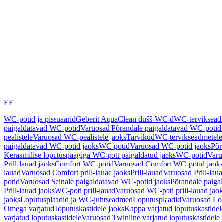
EE
WC-potid ja pissuaarid
Geberit AquaClean dušš-WC-d
WC-terviksea
paigaldatavad WC-potid
Varuosad Põrandale paigaldatavad WC-potid
pealistele
Varuosad WC-pealistele jaoks
Tarvikud
WC-tervikseadmetele
paigaldatavad WC-potid jaoks
WC-potid
Varuosad WC-potid jaoks
Põr
Keraamilise loputuspaagiga WC-pott paigaldatud jaoks
WC-potid
Varu
Prill-lauad jaoks
Comfort WC-potid
Varuosad Comfort WC-potid jaok
lauad
Varuosad Comfort prill-lauad jaoks
Prill-lauad
Varuosad Prill-lau
potid
Varuosad Seinale paigaldatavad WC-potid jaoks
Põrandale paiga
Prill-lauad jaoks
WC-poti prill-lauad
Varuosad WC-poti prill-lauad jao
jaoks
Loputusplaadid ja WC-juhtseadmed
Loputusplaadid
Varuosad Lop
Omega varjatud loputuskastidele jaoks
Kappa varjatud loputuskastidel
varjatud loputuskastidele
Varuosad Twinline varjatud loputuskastidele 