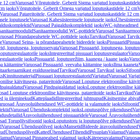
le 12 cm
Varuosad Võrgutoitele, Geberit Sigma varjatud loputuskastidel
 cm jaoks
Võrgutoitele, Geberit Omega varjatud loputuskastidele 12 cm
V
Varuosad Patareitoitele, Geberit Sigma varjatud loputuskastidele 12 cm
ele loputusele
Varuosad Kahesüsteemsele loputusele jaoks
Ühesüsteems
alduskomplektid
Varuosad Paigalduskomplektid jaoks
WC-juhtseadmed lo
sanitaarmoodulid
Sanitaarmoodulid WC-pottidele
Varuosad Sanitaarmoo
ruosad Põrandapealsetele WC-pottidele jaoks
Tarvikud
Varuosad Tarvik
le
Varuosad Seina- ja põrandapealsetele bideedele jaoks
Pissuaarid
Pissua
rid, loputusega, loputusservata
Varuosad Pissuaarid, loputusega, loputus
oputusregulaatorile jaoks
Integreeritud pissuaari loputusregulaator
Varuos
egulaatorile jaoks
Pissuaarid, loputusrežiim, kaanega / kaane jaoks
Varuo
ba käitamine
Varuosad Pissuaarid, veevaba käitamine jaoks
Ilma kaaneta
itaarkeraamikast eraldusseinad
Tarvikud
Varuosad Tarvikud jaoks
Sifooni
ks
Kinnitusmaterjal
Pissuaari loputusregulaatorid
Varjatud
Varuosad Varjat
onilise käivitusega, patareitoide
Varuosad Loputuse elektroonilise käivit
dpaigaldatud
Varuosad Pindpaigaldatud jaoks
Loputuse elektroonilise kä
sad Loputuse elektroonilise käivitusega, patareitoide jaoks
Tarvikud
Va
ed ja üleminekud
Katteplaadid
Integreeritud juhtnupud
Käsitsemise abiva
aruosad Äravooluühendused WC-pottidele ja valamutele jaoks
Sifoonid
ektid
Varuosad Ühenduskomplektid jaoks
Loputuspõlve pikendused
Var
dusdetailid
Äravooluühendused pissuaaridele
Varuosad Äravooluühendus
sad Torupõlvsifoonid jaoks
Loputustoru ja loputuspõlve pikendused
Var
d
Varuosad Ühenduspõlved jaoks
Mansetid
Bideede äravooluühendused
kud
Ühenduspõlved
Katted
Ühendused
Tihendid
Pesuplats
Valamud
Valam
alamud
Varuosad Pinnapealsed valamud jaoks
Kätepesuvalamud
Varuosa