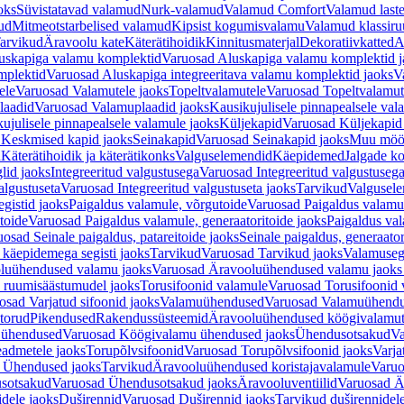
oks
Süvistatavad valamud
Nurk-valamud
Valamud Comfort
Valamud laste
ud
Mitmeotstarbelised valamud
Kipsist kogumisvalamu
Valamud klassiru
arvikud
Äravoolu kate
Käterätihoidik
Kinnitusmaterjal
Dekoratiivkatted
A
uskapiga valamu komplektid
Varuosad Aluskapiga valamu komplektid j
mplektid
Varuosad Aluskapiga integreeritava valamu komplektid jaoks
V
ele
Varuosad Valamutele jaoks
Topeltvalamutele
Varuosad Topeltvalamut
laadid
Varuosad Valamuplaadid jaoks
Kausikujulisele pinnapealsele val
ujulisele pinnapealsele valamule jaoks
Küljekapid
Varuosad Küljekapid
 Keskmised kapid jaoks
Seinakapid
Varuosad Seinakapid jaoks
Muu möö
d
Käterätihoidik ja käterätikonks
Valguselemendid
Käepidemed
Jalgade k
lid jaoks
Integreeritud valgustusega
Varuosad Integreeritud valgustusega
algustuseta
Varuosad Integreeritud valgustuseta jaoks
Tarvikud
Valgusel
gistid jaoks
Paigaldus valamule, võrgutoide
Varuosad Paigaldus valamul
toide
Varuosad Paigaldus valamule, generaatoritoide jaoks
Paigaldus val
osad Seinale paigaldus, patareitoide jaoks
Seinale paigaldus, generaator
 käepidemega segisti jaoks
Tarvikud
Varuosad Tarvikud jaoks
Valamusegi
luühendused valamu jaoks
Varuosad Äravooluühendused valamu jaoks 
 ruumisäästumudel jaoks
Torusifoonid valamule
Varuosad Torusifoonid 
osad Varjatud sifoonid jaoks
Valamuühendused
Varuosad Valamuühend
torud
Pikendused
Rakendussüsteemid
Äravooluühendused köögivalamut
 ühendused
Varuosad Köögivalamu ühendused jaoks
Ühendusotsakud
Va
admetele jaoks
Torupõlvsifoonid
Varuosad Torupõlvsifoonid jaoks
Varja
 Ühendused jaoks
Tarvikud
Äravooluühendused koristajavalamule
Varuo
sotsakud
Varuosad Ühendusotsakud jaoks
Äravooluventiilid
Varuosad Är
dele jaoks
Duširennid
Varuosad Duširennid jaoks
Tarvikud duširennidel