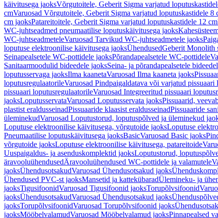
käivitusega jaoks
Võrgutoitele, Geberit Sigma varjatud loputuskastide
cm
Varuosad Võrgutoitele, Geberit Sigma varjatud loputuskastidele 8
cm jaoks
Patareitoitele, Geberit Sigma varjatud loputuskastidele 12 cm
WC-juhtseadmed pneumaatilise loputuskäivitusega jaoks
Kahesüsteems
WC-juhtseadmetele
Varuosad Tarvikud WC-juhtseadmetele jaoks
Paig
loputuse elektroonilise käivitusega jaoks
Ühendused
Geberit Monolith 
Seinapealsetele WC-pottidele jaoks
Põrandapealsetele WC-pottidele
Va
Sanitaarmoodulid bideedele jaoks
Seina- ja põrandapealsetele bideede
loputusservaga jaoks
Ilma kaaneta
Varuosad Ilma kaaneta jaoks
Pissuaa
loputusregulaatorile
Varuosad Pindpaigaldatava või varjatud pissuaari l
pissuaari loputusregulaatorile
Varuosad Integreeritud pissuaari loputusr
jaoks
Loputusservata
Varuosad Loputusservata jaoks
Pissuaarid, veeva
plastist eraldusseinad
Pissuaaride klaasist eraldusseinad
Pissuaaride san
üleminekud
Varuosad Loputustorud, loputuspõlved ja üleminekud jao
Loputuse elektroonilise käivitusega, võrgutoide jaoks
Loputuse elektro
Pneumaatilise loputuskäivitusega jaoks
Basic
Varuosad Basic jaoks
Pin
võrgutoide jaoks
Loputuse elektroonilise käivitusega, patareitoide
Varuo
Uuspaigaldus- ja asenduskomplektid jaoks
Loputustorud, loputuspõlv
äravooluühendused
Äravooluühendused WC-pottidele ja valamutele
V
jaoks
Ühendusotsakud
Varuosad Ühendusotsakud jaoks
Ühenduskompl
Ühendused PVC-st jaoks
Mansetid ja kattekübarad
Ülemineku- ja ühen
jaoks
Tigusifoonid
Varuosad Tigusifoonid jaoks
Torupõlvsifoonid
Varuo
jaoks
Ühendusotsakud
Varuosad Ühendusotsakud jaoks
Ühenduspõlve
jaoks
Torupõlvsifoonid
Varuosad Torupõlvsifoonid jaoks
Ühendusotsa
jaoks
Mööbelvalamud
Varuosad Mööbelvalamud jaoks
Pinnapealsed v