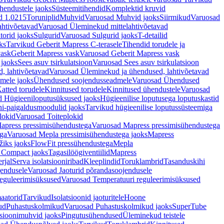
hendustele jaoks
Süsteemitihendid
Komplektid kruvid
d 1.0215
Toruniplid
Muhvid
Varuosad Muhvid jaoks
Siirmikud
Varuosad
ahtivõetavad
Varuosad Üleminekud mittelahtivõetavad
orid jaoks
Sulgurid
Varuosad Sulgurid jaoks
T-detailid
ks
Tarvikud Geberit Mapress C-terasele
Tihendid torudele ja
vask
Geberit Mapress vask
Varuosad Geberit Mapress vask
 jaoks
Sees asuv tsirkulatsioon
Varuosad Sees asuv tsirkulatsioon
, lahtivõetavad
Varuosad Üleminekud ja ühendused, lahtivõetavad
dmele jaoks
Ühendused soojendusseadmele
Varuosad Ühendused
atted torudele
Kinnitused torudele
Kinnitused ühendustele
Varuosad
d Hügieeniloputusüksused jaoks
Hügieenilise loputusega loputuskastid
i-paigaldusmoodulid jaoks
Tarvikud hügieenilise loputussüsteemiga
lokid
Varuosad Toiteplokid
apress pressimisühendustega
Varuosad Mapress pressimisühendustega
ega
Varuosad Mepla pressimisühendustega jaoks
Mapress
žiks jaoks
FlowFit pressühendustega
Mepla
 Compact jaoks
Tagasilöögiventiilid
Mapress
rjal
Serva isolatsiooniribad
Kleeplindid
Toruklambrid
Tasanduskihi
jendusele
Varuosad Jaoturid põrandasoojendusele
reguleerimisüksused
Varuosad Temperatuuri reguleerimisüksused
aatorid
Tarvikud
Isolatsioonid jaoturitele
Hoone
ud
Puhastuskolmikud
Varuosad Puhastuskolmikud jaoks
SuperTube
sioonimuhvid jaoks
Pingutusühendused
Üleminekud teistele