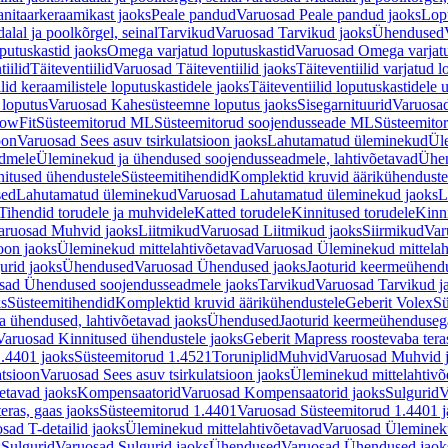
nitaarkeraamikast jaoks
Peale pandud
Varuosad Peale pandud jaoks
Lopu
alal ja poolkõrgel, seinal
Tarvikud
Varuosad Tarvikud jaoks
Ühendused
putuskastid jaoks
Omega varjatud loputuskastid
Varuosad Omega varjatu
tiilid
Täiteventiilid
Varuosad Täiteventiilid jaoks
Täiteventiilid varjatud l
lid keraamilistele loputuskastidele jaoks
Täiteventiilid loputuskastidele 
loputus
Varuosad Kahesüsteemne loputus jaoks
Sisegarnituurid
Varuosad
lowFit
Süsteemitorud ML
Süsteemitorud soojendusseade ML
Süsteemito
oon
Varuosad Sees asuv tsirkulatsioon jaoks
Lahutamatud üleminekud
Ül
admele
Üleminekud ja ühendused soojendusseadmele, lahtivõetavad
Ühen
itused ühendustele
Süsteemitihendid
Komplektid kruvid äärikühenduste
sed
Lahutamatud üleminekud
Varuosad Lahutamatud üleminekud jaoks
L
Tihendid torudele ja muhvidele
Katted torudele
Kinnitused torudele
Kinn
aruosad Muhvid jaoks
Liitmikud
Varuosad Liitmikud jaoks
Siirmikud
Var
oon jaoks
Üleminekud mittelahtivõetavad
Varuosad Üleminekud mittelah
urid jaoks
Ühendused
Varuosad Ühendused jaoks
Jaoturid keermeühend
sad Ühendused soojendusseadmele jaoks
Tarvikud
Varuosad Tarvikud j
ks
Süsteemitihendid
Komplektid kruvid äärikühendustele
Geberit Volex
Sü
 ühendused, lahtivõetavad jaoks
Ühendused
Jaoturid keermeühenduseg
Varuosad Kinnitused ühendustele jaoks
Geberit Mapress roostevaba tera
.4401 jaoks
Süsteemitorud 1.4521
Toruniplid
Muhvid
Varuosad Muhvid 
atsioon
Varuosad Sees asuv tsirkulatsioon jaoks
Üleminekud mittelahtivõ
etavad jaoks
Kompensaatorid
Varuosad Kompensaatorid jaoks
Sulgurid
V
eras, gaas jaoks
Süsteemitorud 1.4401
Varuosad Süsteemitorud 1.4401 j
sad T-detailid jaoks
Üleminekud mittelahtivõetavad
Varuosad Ülemineku
s
Sulgurid
Varuosad Sulgurid jaoks
Ühendused
Varuosad Ühendused jaok