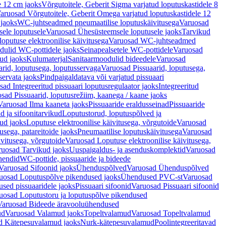
e 12 cm jaoks
Võrgutoitele, Geberit Sigma varjatud loputuskastidele 8
aruosad Võrgutoitele, Geberit Omega varjatud loputuskastidele 12
 jaoks
WC-juhtseadmed pneumaatilise loputuskäivitusega
Varuosad
ele loputusele
Varuosad Ühesüsteemsele loputusele jaoks
Tarvikud
putuse elektroonilise käivitusega
Varuosad WC-juhtseadmed
dulid WC-pottidele jaoks
Seinapealsetele WC-pottidele
Varuosad
ud jaoks
Kulumaterjal
Sanitaarmoodulid bideedele
Varuosad
arid, loputusega, loputusservaga
Varuosad Pissuaarid, loputusega,
servata jaoks
Pindpaigaldatava või varjatud pissuaari
ad Integreeritud pissuaari loputusregulaator jaoks
Integreeritud
sad Pissuaarid, loputusrežiim, kaanega / kaane jaoks
Varuosad Ilma kaaneta jaoks
Pissuaaride eraldusseinad
Pissuaaride
d ja sifoonitarvikud
Loputustorud, loputuspõlved ja
ud jaoks
Loputuse elektroonilise käivitusega, võrgutoide
Varuosad
usega, patareitoide jaoks
Pneumaatilise loputuskäivitusega
Varuosad
ivitusega, võrgutoide
Varuosad Loputuse elektroonilise käivitusega,
ruosad Tarvikud jaoks
Uuspaigaldus- ja asenduskomplektid
Varuosad
hendid
WC-pottide, pissuaaride ja bideede
Varuosad Sifoonid jaoks
Ühenduspõlved
Varuosad Ühenduspõlved
uosad Loputuspõlve pikendused jaoks
Ühendused PVC-st
Varuosad
ed pissuaaridele jaoks
Pissuaari sifoonid
Varuosad Pissuaari sifoonid
uosad Loputustoru ja loputuspõlve pikendused
Varuosad Bideede äravooluühendused
ud
Varuosad Valamud jaoks
Topeltvalamud
Varuosad Topeltvalamud
d Kätepesuvalamud jaoks
Nurk-kätepesuvalamud
Poolintegreeritavad