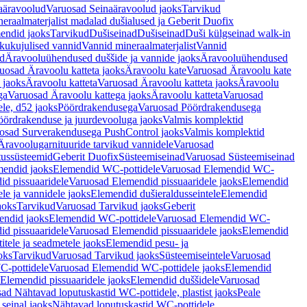
aäravoolud
Varuosad Seinaäravoolud jaoks
Tarvikud
eraalmaterjalist madalad dušialused ja Geberit Duofix
endid jaoks
Tarvikud
Dušiseinad
Dušiseinad
Duši külgseinad walk-in
ikukujulised vannid
Vannid mineraalmaterjalist
Vannid
ud
Äravooluühendused duššide ja vannide jaoks
Äravooluühendused
uosad Äravoolu katteta jaoks
Äravoolu kate
Varuosad Äravoolu kate
 jaoks
Äravoolu katteta
Varuosad Äravoolu katteta jaoks
Äravoolu
ga
Varuosad Äravoolu kattega jaoks
Äravoolu katteta
Varuosad
le, d52 jaoks
Pöördrakendusega
Varuosad Pöördrakendusega
ördrakenduse ja juurdevooluga jaoks
Valmis komplektid
osad Surverakendusega PushControl jaoks
Valmis komplektid
Äravoolugarnituuride tarvikud vannidele
Varuosad
utussüsteemid
Geberit Duofix
Süsteemiseinad
Varuosad Süsteemiseinad
mendid jaoks
Elemendid WC-pottidele
Varuosad Elemendid WC-
id pissuaaridele
Varuosad Elemendid pissuaaridele jaoks
Elemendid
le ja vannidele jaoks
Elemendid dušieraldusseintele
Elemendid
aoks
Tarvikud
Varuosad Tarvikud jaoks
Geberit
endid jaoks
Elemendid WC-pottidele
Varuosad Elemendid WC-
id pissuaaridele
Varuosad Elemendid pissuaaridele jaoks
Elemendid
tele ja seadmetele jaoks
Elemendid pesu- ja
oks
Tarvikud
Varuosad Tarvikud jaoks
Süsteemiseintele
Varuosad
-pottidele
Varuosad Elemendid WC-pottidele jaoks
Elemendid
Elemendid pissuaaridele jaoks
Elemendid duššidele
Varuosad
ad Nähtavad loputuskastid WC-pottidele, plastist jaoks
Peale
seinal jaoks
Nähtavad loputuskastid WC-pottidele,