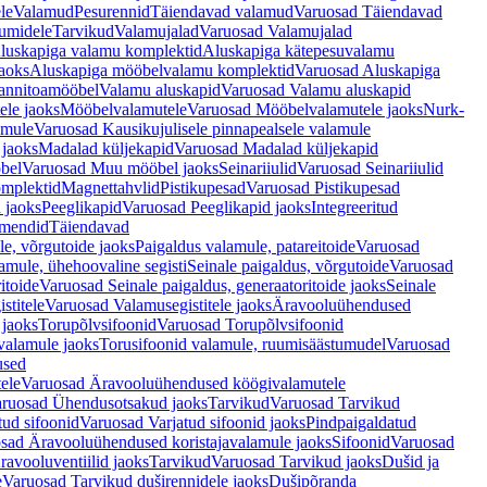
le
Valamud
Pesurennid
Täiendavad valamud
Varuosad Täiendavad
umidele
Tarvikud
Valamujalad
Varuosad Valamujalad
luskapiga valamu komplektid
Aluskapiga kätepesuvalamu
aoks
Aluskapiga mööbelvalamu komplektid
Varuosad Aluskapiga
annitoamööbel
Valamu aluskapid
Varuosad Valamu aluskapid
ele jaoks
Mööbelvalamutele
Varuosad Mööbelvalamutele jaoks
Nurk-
amule
Varuosad Kausikujulisele pinnapealsele valamule
 jaoks
Madalad küljekapid
Varuosad Madalad küljekapid
bel
Varuosad Muu mööbel jaoks
Seinariiulid
Varuosad Seinariiulid
omplektid
Magnettahvlid
Pistikupesad
Varuosad Pistikupesad
 jaoks
Peeglikapid
Varuosad Peeglikapid jaoks
Integreeritud
emendid
Täiendavad
e, võrgutoide jaoks
Paigaldus valamule, patareitoide
Varuosad
amule, ühehoovaline segisti
Seinale paigaldus, võrgutoide
Varuosad
itoide
Varuosad Seinale paigaldus, generaatoritoide jaoks
Seinale
stitele
Varuosad Valamusegistitele jaoks
Äravooluühendused
jaoks
Torupõlvsifoonid
Varuosad Torupõlvsifoonid
valamule jaoks
Torusifoonid valamule, ruumisäästumudel
Varuosad
used
ele
Varuosad Äravooluühendused köögivalamutele
ruosad Ühendusotsakud jaoks
Tarvikud
Varuosad Tarvikud
tud sifoonid
Varuosad Varjatud sifoonid jaoks
Pindpaigaldatud
sad Äravooluühendused koristajavalamule jaoks
Sifoonid
Varuosad
avooluventiilid jaoks
Tarvikud
Varuosad Tarvikud jaoks
Dušid ja
e
Varuosad Tarvikud duširennidele jaoks
Dušipõranda