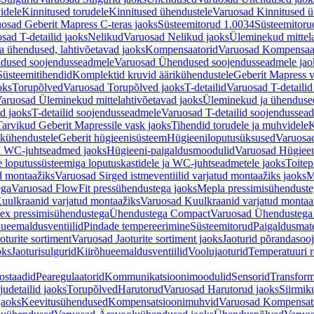
idele
Kinnitused torudele
Kinnitused ühendustele
Varuosad Kinnitused ü
osad Geberit Mapress C-teras jaoks
Süsteemitorud 1.0034
Süsteemitoru
sad T-detailid jaoks
Nelikud
Varuosad Nelikud jaoks
Üleminekud mittel
 ühendused, lahtivõetavad jaoks
Kompensaatorid
Varuosad Kompensaat
dused soojendusseadmele
Varuosad Ühendused soojendusseadmele jao
Süsteemitihendid
Komplektid kruvid äärikühendustele
Geberit Mapress 
oks
Torupõlved
Varuosad Torupõlved jaoks
T-detailid
Varuosad T-detailid
aruosad Üleminekud mittelahtivõetavad jaoks
Üleminekud ja ühendused
d jaoks
T-detailid soojendusseadmele
Varuosad T-detailid soojendussea
arvikud Geberit Mapressile vask jaoks
Tihendid torudele ja muhvidele
K
ikühendustele
Geberit hügieenisüsteem
Hügieeniloputusüksused
Varuosa
ja WC-juhtseadmed jaoks
Hügieeni-paigaldusmoodulid
Varuosad Hügieen
e loputussüsteemiga loputuskastidele ja WC-juhtseadmetele jaoks
Toitep
ud montaažiks
Varuosad Sirged istmeventiilid varjatud montaažiks jaoks
M
ega
Varuosad FlowFit pressühendustega jaoks
Mepla pressimisühendust
uulkraanid varjatud montaažiks
Varuosad Kuulkraanid varjatud montaa
ex pressimisühendustega
Ühendustega Compact
Varuosad Ühendustega
ueemaldusventiilid
Pindade tempereerimine
Süsteemitorud
Paigaldusmate
oturite sortiment
Varuosad Jaoturite sortiment jaoks
Jaoturid põrandasoo
oks
Jaoturisulgurid
Kiirõhueemaldusventiilid
Voolujaoturid
Temperatuuri 
ostaadid
Pearegulaatorid
Kommunikatsioonimoodulid
Sensorid
Transform
udetailid jaoks
Torupõlved
Harutorud
Varuosad Harutorud jaoks
Siirmik
jaoks
Keevitusühendused
Kompensatsioonimuhvid
Varuosad Kompensat