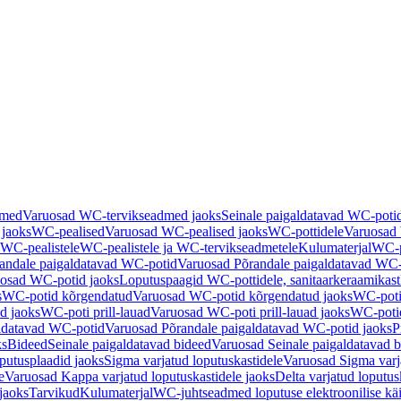
dmed
Varuosad WC-tervikseadmed jaoks
Seinale paigaldatavad WC-poti
 jaoks
WC-pealised
Varuosad WC-pealised jaoks
WC-pottidele
Varuosad 
WC-pealistele
WC-pealistele ja WC-tervikseadmetele
Kulumaterjal
WC-po
andale paigaldatavad WC-potid
Varuosad Põrandale paigaldatavad WC-
osad WC-potid jaoks
Loputuspaagid WC-pottidele, sanitaarkeraamikast
s
WC-potid kõrgendatud
Varuosad WC-potid kõrgendatud jaoks
WC-poti
ad jaoks
WC-poti prill-lauad
Varuosad WC-poti prill-lauad jaoks
WC-potid
ldatavad WC-potid
Varuosad Põrandale paigaldatavad WC-potid jaoks
P
ks
Bideed
Seinale paigaldatavad bideed
Varuosad Seinale paigaldatavad b
utusplaadid jaoks
Sigma varjatud loputuskastidele
Varuosad Sigma varja
e
Varuosad Kappa varjatud loputuskastidele jaoks
Delta varjatud loputus
jaoks
Tarvikud
Kulumaterjal
WC-juhtseadmed loputuse elektroonilise kä