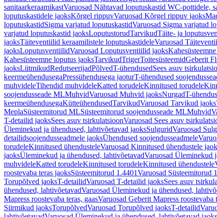
sanitaarkeraamikast
Varuosad Nähtavad loputuskastid WC-pottidele, sa
loputuskastidele jaoks
Kõrgel rippuv
Varuosad Kõrgel rippuv jaoks
Mad
loputuskastid
Sigma varjatud loputuskastid
Varuosad Sigma varjatud lo
varjatud loputuskastid jaoks
Loputustorud
Tarvikud
Täite- ja loputusven
jaoks
Täiteventiilid keraamilistele loputuskastidele
Varuosad Täiteventii
jaoks
Loputusventiilid
Varuosad Loputusventiilid jaoks
Kahesüsteemne 
Kahesüsteemne loputus jaoks
Tarvikud
Triger
Toitesüsteemid
Geberit F
jaoks
Liitmikud
Redutseerijad
Põlved
T-ühendused
Sees asuv tsirkulatsi
keermeühendusega
Pressühendusega jaotur
T-ühendused soojendusse
muhvidele
Tihendid muhvidele
Katted torudele
Kinnitused torudele
Kinn
soojendusseade ML
Muhvid
Varuosad Muhvid jaoks
Nurgad
T-ühendu
keermeühendusega
Kütteühendused
Tarvikud
Varuosad Tarvikud jaoks
Mepla
Süsteemitorud ML
Süsteemitorud soojendusseade ML
Muhvid
V
T-detailid jaoks
Sees asuv tsirkulatsioon
Varuosad Sees asuv tsirkulatsi
Üleminekud ja ühendused, lahtivõetavad jaoks
Sulgurid
Varuosad Sulg
detailidsoojendusseadmele jaoks
Ühendused soojendusseadmele
Varuo
torudele
Kinnitused ühendustele
Varuosad Kinnitused ühendustele jao
jaoks
Üleminekud ja ühendused, lahtivõetavad
Varuosad Üleminekud ja
muhvidele
Katted torudele
Kinnitused torudele
Kinnitused ühendustele
roostevaba teras jaoks
Süsteemitorud 1.4401
Varuosad Süsteemitorud 1
Torupõlved jaoks
T-detailid
Varuosad T-detailid jaoks
Sees asuv tsirkul
ühendused, lahtivõetavad
Varuosad Üleminekud ja ühendused, lahtivõ
Mapress roostevaba teras, gaas
Varuosad Geberit Mapress roostevaba t
Siirmikud jaoks
Torupõlved
Varuosad Torupõlved jaoks
T-detailid
Varuo
lahtivõetavad
Varuosad Üleminekud ja ühendused, lahtivõetavad jaok