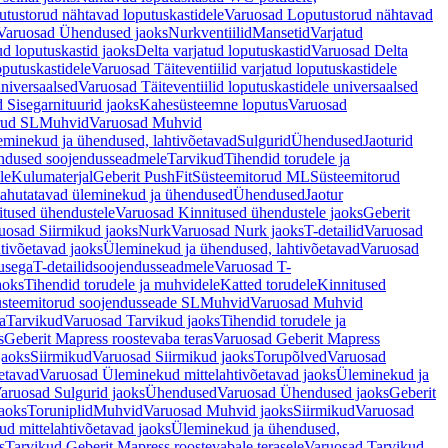
tustorud nähtavad loputuskastidele
Varuosad Loputustorud nähtavad
Varuosad Ühendused jaoks
Nurkventiilid
Mansetid
Varjatud
d loputuskastid jaoks
Delta varjatud loputuskastid
Varuosad Delta
oputuskastidele
Varuosad Täiteventiilid varjatud loputuskastidele
universaalsed
Varuosad Täiteventiilid loputuskastidele universaalsed
 Sisegarnituurid jaoks
Kahesüsteemne loputus
Varuosad
rud SL
Muhvid
Varuosad Muhvid
eminekud ja ühendused, lahtivõetavad
Sulgurid
Ühendused
Jaoturid
dused soojendusseadmele
Tarvikud
Tihendid torudele ja
le
Kulumaterjal
Geberit PushFit
Süsteemitorud ML
Süsteemitorud
ahutatavad üleminekud ja ühendused
Ühendused
Jaotur
itused ühendustele
Varuosad Kinnitused ühendustele jaoks
Geberit
uosad Siirmikud jaoks
Nurk
Varuosad Nurk jaoks
T-detailid
Varuosad
tivõetavad jaoks
Üleminekud ja ühendused, lahtivõetavad
Varuosad
usega
T-detailidsoojendusseadmele
Varuosad T-
aoks
Tihendid torudele ja muhvidele
Katted torudele
Kinnitused
steemitorud soojendusseade SL
Muhvid
Varuosad Muhvid
a
Tarvikud
Varuosad Tarvikud jaoks
Tihendid torudele ja
s
Geberit Mapress roostevaba teras
Varuosad Geberit Mapress
jaoks
Siirmikud
Varuosad Siirmikud jaoks
Torupõlved
Varuosad
etavad
Varuosad Üleminekud mittelahtivõetavad jaoks
Üleminekud ja
aruosad Sulgurid jaoks
Ühendused
Varuosad Ühendused jaoks
Geberit
aoks
Toruniplid
Muhvid
Varuosad Muhvid jaoks
Siirmikud
Varuosad
d mittelahtivõetavad jaoks
Üleminekud ja ühendused,
s
Tarvikud Geberit Mapress roostevabale terasele
Varuosad Tarvikud