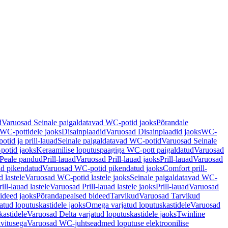
d
Varuosad Seinale paigaldatavad WC-potid jaoks
Põrandale
WC-pottidele jaoks
Disainplaadid
Varuosad Disainplaadid jaoks
WC-
tid ja prill-lauad
Seinale paigaldatavad WC-potid
Varuosad Seinale
potid jaoks
Keraamilise loputuspaagiga WC-pott paigaldatud
Varuosad
Peale pandud
Prill-lauad
Varuosad Prill-lauad jaoks
Prill-lauad
Varuosad
d pikendatud
Varuosad WC-potid pikendatud jaoks
Comfort prill-
 lastele
Varuosad WC-potid lastele jaoks
Seinale paigaldatavad WC-
rill-lauad lastele
Varuosad Prill-lauad lastele jaoks
Prill-lauad
Varuosad
ideed jaoks
Põrandapealsed bideed
Tarvikud
Varuosad Tarvikud
tud loputuskastidele jaoks
Omega varjatud loputuskastidele
Varuosad
kastidele
Varuosad Delta varjatud loputuskastidele jaoks
Twinline
ivitusega
Varuosad WC-juhtseadmed loputuse elektroonilise