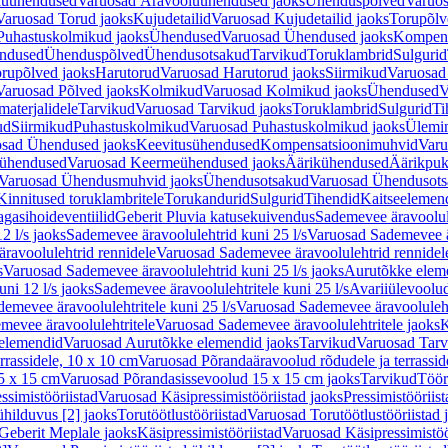
luühendused
Varuosad Äravooluühendused jaoks
Ühenduspõlved
Varuos
Varuosad Torud jaoks
Kujudetailid
Varuosad Kujudetailid jaoks
Torupõlv
Puhastuskolmikud jaoks
Ühendused
Varuosad Ühendused jaoks
Kompens
ndused
Ühenduspõlved
Ühendusotsakud
Tarvikud
Toruklambrid
Sulgurid
rupõlved jaoks
Harutorud
Varuosad Harutorud jaoks
Siirmikud
Varuosad 
Varuosad Põlved jaoks
Kolmikud
Varuosad Kolmikud jaoks
Ühendused
V
materjalidele
Tarvikud
Varuosad Tarvikud jaoks
Toruklambrid
Sulgurid
Ti
ud
Siirmikud
Puhastuskolmikud
Varuosad Puhastuskolmikud jaoks
Ülemi
sad Ühendused jaoks
Keevitusühendused
Kompensatsioonimuhvid
Varu
ühendused
Varuosad Keermeühendused jaoks
Äärikühendused
Äärikpuk
Varuosad Ühendusmuhvid jaoks
Ühendusotsakud
Varuosad Ühendusots
Kinnitused toruklambritele
Torukandurid
Sulgurid
Tihendid
Kaitseelemen
agasihoideventiilid
Geberit Pluvia katusekuivendus
Sademevee äravoolul
2 l/s jaoks
Sademevee äravoolulehtrid kuni 25 l/s
Varuosad Sademevee är
ravoolulehtrid rennidele
Varuosad Sademevee äravoolulehtrid rennidel
s
Varuosad Sademevee äravoolulehtrid kuni 25 l/s jaoks
Aurutõkke elem
ni 12 l/s jaoks
Sademevee äravoolulehtritele kuni 25 l/s
Avariiülevoolu
demevee äravoolulehtritele kuni 25 l/s
Varuosad Sademevee äravoolulehtr
mevee äravoolulehtritele
Varuosad Sademevee äravoolulehtritele jaoks
K
elemendid
Varuosad Aurutõkke elemendid jaoks
Tarvikud
Varuosad Tarv
rrassidele, 10 x 10 cm
Varuosad Põrandaäravoolud rõdudele ja terrassid
5 x 15 cm
Varuosad Põrandasissevoolud 15 x 15 cm jaoks
Tarvikud
Töör
ssimistööriistad
Varuosad Käsipressimistööriistad jaoks
Pressimistööriis
ühilduvus [2] jaoks
Torutöötlustööriistad
Varuosad Torutöötlustööriistad 
Geberit Meplale jaoks
Käsipressimistööriistad
Varuosad Käsipressimistöö