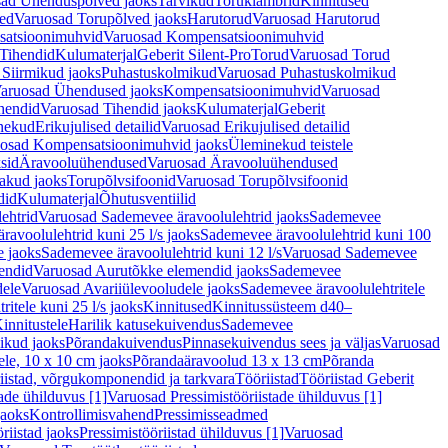
ad Ühenduspõlved jaoks
Tarvikud
Toruklambrid
Kinnitused
ed
Varuosad Torupõlved jaoks
Harutorud
Varuosad Harutorud
atsioonimuhvid
Varuosad Kompensatsioonimuhvid
Tihendid
Kulumaterjal
Geberit Silent-Pro
Torud
Varuosad Torud
Siirmikud jaoks
Puhastuskolmikud
Varuosad Puhastuskolmikud
aruosad Ühendused jaoks
Kompensatsioonimuhvid
Varuosad
hendid
Varuosad Tihendid jaoks
Kulumaterjal
Geberit
nekud
Erikujulised detailid
Varuosad Erikujulised detailid
osad Kompensatsioonimuhvid jaoks
Üleminekud teistele
sid
Äravooluühendused
Varuosad Äravooluühendused
akud jaoks
Torupõlvsifoonid
Varuosad Torupõlvsifoonid
did
Kulumaterjal
Õhutusventiilid
ehtrid
Varuosad Sademevee äravoolulehtrid jaoks
Sademevee
avoolulehtrid kuni 25 l/s jaoks
Sademevee äravoolulehtrid kuni 100
e jaoks
Sademevee äravoolulehtrid kuni 12 l/s
Varuosad Sademevee
endid
Varuosad Aurutõkke elemendid jaoks
Sademevee
dele
Varuosad Avariiülevooludele jaoks
Sademevee äravoolulehtritele
itele kuni 25 l/s jaoks
Kinnitused
Kinnitussüsteem d40–
innitustele
Harilik katusekuivendus
Sademevee
ikud jaoks
Põrandakuivendus
Pinnasekuivendus sees ja väljas
Varuosad
ele, 10 x 10 cm jaoks
Põrandaäravoolud 13 x 13 cm
Põranda
iistad, võrgukomponendid ja tarkvara
Tööriistad
Tööriistad Geberit
tade ühilduvus [1]
Varuosad Pressimistööriistade ühilduvus [1]
jaoks
Kontrollimisvahend
Pressimisseadmed
riistad jaoks
Pressimistööriistad ühilduvus [1]
Varuosad