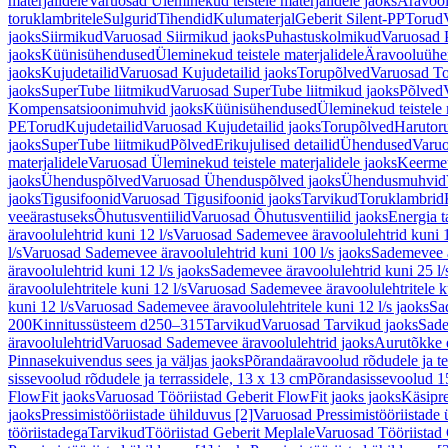
materjalidele
Varuosad Üleminekud teistele materjalidele jaoks
Äravoo
toruklambritele
Sulgurid
Tihendid
Kulumaterjal
Geberit Silent-PP
Torud
jaoks
Siirmikud
Varuosad Siirmikud jaoks
Puhastuskolmikud
Varuosad 
jaoks
Küünisühendused
Üleminekud teistele materjalidele
Äravooluühe
jaoks
Kujudetailid
Varuosad Kujudetailid jaoks
Torupõlved
Varuosad To
jaoks
SuperTube liitmikud
Varuosad SuperTube liitmikud jaoks
Põlved
Kompensatsioonimuhvid jaoks
Küünisühendused
Üleminekud teistele 
PE
Torud
Kujudetailid
Varuosad Kujudetailid jaoks
Torupõlved
Harutor
jaoks
SuperTube liitmikud
Põlved
Erikujulised detailid
Ühendused
Varuo
materjalidele
Varuosad Üleminekud teistele materjalidele jaoks
Keerme
jaoks
Ühenduspõlved
Varuosad Ühenduspõlved jaoks
Ühendusmuhvid
jaoks
Tigusifoonid
Varuosad Tigusifoonid jaoks
Tarvikud
Toruklambrid
veeärastuseks
Õhutusventiilid
Varuosad Õhutusventiilid jaoks
Energia t
äravoolulehtrid kuni 12 l/s
Varuosad Sademevee äravoolulehtrid kuni 1
l/s
Varuosad Sademevee äravoolulehtrid kuni 100 l/s jaoks
Sademevee ä
äravoolulehtrid kuni 12 l/s jaoks
Sademevee äravoolulehtrid kuni 25 l/
äravoolulehtritele kuni 12 l/s
Varuosad Sademevee äravoolulehtritele ku
kuni 12 l/s
Varuosad Sademevee äravoolulehtritele kuni 12 l/s jaoks
Sa
200
Kinnitussüsteem d250–315
Tarvikud
Varuosad Tarvikud jaoks
Sade
äravoolulehtrid
Varuosad Sademevee äravoolulehtrid jaoks
Aurutõkke 
Pinnasekuivendus sees ja väljas jaoks
Põrandaäravoolud rõdudele ja te
sissevoolud rõdudele ja terrassidele, 13 x 13 cm
Põrandasissevoolud 1
FlowFit jaoks
Varuosad Tööriistad Geberit FlowFit jaoks jaoks
Käsipre
jaoks
Pressimistööriistade ühilduvus [2]
Varuosad Pressimistööriistade 
tööriistadega
Tarvikud
Tööriistad Geberit Meplale
Varuosad Tööriistad 