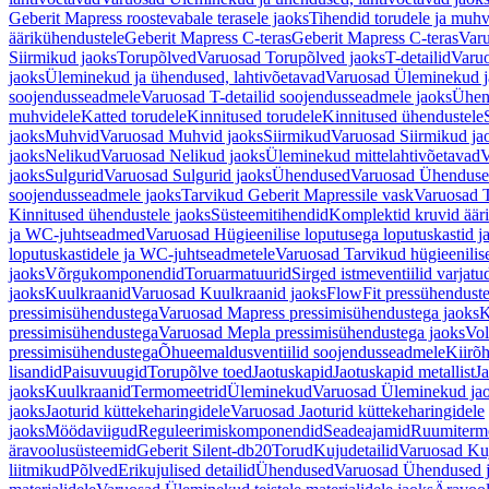
Geberit Mapress roostevabale terasele jaoks
Tihendid torudele ja muhv
äärikühendustele
Geberit Mapress C-teras
Geberit Mapress C-teras
Varu
Siirmikud jaoks
Torupõlved
Varuosad Torupõlved jaoks
T-detailid
Varuo
jaoks
Üleminekud ja ühendused, lahtivõetavad
Varuosad Üleminekud ja
soojendusseadmele
Varuosad T-detailid soojendusseadmele jaoks
Ühen
muhvidele
Katted torudele
Kinnitused torudele
Kinnitused ühendustele
jaoks
Muhvid
Varuosad Muhvid jaoks
Siirmikud
Varuosad Siirmikud ja
jaoks
Nelikud
Varuosad Nelikud jaoks
Üleminekud mittelahtivõetavad
V
jaoks
Sulgurid
Varuosad Sulgurid jaoks
Ühendused
Varuosad Ühenduse
soojendusseadmele jaoks
Tarvikud Geberit Mapressile vask
Varuosad T
Kinnitused ühendustele jaoks
Süsteemitihendid
Komplektid kruvid äär
ja WC-juhtseadmed
Varuosad Hügieenilise loputusega loputuskastid 
loputuskastidele ja WC-juhtseadmetele
Varuosad Tarvikud hügieenilis
jaoks
Võrgukomponendid
Toruarmatuurid
Sirged istmeventiilid varjat
jaoks
Kuulkraanid
Varuosad Kuulkraanid jaoks
FlowFit pressühendust
pressimisühendustega
Varuosad Mapress pressimisühendustega jaoks
K
pressimisühendustega
Varuosad Mepla pressimisühendustega jaoks
Vol
pressimisühendustega
Õhueemaldusventiilid soojendusseadmele
Kiirõh
lisandid
Paisuvuugid
Torupõlve toed
Jaotuskapid
Jaotuskapid metallist
Ja
jaoks
Kuulkraanid
Termomeetrid
Üleminekud
Varuosad Üleminekud ja
jaoks
Jaoturid küttekeharingidele
Varuosad Jaoturid küttekeharingidele
jaoks
Möödaviigud
Reguleerimiskomponendid
Seadeajamid
Ruumiterm
äravoolusüsteemid
Geberit Silent-db20
Torud
Kujudetailid
Varuosad Kuj
liitmikud
Põlved
Erikujulised detailid
Ühendused
Varuosad Ühendused 