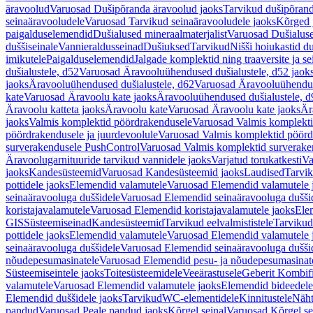
äravoolud
Varuosad Dušipõranda äravoolud jaoks
Tarvikud dušipõrand
seinaäravooludele
Varuosad Tarvikud seinaäravooludele jaoks
Kõrged 
paigalduselemendid
Dušialused mineraalmaterjalist
Varuosad Dušialuse
duššiseinale
Vannieraldusseinad
Dušiuksed
Tarvikud
Nišši hoiukastid d
imikutele
Paigalduselemendid
Jalgade komplektid ning traaversite ja s
dušialustele, d52
Varuosad Äravooluühendused dušialustele, d52 jaok
jaoks
Äravooluühendused dušialustele, d62
Varuosad Äravooluühenduse
kate
Varuosad Äravoolu kate jaoks
Äravooluühendused dušialustele, d
Äravoolu katteta jaoks
Äravoolu kate
Varuosad Äravoolu kate jaoks
Är
jaoks
Valmis komplektid pöördrakendusele
Varuosad Valmis komplekti
pöördrakendusele ja juurdevoolule
Varuosad Valmis komplektid pöördr
surverakendusele PushControl
Varuosad Valmis komplektid surverake
Äravoolugarnituuride tarvikud vannidele jaoks
Varjatud torukatkesti
Va
jaoks
Kandesüsteemid
Varuosad Kandesüsteemid jaoks
Laudised
Tarvi
pottidele jaoks
Elemendid valamutele
Varuosad Elemendid valamutele 
seinaäravooluga duššidele
Varuosad Elemendid seinaäravooluga duššid
koristajavalamutele
Varuosad Elemendid koristajavalamutele jaoks
Ele
GIS
Süsteemiseinad
Kandesüsteemid
Tarvikud eelvalmististele
Tarvikud 
pottidele jaoks
Elemendid valamutele
Varuosad Elemendid valamutele 
seinaäravooluga duššidele
Varuosad Elemendid seinaäravooluga duššid
nõudepesumasinatele
Varuosad Elemendid pesu- ja nõudepesumasinate
Süsteemiseintele jaoks
Toitesüsteemidele
Veeärastusele
Geberit Kombif
valamutele
Varuosad Elemendid valamutele jaoks
Elemendid bideedele
Elemendid duššidele jaoks
Tarvikud
WC-elementidele
Kinnitustele
Näht
pandud
Varuosad Peale pandud jaoks
Kõrgel seinal
Varuosad Kõrgel se