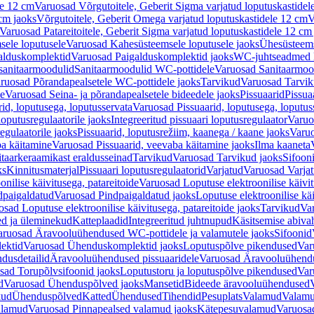
le 12 cm
Varuosad Võrgutoitele, Geberit Sigma varjatud loputuskastidel
 cm jaoks
Võrgutoitele, Geberit Omega varjatud loputuskastidele 12 cm
V
Varuosad Patareitoitele, Geberit Sigma varjatud loputuskastidele 12 cm
ele loputusele
Varuosad Kahesüsteemsele loputusele jaoks
Ühesüsteems
alduskomplektid
Varuosad Paigalduskomplektid jaoks
WC-juhtseadmed lo
sanitaarmoodulid
Sanitaarmoodulid WC-pottidele
Varuosad Sanitaarmoo
ruosad Põrandapealsetele WC-pottidele jaoks
Tarvikud
Varuosad Tarvik
le
Varuosad Seina- ja põrandapealsetele bideedele jaoks
Pissuaarid
Pissua
rid, loputusega, loputusservata
Varuosad Pissuaarid, loputusega, loputus
oputusregulaatorile jaoks
Integreeritud pissuaari loputusregulaator
Varuos
egulaatorile jaoks
Pissuaarid, loputusrežiim, kaanega / kaane jaoks
Varuo
ba käitamine
Varuosad Pissuaarid, veevaba käitamine jaoks
Ilma kaaneta
itaarkeraamikast eraldusseinad
Tarvikud
Varuosad Tarvikud jaoks
Sifooni
ks
Kinnitusmaterjal
Pissuaari loputusregulaatorid
Varjatud
Varuosad Varjat
onilise käivitusega, patareitoide
Varuosad Loputuse elektroonilise käivit
dpaigaldatud
Varuosad Pindpaigaldatud jaoks
Loputuse elektroonilise kä
sad Loputuse elektroonilise käivitusega, patareitoide jaoks
Tarvikud
Va
ed ja üleminekud
Katteplaadid
Integreeritud juhtnupud
Käsitsemise abiva
aruosad Äravooluühendused WC-pottidele ja valamutele jaoks
Sifoonid
ektid
Varuosad Ühenduskomplektid jaoks
Loputuspõlve pikendused
Var
dusdetailid
Äravooluühendused pissuaaridele
Varuosad Äravooluühendus
sad Torupõlvsifoonid jaoks
Loputustoru ja loputuspõlve pikendused
Var
d
Varuosad Ühenduspõlved jaoks
Mansetid
Bideede äravooluühendused
kud
Ühenduspõlved
Katted
Ühendused
Tihendid
Pesuplats
Valamud
Valam
alamud
Varuosad Pinnapealsed valamud jaoks
Kätepesuvalamud
Varuosa