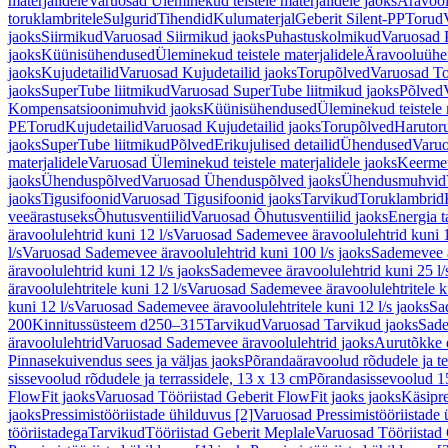
materjalidele
Varuosad Üleminekud teistele materjalidele jaoks
Äravoo
toruklambritele
Sulgurid
Tihendid
Kulumaterjal
Geberit Silent-PP
Torud
jaoks
Siirmikud
Varuosad Siirmikud jaoks
Puhastuskolmikud
Varuosad 
jaoks
Küünisühendused
Üleminekud teistele materjalidele
Äravooluühe
jaoks
Kujudetailid
Varuosad Kujudetailid jaoks
Torupõlved
Varuosad To
jaoks
SuperTube liitmikud
Varuosad SuperTube liitmikud jaoks
Põlved
Kompensatsioonimuhvid jaoks
Küünisühendused
Üleminekud teistele 
PE
Torud
Kujudetailid
Varuosad Kujudetailid jaoks
Torupõlved
Harutor
jaoks
SuperTube liitmikud
Põlved
Erikujulised detailid
Ühendused
Varuo
materjalidele
Varuosad Üleminekud teistele materjalidele jaoks
Keerme
jaoks
Ühenduspõlved
Varuosad Ühenduspõlved jaoks
Ühendusmuhvid
jaoks
Tigusifoonid
Varuosad Tigusifoonid jaoks
Tarvikud
Toruklambrid
veeärastuseks
Õhutusventiilid
Varuosad Õhutusventiilid jaoks
Energia t
äravoolulehtrid kuni 12 l/s
Varuosad Sademevee äravoolulehtrid kuni 1
l/s
Varuosad Sademevee äravoolulehtrid kuni 100 l/s jaoks
Sademevee ä
äravoolulehtrid kuni 12 l/s jaoks
Sademevee äravoolulehtrid kuni 25 l/
äravoolulehtritele kuni 12 l/s
Varuosad Sademevee äravoolulehtritele ku
kuni 12 l/s
Varuosad Sademevee äravoolulehtritele kuni 12 l/s jaoks
Sa
200
Kinnitussüsteem d250–315
Tarvikud
Varuosad Tarvikud jaoks
Sade
äravoolulehtrid
Varuosad Sademevee äravoolulehtrid jaoks
Aurutõkke 
Pinnasekuivendus sees ja väljas jaoks
Põrandaäravoolud rõdudele ja te
sissevoolud rõdudele ja terrassidele, 13 x 13 cm
Põrandasissevoolud 1
FlowFit jaoks
Varuosad Tööriistad Geberit FlowFit jaoks jaoks
Käsipre
jaoks
Pressimistööriistade ühilduvus [2]
Varuosad Pressimistööriistade 
tööriistadega
Tarvikud
Tööriistad Geberit Meplale
Varuosad Tööriistad 