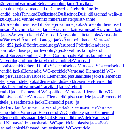
aäravoolud
Varuosad Seinaäravoolud jaoks
Tarvikud
eraalmaterjalist madalad dušialused ja Geberit Duofix
endid jaoks
Tarvikud
Dušiseinad
Dušiseinad
Duši külgseinad walk-in
ikukujulised vannid
Vannid mineraalmaterjalist
Vannid
ud
Äravooluühendused duššide ja vannide jaoks
Äravooluühendused
uosad Äravoolu katteta jaoks
Äravoolu kate
Varuosad Äravoolu kate
 jaoks
Äravoolu katteta
Varuosad Äravoolu katteta jaoks
Äravoolu
ga
Varuosad Äravoolu kattega jaoks
Äravoolu katteta
Varuosad
le, d52 jaoks
Pöördrakendusega
Varuosad Pöördrakendusega
ördrakenduse ja juurdevooluga jaoks
Valmis komplektid
osad Surverakendusega PushControl jaoks
Valmis komplektid
Äravoolugarnituuride tarvikud vannidele
Varuosad
utussüsteemid
Geberit Duofix
Süsteemiseinad
Varuosad Süsteemiseinad
mendid jaoks
Elemendid WC-pottidele
Varuosad Elemendid WC-
id pissuaaridele
Varuosad Elemendid pissuaaridele jaoks
Elemendid
le ja vannidele jaoks
Elemendid dušieraldusseintele
Elemendid
aoks
Tarvikud
Varuosad Tarvikud jaoks
Geberit
endid jaoks
Elemendid WC-pottidele
Varuosad Elemendid WC-
id pissuaaridele
Varuosad Elemendid pissuaaridele jaoks
Elemendid
tele ja seadmetele jaoks
Elemendid pesu- ja
oks
Tarvikud
Varuosad Tarvikud jaoks
Süsteemiseintele
Varuosad
-pottidele
Varuosad Elemendid WC-pottidele jaoks
Elemendid
Elemendid pissuaaridele jaoks
Elemendid duššidele
Varuosad
ad Nähtavad loputuskastid WC-pottidele, plastist jaoks
Peale
seinal jaoks
Nähtavad loputuskastid WC-pottidele,