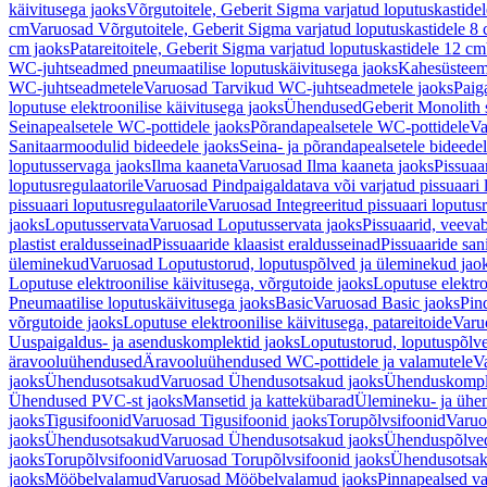
käivitusega jaoks
Võrgutoitele, Geberit Sigma varjatud loputuskastide
cm
Varuosad Võrgutoitele, Geberit Sigma varjatud loputuskastidele 8
cm jaoks
Patareitoitele, Geberit Sigma varjatud loputuskastidele 12 cm
WC-juhtseadmed pneumaatilise loputuskäivitusega jaoks
Kahesüsteems
WC-juhtseadmetele
Varuosad Tarvikud WC-juhtseadmetele jaoks
Paig
loputuse elektroonilise käivitusega jaoks
Ühendused
Geberit Monolith 
Seinapealsetele WC-pottidele jaoks
Põrandapealsetele WC-pottidele
Va
Sanitaarmoodulid bideedele jaoks
Seina- ja põrandapealsetele bideede
loputusservaga jaoks
Ilma kaaneta
Varuosad Ilma kaaneta jaoks
Pissuaa
loputusregulaatorile
Varuosad Pindpaigaldatava või varjatud pissuaari l
pissuaari loputusregulaatorile
Varuosad Integreeritud pissuaari loputusr
jaoks
Loputusservata
Varuosad Loputusservata jaoks
Pissuaarid, veeva
plastist eraldusseinad
Pissuaaride klaasist eraldusseinad
Pissuaaride san
üleminekud
Varuosad Loputustorud, loputuspõlved ja üleminekud jao
Loputuse elektroonilise käivitusega, võrgutoide jaoks
Loputuse elektro
Pneumaatilise loputuskäivitusega jaoks
Basic
Varuosad Basic jaoks
Pin
võrgutoide jaoks
Loputuse elektroonilise käivitusega, patareitoide
Varuo
Uuspaigaldus- ja asenduskomplektid jaoks
Loputustorud, loputuspõlv
äravooluühendused
Äravooluühendused WC-pottidele ja valamutele
V
jaoks
Ühendusotsakud
Varuosad Ühendusotsakud jaoks
Ühenduskompl
Ühendused PVC-st jaoks
Mansetid ja kattekübarad
Ülemineku- ja ühen
jaoks
Tigusifoonid
Varuosad Tigusifoonid jaoks
Torupõlvsifoonid
Varuo
jaoks
Ühendusotsakud
Varuosad Ühendusotsakud jaoks
Ühenduspõlve
jaoks
Torupõlvsifoonid
Varuosad Torupõlvsifoonid jaoks
Ühendusotsa
jaoks
Mööbelvalamud
Varuosad Mööbelvalamud jaoks
Pinnapealsed v