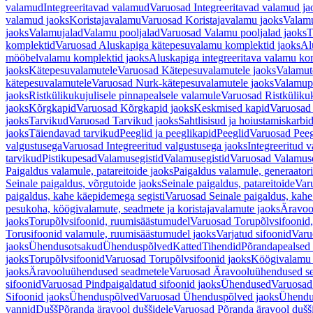
valamud
Integreeritavad valamud
Varuosad Integreeritavad valamud ja
valamud jaoks
Koristajavalamu
Varuosad Koristajavalamu jaoks
Valam
jaoks
Valamujalad
Valamu pooljalad
Varuosad Valamu pooljalad jaoks
T
komplektid
Varuosad Aluskapiga kätepesuvalamu komplektid jaoks
Al
mööbelvalamu komplektid jaoks
Aluskapiga integreeritava valamu ko
jaoks
Kätepesuvalamutele
Varuosad Kätepesuvalamutele jaoks
Valamut
kätepesuvalamutele
Varuosad Nurk-kätepesuvalamutele jaoks
Valamup
jaoks
Ristkülikukujulisele pinnapealsele valamule
Varuosad Ristkülikuk
jaoks
Kõrgkapid
Varuosad Kõrgkapid jaoks
Keskmised kapid
Varuosad
jaoks
Tarvikud
Varuosad Tarvikud jaoks
Sahtlisisud ja hoiustamiskarbi
jaoks
Täiendavad tarvikud
Peeglid ja peeglikapid
Peeglid
Varuosad Peeg
valgustusega
Varuosad Integreeritud valgustusega jaoks
Integreeritud v
tarvikud
Pistikupesad
Valamusegistid
Valamusegistid
Varuosad Valamuse
Paigaldus valamule, patareitoide jaoks
Paigaldus valamule, generaatori
Seinale paigaldus, võrgutoide jaoks
Seinale paigaldus, patareitoide
Varu
paigaldus, kahe käepidemega segisti
Varuosad Seinale paigaldus, kahe
pesukoha, köögivalamute, seadmete ja koristajavalamute jaoks
Äravoo
jaoks
Torupõlvsifoonid, ruumisäästumudel
Varuosad Torupõlvsifoonid,
Torusifoonid valamule, ruumisäästumudel jaoks
Varjatud sifoonid
Varu
jaoks
Ühendusotsakud
Ühenduspõlved
Katted
Tihendid
Põrandapealsed 
jaoks
Torupõlvsifoonid
Varuosad Torupõlvsifoonid jaoks
Köögivalamu
jaoks
Äravooluühendused seadmetele
Varuosad Äravooluühendused se
sifoonid
Varuosad Pindpaigaldatud sifoonid jaoks
Ühendused
Varuosad
Sifoonid jaoks
Ühenduspõlved
Varuosad Ühenduspõlved jaoks
Ühendu
vannid
Dušš
Põranda äravool duššidele
Varuosad Põranda äravool dušši