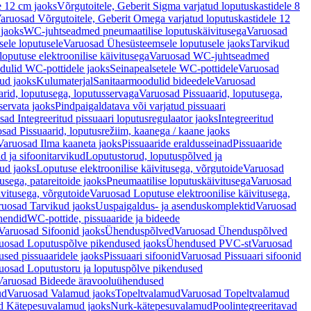
e 12 cm jaoks
Võrgutoitele, Geberit Sigma varjatud loputuskastidele 8
aruosad Võrgutoitele, Geberit Omega varjatud loputuskastidele 12
 jaoks
WC-juhtseadmed pneumaatilise loputuskäivitusega
Varuosad
ele loputusele
Varuosad Ühesüsteemsele loputusele jaoks
Tarvikud
putuse elektroonilise käivitusega
Varuosad WC-juhtseadmed
dulid WC-pottidele jaoks
Seinapealsetele WC-pottidele
Varuosad
ud jaoks
Kulumaterjal
Sanitaarmoodulid bideedele
Varuosad
arid, loputusega, loputusservaga
Varuosad Pissuaarid, loputusega,
servata jaoks
Pindpaigaldatava või varjatud pissuaari
ad Integreeritud pissuaari loputusregulaator jaoks
Integreeritud
sad Pissuaarid, loputusrežiim, kaanega / kaane jaoks
Varuosad Ilma kaaneta jaoks
Pissuaaride eraldusseinad
Pissuaaride
d ja sifoonitarvikud
Loputustorud, loputuspõlved ja
ud jaoks
Loputuse elektroonilise käivitusega, võrgutoide
Varuosad
usega, patareitoide jaoks
Pneumaatilise loputuskäivitusega
Varuosad
ivitusega, võrgutoide
Varuosad Loputuse elektroonilise käivitusega,
ruosad Tarvikud jaoks
Uuspaigaldus- ja asenduskomplektid
Varuosad
hendid
WC-pottide, pissuaaride ja bideede
Varuosad Sifoonid jaoks
Ühenduspõlved
Varuosad Ühenduspõlved
uosad Loputuspõlve pikendused jaoks
Ühendused PVC-st
Varuosad
ed pissuaaridele jaoks
Pissuaari sifoonid
Varuosad Pissuaari sifoonid
uosad Loputustoru ja loputuspõlve pikendused
Varuosad Bideede äravooluühendused
ud
Varuosad Valamud jaoks
Topeltvalamud
Varuosad Topeltvalamud
d Kätepesuvalamud jaoks
Nurk-kätepesuvalamud
Poolintegreeritavad