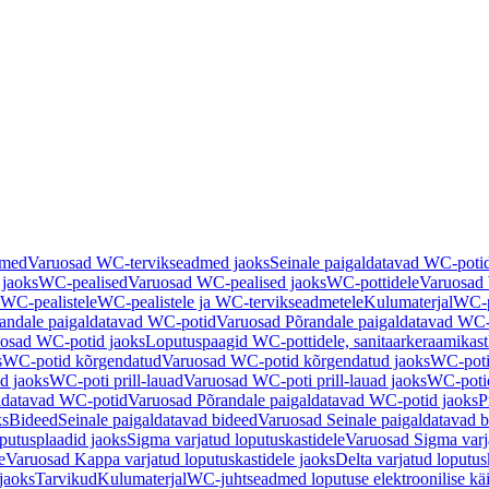
dmed
Varuosad WC-tervikseadmed jaoks
Seinale paigaldatavad WC-poti
 jaoks
WC-pealised
Varuosad WC-pealised jaoks
WC-pottidele
Varuosad 
WC-pealistele
WC-pealistele ja WC-tervikseadmetele
Kulumaterjal
WC-po
andale paigaldatavad WC-potid
Varuosad Põrandale paigaldatavad WC-
osad WC-potid jaoks
Loputuspaagid WC-pottidele, sanitaarkeraamikast
s
WC-potid kõrgendatud
Varuosad WC-potid kõrgendatud jaoks
WC-poti
ad jaoks
WC-poti prill-lauad
Varuosad WC-poti prill-lauad jaoks
WC-potid
ldatavad WC-potid
Varuosad Põrandale paigaldatavad WC-potid jaoks
P
ks
Bideed
Seinale paigaldatavad bideed
Varuosad Seinale paigaldatavad b
utusplaadid jaoks
Sigma varjatud loputuskastidele
Varuosad Sigma varja
e
Varuosad Kappa varjatud loputuskastidele jaoks
Delta varjatud loputus
jaoks
Tarvikud
Kulumaterjal
WC-juhtseadmed loputuse elektroonilise kä