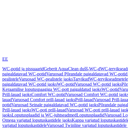
EE
WC-potid ja pissuaarid
Geberit AquaClean dušš-WC-d
WC-terviksea
paigaldatavad WC-potid
Varuosad Põrandale paigaldatavad WC-potid
pealistele
Varuosad WC-pealistele jaoks
Tarvikud
WC-tervikseadmetele
paigaldatavad WC-potid jaoks
WC-potid
Varuosad WC-potid jaoks
Põr
Keraamilise loputuspaagiga WC-pott paigaldatud jaoks
WC-potid
Varu
Prill-lauad jaoks
Comfort WC-potid
Varuosad Comfort WC-potid jaok
lauad
Varuosad Comfort prill-lauad jaoks
Prill-lauad
Varuosad Prill-lau
potid
Varuosad Seinale paigaldatavad WC-potid jaoks
Põrandale paiga
Prill-lauad jaoks
WC-poti prill-lauad
Varuosad WC-poti prill-lauad jao
jaoks
Loputusplaadid ja WC-juhtseadmed
Loputusplaadid
Varuosad Lop
Omega varjatud loputuskastidele jaoks
Kappa varjatud loputuskastidel
varjatud loputuskastidele
Varuosad Twinline varjatud loputuskastidele 