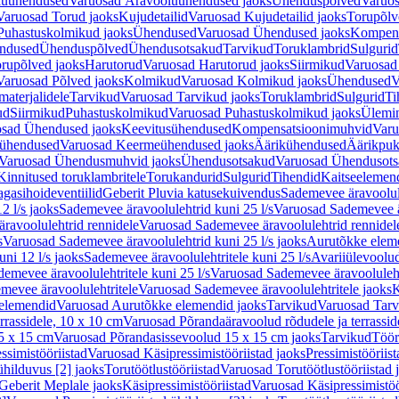
luühendused
Varuosad Äravooluühendused jaoks
Ühenduspõlved
Varuos
Varuosad Torud jaoks
Kujudetailid
Varuosad Kujudetailid jaoks
Torupõlv
Puhastuskolmikud jaoks
Ühendused
Varuosad Ühendused jaoks
Kompens
ndused
Ühenduspõlved
Ühendusotsakud
Tarvikud
Toruklambrid
Sulgurid
rupõlved jaoks
Harutorud
Varuosad Harutorud jaoks
Siirmikud
Varuosad 
Varuosad Põlved jaoks
Kolmikud
Varuosad Kolmikud jaoks
Ühendused
V
materjalidele
Tarvikud
Varuosad Tarvikud jaoks
Toruklambrid
Sulgurid
Ti
ud
Siirmikud
Puhastuskolmikud
Varuosad Puhastuskolmikud jaoks
Ülemi
sad Ühendused jaoks
Keevitusühendused
Kompensatsioonimuhvid
Varu
ühendused
Varuosad Keermeühendused jaoks
Äärikühendused
Äärikpuk
Varuosad Ühendusmuhvid jaoks
Ühendusotsakud
Varuosad Ühendusots
Kinnitused toruklambritele
Torukandurid
Sulgurid
Tihendid
Kaitseelemen
agasihoideventiilid
Geberit Pluvia katusekuivendus
Sademevee äravoolul
2 l/s jaoks
Sademevee äravoolulehtrid kuni 25 l/s
Varuosad Sademevee är
ravoolulehtrid rennidele
Varuosad Sademevee äravoolulehtrid rennidel
s
Varuosad Sademevee äravoolulehtrid kuni 25 l/s jaoks
Aurutõkke elem
ni 12 l/s jaoks
Sademevee äravoolulehtritele kuni 25 l/s
Avariiülevoolu
demevee äravoolulehtritele kuni 25 l/s
Varuosad Sademevee äravoolulehtr
mevee äravoolulehtritele
Varuosad Sademevee äravoolulehtritele jaoks
K
elemendid
Varuosad Aurutõkke elemendid jaoks
Tarvikud
Varuosad Tarv
rrassidele, 10 x 10 cm
Varuosad Põrandaäravoolud rõdudele ja terrassid
5 x 15 cm
Varuosad Põrandasissevoolud 15 x 15 cm jaoks
Tarvikud
Töör
ssimistööriistad
Varuosad Käsipressimistööriistad jaoks
Pressimistööriis
ühilduvus [2] jaoks
Torutöötlustööriistad
Varuosad Torutöötlustööriistad 
Geberit Meplale jaoks
Käsipressimistööriistad
Varuosad Käsipressimistöö