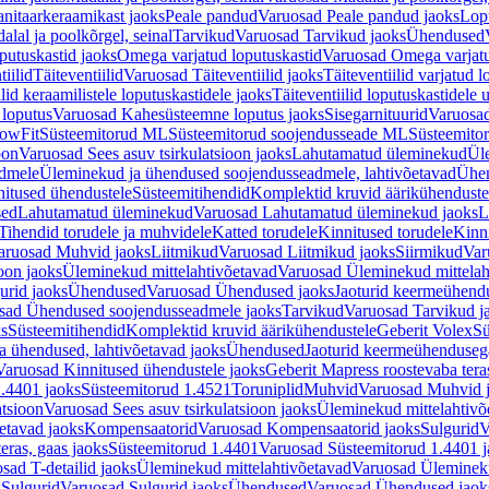
nitaarkeraamikast jaoks
Peale pandud
Varuosad Peale pandud jaoks
Lopu
alal ja poolkõrgel, seinal
Tarvikud
Varuosad Tarvikud jaoks
Ühendused
putuskastid jaoks
Omega varjatud loputuskastid
Varuosad Omega varjatu
tiilid
Täiteventiilid
Varuosad Täiteventiilid jaoks
Täiteventiilid varjatud l
lid keraamilistele loputuskastidele jaoks
Täiteventiilid loputuskastidele 
loputus
Varuosad Kahesüsteemne loputus jaoks
Sisegarnituurid
Varuosad
lowFit
Süsteemitorud ML
Süsteemitorud soojendusseade ML
Süsteemito
oon
Varuosad Sees asuv tsirkulatsioon jaoks
Lahutamatud üleminekud
Ül
admele
Üleminekud ja ühendused soojendusseadmele, lahtivõetavad
Ühen
itused ühendustele
Süsteemitihendid
Komplektid kruvid äärikühenduste
sed
Lahutamatud üleminekud
Varuosad Lahutamatud üleminekud jaoks
L
Tihendid torudele ja muhvidele
Katted torudele
Kinnitused torudele
Kinn
aruosad Muhvid jaoks
Liitmikud
Varuosad Liitmikud jaoks
Siirmikud
Var
oon jaoks
Üleminekud mittelahtivõetavad
Varuosad Üleminekud mittelah
urid jaoks
Ühendused
Varuosad Ühendused jaoks
Jaoturid keermeühend
sad Ühendused soojendusseadmele jaoks
Tarvikud
Varuosad Tarvikud j
ks
Süsteemitihendid
Komplektid kruvid äärikühendustele
Geberit Volex
Sü
 ühendused, lahtivõetavad jaoks
Ühendused
Jaoturid keermeühenduseg
Varuosad Kinnitused ühendustele jaoks
Geberit Mapress roostevaba tera
.4401 jaoks
Süsteemitorud 1.4521
Toruniplid
Muhvid
Varuosad Muhvid 
atsioon
Varuosad Sees asuv tsirkulatsioon jaoks
Üleminekud mittelahtivõ
etavad jaoks
Kompensaatorid
Varuosad Kompensaatorid jaoks
Sulgurid
V
eras, gaas jaoks
Süsteemitorud 1.4401
Varuosad Süsteemitorud 1.4401 j
sad T-detailid jaoks
Üleminekud mittelahtivõetavad
Varuosad Ülemineku
s
Sulgurid
Varuosad Sulgurid jaoks
Ühendused
Varuosad Ühendused jaok