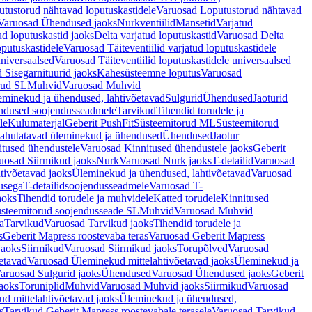
tustorud nähtavad loputuskastidele
Varuosad Loputustorud nähtavad
Varuosad Ühendused jaoks
Nurkventiilid
Mansetid
Varjatud
d loputuskastid jaoks
Delta varjatud loputuskastid
Varuosad Delta
oputuskastidele
Varuosad Täiteventiilid varjatud loputuskastidele
universaalsed
Varuosad Täiteventiilid loputuskastidele universaalsed
 Sisegarnituurid jaoks
Kahesüsteemne loputus
Varuosad
rud SL
Muhvid
Varuosad Muhvid
eminekud ja ühendused, lahtivõetavad
Sulgurid
Ühendused
Jaoturid
dused soojendusseadmele
Tarvikud
Tihendid torudele ja
le
Kulumaterjal
Geberit PushFit
Süsteemitorud ML
Süsteemitorud
ahutatavad üleminekud ja ühendused
Ühendused
Jaotur
itused ühendustele
Varuosad Kinnitused ühendustele jaoks
Geberit
uosad Siirmikud jaoks
Nurk
Varuosad Nurk jaoks
T-detailid
Varuosad
tivõetavad jaoks
Üleminekud ja ühendused, lahtivõetavad
Varuosad
usega
T-detailidsoojendusseadmele
Varuosad T-
aoks
Tihendid torudele ja muhvidele
Katted torudele
Kinnitused
steemitorud soojendusseade SL
Muhvid
Varuosad Muhvid
a
Tarvikud
Varuosad Tarvikud jaoks
Tihendid torudele ja
s
Geberit Mapress roostevaba teras
Varuosad Geberit Mapress
jaoks
Siirmikud
Varuosad Siirmikud jaoks
Torupõlved
Varuosad
etavad
Varuosad Üleminekud mittelahtivõetavad jaoks
Üleminekud ja
aruosad Sulgurid jaoks
Ühendused
Varuosad Ühendused jaoks
Geberit
aoks
Toruniplid
Muhvid
Varuosad Muhvid jaoks
Siirmikud
Varuosad
d mittelahtivõetavad jaoks
Üleminekud ja ühendused,
s
Tarvikud Geberit Mapress roostevabale terasele
Varuosad Tarvikud