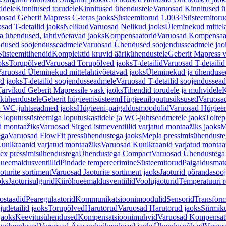
idele
Kinnitused torudele
Kinnitused ühendustele
Varuosad Kinnitused ü
osad Geberit Mapress C-teras jaoks
Süsteemitorud 1.0034
Süsteemitoru
sad T-detailid jaoks
Nelikud
Varuosad Nelikud jaoks
Üleminekud mittel
 ühendused, lahtivõetavad jaoks
Kompensaatorid
Varuosad Kompensaat
dused soojendusseadmele
Varuosad Ühendused soojendusseadmele jao
Süsteemitihendid
Komplektid kruvid äärikühendustele
Geberit Mapress 
oks
Torupõlved
Varuosad Torupõlved jaoks
T-detailid
Varuosad T-detailid
aruosad Üleminekud mittelahtivõetavad jaoks
Üleminekud ja ühendused
d jaoks
T-detailid soojendusseadmele
Varuosad T-detailid soojendussea
arvikud Geberit Mapressile vask jaoks
Tihendid torudele ja muhvidele
K
ikühendustele
Geberit hügieenisüsteem
Hügieeniloputusüksused
Varuosa
ja WC-juhtseadmed jaoks
Hügieeni-paigaldusmoodulid
Varuosad Hügieen
e loputussüsteemiga loputuskastidele ja WC-juhtseadmetele jaoks
Toitep
ud montaažiks
Varuosad Sirged istmeventiilid varjatud montaažiks jaoks
M
ega
Varuosad FlowFit pressühendustega jaoks
Mepla pressimisühendust
uulkraanid varjatud montaažiks
Varuosad Kuulkraanid varjatud montaa
ex pressimisühendustega
Ühendustega Compact
Varuosad Ühendustega
ueemaldusventiilid
Pindade tempereerimine
Süsteemitorud
Paigaldusmate
oturite sortiment
Varuosad Jaoturite sortiment jaoks
Jaoturid põrandasoo
oks
Jaoturisulgurid
Kiirõhueemaldusventiilid
Voolujaoturid
Temperatuuri 
ostaadid
Pearegulaatorid
Kommunikatsioonimoodulid
Sensorid
Transform
udetailid jaoks
Torupõlved
Harutorud
Varuosad Harutorud jaoks
Siirmik
jaoks
Keevitusühendused
Kompensatsioonimuhvid
Varuosad Kompensat