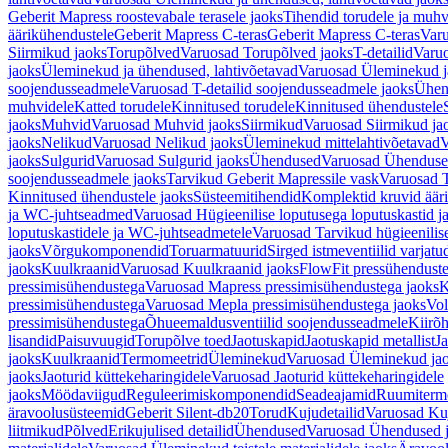
Geberit Mapress roostevabale terasele jaoks
Tihendid torudele ja muhv
äärikühendustele
Geberit Mapress C-teras
Geberit Mapress C-teras
Varu
Siirmikud jaoks
Torupõlved
Varuosad Torupõlved jaoks
T-detailid
Varuo
jaoks
Üleminekud ja ühendused, lahtivõetavad
Varuosad Üleminekud ja
soojendusseadmele
Varuosad T-detailid soojendusseadmele jaoks
Ühen
muhvidele
Katted torudele
Kinnitused torudele
Kinnitused ühendustele
jaoks
Muhvid
Varuosad Muhvid jaoks
Siirmikud
Varuosad Siirmikud ja
jaoks
Nelikud
Varuosad Nelikud jaoks
Üleminekud mittelahtivõetavad
V
jaoks
Sulgurid
Varuosad Sulgurid jaoks
Ühendused
Varuosad Ühenduse
soojendusseadmele jaoks
Tarvikud Geberit Mapressile vask
Varuosad T
Kinnitused ühendustele jaoks
Süsteemitihendid
Komplektid kruvid äär
ja WC-juhtseadmed
Varuosad Hügieenilise loputusega loputuskastid 
loputuskastidele ja WC-juhtseadmetele
Varuosad Tarvikud hügieenilis
jaoks
Võrgukomponendid
Toruarmatuurid
Sirged istmeventiilid varjat
jaoks
Kuulkraanid
Varuosad Kuulkraanid jaoks
FlowFit pressühendust
pressimisühendustega
Varuosad Mapress pressimisühendustega jaoks
K
pressimisühendustega
Varuosad Mepla pressimisühendustega jaoks
Vol
pressimisühendustega
Õhueemaldusventiilid soojendusseadmele
Kiirõh
lisandid
Paisuvuugid
Torupõlve toed
Jaotuskapid
Jaotuskapid metallist
Ja
jaoks
Kuulkraanid
Termomeetrid
Üleminekud
Varuosad Üleminekud ja
jaoks
Jaoturid küttekeharingidele
Varuosad Jaoturid küttekeharingidele
jaoks
Möödaviigud
Reguleerimiskomponendid
Seadeajamid
Ruumiterm
äravoolusüsteemid
Geberit Silent-db20
Torud
Kujudetailid
Varuosad Kuj
liitmikud
Põlved
Erikujulised detailid
Ühendused
Varuosad Ühendused 