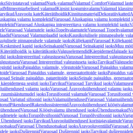
oks
Süvistatavad valamud
Nurk-valamud
Valamud Comfort
Valamud laste
ud
Mitmeotstarbelised valamud
Kipsist kogumisvalamu
Valamud klassiru
arvikud
Äravoolu kate
Käterätihoidik
Kinnitusmaterjal
Dekoratiivkatted
A
uskapiga valamu komplektid
Varuosad Aluskapiga valamu komplektid j
mplektid
Varuosad Aluskapiga integreeritava valamu komplektid jaoks
V
ele
Varuosad Valamutele jaoks
Topeltvalamutele
Varuosad Topeltvalamut
laadid
Varuosad Valamuplaadid jaoks
Kausikujulisele pinnapealsele val
ujulisele pinnapealsele valamule jaoks
Küljekapid
Varuosad Küljekapid
 Keskmised kapid jaoks
Seinakapid
Varuosad Seinakapid jaoks
Muu möö
d
Käterätihoidik ja käterätikonks
Valguselemendid
Käepidemed
Jalgade k
lid jaoks
Integreeritud valgustusega
Varuosad Integreeritud valgustusega
algustuseta
Varuosad Integreeritud valgustuseta jaoks
Tarvikud
Valgusel
gistid jaoks
Paigaldus valamule, võrgutoide
Varuosad Paigaldus valamul
toide
Varuosad Paigaldus valamule, generaatoritoide jaoks
Paigaldus val
osad Seinale paigaldus, patareitoide jaoks
Seinale paigaldus, generaator
 käepidemega segisti jaoks
Tarvikud
Varuosad Tarvikud jaoks
Valamusegi
luühendused valamu jaoks
Varuosad Äravooluühendused valamu jaoks 
 ruumisäästumudel jaoks
Torusifoonid valamule
Varuosad Torusifoonid 
osad Varjatud sifoonid jaoks
Valamuühendused
Varuosad Valamuühend
torud
Pikendused
Rakendussüsteemid
Äravooluühendused köögivalamut
 ühendused
Varuosad Köögivalamu ühendused jaoks
Ühendusotsakud
Va
admetele jaoks
Torupõlvsifoonid
Varuosad Torupõlvsifoonid jaoks
Varja
 Ühendused jaoks
Tarvikud
Äravooluühendused koristajavalamule
Varuo
sotsakud
Varuosad Ühendusotsakud jaoks
Äravooluventiilid
Varuosad Är
dele jaoks
Duširennid
Varuosad Duširennid jaoks
Tarvikud duširennidel