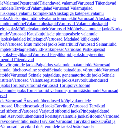
le
Valamud
Pesurennid
Täiendavad valamud
Varuosad Täiendavad
umidele
Tarvikud
Valamujalad
Varuosad Valamujalad
luskapiga valamu komplektid
Aluskapiga kätepesuvalamu
aoks
Aluskapiga mööbelvalamu komplektid
Varuosad Aluskapiga
annitoamööbel
Valamu aluskapid
Varuosad Valamu aluskapid
ele jaoks
Mööbelvalamutele
Varuosad Mööbelvalamutele jaoks
Nurk-
amule
Varuosad Kausikujulisele pinnapealsele valamule
 jaoks
Madalad küljekapid
Varuosad Madalad küljekapid
bel
Varuosad Muu mööbel jaoks
Seinariiulid
Varuosad Seinariiulid
omplektid
Magnettahvlid
Pistikupesad
Varuosad Pistikupesad
 jaoks
Peeglikapid
Varuosad Peeglikapid jaoks
Integreeritud
emendid
Täiendavad
e, võrgutoide jaoks
Paigaldus valamule, patareitoide
Varuosad
amule, ühehoovaline segisti
Seinale paigaldus, võrgutoide
Varuosad
itoide
Varuosad Seinale paigaldus, generaatoritoide jaoks
Seinale
stitele
Varuosad Valamusegistitele jaoks
Äravooluühendused
jaoks
Torupõlvsifoonid
Varuosad Torupõlvsifoonid
valamule jaoks
Torusifoonid valamule, ruumisäästumudel
Varuosad
used
ele
Varuosad Äravooluühendused köögivalamutele
ruosad Ühendusotsakud jaoks
Tarvikud
Varuosad Tarvikud
tud sifoonid
Varuosad Varjatud sifoonid jaoks
Pindpaigaldatud
sad Äravooluühendused koristajavalamule jaoks
Sifoonid
Varuosad
avooluventiilid jaoks
Tarvikud
Varuosad Tarvikud jaoks
Dušid ja
e
Varuosad Tarvikud duširennidele jaoks
Dušipõranda