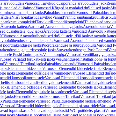
a äravooludele
Varuosad Tarvikud dušipõranda äravooludele jaoks
Sein
ja madalad dušialused
Varuosad Kõrged ja madalad dušialused jaoks
Min
d mineraalmaterjalist jaoks
Paigalduselemendid
Varuosad Paigalduselem
uššidele
Nišši hoiukastid
Tarvikud
Vannid
Vannid sanitaarakrüülist
Ristkül
einaankrute komplektid
Tarvikud
Remondikomplektid
Täiendavad tarvik
s
Äravoolu kattega
Varuosad Äravoolu kattega jaoks
Äravoolu katteta
Var
d dušialustele, d62 jaoks
Äravoolu kattega
Varuosad Äravoolu kattega
90
Varuosad Äravooluühendused dušialustele, d90 jaoks
Äravoolu katte
avooluühendused vannidele, d52
Varuosad Äravooluühendused vannide
d pöördrakendusele jaoks
Pöördrakenduse ja juurdevooluga
Varuosad Pö
akendusele ja juurdevoolule jaoks
Surverakendusega PushControl
Varu
ndusele PushControl jaoks
Ventiilkorgiga
Varuosad Ventiilkorgiga jaoks
ruosad Varjatud torukatkesti jaoks
Veeühendused
Installatsiooni- ja lop
kud
Varuosad Tarvikud jaoks
Paigalduselemendid
Varuosad Paigaldusele
jaoks
Elemendid bideedele
Varuosad Elemendid bideedele jaoks
Elemend
ele jaoks
Elemendid duššidele ja vannidele
Varuosad Elemendid duššide
mendid konsoolkoormustele
Varuosad Elemendid konsoolkoormustele j
heliisolatsioonile
Laudised
Paigalduselemendid
Varuosad Paigalduselem
jaoks
Elemendid bideedele
Varuosad Elemendid bideedele jaoks
Elemend
ele jaoks
Elemendid segistitele ja seadmetele
Varuosad Elemendid segisti
le jaoks
Elemendid konsoolkoormustele
Tarvikud
Varuosad Tarvikud ja
ix
Paigalduselemendid
Varuosad Paigalduselemendid jaoks
Elemendid WC
Varuosad Elemendid bideedele jaoks
Elemendid pissuaaridele
Varuosad 
avad loputuskastid
Nähtavad loputuskastid WC-pottidele, plastist
Varuos
inal jaoks
Madalal ja poolkõrgel, seinal
Varuosad Madalal ja poolkõrgel, 