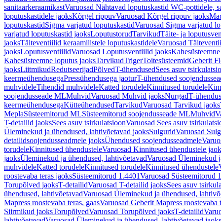
sanitaarkeraamikast
Varuosad Nähtavad loputuskastid WC-pottidele, sa
loputuskastidele jaoks
Kõrgel rippuv
Varuosad Kõrgel rippuv jaoks
Mad
loputuskastid
Sigma varjatud loputuskastid
Varuosad Sigma varjatud lo
varjatud loputuskastid jaoks
Loputustorud
Tarvikud
Täite- ja loputusven
jaoks
Täiteventiilid keraamilistele loputuskastidele
Varuosad Täiteventii
jaoks
Loputusventiilid
Varuosad Loputusventiilid jaoks
Kahesüsteemne 
Kahesüsteemne loputus jaoks
Tarvikud
Triger
Toitesüsteemid
Geberit F
jaoks
Liitmikud
Redutseerijad
Põlved
T-ühendused
Sees asuv tsirkulatsi
keermeühendusega
Pressühendusega jaotur
T-ühendused soojendusse
muhvidele
Tihendid muhvidele
Katted torudele
Kinnitused torudele
Kinn
soojendusseade ML
Muhvid
Varuosad Muhvid jaoks
Nurgad
T-ühendu
keermeühendusega
Kütteühendused
Tarvikud
Varuosad Tarvikud jaoks
Mepla
Süsteemitorud ML
Süsteemitorud soojendusseade ML
Muhvid
V
T-detailid jaoks
Sees asuv tsirkulatsioon
Varuosad Sees asuv tsirkulatsi
Üleminekud ja ühendused, lahtivõetavad jaoks
Sulgurid
Varuosad Sulg
detailidsoojendusseadmele jaoks
Ühendused soojendusseadmele
Varuo
torudele
Kinnitused ühendustele
Varuosad Kinnitused ühendustele jao
jaoks
Üleminekud ja ühendused, lahtivõetavad
Varuosad Üleminekud ja
muhvidele
Katted torudele
Kinnitused torudele
Kinnitused ühendustele
roostevaba teras jaoks
Süsteemitorud 1.4401
Varuosad Süsteemitorud 1
Torupõlved jaoks
T-detailid
Varuosad T-detailid jaoks
Sees asuv tsirkul
ühendused, lahtivõetavad
Varuosad Üleminekud ja ühendused, lahtivõ
Mapress roostevaba teras, gaas
Varuosad Geberit Mapress roostevaba t
Siirmikud jaoks
Torupõlved
Varuosad Torupõlved jaoks
T-detailid
Varuo
lahtivõetavad
Varuosad Üleminekud ja ühendused, lahtivõetavad jaok