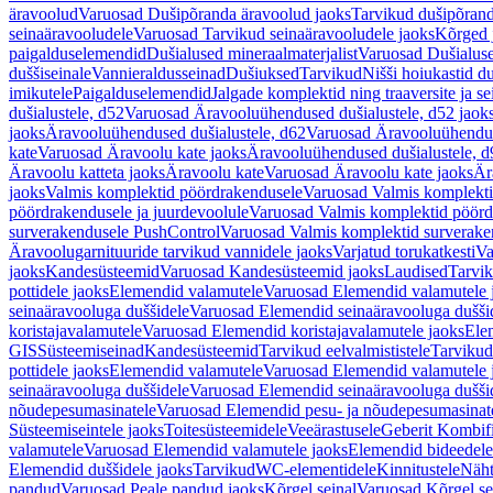
äravoolud
Varuosad Dušipõranda äravoolud jaoks
Tarvikud dušipõrand
seinaäravooludele
Varuosad Tarvikud seinaäravooludele jaoks
Kõrged 
paigalduselemendid
Dušialused mineraalmaterjalist
Varuosad Dušialuse
duššiseinale
Vannieraldusseinad
Dušiuksed
Tarvikud
Nišši hoiukastid d
imikutele
Paigalduselemendid
Jalgade komplektid ning traaversite ja s
dušialustele, d52
Varuosad Äravooluühendused dušialustele, d52 jaok
jaoks
Äravooluühendused dušialustele, d62
Varuosad Äravooluühenduse
kate
Varuosad Äravoolu kate jaoks
Äravooluühendused dušialustele, d
Äravoolu katteta jaoks
Äravoolu kate
Varuosad Äravoolu kate jaoks
Är
jaoks
Valmis komplektid pöördrakendusele
Varuosad Valmis komplekti
pöördrakendusele ja juurdevoolule
Varuosad Valmis komplektid pöördr
surverakendusele PushControl
Varuosad Valmis komplektid surverake
Äravoolugarnituuride tarvikud vannidele jaoks
Varjatud torukatkesti
Va
jaoks
Kandesüsteemid
Varuosad Kandesüsteemid jaoks
Laudised
Tarvi
pottidele jaoks
Elemendid valamutele
Varuosad Elemendid valamutele 
seinaäravooluga duššidele
Varuosad Elemendid seinaäravooluga duššid
koristajavalamutele
Varuosad Elemendid koristajavalamutele jaoks
Ele
GIS
Süsteemiseinad
Kandesüsteemid
Tarvikud eelvalmististele
Tarvikud 
pottidele jaoks
Elemendid valamutele
Varuosad Elemendid valamutele 
seinaäravooluga duššidele
Varuosad Elemendid seinaäravooluga duššid
nõudepesumasinatele
Varuosad Elemendid pesu- ja nõudepesumasinate
Süsteemiseintele jaoks
Toitesüsteemidele
Veeärastusele
Geberit Kombif
valamutele
Varuosad Elemendid valamutele jaoks
Elemendid bideedele
Elemendid duššidele jaoks
Tarvikud
WC-elementidele
Kinnitustele
Näht
pandud
Varuosad Peale pandud jaoks
Kõrgel seinal
Varuosad Kõrgel se