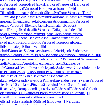
ad Ühenduspõlved jaoks
Tarvikud
Toruklambrid
Kinnitused
ed
Varuosad Torupõlved jaoks
Harutorud
Varuosad Harutorud
atsioonimuhvid
Varuosad Kompensatsioonimuhvid
Tihendid
Kulumaterjal
Geberit Silent-Pro
Torud
Varuosad Torud
Siirmikud jaoks
Puhastuskolmikud
Varuosad Puhastuskolmikud
aruosad Ühendused jaoks
Kompensatsioonimuhvid
Varuosad
hendid
Varuosad Tihendid jaoks
Kulumaterjal
Geberit
nekud
Erikujulised detailid
Varuosad Erikujulised detailid
osad Kompensatsioonimuhvid jaoks
Üleminekud teistele
sid
Äravooluühendused
Varuosad Äravooluühendused
akud jaoks
Torupõlvsifoonid
Varuosad Torupõlvsifoonid
did
Kulumaterjal
Õhutusventiilid
ehtrid
Varuosad Sademevee äravoolulehtrid jaoks
Sademevee
avoolulehtrid kuni 25 l/s jaoks
Sademevee äravoolulehtrid kuni 100
e jaoks
Sademevee äravoolulehtrid kuni 12 l/s
Varuosad Sademevee
endid
Varuosad Aurutõkke elemendid jaoks
Sademevee
dele
Varuosad Avariiülevooludele jaoks
Sademevee äravoolulehtritele
itele kuni 25 l/s jaoks
Kinnitused
Kinnitussüsteem d40–
innitustele
Harilik katusekuivendus
Sademevee
ikud jaoks
Põrandakuivendus
Pinnasekuivendus sees ja väljas
Varuosad
ele, 10 x 10 cm jaoks
Põrandaäravoolud 13 x 13 cm
Põranda
iistad, võrgukomponendid ja tarkvara
Tööriistad
Tööriistad Geberit
tade ühilduvus [1]
Varuosad Pressimistööriistade ühilduvus [1]
jaoks
Kontrollimisvahend
Pressimisseadmed
riistad jaoks
Pressimistööriistad ühilduvus [1]
Varuosad