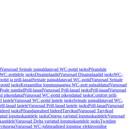
d
Varuosad Seinale paigaldatavad WC-potid jaoks
Põrandale
WC-pottidele jaoks
Disainplaadid
Varuosad Disainplaadid jaoks
WC-
tid ja prill-lauad
Seinale paigaldatavad WC-potid
Varuosad Seinale
potid jaoks
Keraamilise loputuspaagiga WC-pott paigaldatud
Varuosad
Peale pandud
Prill-lauad
Varuosad Prill-lauad jaoks
Prill-lauad
Varuosad
d pikendatud
Varuosad WC-potid pikendatud jaoks
Comfort prill-
 lastele
Varuosad WC-potid lastele jaoks
Seinale paigaldatavad WC-
rill-lauad lastele
Varuosad Prill-lauad lastele jaoks
Prill-lauad
Varuosad
ideed jaoks
Põrandapealsed bideed
Tarvikud
Varuosad Tarvikud
tud loputuskastidele jaoks
Omega varjatud loputuskastidele
Varuosad
kastidele
Varuosad Delta varjatud loputuskastidele jaoks
Twinline
ivitusega
Varuosad WC-juhtseadmed loputuse elektroonilise