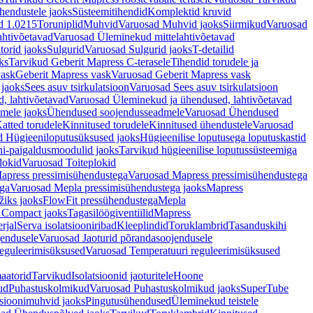
hendustele jaoks
Süsteemitihendid
Komplektid kruvid
d 1.0215
Toruniplid
Muhvid
Varuosad Muhvid jaoks
Siirmikud
Varuosad
ahtivõetavad
Varuosad Üleminekud mittelahtivõetavad
orid jaoks
Sulgurid
Varuosad Sulgurid jaoks
T-detailid
ks
Tarvikud Geberit Mapress C-terasele
Tihendid torudele ja
vask
Geberit Mapress vask
Varuosad Geberit Mapress vask
 jaoks
Sees asuv tsirkulatsioon
Varuosad Sees asuv tsirkulatsioon
, lahtivõetavad
Varuosad Üleminekud ja ühendused, lahtivõetavad
dmele jaoks
Ühendused soojendusseadmele
Varuosad Ühendused
atted torudele
Kinnitused torudele
Kinnitused ühendustele
Varuosad
d Hügieeniloputusüksused jaoks
Hügieenilise loputusega loputuskastid
i-paigaldusmoodulid jaoks
Tarvikud hügieenilise loputussüsteemiga
lokid
Varuosad Toiteplokid
apress pressimisühendustega
Varuosad Mapress pressimisühendustega
ega
Varuosad Mepla pressimisühendustega jaoks
Mapress
žiks jaoks
FlowFit pressühendustega
Mepla
 Compact jaoks
Tagasilöögiventiilid
Mapress
rjal
Serva isolatsiooniribad
Kleeplindid
Toruklambrid
Tasanduskihi
jendusele
Varuosad Jaoturid põrandasoojendusele
reguleerimisüksused
Varuosad Temperatuuri reguleerimisüksused
aatorid
Tarvikud
Isolatsioonid jaoturitele
Hoone
ud
Puhastuskolmikud
Varuosad Puhastuskolmikud jaoks
SuperTube
sioonimuhvid jaoks
Pingutusühendused
Üleminekud teistele