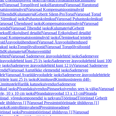
ad Ühenduspõlved jaoks
Tarvikud
Toruklambrid
Kinnitused
ed
Varuosad Torupõlved jaoks
Harutorud
Varuosad Harutorud
atsioonimuhvid
Varuosad Kompensatsioonimuhvid
Tihendid
Kulumaterjal
Geberit Silent-Pro
Torud
Varuosad Torud
Siirmikud jaoks
Puhastuskolmikud
Varuosad Puhastuskolmikud
aruosad Ühendused jaoks
Kompensatsioonimuhvid
Varuosad
hendid
Varuosad Tihendid jaoks
Kulumaterjal
Geberit
nekud
Erikujulised detailid
Varuosad Erikujulised detailid
osad Kompensatsioonimuhvid jaoks
Üleminekud teistele
sid
Äravooluühendused
Varuosad Äravooluühendused
akud jaoks
Torupõlvsifoonid
Varuosad Torupõlvsifoonid
did
Kulumaterjal
Õhutusventiilid
ehtrid
Varuosad Sademevee äravoolulehtrid jaoks
Sademevee
avoolulehtrid kuni 25 l/s jaoks
Sademevee äravoolulehtrid kuni 100
e jaoks
Sademevee äravoolulehtrid kuni 12 l/s
Varuosad Sademevee
endid
Varuosad Aurutõkke elemendid jaoks
Sademevee
dele
Varuosad Avariiülevooludele jaoks
Sademevee äravoolulehtritele
itele kuni 25 l/s jaoks
Kinnitused
Kinnitussüsteem d40–
innitustele
Harilik katusekuivendus
Sademevee
ikud jaoks
Põrandakuivendus
Pinnasekuivendus sees ja väljas
Varuosad
ele, 10 x 10 cm jaoks
Põrandaäravoolud 13 x 13 cm
Põranda
iistad, võrgukomponendid ja tarkvara
Tööriistad
Tööriistad Geberit
tade ühilduvus [1]
Varuosad Pressimistööriistade ühilduvus [1]
jaoks
Kontrollimisvahend
Pressimisseadmed
riistad jaoks
Pressimistööriistad ühilduvus [1]
Varuosad