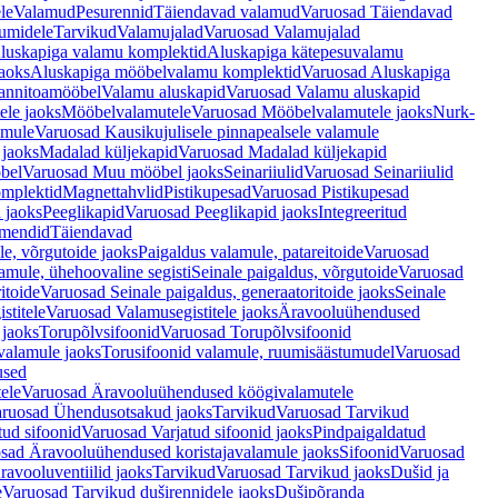
le
Valamud
Pesurennid
Täiendavad valamud
Varuosad Täiendavad
umidele
Tarvikud
Valamujalad
Varuosad Valamujalad
luskapiga valamu komplektid
Aluskapiga kätepesuvalamu
aoks
Aluskapiga mööbelvalamu komplektid
Varuosad Aluskapiga
annitoamööbel
Valamu aluskapid
Varuosad Valamu aluskapid
ele jaoks
Mööbelvalamutele
Varuosad Mööbelvalamutele jaoks
Nurk-
amule
Varuosad Kausikujulisele pinnapealsele valamule
 jaoks
Madalad küljekapid
Varuosad Madalad küljekapid
bel
Varuosad Muu mööbel jaoks
Seinariiulid
Varuosad Seinariiulid
omplektid
Magnettahvlid
Pistikupesad
Varuosad Pistikupesad
 jaoks
Peeglikapid
Varuosad Peeglikapid jaoks
Integreeritud
emendid
Täiendavad
e, võrgutoide jaoks
Paigaldus valamule, patareitoide
Varuosad
amule, ühehoovaline segisti
Seinale paigaldus, võrgutoide
Varuosad
itoide
Varuosad Seinale paigaldus, generaatoritoide jaoks
Seinale
stitele
Varuosad Valamusegistitele jaoks
Äravooluühendused
jaoks
Torupõlvsifoonid
Varuosad Torupõlvsifoonid
valamule jaoks
Torusifoonid valamule, ruumisäästumudel
Varuosad
used
ele
Varuosad Äravooluühendused köögivalamutele
ruosad Ühendusotsakud jaoks
Tarvikud
Varuosad Tarvikud
tud sifoonid
Varuosad Varjatud sifoonid jaoks
Pindpaigaldatud
sad Äravooluühendused koristajavalamule jaoks
Sifoonid
Varuosad
avooluventiilid jaoks
Tarvikud
Varuosad Tarvikud jaoks
Dušid ja
e
Varuosad Tarvikud duširennidele jaoks
Dušipõranda