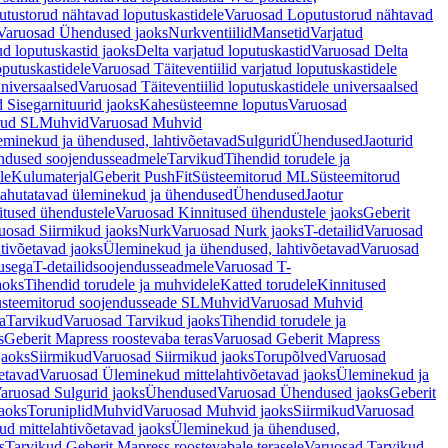
tustorud nähtavad loputuskastidele
Varuosad Loputustorud nähtavad
Varuosad Ühendused jaoks
Nurkventiilid
Mansetid
Varjatud
d loputuskastid jaoks
Delta varjatud loputuskastid
Varuosad Delta
oputuskastidele
Varuosad Täiteventiilid varjatud loputuskastidele
universaalsed
Varuosad Täiteventiilid loputuskastidele universaalsed
 Sisegarnituurid jaoks
Kahesüsteemne loputus
Varuosad
rud SL
Muhvid
Varuosad Muhvid
eminekud ja ühendused, lahtivõetavad
Sulgurid
Ühendused
Jaoturid
dused soojendusseadmele
Tarvikud
Tihendid torudele ja
le
Kulumaterjal
Geberit PushFit
Süsteemitorud ML
Süsteemitorud
ahutatavad üleminekud ja ühendused
Ühendused
Jaotur
itused ühendustele
Varuosad Kinnitused ühendustele jaoks
Geberit
uosad Siirmikud jaoks
Nurk
Varuosad Nurk jaoks
T-detailid
Varuosad
tivõetavad jaoks
Üleminekud ja ühendused, lahtivõetavad
Varuosad
usega
T-detailidsoojendusseadmele
Varuosad T-
aoks
Tihendid torudele ja muhvidele
Katted torudele
Kinnitused
steemitorud soojendusseade SL
Muhvid
Varuosad Muhvid
a
Tarvikud
Varuosad Tarvikud jaoks
Tihendid torudele ja
s
Geberit Mapress roostevaba teras
Varuosad Geberit Mapress
jaoks
Siirmikud
Varuosad Siirmikud jaoks
Torupõlved
Varuosad
etavad
Varuosad Üleminekud mittelahtivõetavad jaoks
Üleminekud ja
aruosad Sulgurid jaoks
Ühendused
Varuosad Ühendused jaoks
Geberit
aoks
Toruniplid
Muhvid
Varuosad Muhvid jaoks
Siirmikud
Varuosad
d mittelahtivõetavad jaoks
Üleminekud ja ühendused,
s
Tarvikud Geberit Mapress roostevabale terasele
Varuosad Tarvikud