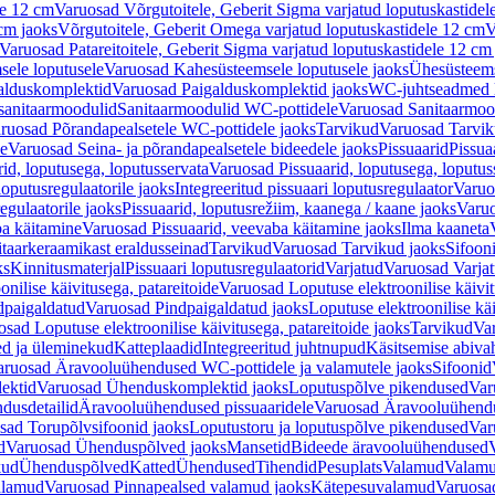
le 12 cm
Varuosad Võrgutoitele, Geberit Sigma varjatud loputuskastidel
 cm jaoks
Võrgutoitele, Geberit Omega varjatud loputuskastidele 12 cm
V
Varuosad Patareitoitele, Geberit Sigma varjatud loputuskastidele 12 cm
ele loputusele
Varuosad Kahesüsteemsele loputusele jaoks
Ühesüsteems
alduskomplektid
Varuosad Paigalduskomplektid jaoks
WC-juhtseadmed lo
sanitaarmoodulid
Sanitaarmoodulid WC-pottidele
Varuosad Sanitaarmoo
ruosad Põrandapealsetele WC-pottidele jaoks
Tarvikud
Varuosad Tarvik
le
Varuosad Seina- ja põrandapealsetele bideedele jaoks
Pissuaarid
Pissua
rid, loputusega, loputusservata
Varuosad Pissuaarid, loputusega, loputus
oputusregulaatorile jaoks
Integreeritud pissuaari loputusregulaator
Varuos
egulaatorile jaoks
Pissuaarid, loputusrežiim, kaanega / kaane jaoks
Varuo
ba käitamine
Varuosad Pissuaarid, veevaba käitamine jaoks
Ilma kaaneta
itaarkeraamikast eraldusseinad
Tarvikud
Varuosad Tarvikud jaoks
Sifooni
ks
Kinnitusmaterjal
Pissuaari loputusregulaatorid
Varjatud
Varuosad Varjat
onilise käivitusega, patareitoide
Varuosad Loputuse elektroonilise käivit
dpaigaldatud
Varuosad Pindpaigaldatud jaoks
Loputuse elektroonilise kä
sad Loputuse elektroonilise käivitusega, patareitoide jaoks
Tarvikud
Va
ed ja üleminekud
Katteplaadid
Integreeritud juhtnupud
Käsitsemise abiva
aruosad Äravooluühendused WC-pottidele ja valamutele jaoks
Sifoonid
ektid
Varuosad Ühenduskomplektid jaoks
Loputuspõlve pikendused
Var
dusdetailid
Äravooluühendused pissuaaridele
Varuosad Äravooluühendus
sad Torupõlvsifoonid jaoks
Loputustoru ja loputuspõlve pikendused
Var
d
Varuosad Ühenduspõlved jaoks
Mansetid
Bideede äravooluühendused
kud
Ühenduspõlved
Katted
Ühendused
Tihendid
Pesuplats
Valamud
Valam
alamud
Varuosad Pinnapealsed valamud jaoks
Kätepesuvalamud
Varuosa