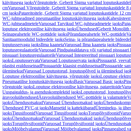
käivitusega jaoks
Võrgutoitele, Geberit Sigma varjatud loputuskastide
cm
Varuosad Võrgutoitele, Geberit Sigma varjatud loputuskastidele 8
cm jaoks
Patareitoitele, Geberit Sigma varjatud loputuskastidele 12 cm
WC-juhtseadmed pneumaatilise loputuskäivitusega jaoks
Kahesüsteems
WC-juhtseadmetele
Varuosad Tarvikud WC-juhtseadmetele jaoks
Paig
loputuse elektroonilise käivitusega jaoks
Ühendused
Geberit Monolith 
Seinapealsetele WC-pottidele jaoks
Põrandapealsetele WC-pottidele
Va
Sanitaarmoodulid bideedele jaoks
Seina- ja põrandapealsetele bideede
loputusservaga jaoks
Ilma kaaneta
Varuosad Ilma kaaneta jaoks
Pissuaa
loputusregulaatorile
Varuosad Pindpaigaldatava või varjatud pissuaari l
pissuaari loputusregulaatorile
Varuosad Integreeritud pissuaari loputusr
jaoks
Loputusservata
Varuosad Loputusservata jaoks
Pissuaarid, veeva
plastist eraldusseinad
Pissuaaride klaasist eraldusseinad
Pissuaaride san
üleminekud
Varuosad Loputustorud, loputuspõlved ja üleminekud jao
Loputuse elektroonilise käivitusega, võrgutoide jaoks
Loputuse elektro
Pneumaatilise loputuskäivitusega jaoks
Basic
Varuosad Basic jaoks
Pin
võrgutoide jaoks
Loputuse elektroonilise käivitusega, patareitoide
Varuo
Uuspaigaldus- ja asenduskomplektid jaoks
Loputustorud, loputuspõlv
äravooluühendused
Äravooluühendused WC-pottidele ja valamutele
V
jaoks
Ühendusotsakud
Varuosad Ühendusotsakud jaoks
Ühenduskompl
Ühendused PVC-st jaoks
Mansetid ja kattekübarad
Ülemineku- ja ühen
jaoks
Tigusifoonid
Varuosad Tigusifoonid jaoks
Torupõlvsifoonid
Varuo
jaoks
Ühendusotsakud
Varuosad Ühendusotsakud jaoks
Ühenduspõlve
jaoks
Torupõlvsifoonid
Varuosad Torupõlvsifoonid jaoks
Ühendusotsa
jaoks
Mööbelvalamud
Varuosad Mööbelvalamud jaoks
Pinnapealsed v