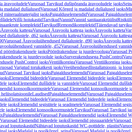
a äravooludele
Varuosad Tarvikud dušipõranda äravooludele jaoks
Sein
ja madalad dušialused
Varuosad Kõrged ja madalad dušialused jaoks
Min
d mineraalmaterjalist jaoks
Paigalduselemendid
Varuosad Paigalduselem
uššidele
Nišši hoiukastid
Tarvikud
Vannid
Vannid sanitaarakrüülist
Ristkül
einaankrute komplektid
Tarvikud
Remondikomplektid
Täiendavad tarvik
s
Äravoolu kattega
Varuosad Äravoolu kattega jaoks
Äravoolu katteta
Var
d dušialustele, d62 jaoks
Äravoolu kattega
Varuosad Äravoolu kattega
90
Varuosad Äravooluühendused dušialustele, d90 jaoks
Äravoolu katte
avooluühendused vannidele, d52
Varuosad Äravooluühendused vannide
d pöördrakendusele jaoks
Pöördrakenduse ja juurdevooluga
Varuosad Pö
akendusele ja juurdevoolule jaoks
Surverakendusega PushControl
Varu
ndusele PushControl jaoks
Ventiilkorgiga
Varuosad Ventiilkorgiga jaoks
ruosad Varjatud torukatkesti jaoks
Veeühendused
Installatsiooni- ja lop
kud
Varuosad Tarvikud jaoks
Paigalduselemendid
Varuosad Paigaldusele
jaoks
Elemendid bideedele
Varuosad Elemendid bideedele jaoks
Elemend
ele jaoks
Elemendid duššidele ja vannidele
Varuosad Elemendid duššide
mendid konsoolkoormustele
Varuosad Elemendid konsoolkoormustele j
heliisolatsioonile
Laudised
Paigalduselemendid
Varuosad Paigalduselem
jaoks
Elemendid bideedele
Varuosad Elemendid bideedele jaoks
Elemend
ele jaoks
Elemendid segistitele ja seadmetele
Varuosad Elemendid segisti
le jaoks
Elemendid konsoolkoormustele
Tarvikud
Varuosad Tarvikud ja
ix
Paigalduselemendid
Varuosad Paigalduselemendid jaoks
Elemendid WC
Varuosad Elemendid bideedele jaoks
Elemendid pissuaaridele
Varuosad 
avad loputuskastid
Nähtavad loputuskastid WC-pottidele, plastist
Varuos
inal jaoks
Madalal ja poolkõrgel, seinal
Varuosad Madalal ja poolkõrgel, 