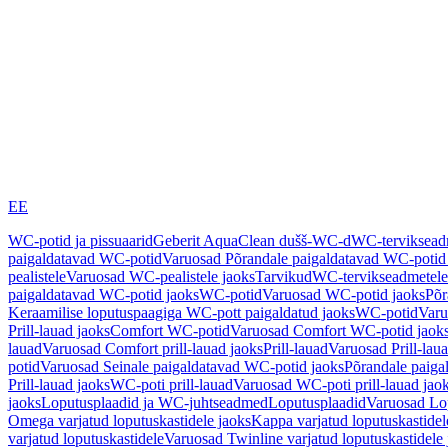
EE
WC-potid ja pissuaarid
Geberit AquaClean dušš-WC-d
WC-terviksea
paigaldatavad WC-potid
Varuosad Põrandale paigaldatavad WC-potid
pealistele
Varuosad WC-pealistele jaoks
Tarvikud
WC-tervikseadmetele
paigaldatavad WC-potid jaoks
WC-potid
Varuosad WC-potid jaoks
Põr
Keraamilise loputuspaagiga WC-pott paigaldatud jaoks
WC-potid
Varu
Prill-lauad jaoks
Comfort WC-potid
Varuosad Comfort WC-potid jaok
lauad
Varuosad Comfort prill-lauad jaoks
Prill-lauad
Varuosad Prill-lau
potid
Varuosad Seinale paigaldatavad WC-potid jaoks
Põrandale paiga
Prill-lauad jaoks
WC-poti prill-lauad
Varuosad WC-poti prill-lauad jao
jaoks
Loputusplaadid ja WC-juhtseadmed
Loputusplaadid
Varuosad Lop
Omega varjatud loputuskastidele jaoks
Kappa varjatud loputuskastidel
varjatud loputuskastidele
Varuosad Twinline varjatud loputuskastidele 