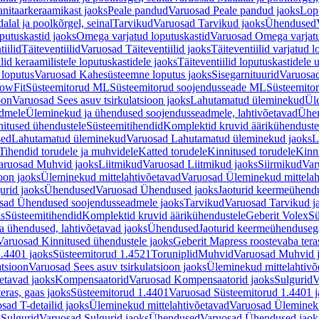
nitaarkeraamikast jaoks
Peale pandud
Varuosad Peale pandud jaoks
Lopu
alal ja poolkõrgel, seinal
Tarvikud
Varuosad Tarvikud jaoks
Ühendused
putuskastid jaoks
Omega varjatud loputuskastid
Varuosad Omega varjatu
tiilid
Täiteventiilid
Varuosad Täiteventiilid jaoks
Täiteventiilid varjatud l
lid keraamilistele loputuskastidele jaoks
Täiteventiilid loputuskastidele 
loputus
Varuosad Kahesüsteemne loputus jaoks
Sisegarnituurid
Varuosad
lowFit
Süsteemitorud ML
Süsteemitorud soojendusseade ML
Süsteemito
oon
Varuosad Sees asuv tsirkulatsioon jaoks
Lahutamatud üleminekud
Ül
admele
Üleminekud ja ühendused soojendusseadmele, lahtivõetavad
Ühen
itused ühendustele
Süsteemitihendid
Komplektid kruvid äärikühenduste
sed
Lahutamatud üleminekud
Varuosad Lahutamatud üleminekud jaoks
L
Tihendid torudele ja muhvidele
Katted torudele
Kinnitused torudele
Kinn
aruosad Muhvid jaoks
Liitmikud
Varuosad Liitmikud jaoks
Siirmikud
Var
oon jaoks
Üleminekud mittelahtivõetavad
Varuosad Üleminekud mittelah
urid jaoks
Ühendused
Varuosad Ühendused jaoks
Jaoturid keermeühend
sad Ühendused soojendusseadmele jaoks
Tarvikud
Varuosad Tarvikud j
ks
Süsteemitihendid
Komplektid kruvid äärikühendustele
Geberit Volex
Sü
 ühendused, lahtivõetavad jaoks
Ühendused
Jaoturid keermeühenduseg
Varuosad Kinnitused ühendustele jaoks
Geberit Mapress roostevaba tera
.4401 jaoks
Süsteemitorud 1.4521
Toruniplid
Muhvid
Varuosad Muhvid 
atsioon
Varuosad Sees asuv tsirkulatsioon jaoks
Üleminekud mittelahtivõ
etavad jaoks
Kompensaatorid
Varuosad Kompensaatorid jaoks
Sulgurid
V
eras, gaas jaoks
Süsteemitorud 1.4401
Varuosad Süsteemitorud 1.4401 j
sad T-detailid jaoks
Üleminekud mittelahtivõetavad
Varuosad Ülemineku
s
Sulgurid
Varuosad Sulgurid jaoks
Ühendused
Varuosad Ühendused jaok