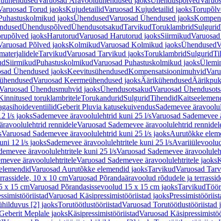
luühendused
Varuosad Äravooluühendused jaoks
Ühenduspõlved
Varuos
Varuosad Torud jaoks
Kujudetailid
Varuosad Kujudetailid jaoks
Torupõlv
Puhastuskolmikud jaoks
Ühendused
Varuosad Ühendused jaoks
Kompens
ndused
Ühenduspõlved
Ühendusotsakud
Tarvikud
Toruklambrid
Sulgurid
rupõlved jaoks
Harutorud
Varuosad Harutorud jaoks
Siirmikud
Varuosad 
Varuosad Põlved jaoks
Kolmikud
Varuosad Kolmikud jaoks
Ühendused
V
materjalidele
Tarvikud
Varuosad Tarvikud jaoks
Toruklambrid
Sulgurid
Ti
ud
Siirmikud
Puhastuskolmikud
Varuosad Puhastuskolmikud jaoks
Ülemi
sad Ühendused jaoks
Keevitusühendused
Kompensatsioonimuhvid
Varu
ühendused
Varuosad Keermeühendused jaoks
Äärikühendused
Äärikpuk
Varuosad Ühendusmuhvid jaoks
Ühendusotsakud
Varuosad Ühendusots
Kinnitused toruklambritele
Torukandurid
Sulgurid
Tihendid
Kaitseelemen
agasihoideventiilid
Geberit Pluvia katusekuivendus
Sademevee äravoolul
2 l/s jaoks
Sademevee äravoolulehtrid kuni 25 l/s
Varuosad Sademevee är
ravoolulehtrid rennidele
Varuosad Sademevee äravoolulehtrid rennidel
s
Varuosad Sademevee äravoolulehtrid kuni 25 l/s jaoks
Aurutõkke elem
ni 12 l/s jaoks
Sademevee äravoolulehtritele kuni 25 l/s
Avariiülevoolu
demevee äravoolulehtritele kuni 25 l/s
Varuosad Sademevee äravoolulehtr
mevee äravoolulehtritele
Varuosad Sademevee äravoolulehtritele jaoks
K
elemendid
Varuosad Aurutõkke elemendid jaoks
Tarvikud
Varuosad Tarv
rrassidele, 10 x 10 cm
Varuosad Põrandaäravoolud rõdudele ja terrassid
5 x 15 cm
Varuosad Põrandasissevoolud 15 x 15 cm jaoks
Tarvikud
Töör
ssimistööriistad
Varuosad Käsipressimistööriistad jaoks
Pressimistööriis
ühilduvus [2] jaoks
Torutöötlustööriistad
Varuosad Torutöötlustööriistad 
Geberit Meplale jaoks
Käsipressimistööriistad
Varuosad Käsipressimistöö