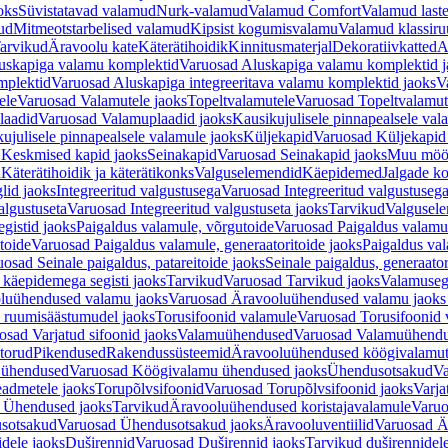
oks
Süvistatavad valamud
Nurk-valamud
Valamud Comfort
Valamud laste
ud
Mitmeotstarbelised valamud
Kipsist kogumisvalamu
Valamud klassiru
arvikud
Äravoolu kate
Käterätihoidik
Kinnitusmaterjal
Dekoratiivkatted
A
uskapiga valamu komplektid
Varuosad Aluskapiga valamu komplektid j
mplektid
Varuosad Aluskapiga integreeritava valamu komplektid jaoks
V
ele
Varuosad Valamutele jaoks
Topeltvalamutele
Varuosad Topeltvalamut
laadid
Varuosad Valamuplaadid jaoks
Kausikujulisele pinnapealsele val
ujulisele pinnapealsele valamule jaoks
Küljekapid
Varuosad Küljekapid
 Keskmised kapid jaoks
Seinakapid
Varuosad Seinakapid jaoks
Muu möö
d
Käterätihoidik ja käterätikonks
Valguselemendid
Käepidemed
Jalgade k
lid jaoks
Integreeritud valgustusega
Varuosad Integreeritud valgustusega
algustuseta
Varuosad Integreeritud valgustuseta jaoks
Tarvikud
Valgusel
gistid jaoks
Paigaldus valamule, võrgutoide
Varuosad Paigaldus valamul
toide
Varuosad Paigaldus valamule, generaatoritoide jaoks
Paigaldus val
osad Seinale paigaldus, patareitoide jaoks
Seinale paigaldus, generaator
 käepidemega segisti jaoks
Tarvikud
Varuosad Tarvikud jaoks
Valamusegi
luühendused valamu jaoks
Varuosad Äravooluühendused valamu jaoks 
 ruumisäästumudel jaoks
Torusifoonid valamule
Varuosad Torusifoonid 
osad Varjatud sifoonid jaoks
Valamuühendused
Varuosad Valamuühend
torud
Pikendused
Rakendussüsteemid
Äravooluühendused köögivalamut
 ühendused
Varuosad Köögivalamu ühendused jaoks
Ühendusotsakud
Va
admetele jaoks
Torupõlvsifoonid
Varuosad Torupõlvsifoonid jaoks
Varja
 Ühendused jaoks
Tarvikud
Äravooluühendused koristajavalamule
Varuo
sotsakud
Varuosad Ühendusotsakud jaoks
Äravooluventiilid
Varuosad Är
dele jaoks
Duširennid
Varuosad Duširennid jaoks
Tarvikud duširennidel