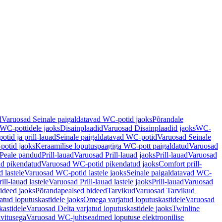
d
Varuosad Seinale paigaldatavad WC-potid jaoks
Põrandale
WC-pottidele jaoks
Disainplaadid
Varuosad Disainplaadid jaoks
WC-
tid ja prill-lauad
Seinale paigaldatavad WC-potid
Varuosad Seinale
potid jaoks
Keraamilise loputuspaagiga WC-pott paigaldatud
Varuosad
Peale pandud
Prill-lauad
Varuosad Prill-lauad jaoks
Prill-lauad
Varuosad
d pikendatud
Varuosad WC-potid pikendatud jaoks
Comfort prill-
 lastele
Varuosad WC-potid lastele jaoks
Seinale paigaldatavad WC-
rill-lauad lastele
Varuosad Prill-lauad lastele jaoks
Prill-lauad
Varuosad
ideed jaoks
Põrandapealsed bideed
Tarvikud
Varuosad Tarvikud
tud loputuskastidele jaoks
Omega varjatud loputuskastidele
Varuosad
kastidele
Varuosad Delta varjatud loputuskastidele jaoks
Twinline
ivitusega
Varuosad WC-juhtseadmed loputuse elektroonilise