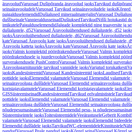
äravoolud
Varuosad Dušipõranda äravoolud jaoks
Tarvikud dušipõrand
seinaäravooludele
Varuosad Tarvikud seinaäravooludele jaoks
Kõrged 
paigalduselemendid
Dušialused mineraalmaterjalist
Varuosad Dušialuse
duššiseinale
Vannieraldusseinad
Dušiuksed
Tarvikud
Nišši hoiukastid d
imikutele
Paigalduselemendid
Jalgade komplektid ning traaversite ja s
dušialustele, d52
Varuosad Äravooluühendused dušialustele, d52 jaok
jaoks
Äravooluühendused dušialustele, d62
Varuosad Äravooluühenduse
kate
Varuosad Äravoolu kate jaoks
Äravooluühendused dušialustele, d
Äravoolu katteta jaoks
Äravoolu kate
Varuosad Äravoolu kate jaoks
Är
jaoks
Valmis komplektid pöördrakendusele
Varuosad Valmis komplekti
pöördrakendusele ja juurdevoolule
Varuosad Valmis komplektid pöördr
surverakendusele PushControl
Varuosad Valmis komplektid surverake
Äravoolugarnituuride tarvikud vannidele jaoks
Varjatud torukatkesti
Va
jaoks
Kandesüsteemid
Varuosad Kandesüsteemid jaoks
Laudised
Tarvi
pottidele jaoks
Elemendid valamutele
Varuosad Elemendid valamutele 
seinaäravooluga duššidele
Varuosad Elemendid seinaäravooluga duššid
koristajavalamutele
Varuosad Elemendid koristajavalamutele jaoks
Ele
GIS
Süsteemiseinad
Kandesüsteemid
Tarvikud eelvalmististele
Tarvikud 
pottidele jaoks
Elemendid valamutele
Varuosad Elemendid valamutele 
seinaäravooluga duššidele
Varuosad Elemendid seinaäravooluga duššid
nõudepesumasinatele
Varuosad Elemendid pesu- ja nõudepesumasinate
Süsteemiseintele jaoks
Toitesüsteemidele
Veeärastusele
Geberit Kombif
valamutele
Varuosad Elemendid valamutele jaoks
Elemendid bideedele
Elemendid duššidele jaoks
Tarvikud
WC-elementidele
Kinnitustele
Näht
pandud
Varuosad Peale pandud jaoks
Kõrgel seinal
Varuosad Kõrgel se