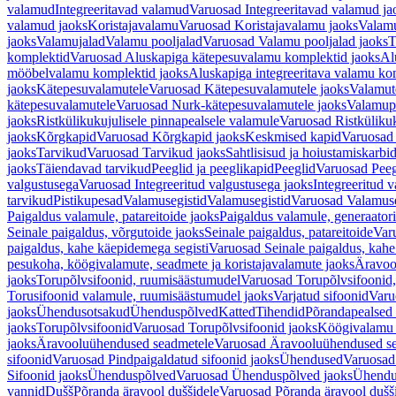
valamud
Integreeritavad valamud
Varuosad Integreeritavad valamud ja
valamud jaoks
Koristajavalamu
Varuosad Koristajavalamu jaoks
Valam
jaoks
Valamujalad
Valamu pooljalad
Varuosad Valamu pooljalad jaoks
T
komplektid
Varuosad Aluskapiga kätepesuvalamu komplektid jaoks
Al
mööbelvalamu komplektid jaoks
Aluskapiga integreeritava valamu ko
jaoks
Kätepesuvalamutele
Varuosad Kätepesuvalamutele jaoks
Valamut
kätepesuvalamutele
Varuosad Nurk-kätepesuvalamutele jaoks
Valamup
jaoks
Ristkülikukujulisele pinnapealsele valamule
Varuosad Ristkülikuk
jaoks
Kõrgkapid
Varuosad Kõrgkapid jaoks
Keskmised kapid
Varuosad
jaoks
Tarvikud
Varuosad Tarvikud jaoks
Sahtlisisud ja hoiustamiskarbi
jaoks
Täiendavad tarvikud
Peeglid ja peeglikapid
Peeglid
Varuosad Peeg
valgustusega
Varuosad Integreeritud valgustusega jaoks
Integreeritud v
tarvikud
Pistikupesad
Valamusegistid
Valamusegistid
Varuosad Valamuse
Paigaldus valamule, patareitoide jaoks
Paigaldus valamule, generaatori
Seinale paigaldus, võrgutoide jaoks
Seinale paigaldus, patareitoide
Varu
paigaldus, kahe käepidemega segisti
Varuosad Seinale paigaldus, kahe
pesukoha, köögivalamute, seadmete ja koristajavalamute jaoks
Äravoo
jaoks
Torupõlvsifoonid, ruumisäästumudel
Varuosad Torupõlvsifoonid,
Torusifoonid valamule, ruumisäästumudel jaoks
Varjatud sifoonid
Varu
jaoks
Ühendusotsakud
Ühenduspõlved
Katted
Tihendid
Põrandapealsed 
jaoks
Torupõlvsifoonid
Varuosad Torupõlvsifoonid jaoks
Köögivalamu
jaoks
Äravooluühendused seadmetele
Varuosad Äravooluühendused se
sifoonid
Varuosad Pindpaigaldatud sifoonid jaoks
Ühendused
Varuosad
Sifoonid jaoks
Ühenduspõlved
Varuosad Ühenduspõlved jaoks
Ühendu
vannid
Dušš
Põranda äravool duššidele
Varuosad Põranda äravool dušši