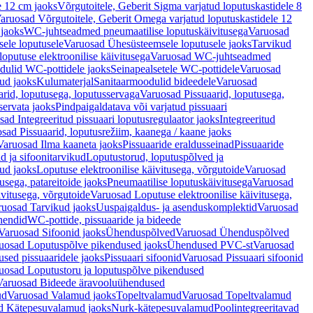
e 12 cm jaoks
Võrgutoitele, Geberit Sigma varjatud loputuskastidele 8
aruosad Võrgutoitele, Geberit Omega varjatud loputuskastidele 12
 jaoks
WC-juhtseadmed pneumaatilise loputuskäivitusega
Varuosad
ele loputusele
Varuosad Ühesüsteemsele loputusele jaoks
Tarvikud
putuse elektroonilise käivitusega
Varuosad WC-juhtseadmed
dulid WC-pottidele jaoks
Seinapealsetele WC-pottidele
Varuosad
ud jaoks
Kulumaterjal
Sanitaarmoodulid bideedele
Varuosad
arid, loputusega, loputusservaga
Varuosad Pissuaarid, loputusega,
servata jaoks
Pindpaigaldatava või varjatud pissuaari
ad Integreeritud pissuaari loputusregulaator jaoks
Integreeritud
sad Pissuaarid, loputusrežiim, kaanega / kaane jaoks
Varuosad Ilma kaaneta jaoks
Pissuaaride eraldusseinad
Pissuaaride
d ja sifoonitarvikud
Loputustorud, loputuspõlved ja
ud jaoks
Loputuse elektroonilise käivitusega, võrgutoide
Varuosad
usega, patareitoide jaoks
Pneumaatilise loputuskäivitusega
Varuosad
ivitusega, võrgutoide
Varuosad Loputuse elektroonilise käivitusega,
ruosad Tarvikud jaoks
Uuspaigaldus- ja asenduskomplektid
Varuosad
hendid
WC-pottide, pissuaaride ja bideede
Varuosad Sifoonid jaoks
Ühenduspõlved
Varuosad Ühenduspõlved
uosad Loputuspõlve pikendused jaoks
Ühendused PVC-st
Varuosad
ed pissuaaridele jaoks
Pissuaari sifoonid
Varuosad Pissuaari sifoonid
uosad Loputustoru ja loputuspõlve pikendused
Varuosad Bideede äravooluühendused
ud
Varuosad Valamud jaoks
Topeltvalamud
Varuosad Topeltvalamud
d Kätepesuvalamud jaoks
Nurk-kätepesuvalamud
Poolintegreeritavad