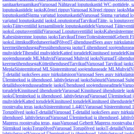
sanitaarkeraamikast
Varuosad Nähtavad loputuskastid WC-pottidele, sa
loputuskastidele jaoks
Kõrgel rippuv
Varuosad Kõrgel rippuv jaoks
Mad
loputuskastid
Sigma varjatud loputuskastid
Varuosad Sigma varjatud lo
varjatud loputuskastid jaoks
Loputustorud
Tarvikud
Täite- ja loputusven
jaoks
Täiteventiilid keraamilistele loputuskastidele
Varuosad Täiteventii
jaoks
Loputusventiilid
Varuosad Loputusventiilid jaoks
Kahesüsteemne 
Kahesüsteemne loputus jaoks
Tarvikud
Triger
Toitesüsteemid
Geberit F
jaoks
Liitmikud
Redutseerijad
Põlved
T-ühendused
Sees asuv tsirkulatsi
keermeühendusega
Pressühendusega jaotur
T-ühendused soojendusse
muhvidele
Tihendid muhvidele
Katted torudele
Kinnitused torudele
Kinn
soojendusseade ML
Muhvid
Varuosad Muhvid jaoks
Nurgad
T-ühendu
keermeühendusega
Kütteühendused
Tarvikud
Varuosad Tarvikud jaoks
Mepla
Süsteemitorud ML
Süsteemitorud soojendusseade ML
Muhvid
V
T-detailid jaoks
Sees asuv tsirkulatsioon
Varuosad Sees asuv tsirkulatsi
Üleminekud ja ühendused, lahtivõetavad jaoks
Sulgurid
Varuosad Sulg
detailidsoojendusseadmele jaoks
Ühendused soojendusseadmele
Varuo
torudele
Kinnitused ühendustele
Varuosad Kinnitused ühendustele jao
jaoks
Üleminekud ja ühendused, lahtivõetavad
Varuosad Üleminekud ja
muhvidele
Katted torudele
Kinnitused torudele
Kinnitused ühendustele
roostevaba teras jaoks
Süsteemitorud 1.4401
Varuosad Süsteemitorud 1
Torupõlved jaoks
T-detailid
Varuosad T-detailid jaoks
Sees asuv tsirkul
ühendused, lahtivõetavad
Varuosad Üleminekud ja ühendused, lahtivõ
Mapress roostevaba teras, gaas
Varuosad Geberit Mapress roostevaba t
Siirmikud jaoks
Torupõlved
Varuosad Torupõlved jaoks
T-detailid
Varuo
lahtivõetavad
Varuosad Üleminekud ja ühendused, lahtivõetavad jaok