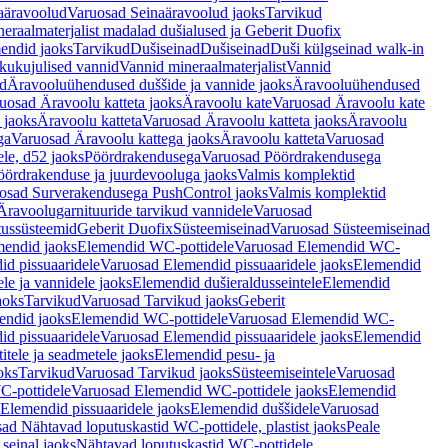
aäravoolud
Varuosad Seinaäravoolud jaoks
Tarvikud
eraalmaterjalist madalad dušialused ja Geberit Duofix
endid jaoks
Tarvikud
Dušiseinad
Dušiseinad
Duši külgseinad walk-in
ikukujulised vannid
Vannid mineraalmaterjalist
Vannid
ud
Äravooluühendused duššide ja vannide jaoks
Äravooluühendused
uosad Äravoolu katteta jaoks
Äravoolu kate
Varuosad Äravoolu kate
 jaoks
Äravoolu katteta
Varuosad Äravoolu katteta jaoks
Äravoolu
ga
Varuosad Äravoolu kattega jaoks
Äravoolu katteta
Varuosad
le, d52 jaoks
Pöördrakendusega
Varuosad Pöördrakendusega
ördrakenduse ja juurdevooluga jaoks
Valmis komplektid
osad Surverakendusega PushControl jaoks
Valmis komplektid
Äravoolugarnituuride tarvikud vannidele
Varuosad
utussüsteemid
Geberit Duofix
Süsteemiseinad
Varuosad Süsteemiseinad
mendid jaoks
Elemendid WC-pottidele
Varuosad Elemendid WC-
id pissuaaridele
Varuosad Elemendid pissuaaridele jaoks
Elemendid
le ja vannidele jaoks
Elemendid dušieraldusseintele
Elemendid
aoks
Tarvikud
Varuosad Tarvikud jaoks
Geberit
endid jaoks
Elemendid WC-pottidele
Varuosad Elemendid WC-
id pissuaaridele
Varuosad Elemendid pissuaaridele jaoks
Elemendid
tele ja seadmetele jaoks
Elemendid pesu- ja
oks
Tarvikud
Varuosad Tarvikud jaoks
Süsteemiseintele
Varuosad
-pottidele
Varuosad Elemendid WC-pottidele jaoks
Elemendid
Elemendid pissuaaridele jaoks
Elemendid duššidele
Varuosad
ad Nähtavad loputuskastid WC-pottidele, plastist jaoks
Peale
seinal jaoks
Nähtavad loputuskastid WC-pottidele,