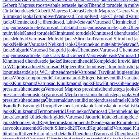
Geberit Mapress roostevabale terasele jaoks
Tihendid torudele ja muhv
äärikühendustele
Geberit Mapress C-teras
Geberit Mapress C-teras
Varu
Siirmikud jaoks
Torupõlved
Varuosad Torupõlved jaoks
T-detailid
Varuo
jaoks
Üleminekud ja ühendused, lahtivõetavad
Varuosad Üleminekud ja
soojendusseadmele
Varuosad T-detailid soojendusseadmele jaoks
Ühen
muhvidele
Katted torudele
Kinnitused torudele
Kinnitused ühendustele
jaoks
Muhvid
Varuosad Muhvid jaoks
Siirmikud
Varuosad Siirmikud ja
jaoks
Nelikud
Varuosad Nelikud jaoks
Üleminekud mittelahtivõetavad
V
jaoks
Sulgurid
Varuosad Sulgurid jaoks
Ühendused
Varuosad Ühenduse
soojendusseadmele jaoks
Tarvikud Geberit Mapressile vask
Varuosad T
Kinnitused ühendustele jaoks
Süsteemitihendid
Komplektid kruvid äär
ja WC-juhtseadmed
Varuosad Hügieenilise loputusega loputuskastid 
loputuskastidele ja WC-juhtseadmetele
Varuosad Tarvikud hügieenilis
jaoks
Võrgukomponendid
Toruarmatuurid
Sirged istmeventiilid varjat
jaoks
Kuulkraanid
Varuosad Kuulkraanid jaoks
FlowFit pressühendust
pressimisühendustega
Varuosad Mapress pressimisühendustega jaoks
K
pressimisühendustega
Varuosad Mepla pressimisühendustega jaoks
Vol
pressimisühendustega
Õhueemaldusventiilid soojendusseadmele
Kiirõh
lisandid
Paisuvuugid
Torupõlve toed
Jaotuskapid
Jaotuskapid metallist
Ja
jaoks
Kuulkraanid
Termomeetrid
Üleminekud
Varuosad Üleminekud ja
jaoks
Jaoturid küttekeharingidele
Varuosad Jaoturid küttekeharingidele
jaoks
Möödaviigud
Reguleerimiskomponendid
Seadeajamid
Ruumiterm
äravoolusüsteemid
Geberit Silent-db20
Torud
Kujudetailid
Varuosad Kuj
liitmikud
Põlved
Erikujulised detailid
Ühendused
Varuosad Ühendused 