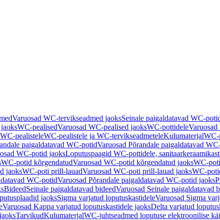
dmed
Varuosad WC-tervikseadmed jaoks
Seinale paigaldatavad WC-poti
 jaoks
WC-pealised
Varuosad WC-pealised jaoks
WC-pottidele
Varuosad 
WC-pealistele
WC-pealistele ja WC-tervikseadmetele
Kulumaterjal
WC-po
andale paigaldatavad WC-potid
Varuosad Põrandale paigaldatavad WC-
osad WC-potid jaoks
Loputuspaagid WC-pottidele, sanitaarkeraamikast
s
WC-potid kõrgendatud
Varuosad WC-potid kõrgendatud jaoks
WC-poti
ad jaoks
WC-poti prill-lauad
Varuosad WC-poti prill-lauad jaoks
WC-potid
ldatavad WC-potid
Varuosad Põrandale paigaldatavad WC-potid jaoks
P
ks
Bideed
Seinale paigaldatavad bideed
Varuosad Seinale paigaldatavad b
utusplaadid jaoks
Sigma varjatud loputuskastidele
Varuosad Sigma varja
e
Varuosad Kappa varjatud loputuskastidele jaoks
Delta varjatud loputus
jaoks
Tarvikud
Kulumaterjal
WC-juhtseadmed loputuse elektroonilise kä