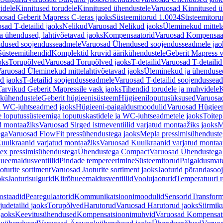
idele
Kinnitused torudele
Kinnitused ühendustele
Varuosad Kinnitused ü
osad Geberit Mapress C-teras jaoks
Süsteemitorud 1.0034
Süsteemitoru
sad T-detailid jaoks
Nelikud
Varuosad Nelikud jaoks
Üleminekud mittel
 ühendused, lahtivõetavad jaoks
Kompensaatorid
Varuosad Kompensaat
dused soojendusseadmele
Varuosad Ühendused soojendusseadmele jao
Süsteemitihendid
Komplektid kruvid äärikühendustele
Geberit Mapress 
oks
Torupõlved
Varuosad Torupõlved jaoks
T-detailid
Varuosad T-detailid
aruosad Üleminekud mittelahtivõetavad jaoks
Üleminekud ja ühendused
d jaoks
T-detailid soojendusseadmele
Varuosad T-detailid soojendussea
arvikud Geberit Mapressile vask jaoks
Tihendid torudele ja muhvidele
K
ikühendustele
Geberit hügieenisüsteem
Hügieeniloputusüksused
Varuosa
ja WC-juhtseadmed jaoks
Hügieeni-paigaldusmoodulid
Varuosad Hügieen
e loputussüsteemiga loputuskastidele ja WC-juhtseadmetele jaoks
Toitep
ud montaažiks
Varuosad Sirged istmeventiilid varjatud montaažiks jaoks
M
ega
Varuosad FlowFit pressühendustega jaoks
Mepla pressimisühendust
uulkraanid varjatud montaažiks
Varuosad Kuulkraanid varjatud montaa
ex pressimisühendustega
Ühendustega Compact
Varuosad Ühendustega
ueemaldusventiilid
Pindade tempereerimine
Süsteemitorud
Paigaldusmate
oturite sortiment
Varuosad Jaoturite sortiment jaoks
Jaoturid põrandasoo
oks
Jaoturisulgurid
Kiirõhueemaldusventiilid
Voolujaoturid
Temperatuuri 
ostaadid
Pearegulaatorid
Kommunikatsioonimoodulid
Sensorid
Transform
udetailid jaoks
Torupõlved
Harutorud
Varuosad Harutorud jaoks
Siirmik
jaoks
Keevitusühendused
Kompensatsioonimuhvid
Varuosad Kompensat