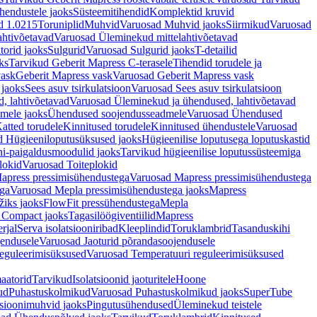
hendustele jaoks
Süsteemitihendid
Komplektid kruvid
d 1.0215
Toruniplid
Muhvid
Varuosad Muhvid jaoks
Siirmikud
Varuosad
ahtivõetavad
Varuosad Üleminekud mittelahtivõetavad
orid jaoks
Sulgurid
Varuosad Sulgurid jaoks
T-detailid
ks
Tarvikud Geberit Mapress C-terasele
Tihendid torudele ja
vask
Geberit Mapress vask
Varuosad Geberit Mapress vask
 jaoks
Sees asuv tsirkulatsioon
Varuosad Sees asuv tsirkulatsioon
, lahtivõetavad
Varuosad Üleminekud ja ühendused, lahtivõetavad
dmele jaoks
Ühendused soojendusseadmele
Varuosad Ühendused
atted torudele
Kinnitused torudele
Kinnitused ühendustele
Varuosad
d Hügieeniloputusüksused jaoks
Hügieenilise loputusega loputuskastid
i-paigaldusmoodulid jaoks
Tarvikud hügieenilise loputussüsteemiga
lokid
Varuosad Toiteplokid
apress pressimisühendustega
Varuosad Mapress pressimisühendustega
ega
Varuosad Mepla pressimisühendustega jaoks
Mapress
žiks jaoks
FlowFit pressühendustega
Mepla
 Compact jaoks
Tagasilöögiventiilid
Mapress
rjal
Serva isolatsiooniribad
Kleeplindid
Toruklambrid
Tasanduskihi
jendusele
Varuosad Jaoturid põrandasoojendusele
reguleerimisüksused
Varuosad Temperatuuri reguleerimisüksused
aatorid
Tarvikud
Isolatsioonid jaoturitele
Hoone
ud
Puhastuskolmikud
Varuosad Puhastuskolmikud jaoks
SuperTube
sioonimuhvid jaoks
Pingutusühendused
Üleminekud teistele