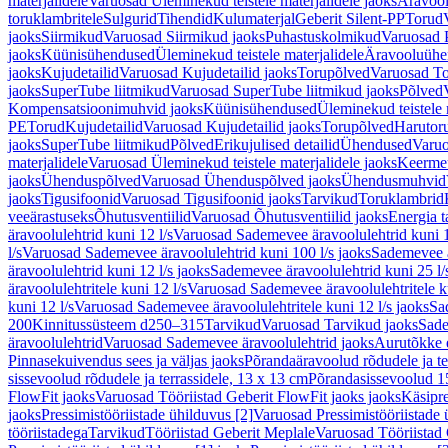
materjalidele
Varuosad Üleminekud teistele materjalidele jaoks
Äravoo
toruklambritele
Sulgurid
Tihendid
Kulumaterjal
Geberit Silent-PP
Torud
jaoks
Siirmikud
Varuosad Siirmikud jaoks
Puhastuskolmikud
Varuosad 
jaoks
Küünisühendused
Üleminekud teistele materjalidele
Äravooluühe
jaoks
Kujudetailid
Varuosad Kujudetailid jaoks
Torupõlved
Varuosad To
jaoks
SuperTube liitmikud
Varuosad SuperTube liitmikud jaoks
Põlved
Kompensatsioonimuhvid jaoks
Küünisühendused
Üleminekud teistele 
PE
Torud
Kujudetailid
Varuosad Kujudetailid jaoks
Torupõlved
Harutor
jaoks
SuperTube liitmikud
Põlved
Erikujulised detailid
Ühendused
Varuo
materjalidele
Varuosad Üleminekud teistele materjalidele jaoks
Keerme
jaoks
Ühenduspõlved
Varuosad Ühenduspõlved jaoks
Ühendusmuhvid
jaoks
Tigusifoonid
Varuosad Tigusifoonid jaoks
Tarvikud
Toruklambrid
veeärastuseks
Õhutusventiilid
Varuosad Õhutusventiilid jaoks
Energia t
äravoolulehtrid kuni 12 l/s
Varuosad Sademevee äravoolulehtrid kuni 1
l/s
Varuosad Sademevee äravoolulehtrid kuni 100 l/s jaoks
Sademevee ä
äravoolulehtrid kuni 12 l/s jaoks
Sademevee äravoolulehtrid kuni 25 l/
äravoolulehtritele kuni 12 l/s
Varuosad Sademevee äravoolulehtritele ku
kuni 12 l/s
Varuosad Sademevee äravoolulehtritele kuni 12 l/s jaoks
Sa
200
Kinnitussüsteem d250–315
Tarvikud
Varuosad Tarvikud jaoks
Sade
äravoolulehtrid
Varuosad Sademevee äravoolulehtrid jaoks
Aurutõkke 
Pinnasekuivendus sees ja väljas jaoks
Põrandaäravoolud rõdudele ja te
sissevoolud rõdudele ja terrassidele, 13 x 13 cm
Põrandasissevoolud 1
FlowFit jaoks
Varuosad Tööriistad Geberit FlowFit jaoks jaoks
Käsipre
jaoks
Pressimistööriistade ühilduvus [2]
Varuosad Pressimistööriistade 
tööriistadega
Tarvikud
Tööriistad Geberit Meplale
Varuosad Tööriistad 