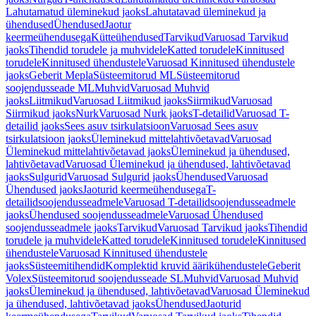
Lahutamatud üleminekud jaoks
Lahutatavad üleminekud ja
ühendused
Ühendused
Jaotur
keermeühendusega
Kütteühendused
Tarvikud
Varuosad Tarvikud
jaoks
Tihendid torudele ja muhvidele
Katted torudele
Kinnitused
torudele
Kinnitused ühendustele
Varuosad Kinnitused ühendustele
jaoks
Geberit Mepla
Süsteemitorud ML
Süsteemitorud
soojendusseade ML
Muhvid
Varuosad Muhvid
jaoks
Liitmikud
Varuosad Liitmikud jaoks
Siirmikud
Varuosad
Siirmikud jaoks
Nurk
Varuosad Nurk jaoks
T-detailid
Varuosad T-
detailid jaoks
Sees asuv tsirkulatsioon
Varuosad Sees asuv
tsirkulatsioon jaoks
Üleminekud mittelahtivõetavad
Varuosad
Üleminekud mittelahtivõetavad jaoks
Üleminekud ja ühendused,
lahtivõetavad
Varuosad Üleminekud ja ühendused, lahtivõetavad
jaoks
Sulgurid
Varuosad Sulgurid jaoks
Ühendused
Varuosad
Ühendused jaoks
Jaoturid keermeühendusega
T-
detailidsoojendusseadmele
Varuosad T-detailidsoojendusseadmele
jaoks
Ühendused soojendusseadmele
Varuosad Ühendused
soojendusseadmele jaoks
Tarvikud
Varuosad Tarvikud jaoks
Tihendid
torudele ja muhvidele
Katted torudele
Kinnitused torudele
Kinnitused
ühendustele
Varuosad Kinnitused ühendustele
jaoks
Süsteemitihendid
Komplektid kruvid äärikühendustele
Geberit
Volex
Süsteemitorud soojendusseade SL
Muhvid
Varuosad Muhvid
jaoks
Üleminekud ja ühendused, lahtivõetavad
Varuosad Üleminekud
ja ühendused, lahtivõetavad jaoks
Ühendused
Jaoturid