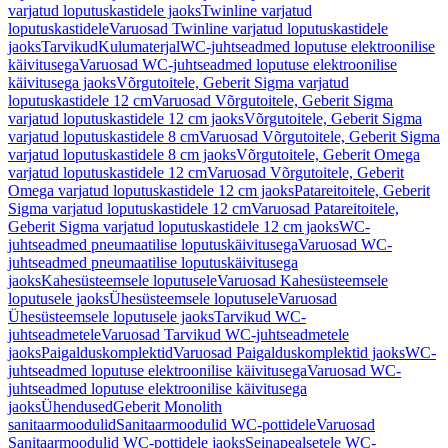
varjatud loputuskastidele jaoks
Twinline varjatud
loputuskastidele
Varuosad Twinline varjatud loputuskastidele
jaoks
Tarvikud
Kulumaterjal
WC-juhtseadmed loputuse elektroonilise
käivitusega
Varuosad WC-juhtseadmed loputuse elektroonilise
käivitusega jaoks
Võrgutoitele, Geberit Sigma varjatud
loputuskastidele 12 cm
Varuosad Võrgutoitele, Geberit Sigma
varjatud loputuskastidele 12 cm jaoks
Võrgutoitele, Geberit Sigma
varjatud loputuskastidele 8 cm
Varuosad Võrgutoitele, Geberit Sigma
varjatud loputuskastidele 8 cm jaoks
Võrgutoitele, Geberit Omega
varjatud loputuskastidele 12 cm
Varuosad Võrgutoitele, Geberit
Omega varjatud loputuskastidele 12 cm jaoks
Patareitoitele, Geberit
Sigma varjatud loputuskastidele 12 cm
Varuosad Patareitoitele,
Geberit Sigma varjatud loputuskastidele 12 cm jaoks
WC-
juhtseadmed pneumaatilise loputuskäivitusega
Varuosad WC-
juhtseadmed pneumaatilise loputuskäivitusega
jaoks
Kahesüsteemsele loputusele
Varuosad Kahesüsteemsele
loputusele jaoks
Ühesüsteemsele loputusele
Varuosad
Ühesüsteemsele loputusele jaoks
Tarvikud WC-
juhtseadmetele
Varuosad Tarvikud WC-juhtseadmetele
jaoks
Paigalduskomplektid
Varuosad Paigalduskomplektid jaoks
WC-
juhtseadmed loputuse elektroonilise käivitusega
Varuosad WC-
juhtseadmed loputuse elektroonilise käivitusega
jaoks
Ühendused
Geberit Monolith
sanitaarmoodulid
Sanitaarmoodulid WC-pottidele
Varuosad
Sanitaarmoodulid WC-pottidele jaoks
Seinapealsetele WC-