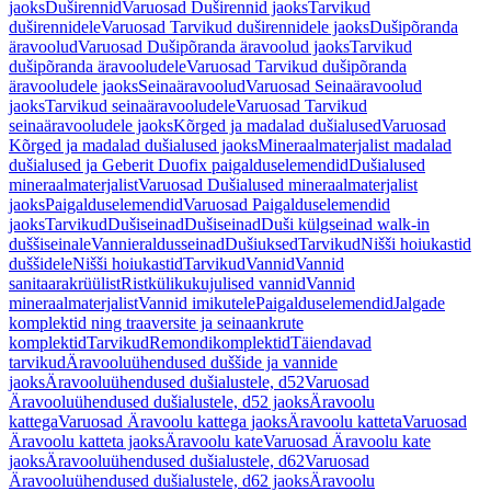
jaoks
Duširennid
Varuosad Duširennid jaoks
Tarvikud
duširennidele
Varuosad Tarvikud duširennidele jaoks
Dušipõranda
äravoolud
Varuosad Dušipõranda äravoolud jaoks
Tarvikud
dušipõranda äravooludele
Varuosad Tarvikud dušipõranda
äravooludele jaoks
Seinaäravoolud
Varuosad Seinaäravoolud
jaoks
Tarvikud seinaäravooludele
Varuosad Tarvikud
seinaäravooludele jaoks
Kõrged ja madalad dušialused
Varuosad
Kõrged ja madalad dušialused jaoks
Mineraalmaterjalist madalad
dušialused ja Geberit Duofix paigalduselemendid
Dušialused
mineraalmaterjalist
Varuosad Dušialused mineraalmaterjalist
jaoks
Paigalduselemendid
Varuosad Paigalduselemendid
jaoks
Tarvikud
Dušiseinad
Dušiseinad
Duši külgseinad walk-in
duššiseinale
Vannieraldusseinad
Dušiuksed
Tarvikud
Nišši hoiukastid
duššidele
Nišši hoiukastid
Tarvikud
Vannid
Vannid
sanitaarakrüülist
Ristkülikukujulised vannid
Vannid
mineraalmaterjalist
Vannid imikutele
Paigalduselemendid
Jalgade
komplektid ning traaversite ja seinaankrute
komplektid
Tarvikud
Remondikomplektid
Täiendavad
tarvikud
Äravooluühendused duššide ja vannide
jaoks
Äravooluühendused dušialustele, d52
Varuosad
Äravooluühendused dušialustele, d52 jaoks
Äravoolu
kattega
Varuosad Äravoolu kattega jaoks
Äravoolu katteta
Varuosad
Äravoolu katteta jaoks
Äravoolu kate
Varuosad Äravoolu kate
jaoks
Äravooluühendused dušialustele, d62
Varuosad
Äravooluühendused dušialustele, d62 jaoks
Äravoolu