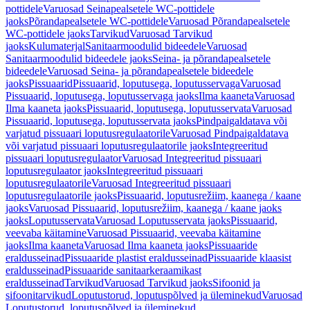
pottidele
Varuosad Seinapealsetele WC-pottidele
jaoks
Põrandapealsetele WC-pottidele
Varuosad Põrandapealsetele
WC-pottidele jaoks
Tarvikud
Varuosad Tarvikud
jaoks
Kulumaterjal
Sanitaarmoodulid bideedele
Varuosad
Sanitaarmoodulid bideedele jaoks
Seina- ja põrandapealsetele
bideedele
Varuosad Seina- ja põrandapealsetele bideedele
jaoks
Pissuaarid
Pissuaarid, loputusega, loputusservaga
Varuosad
Pissuaarid, loputusega, loputusservaga jaoks
Ilma kaaneta
Varuosad
Ilma kaaneta jaoks
Pissuaarid, loputusega, loputusservata
Varuosad
Pissuaarid, loputusega, loputusservata jaoks
Pindpaigaldatava või
varjatud pissuaari loputusregulaatorile
Varuosad Pindpaigaldatava
või varjatud pissuaari loputusregulaatorile jaoks
Integreeritud
pissuaari loputusregulaator
Varuosad Integreeritud pissuaari
loputusregulaator jaoks
Integreeritud pissuaari
loputusregulaatorile
Varuosad Integreeritud pissuaari
loputusregulaatorile jaoks
Pissuaarid, loputusrežiim, kaanega / kaane
jaoks
Varuosad Pissuaarid, loputusrežiim, kaanega / kaane jaoks
jaoks
Loputusservata
Varuosad Loputusservata jaoks
Pissuaarid,
veevaba käitamine
Varuosad Pissuaarid, veevaba käitamine
jaoks
Ilma kaaneta
Varuosad Ilma kaaneta jaoks
Pissuaaride
eraldusseinad
Pissuaaride plastist eraldusseinad
Pissuaaride klaasist
eraldusseinad
Pissuaaride sanitaarkeraamikast
eraldusseinad
Tarvikud
Varuosad Tarvikud jaoks
Sifoonid ja
sifoonitarvikud
Loputustorud, loputuspõlved ja üleminekud
Varuosad
Loputustorud, loputuspõlved ja üleminekud