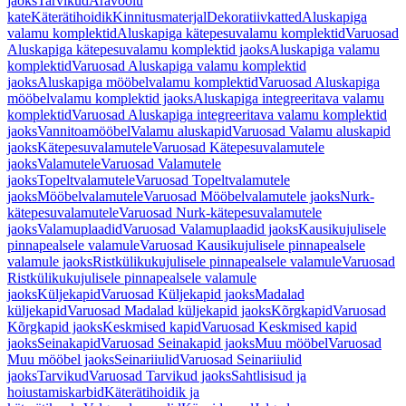
jaoks
Tarvikud
Äravoolu
kate
Käterätihoidik
Kinnitusmaterjal
Dekoratiivkatted
Aluskapiga
valamu komplektid
Aluskapiga kätepesuvalamu komplektid
Varuosad
Aluskapiga kätepesuvalamu komplektid jaoks
Aluskapiga valamu
komplektid
Varuosad Aluskapiga valamu komplektid
jaoks
Aluskapiga mööbelvalamu komplektid
Varuosad Aluskapiga
mööbelvalamu komplektid jaoks
Aluskapiga integreeritava valamu
komplektid
Varuosad Aluskapiga integreeritava valamu komplektid
jaoks
Vannitoamööbel
Valamu aluskapid
Varuosad Valamu aluskapid
jaoks
Kätepesuvalamutele
Varuosad Kätepesuvalamutele
jaoks
Valamutele
Varuosad Valamutele
jaoks
Topeltvalamutele
Varuosad Topeltvalamutele
jaoks
Mööbelvalamutele
Varuosad Mööbelvalamutele jaoks
Nurk-
kätepesuvalamutele
Varuosad Nurk-kätepesuvalamutele
jaoks
Valamuplaadid
Varuosad Valamuplaadid jaoks
Kausikujulisele
pinnapealsele valamule
Varuosad Kausikujulisele pinnapealsele
valamule jaoks
Ristkülikukujulisele pinnapealsele valamule
Varuosad
Ristkülikukujulisele pinnapealsele valamule
jaoks
Küljekapid
Varuosad Küljekapid jaoks
Madalad
küljekapid
Varuosad Madalad küljekapid jaoks
Kõrgkapid
Varuosad
Kõrgkapid jaoks
Keskmised kapid
Varuosad Keskmised kapid
jaoks
Seinakapid
Varuosad Seinakapid jaoks
Muu mööbel
Varuosad
Muu mööbel jaoks
Seinariiulid
Varuosad Seinariiulid
jaoks
Tarvikud
Varuosad Tarvikud jaoks
Sahtlisisud ja
hoiustamiskarbid
Käterätihoidik ja