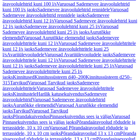
äravoolulehtrid kuni 100 l/s
Varuosad Sademevee äravoolulehtrid
kuni 100 l/s jaoks
Sademevee äravoolulehtrid rennidele
Varuosad
Sademevee äravoolulehtrid rennidele jaoks
Sademevee
äravoolulehtrid kuni 12 l/s
Varuosad Sademevee äravoolulehtrid kuni
12 l/s jaoks
Sademevee äravoolulehtrid kuni 25 l/s
Varuosad
Sademevee äravoolulehtrid kuni 25 l/s jaoks
Aurutõkke
elemendid
Varuosad Aurutõkke elemendid jaoks
Sademevee
äravoolulehtritele kuni 12 l/s
Varuosad Sademevee äravoolulehtritele
kuni 12 l/s jaoks
Sademevee äravoolulehtritele kuni 25
l/s
Avariiülevooludele
Varuosad Avariiülevooludele jaoks
Sademevee
äravoolulehtritele kuni 12 l/s
Varuosad Sademevee äravoolulehtritele
kuni 12 l/s jaoks
Sademevee äravoolulehtritele kuni 25 l/s
Varuosad
Sademevee äravoolulehtritele kuni 25 l/s
jaoks
Kinnitused
Kinnitussüsteem d40–200
Kinnitussüsteem d250–
315
Tarvikud
Varuosad Tarvikud jaoks
Sademevee
äravoolulehtritele
Varuosad Sademevee äravoolulehtritele
jaoks
Kinnitustele
Harilik katusekuivendus
Sademevee
äravoolulehtrid
Varuosad Sademevee äravoolulehtrid
jaoks
Aurutõkke elemendid
Varuosad Aurutõkke elemendid
jaoks
Tarvikud
Varuosad Tarvikud
jaoks
Põrandakuivendus
Pinnasekuivendus sees ja väljas
Varuosad
Pinnasekuivendus sees ja väljas jaoks
Põrandaäravoolud rõdudele ja
terrassidele, 10 x 10 cm
Varuosad Põrandaäravoolud rõdudele ja
terrassidele, 10 x 10 cm jaoks
Põrandaäravoolud 13 x 13 cm
Põranda
sissevoolud rõdudele ja terrassidele, 13 x 13 cm
Põrandasissevoolud