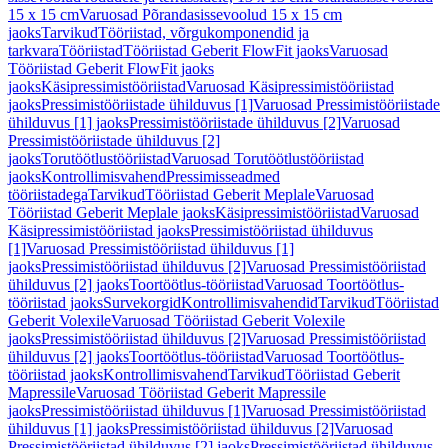
15 x 15 cm
Varuosad Põrandasissevoolud 15 x 15 cm
jaoks
Tarvikud
Tööriistad, võrgukomponendid ja
tarkvara
Tööriistad
Tööriistad Geberit FlowFit jaoks
Varuosad
Tööriistad Geberit FlowFit jaoks
jaoks
Käsipressimistööriistad
Varuosad Käsipressimistööriistad
jaoks
Pressimistööriistade ühilduvus [1]
Varuosad Pressimistööriistade
ühilduvus [1] jaoks
Pressimistööriistade ühilduvus [2]
Varuosad
Pressimistööriistade ühilduvus [2]
jaoks
Torutöötlustööriistad
Varuosad Torutöötlustööriistad
jaoks
Kontrollimisvahend
Pressimisseadmed
tööriistadega
Tarvikud
Tööriistad Geberit Meplale
Varuosad
Tööriistad Geberit Meplale jaoks
Käsipressimistööriistad
Varuosad
Käsipressimistööriistad jaoks
Pressimistööriistad ühilduvus
[1]
Varuosad Pressimistööriistad ühilduvus [1]
jaoks
Pressimistööriistad ühilduvus [2]
Varuosad Pressimistööriistad
ühilduvus [2] jaoks
Toortöötlus-tööriistad
Varuosad Toortöötlus-
tööriistad jaoks
Survekorgid
Kontrollimisvahendid
Tarvikud
Tööriistad
Geberit Volexile
Varuosad Tööriistad Geberit Volexile
jaoks
Pressimistööriistad ühilduvus [2]
Varuosad Pressimistööriistad
ühilduvus [2] jaoks
Toortöötlus-tööriistad
Varuosad Toortöötlus-
tööriistad jaoks
Kontrollimisvahend
Tarvikud
Tööriistad Geberit
Mapressile
Varuosad Tööriistad Geberit Mapressile
jaoks
Pressimistööriistad ühilduvus [1]
Varuosad Pressimistööriistad
ühilduvus [1] jaoks
Pressimistööriistad ühilduvus [2]
Varuosad
Pressimistööriistad ühilduvus [2] jaoks
Pressimistööriistad ühilduvus