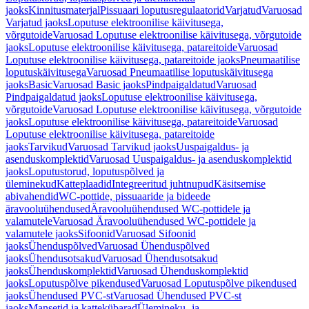
jaoks
Kinnitusmaterjal
Pissuaari loputusregulaatorid
Varjatud
Varuosad
Varjatud jaoks
Loputuse elektroonilise käivitusega,
võrgutoide
Varuosad Loputuse elektroonilise käivitusega, võrgutoide
jaoks
Loputuse elektroonilise käivitusega, patareitoide
Varuosad
Loputuse elektroonilise käivitusega, patareitoide jaoks
Pneumaatilise
loputuskäivitusega
Varuosad Pneumaatilise loputuskäivitusega
jaoks
Basic
Varuosad Basic jaoks
Pindpaigaldatud
Varuosad
Pindpaigaldatud jaoks
Loputuse elektroonilise käivitusega,
võrgutoide
Varuosad Loputuse elektroonilise käivitusega, võrgutoide
jaoks
Loputuse elektroonilise käivitusega, patareitoide
Varuosad
Loputuse elektroonilise käivitusega, patareitoide
jaoks
Tarvikud
Varuosad Tarvikud jaoks
Uuspaigaldus- ja
asenduskomplektid
Varuosad Uuspaigaldus- ja asenduskomplektid
jaoks
Loputustorud, loputuspõlved ja
üleminekud
Katteplaadid
Integreeritud juhtnupud
Käsitsemise
abivahendid
WC-pottide, pissuaaride ja bideede
äravooluühendused
Äravooluühendused WC-pottidele ja
valamutele
Varuosad Äravooluühendused WC-pottidele ja
valamutele jaoks
Sifoonid
Varuosad Sifoonid
jaoks
Ühenduspõlved
Varuosad Ühenduspõlved
jaoks
Ühendusotsakud
Varuosad Ühendusotsakud
jaoks
Ühenduskomplektid
Varuosad Ühenduskomplektid
jaoks
Loputuspõlve pikendused
Varuosad Loputuspõlve pikendused
jaoks
Ühendused PVC-st
Varuosad Ühendused PVC-st
jaoks
Mansetid ja kattekübarad
Ülemineku- ja