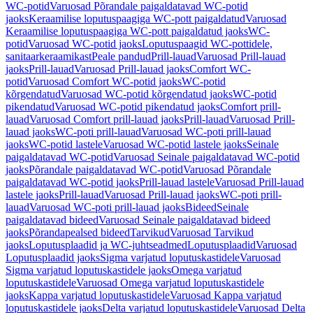
WC-potid
Varuosad Põrandale paigaldatavad WC-potid
jaoks
Keraamilise loputuspaagiga WC-pott paigaldatud
Varuosad
Keraamilise loputuspaagiga WC-pott paigaldatud jaoks
WC-
potid
Varuosad WC-potid jaoks
Loputuspaagid WC-pottidele,
sanitaarkeraamikast
Peale pandud
Prill-lauad
Varuosad Prill-lauad
jaoks
Prill-lauad
Varuosad Prill-lauad jaoks
Comfort WC-
potid
Varuosad Comfort WC-potid jaoks
WC-potid
kõrgendatud
Varuosad WC-potid kõrgendatud jaoks
WC-potid
pikendatud
Varuosad WC-potid pikendatud jaoks
Comfort prill-
lauad
Varuosad Comfort prill-lauad jaoks
Prill-lauad
Varuosad Prill-
lauad jaoks
WC-poti prill-lauad
Varuosad WC-poti prill-lauad
jaoks
WC-potid lastele
Varuosad WC-potid lastele jaoks
Seinale
paigaldatavad WC-potid
Varuosad Seinale paigaldatavad WC-potid
jaoks
Põrandale paigaldatavad WC-potid
Varuosad Põrandale
paigaldatavad WC-potid jaoks
Prill-lauad lastele
Varuosad Prill-lauad
lastele jaoks
Prill-lauad
Varuosad Prill-lauad jaoks
WC-poti prill-
lauad
Varuosad WC-poti prill-lauad jaoks
Bideed
Seinale
paigaldatavad bideed
Varuosad Seinale paigaldatavad bideed
jaoks
Põrandapealsed bideed
Tarvikud
Varuosad Tarvikud
jaoks
Loputusplaadid ja WC-juhtseadmed
Loputusplaadid
Varuosad
Loputusplaadid jaoks
Sigma varjatud loputuskastidele
Varuosad
Sigma varjatud loputuskastidele jaoks
Omega varjatud
loputuskastidele
Varuosad Omega varjatud loputuskastidele
jaoks
Kappa varjatud loputuskastidele
Varuosad Kappa varjatud
loputuskastidele jaoks
Delta varjatud loputuskastidele
Varuosad Delta