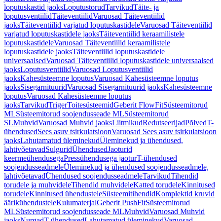
loputuskastid jaoks
Loputustorud
Tarvikud
Täite- ja
loputusventiilid
Täiteventiilid
Varuosad Täiteventiilid
jaoks
Täiteventiilid varjatud loputuskastidele
Varuosad Täiteventiilid
varjatud loputuskastidele jaoks
Täiteventiilid keraamilistele
loputuskastidele
Varuosad Täiteventiilid keraamilistele
loputuskastidele jaoks
Täiteventiilid loputuskastidele
universaalsed
Varuosad Täiteventiilid loputuskastidele universaalsed
jaoks
Loputusventiilid
Varuosad Loputusventiilid
jaoks
Kahesüsteemne loputus
Varuosad Kahesüsteemne loputus
jaoks
Sisegarnituurid
Varuosad Sisegarnituurid jaoks
Kahesüsteemne
loputus
Varuosad Kahesüsteemne loputus
jaoks
Tarvikud
Triger
Toitesüsteemid
Geberit FlowFit
Süsteemitorud
ML
Süsteemitorud soojendusseade ML
Süsteemitorud
SL
Muhvid
Varuosad Muhvid jaoks
Liitmikud
Redutseerijad
Põlved
T-
ühendused
Sees asuv tsirkulatsioon
Varuosad Sees asuv tsirkulatsioon
jaoks
Lahutamatud üleminekud
Üleminekud ja ühendused,
lahtivõetavad
Sulgurid
Ühendused
Jaoturid
keermeühendusega
Pressühendusega jaotur
T-ühendused
soojendusseadmele
Üleminekud ja ühendused soojendusseadmele,
lahtivõetavad
Ühendused soojendusseadmele
Tarvikud
Tihendid
torudele ja muhvidele
Tihendid muhvidele
Katted torudele
Kinnitused
torudele
Kinnitused ühendustele
Süsteemitihendid
Komplektid kruvid
äärikühendustele
Kulumaterjal
Geberit PushFit
Süsteemitorud
ML
Süsteemitorud soojendusseade ML
Muhvid
Varuosad Muhvid
jaoks
Nurgad
T-ühendused
Lahutamatud üleminekud
Varuosad