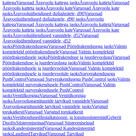
kattega
Varuosad Äravoolu kattega jaoks
Äravoolu katteta
Varuosad
Äravoolu katteta jaoks
Äravoolu kate
Varuosad Äravoolu kate
jaoks
Äravooluühendused dušialustele, d90
Varuosad
Äravooluühendused dušialustele, d90 jaoks
Äravoolu
kattega
Varuosad Äravoolu kattega jaoks
Äravoolu katteta
Varuosad
Äravoolu katteta jaoks
Äravoolu kate
Varuosad Äravoolu kate
jaoks
Äravooluühendused vannidele, d52
Varuosad
Äravooluühendused vannidele, d52
jaoks
Pöördrakendusega
Varuosad Pöördrakendusega jaoks
Valmis
komplektid pöördrakendusele
Varuosad Valmis komplektid
pöördrakendusele jaoks
Pöördrakenduse ja juurdevooluga
Varuosad
Pöördrakenduse ja juurdevooluga jaoks
Valmis komplektid
pöördrakendusele ja juurdevoolule
Varuosad Valmis komplektid
pöördrakendusele ja juurdevoolule jaoks
Surverakendusega
PushControl
Varuosad Surverakendusega PushControl jaoks
Valmis
komplektid surverakendusele PushControl
Varuosad Valmis
komplektid surverakendusele PushControl
jaoks
Ventiilkorgiga
Varuosad Ventiilkorgiga
jaoks
Äravoolugarnituuride tarvikud vannidele
Varuosad
Äravoolugarnituuride tarvikud vannidele jaoks
Varjatud
torukatkesti
Varuosad Varjatud torukatkesti
jaoks
Veeühendused
Installatsiooni- ja loputussüsteemid
Geberit
Duofix
Süsteemiseinad
Varuosad Süsteemiseinad
jaoks
Kandesüsteemid
Varuosad Kandesüsteemid
jaoks
Laudised
Tarvikud
Varuosad Tarvikud