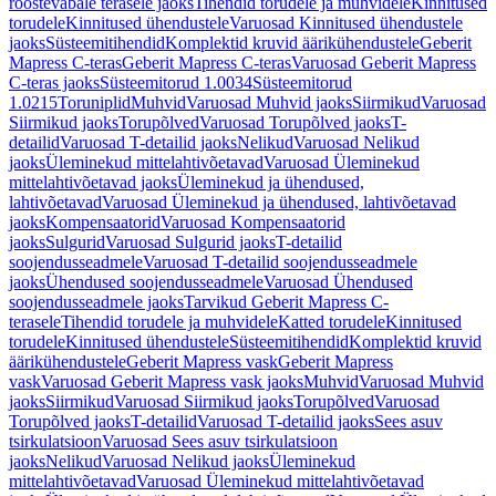
roostevabale terasele jaoks
Tihendid torudele ja muhvidele
Kinnitused
torudele
Kinnitused ühendustele
Varuosad Kinnitused ühendustele
jaoks
Süsteemitihendid
Komplektid kruvid äärikühendustele
Geberit
Mapress C-teras
Geberit Mapress C-teras
Varuosad Geberit Mapress
C-teras jaoks
Süsteemitorud 1.0034
Süsteemitorud
1.0215
Toruniplid
Muhvid
Varuosad Muhvid jaoks
Siirmikud
Varuosad
Siirmikud jaoks
Torupõlved
Varuosad Torupõlved jaoks
T-
detailid
Varuosad T-detailid jaoks
Nelikud
Varuosad Nelikud
jaoks
Üleminekud mittelahtivõetavad
Varuosad Üleminekud
mittelahtivõetavad jaoks
Üleminekud ja ühendused,
lahtivõetavad
Varuosad Üleminekud ja ühendused, lahtivõetavad
jaoks
Kompensaatorid
Varuosad Kompensaatorid
jaoks
Sulgurid
Varuosad Sulgurid jaoks
T-detailid
soojendusseadmele
Varuosad T-detailid soojendusseadmele
jaoks
Ühendused soojendusseadmele
Varuosad Ühendused
soojendusseadmele jaoks
Tarvikud Geberit Mapress C-
terasele
Tihendid torudele ja muhvidele
Katted torudele
Kinnitused
torudele
Kinnitused ühendustele
Süsteemitihendid
Komplektid kruvid
äärikühendustele
Geberit Mapress vask
Geberit Mapress
vask
Varuosad Geberit Mapress vask jaoks
Muhvid
Varuosad Muhvid
jaoks
Siirmikud
Varuosad Siirmikud jaoks
Torupõlved
Varuosad
Torupõlved jaoks
T-detailid
Varuosad T-detailid jaoks
Sees asuv
tsirkulatsioon
Varuosad Sees asuv tsirkulatsioon
jaoks
Nelikud
Varuosad Nelikud jaoks
Üleminekud
mittelahtivõetavad
Varuosad Üleminekud mittelahtivõetavad