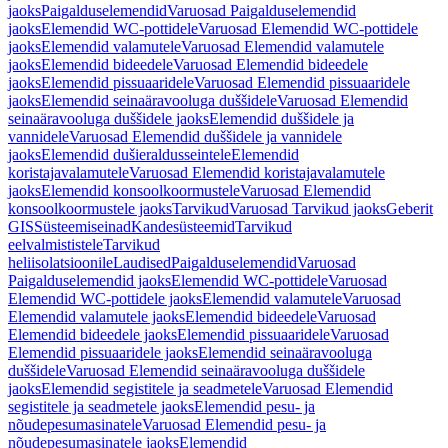
jaoks
Paigalduselemendid
Varuosad Paigalduselemendid
jaoks
Elemendid WC-pottidele
Varuosad Elemendid WC-pottidele
jaoks
Elemendid valamutele
Varuosad Elemendid valamutele
jaoks
Elemendid bideedele
Varuosad Elemendid bideedele
jaoks
Elemendid pissuaaridele
Varuosad Elemendid pissuaaridele
jaoks
Elemendid seinaäravooluga duššidele
Varuosad Elemendid
seinaäravooluga duššidele jaoks
Elemendid duššidele ja
vannidele
Varuosad Elemendid duššidele ja vannidele
jaoks
Elemendid dušieraldusseintele
Elemendid
koristajavalamutele
Varuosad Elemendid koristajavalamutele
jaoks
Elemendid konsoolkoormustele
Varuosad Elemendid
konsoolkoormustele jaoks
Tarvikud
Varuosad Tarvikud jaoks
Geberit
GIS
Süsteemiseinad
Kandesüsteemid
Tarvikud
eelvalmististele
Tarvikud
heliisolatsioonile
Laudised
Paigalduselemendid
Varuosad
Paigalduselemendid jaoks
Elemendid WC-pottidele
Varuosad
Elemendid WC-pottidele jaoks
Elemendid valamutele
Varuosad
Elemendid valamutele jaoks
Elemendid bideedele
Varuosad
Elemendid bideedele jaoks
Elemendid pissuaaridele
Varuosad
Elemendid pissuaaridele jaoks
Elemendid seinaäravooluga
duššidele
Varuosad Elemendid seinaäravooluga duššidele
jaoks
Elemendid segistitele ja seadmetele
Varuosad Elemendid
segistitele ja seadmetele jaoks
Elemendid pesu- ja
nõudepesumasinatele
Varuosad Elemendid pesu- ja
nõudepesumasinatele jaoks
Elemendid