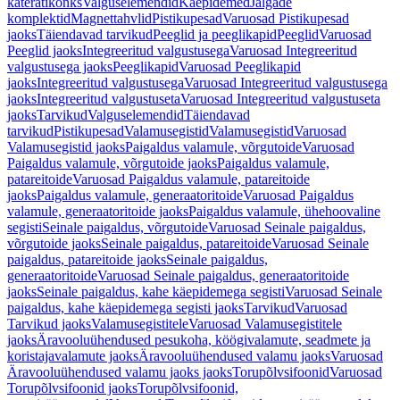
käterätikonks
Valguselemendid
Käepidemed
Jalgade
komplektid
Magnettahvlid
Pistikupesad
Varuosad Pistikupesad
jaoks
Täiendavad tarvikud
Peeglid ja peeglikapid
Peeglid
Varuosad
Peeglid jaoks
Integreeritud valgustusega
Varuosad Integreeritud
valgustusega jaoks
Peeglikapid
Varuosad Peeglikapid
jaoks
Integreeritud valgustusega
Varuosad Integreeritud valgustusega
jaoks
Integreeritud valgustuseta
Varuosad Integreeritud valgustuseta
jaoks
Tarvikud
Valguselemendid
Täiendavad
tarvikud
Pistikupesad
Valamusegistid
Valamusegistid
Varuosad
Valamusegistid jaoks
Paigaldus valamule, võrgutoide
Varuosad
Paigaldus valamule, võrgutoide jaoks
Paigaldus valamule,
patareitoide
Varuosad Paigaldus valamule, patareitoide
jaoks
Paigaldus valamule, generaatoritoide
Varuosad Paigaldus
valamule, generaatoritoide jaoks
Paigaldus valamule, ühehoovaline
segisti
Seinale paigaldus, võrgutoide
Varuosad Seinale paigaldus,
võrgutoide jaoks
Seinale paigaldus, patareitoide
Varuosad Seinale
paigaldus, patareitoide jaoks
Seinale paigaldus,
generaatoritoide
Varuosad Seinale paigaldus, generaatoritoide
jaoks
Seinale paigaldus, kahe käepidemega segisti
Varuosad Seinale
paigaldus, kahe käepidemega segisti jaoks
Tarvikud
Varuosad
Tarvikud jaoks
Valamusegistitele
Varuosad Valamusegistitele
jaoks
Äravooluühendused pesukoha, köögivalamute, seadmete ja
koristajavalamute jaoks
Äravooluühendused valamu jaoks
Varuosad
Äravooluühendused valamu jaoks jaoks
Torupõlvsifoonid
Varuosad
Torupõlvsifoonid jaoks
Torupõlvsifoonid,