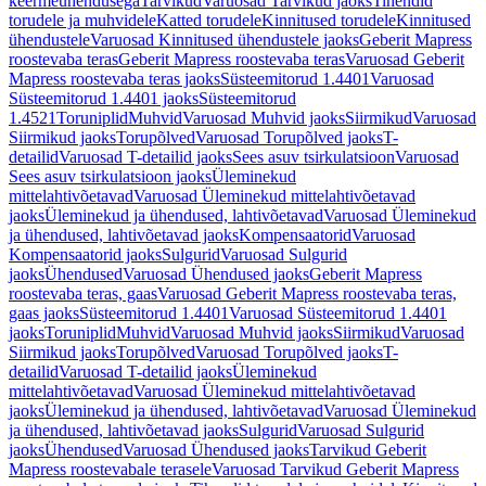
keermeühendusega
Tarvikud
Varuosad Tarvikud jaoks
Tihendid
torudele ja muhvidele
Katted torudele
Kinnitused torudele
Kinnitused
ühendustele
Varuosad Kinnitused ühendustele jaoks
Geberit Mapress
roostevaba teras
Geberit Mapress roostevaba teras
Varuosad Geberit
Mapress roostevaba teras jaoks
Süsteemitorud 1.4401
Varuosad
Süsteemitorud 1.4401 jaoks
Süsteemitorud
1.4521
Toruniplid
Muhvid
Varuosad Muhvid jaoks
Siirmikud
Varuosad
Siirmikud jaoks
Torupõlved
Varuosad Torupõlved jaoks
T-
detailid
Varuosad T-detailid jaoks
Sees asuv tsirkulatsioon
Varuosad
Sees asuv tsirkulatsioon jaoks
Üleminekud
mittelahtivõetavad
Varuosad Üleminekud mittelahtivõetavad
jaoks
Üleminekud ja ühendused, lahtivõetavad
Varuosad Üleminekud
ja ühendused, lahtivõetavad jaoks
Kompensaatorid
Varuosad
Kompensaatorid jaoks
Sulgurid
Varuosad Sulgurid
jaoks
Ühendused
Varuosad Ühendused jaoks
Geberit Mapress
roostevaba teras, gaas
Varuosad Geberit Mapress roostevaba teras,
gaas jaoks
Süsteemitorud 1.4401
Varuosad Süsteemitorud 1.4401
jaoks
Toruniplid
Muhvid
Varuosad Muhvid jaoks
Siirmikud
Varuosad
Siirmikud jaoks
Torupõlved
Varuosad Torupõlved jaoks
T-
detailid
Varuosad T-detailid jaoks
Üleminekud
mittelahtivõetavad
Varuosad Üleminekud mittelahtivõetavad
jaoks
Üleminekud ja ühendused, lahtivõetavad
Varuosad Üleminekud
ja ühendused, lahtivõetavad jaoks
Sulgurid
Varuosad Sulgurid
jaoks
Ühendused
Varuosad Ühendused jaoks
Tarvikud Geberit
Mapress roostevabale terasele
Varuosad Tarvikud Geberit Mapress