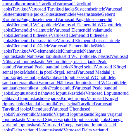
konsoolkoormustele
Tarvikud
Varuosad Tarvikud
jaoks
Tarvikud
Varuosad Tarvikud jaoks
Süsteemiseintele
Varuosad
Süsteemiseintele jaoks
Toitesüsteemidele
Veeärastusele
Geberit
Kombifix
Paigalduselemendid
Varuosad Paigalduselemendid
jaoks
Elemendid WC-pottidele
Varuosad Elemendid WC-pottidele
jaoks
Elemendid valamutele
Varuosad Elemendid valamutele
jaoks
Elemendid bideedele
Varuosad Elemendid bideedele
jaoks
Elemendid pissuaaridele
Varuosad Elemendid pissuaaridele
jaoks
Elemendid duššidele
Varuosad Elemendid duššidele
jaoks
Tarvikud
WC-elementidele
Kinnitustele
Nähtavad
loputuskastid
Nähtavad loputuskastid WC-pottidele, plastist
Varuosad
Nähtavad loputuskastid WC-pottidele, plastist jaoks
Peale
pandud
Varuosad Peale pandud jaoks
Kõrgel seinal
Varuosad Kõrgel
seinal jaoks
Madalal ja poolkõrgel, seinal
Varuosad Madalal ja
poolkõrgel, seinal jaoks
Nähtavad loputuskastid WC-pottidele,
sanitaarkeraamikast
Varuosad Nähtavad loputuskastid WC-pottidele,
sanitaarkeraamikast jaoks
Peale pandud
Varuosad Peale pandud
jaoks
Loputustorud nähtavad loputuskastidele
Varuosad Loputustorud
nähtavad loputuskastidele jaoks
Kõrgel rippuv
Varuosad Kõrgel
rippuv jaoks
Madalal ja poolkõrgel, seinal
Tarvikud
Varuosad
Tarvikud jaoks
Ühendused
Varuosad Ühendused
jaoks
Nurkventiilid
Mansetid
Varjatud loputuskastid
Sigma varjatud
loputuskastid
Varuosad Sigma varjatud loputuskastid jaoks
Omega
varjatud loputuskastid
Varuosad Omega varjatud loputuskastid
jaoks
Delta varjatud loputuskastid
Varuosad Delta varjatud