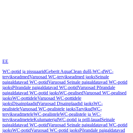
EE
WC-potid ja pissuaarid
Geberit AquaClean dušš-WC-d
WC-
tervikseadmed
Varuosad WC-tervikseadmed jaoks
Seinale
paigaldatavad WC-potid
Varuosad Seinale paigaldatavad WC-potid
jaoks
Põrandale paigaldatavad WC-potid
Varuosad Põrandale
paigaldatavad WC-potid jaoks
WC-pealised
Varuosad WC-pealised
jaoks
WC-pottidele
Varuosad WC-pottidele
jaoks
Disainplaadid
Varuosad Disainplaadid jaoks
WC-
pealistele
Varuosad WC-pealistele jaoks
Tarvikud
WC-
tervikseadmetele
WC-pealistele
WC-pealistele ja WC-
tervikseadmetele
Kulumaterjal
WC-potid ja prill-lauad
Seinale
paigaldatavad WC-potid
Varuosad Seinale paigaldatavad WC-potid
jaoks
WC-potid
Varuosad WC-potid jaoks
Põrandale paigaldatavad