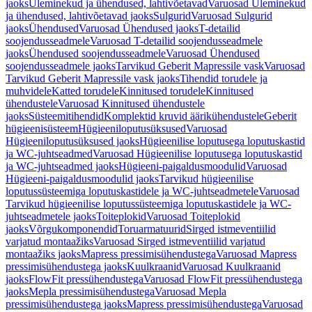
jaoks
Üleminekud ja ühendused, lahtivõetavad
Varuosad Üleminekud
ja ühendused, lahtivõetavad jaoks
Sulgurid
Varuosad Sulgurid
jaoks
Ühendused
Varuosad Ühendused jaoks
T-detailid
soojendusseadmele
Varuosad T-detailid soojendusseadmele
jaoks
Ühendused soojendusseadmele
Varuosad Ühendused
soojendusseadmele jaoks
Tarvikud Geberit Mapressile vask
Varuosad
Tarvikud Geberit Mapressile vask jaoks
Tihendid torudele ja
muhvidele
Katted torudele
Kinnitused torudele
Kinnitused
ühendustele
Varuosad Kinnitused ühendustele
jaoks
Süsteemitihendid
Komplektid kruvid äärikühendustele
Geberit
hügieenisüsteem
Hügieeniloputusüksused
Varuosad
Hügieeniloputusüksused jaoks
Hügieenilise loputusega loputuskastid
ja WC-juhtseadmed
Varuosad Hügieenilise loputusega loputuskastid
ja WC-juhtseadmed jaoks
Hügieeni-paigaldusmoodulid
Varuosad
Hügieeni-paigaldusmoodulid jaoks
Tarvikud hügieenilise
loputussüsteemiga loputuskastidele ja WC-juhtseadmetele
Varuosad
Tarvikud hügieenilise loputussüsteemiga loputuskastidele ja WC-
juhtseadmetele jaoks
Toiteplokid
Varuosad Toiteplokid
jaoks
Võrgukomponendid
Toruarmatuurid
Sirged istmeventiilid
varjatud montaažiks
Varuosad Sirged istmeventiilid varjatud
montaažiks jaoks
Mapress pressimisühendustega
Varuosad Mapress
pressimisühendustega jaoks
Kuulkraanid
Varuosad Kuulkraanid
jaoks
FlowFit pressühendustega
Varuosad FlowFit pressühendustega
jaoks
Mepla pressimisühendustega
Varuosad Mepla
pressimisühendustega jaoks
Mapress pressimisühendustega
Varuosad