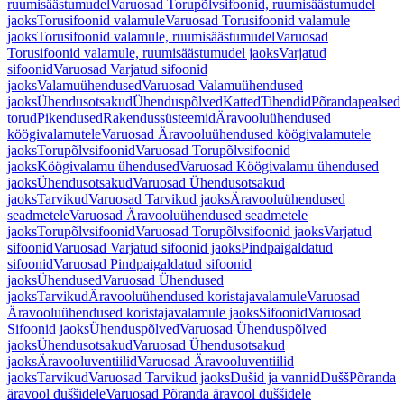
ruumisäästumudel
Varuosad Torupõlvsifoonid, ruumisäästumudel
jaoks
Torusifoonid valamule
Varuosad Torusifoonid valamule
jaoks
Torusifoonid valamule, ruumisäästumudel
Varuosad
Torusifoonid valamule, ruumisäästumudel jaoks
Varjatud
sifoonid
Varuosad Varjatud sifoonid
jaoks
Valamuühendused
Varuosad Valamuühendused
jaoks
Ühendusotsakud
Ühenduspõlved
Katted
Tihendid
Põrandapealsed
torud
Pikendused
Rakendussüsteemid
Äravooluühendused
köögivalamutele
Varuosad Äravooluühendused köögivalamutele
jaoks
Torupõlvsifoonid
Varuosad Torupõlvsifoonid
jaoks
Köögivalamu ühendused
Varuosad Köögivalamu ühendused
jaoks
Ühendusotsakud
Varuosad Ühendusotsakud
jaoks
Tarvikud
Varuosad Tarvikud jaoks
Äravooluühendused
seadmetele
Varuosad Äravooluühendused seadmetele
jaoks
Torupõlvsifoonid
Varuosad Torupõlvsifoonid jaoks
Varjatud
sifoonid
Varuosad Varjatud sifoonid jaoks
Pindpaigaldatud
sifoonid
Varuosad Pindpaigaldatud sifoonid
jaoks
Ühendused
Varuosad Ühendused
jaoks
Tarvikud
Äravooluühendused koristajavalamule
Varuosad
Äravooluühendused koristajavalamule jaoks
Sifoonid
Varuosad
Sifoonid jaoks
Ühenduspõlved
Varuosad Ühenduspõlved
jaoks
Ühendusotsakud
Varuosad Ühendusotsakud
jaoks
Äravooluventiilid
Varuosad Äravooluventiilid
jaoks
Tarvikud
Varuosad Tarvikud jaoks
Dušid ja vannid
Dušš
Põranda
äravool duššidele
Varuosad Põranda äravool duššidele