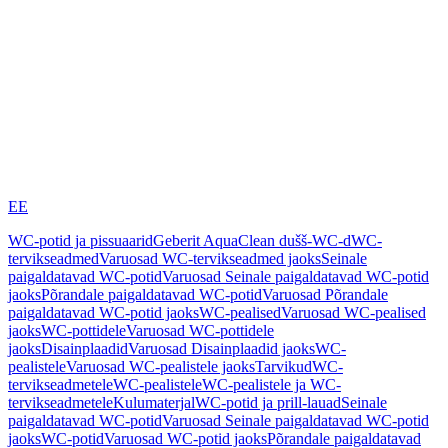
EE
WC-potid ja pissuaarid
Geberit AquaClean dušš-WC-d
WC-
tervikseadmed
Varuosad WC-tervikseadmed jaoks
Seinale
paigaldatavad WC-potid
Varuosad Seinale paigaldatavad WC-potid
jaoks
Põrandale paigaldatavad WC-potid
Varuosad Põrandale
paigaldatavad WC-potid jaoks
WC-pealised
Varuosad WC-pealised
jaoks
WC-pottidele
Varuosad WC-pottidele
jaoks
Disainplaadid
Varuosad Disainplaadid jaoks
WC-
pealistele
Varuosad WC-pealistele jaoks
Tarvikud
WC-
tervikseadmetele
WC-pealistele
WC-pealistele ja WC-
tervikseadmetele
Kulumaterjal
WC-potid ja prill-lauad
Seinale
paigaldatavad WC-potid
Varuosad Seinale paigaldatavad WC-potid
jaoks
WC-potid
Varuosad WC-potid jaoks
Põrandale paigaldatavad