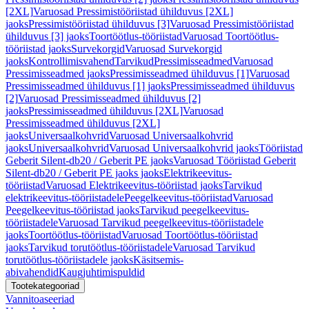
[2XL]
Varuosad Pressimistööriistad ühilduvus [2XL]
jaoks
Pressimistööriistad ühilduvus [3]
Varuosad Pressimistööriistad
ühilduvus [3] jaoks
Toortöötlus-tööriistad
Varuosad Toortöötlus-
tööriistad jaoks
Survekorgid
Varuosad Survekorgid
jaoks
Kontrollimisvahend
Tarvikud
Pressimisseadmed
Varuosad
Pressimisseadmed jaoks
Pressimisseadmed ühilduvus [1]
Varuosad
Pressimisseadmed ühilduvus [1] jaoks
Pressimisseadmed ühilduvus
[2]
Varuosad Pressimisseadmed ühilduvus [2]
jaoks
Pressimisseadmed ühilduvus [2XL]
Varuosad
Pressimisseadmed ühilduvus [2XL]
jaoks
Universaalkohvrid
Varuosad Universaalkohvrid
jaoks
Universaalkohvrid
Varuosad Universaalkohvrid jaoks
Tööriistad
Geberit Silent-db20 / Geberit PE jaoks
Varuosad Tööriistad Geberit
Silent-db20 / Geberit PE jaoks jaoks
Elektrikeevitus-
tööriistad
Varuosad Elektrikeevitus-tööriistad jaoks
Tarvikud
elektrikeevitus-tööriistadele
Peegelkeevitus-tööriistad
Varuosad
Peegelkeevitus-tööriistad jaoks
Tarvikud peegelkeevitus-
tööriistadele
Varuosad Tarvikud peegelkeevitus-tööriistadele
jaoks
Toortöötlus-tööriistad
Varuosad Toortöötlus-tööriistad
jaoks
Tarvikud torutöötlus-tööriistadele
Varuosad Tarvikud
torutöötlus-tööriistadele jaoks
Käsitsemis-
abivahendid
Kaugjuhtimispuldid
Tootekategooriad
Vannitoaseeriad