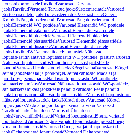
konsoolkoormustele
Tarvikud
Varuosad Tarvikud
jaoks
Tarvikud
Varuosad Tarvikud jaoks
Süsteemiseintele
Varuosad
Süsteemiseintele jaoks
Toitesüsteemidele
Veeärastusele
Geberit
Kombifix
Paigalduselemendid
Varuosad Paigalduselemendid
jaoks
Elemendid WC-pottidele
Varuosad Elemendid WC-pottidele
jaoks
Elemendid valamutele
Varuosad Elemendid valamutele
jaoks
Elemendid bideedele
Varuosad Elemendid bideedele
jaoks
Elemendid pissuaaridele
Varuosad Elemendid pissuaaridele
jaoks
Elemendid duššidele
Varuosad Elemendid duššidele
jaoks
Tarvikud
WC-elementidele
Kinnitustele
Nähtavad
loputuskastid
Nähtavad loputuskastid WC-pottidele, plastist
Varuosad
Nähtavad loputuskastid WC-pottidele, plastist jaoks
Peale
pandud
Varuosad Peale pandud jaoks
Kõrgel seinal
Varuosad Kõrgel
seinal jaoks
Madalal ja poolkõrgel, seinal
Varuosad Madalal ja
poolkõrgel, seinal jaoks
Nähtavad loputuskastid WC-pottidele,
sanitaarkeraamikast
Varuosad Nähtavad loputuskastid WC-pottidele,
sanitaarkeraamikast jaoks
Peale pandud
Varuosad Peale pandud
jaoks
Loputustorud nähtavad loputuskastidele
Varuosad Loputustorud
nähtavad loputuskastidele jaoks
Kõrgel rippuv
Varuosad Kõrgel
rippuv jaoks
Madalal ja poolkõrgel, seinal
Tarvikud
Varuosad
Tarvikud jaoks
Ühendused
Varuosad Ühendused
jaoks
Nurkventiilid
Mansetid
Varjatud loputuskastid
Sigma varjatud
loputuskastid
Varuosad Sigma varjatud loputuskastid jaoks
Omega
varjatud loputuskastid
Varuosad Omega varjatud loputuskastid
jaoks
Delta varjatud loputuskastid
Varuosad Delta varjatud