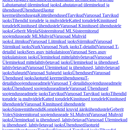
Lahutamatud üleminekud jaoks
Lahutatavad üleminekud ja
ühendused
Ühendused
Jaotur
keermeühendusega
Kütteühendused
Tarvikud
Varuosad Tarvikud
jaoks
Tihendid torudele ja muhvidele
Katted torudele
Kinnitused
torudele
Kinnitused ühendustele
Varuosad Kinnitused ühendustele
jaoks
Geberit Mepla
Süsteemitorud ML
Süsteemitorud
soojendusseade ML
Muhvid
Varuosad Muhvid
jaoks
Liitmikud
Varuosad Liitmikud jaoks
Siirmikud
Varuosad
Siirmikud jaoks
Nurk
Varuosad Nurk jaoks
T-detailid
Varuosad T-
detailid jaoks
Sees asuv tsirkulatsioon
Varuosad Sees asuv
tsirkulatsioon jaoks
Üleminekud mittelahtivõetavad
Varuosad
Üleminekud mittelahtivõetavad jaoks
Üleminekud ja ühendused,
lahtivõetavad
Varuosad Üleminekud ja ühendused, lahtivõetavad
jaoks
Sulgurid
Varuosad Sulgurid jaoks
Ühendused
Varuosad
Ühendused jaoks
Jaoturid keermeühendusega
T-
detailidsoojendusseadmele
Varuosad T-detailidsoojendusseadmele
jaoks
Ühendused soojendusseadmele
Varuosad Ühendused
soojendusseadmele jaoks
Tarvikud
Varuosad Tarvikud jaoks
Tihendid
torudele ja muhvidele
Katted torudele
Kinnitused torudele
Kinnitused
ühendustele
Varuosad Kinnitused ühendustele
jaoks
Süsteemitihendid
Komplektid kruvid äärikühendustele
Geberit
Volex
Süsteemitorud soojendusseade SL
Muhvid
Varuosad Muhvid
jaoks
Üleminekud ja ühendused, lahtivõetavad
Varuosad Üleminekud
ja ühendused, lahtivõetavad jaoks
Ühendused
Jaoturid