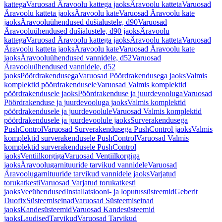
kattega
Varuosad Äravoolu kattega jaoks
Äravoolu katteta
Varuosad
Äravoolu katteta jaoks
Äravoolu kate
Varuosad Äravoolu kate
jaoks
Äravooluühendused dušialustele, d90
Varuosad
Äravooluühendused dušialustele, d90 jaoks
Äravoolu
kattega
Varuosad Äravoolu kattega jaoks
Äravoolu katteta
Varuosad
Äravoolu katteta jaoks
Äravoolu kate
Varuosad Äravoolu kate
jaoks
Äravooluühendused vannidele, d52
Varuosad
Äravooluühendused vannidele, d52
jaoks
Pöördrakendusega
Varuosad Pöördrakendusega jaoks
Valmis
komplektid pöördrakendusele
Varuosad Valmis komplektid
pöördrakendusele jaoks
Pöördrakenduse ja juurdevooluga
Varuosad
Pöördrakenduse ja juurdevooluga jaoks
Valmis komplektid
pöördrakendusele ja juurdevoolule
Varuosad Valmis komplektid
pöördrakendusele ja juurdevoolule jaoks
Surverakendusega
PushControl
Varuosad Surverakendusega PushControl jaoks
Valmis
komplektid surverakendusele PushControl
Varuosad Valmis
komplektid surverakendusele PushControl
jaoks
Ventiilkorgiga
Varuosad Ventiilkorgiga
jaoks
Äravoolugarnituuride tarvikud vannidele
Varuosad
Äravoolugarnituuride tarvikud vannidele jaoks
Varjatud
torukatkesti
Varuosad Varjatud torukatkesti
jaoks
Veeühendused
Installatsiooni- ja loputussüsteemid
Geberit
Duofix
Süsteemiseinad
Varuosad Süsteemiseinad
jaoks
Kandesüsteemid
Varuosad Kandesüsteemid
jaoks
Laudised
Tarvikud
Varuosad Tarvikud