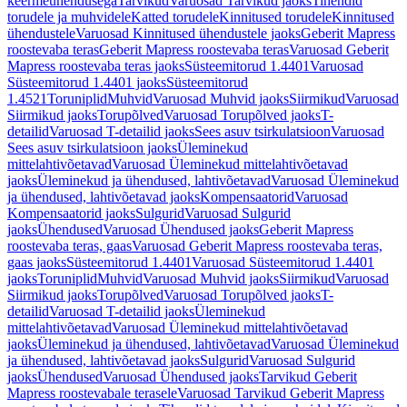
keermeühendusega
Tarvikud
Varuosad Tarvikud jaoks
Tihendid
torudele ja muhvidele
Katted torudele
Kinnitused torudele
Kinnitused
ühendustele
Varuosad Kinnitused ühendustele jaoks
Geberit Mapress
roostevaba teras
Geberit Mapress roostevaba teras
Varuosad Geberit
Mapress roostevaba teras jaoks
Süsteemitorud 1.4401
Varuosad
Süsteemitorud 1.4401 jaoks
Süsteemitorud
1.4521
Toruniplid
Muhvid
Varuosad Muhvid jaoks
Siirmikud
Varuosad
Siirmikud jaoks
Torupõlved
Varuosad Torupõlved jaoks
T-
detailid
Varuosad T-detailid jaoks
Sees asuv tsirkulatsioon
Varuosad
Sees asuv tsirkulatsioon jaoks
Üleminekud
mittelahtivõetavad
Varuosad Üleminekud mittelahtivõetavad
jaoks
Üleminekud ja ühendused, lahtivõetavad
Varuosad Üleminekud
ja ühendused, lahtivõetavad jaoks
Kompensaatorid
Varuosad
Kompensaatorid jaoks
Sulgurid
Varuosad Sulgurid
jaoks
Ühendused
Varuosad Ühendused jaoks
Geberit Mapress
roostevaba teras, gaas
Varuosad Geberit Mapress roostevaba teras,
gaas jaoks
Süsteemitorud 1.4401
Varuosad Süsteemitorud 1.4401
jaoks
Toruniplid
Muhvid
Varuosad Muhvid jaoks
Siirmikud
Varuosad
Siirmikud jaoks
Torupõlved
Varuosad Torupõlved jaoks
T-
detailid
Varuosad T-detailid jaoks
Üleminekud
mittelahtivõetavad
Varuosad Üleminekud mittelahtivõetavad
jaoks
Üleminekud ja ühendused, lahtivõetavad
Varuosad Üleminekud
ja ühendused, lahtivõetavad jaoks
Sulgurid
Varuosad Sulgurid
jaoks
Ühendused
Varuosad Ühendused jaoks
Tarvikud Geberit
Mapress roostevabale terasele
Varuosad Tarvikud Geberit Mapress