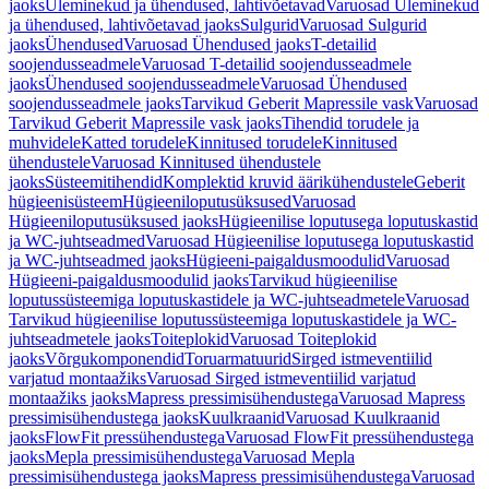
jaoks
Üleminekud ja ühendused, lahtivõetavad
Varuosad Üleminekud
ja ühendused, lahtivõetavad jaoks
Sulgurid
Varuosad Sulgurid
jaoks
Ühendused
Varuosad Ühendused jaoks
T-detailid
soojendusseadmele
Varuosad T-detailid soojendusseadmele
jaoks
Ühendused soojendusseadmele
Varuosad Ühendused
soojendusseadmele jaoks
Tarvikud Geberit Mapressile vask
Varuosad
Tarvikud Geberit Mapressile vask jaoks
Tihendid torudele ja
muhvidele
Katted torudele
Kinnitused torudele
Kinnitused
ühendustele
Varuosad Kinnitused ühendustele
jaoks
Süsteemitihendid
Komplektid kruvid äärikühendustele
Geberit
hügieenisüsteem
Hügieeniloputusüksused
Varuosad
Hügieeniloputusüksused jaoks
Hügieenilise loputusega loputuskastid
ja WC-juhtseadmed
Varuosad Hügieenilise loputusega loputuskastid
ja WC-juhtseadmed jaoks
Hügieeni-paigaldusmoodulid
Varuosad
Hügieeni-paigaldusmoodulid jaoks
Tarvikud hügieenilise
loputussüsteemiga loputuskastidele ja WC-juhtseadmetele
Varuosad
Tarvikud hügieenilise loputussüsteemiga loputuskastidele ja WC-
juhtseadmetele jaoks
Toiteplokid
Varuosad Toiteplokid
jaoks
Võrgukomponendid
Toruarmatuurid
Sirged istmeventiilid
varjatud montaažiks
Varuosad Sirged istmeventiilid varjatud
montaažiks jaoks
Mapress pressimisühendustega
Varuosad Mapress
pressimisühendustega jaoks
Kuulkraanid
Varuosad Kuulkraanid
jaoks
FlowFit pressühendustega
Varuosad FlowFit pressühendustega
jaoks
Mepla pressimisühendustega
Varuosad Mepla
pressimisühendustega jaoks
Mapress pressimisühendustega
Varuosad