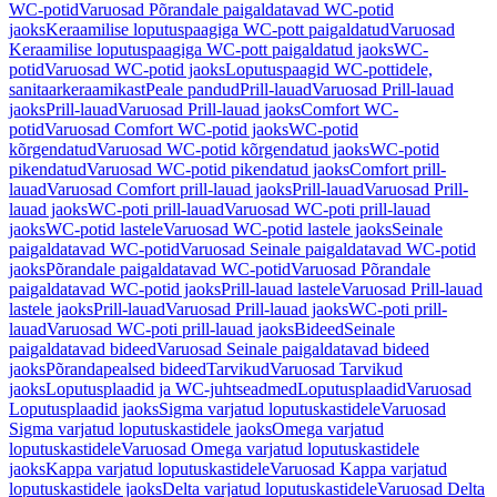
WC-potid
Varuosad Põrandale paigaldatavad WC-potid
jaoks
Keraamilise loputuspaagiga WC-pott paigaldatud
Varuosad
Keraamilise loputuspaagiga WC-pott paigaldatud jaoks
WC-
potid
Varuosad WC-potid jaoks
Loputuspaagid WC-pottidele,
sanitaarkeraamikast
Peale pandud
Prill-lauad
Varuosad Prill-lauad
jaoks
Prill-lauad
Varuosad Prill-lauad jaoks
Comfort WC-
potid
Varuosad Comfort WC-potid jaoks
WC-potid
kõrgendatud
Varuosad WC-potid kõrgendatud jaoks
WC-potid
pikendatud
Varuosad WC-potid pikendatud jaoks
Comfort prill-
lauad
Varuosad Comfort prill-lauad jaoks
Prill-lauad
Varuosad Prill-
lauad jaoks
WC-poti prill-lauad
Varuosad WC-poti prill-lauad
jaoks
WC-potid lastele
Varuosad WC-potid lastele jaoks
Seinale
paigaldatavad WC-potid
Varuosad Seinale paigaldatavad WC-potid
jaoks
Põrandale paigaldatavad WC-potid
Varuosad Põrandale
paigaldatavad WC-potid jaoks
Prill-lauad lastele
Varuosad Prill-lauad
lastele jaoks
Prill-lauad
Varuosad Prill-lauad jaoks
WC-poti prill-
lauad
Varuosad WC-poti prill-lauad jaoks
Bideed
Seinale
paigaldatavad bideed
Varuosad Seinale paigaldatavad bideed
jaoks
Põrandapealsed bideed
Tarvikud
Varuosad Tarvikud
jaoks
Loputusplaadid ja WC-juhtseadmed
Loputusplaadid
Varuosad
Loputusplaadid jaoks
Sigma varjatud loputuskastidele
Varuosad
Sigma varjatud loputuskastidele jaoks
Omega varjatud
loputuskastidele
Varuosad Omega varjatud loputuskastidele
jaoks
Kappa varjatud loputuskastidele
Varuosad Kappa varjatud
loputuskastidele jaoks
Delta varjatud loputuskastidele
Varuosad Delta