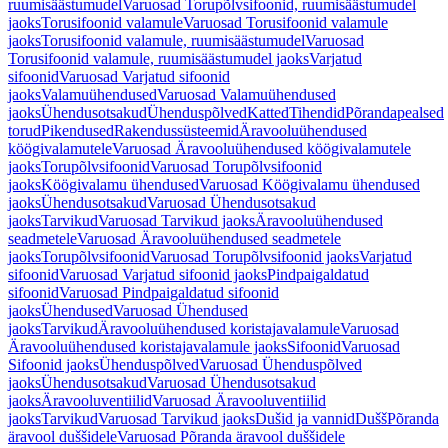
ruumisäästumudel
Varuosad Torupõlvsifoonid, ruumisäästumudel
jaoks
Torusifoonid valamule
Varuosad Torusifoonid valamule
jaoks
Torusifoonid valamule, ruumisäästumudel
Varuosad
Torusifoonid valamule, ruumisäästumudel jaoks
Varjatud
sifoonid
Varuosad Varjatud sifoonid
jaoks
Valamuühendused
Varuosad Valamuühendused
jaoks
Ühendusotsakud
Ühenduspõlved
Katted
Tihendid
Põrandapealsed
torud
Pikendused
Rakendussüsteemid
Äravooluühendused
köögivalamutele
Varuosad Äravooluühendused köögivalamutele
jaoks
Torupõlvsifoonid
Varuosad Torupõlvsifoonid
jaoks
Köögivalamu ühendused
Varuosad Köögivalamu ühendused
jaoks
Ühendusotsakud
Varuosad Ühendusotsakud
jaoks
Tarvikud
Varuosad Tarvikud jaoks
Äravooluühendused
seadmetele
Varuosad Äravooluühendused seadmetele
jaoks
Torupõlvsifoonid
Varuosad Torupõlvsifoonid jaoks
Varjatud
sifoonid
Varuosad Varjatud sifoonid jaoks
Pindpaigaldatud
sifoonid
Varuosad Pindpaigaldatud sifoonid
jaoks
Ühendused
Varuosad Ühendused
jaoks
Tarvikud
Äravooluühendused koristajavalamule
Varuosad
Äravooluühendused koristajavalamule jaoks
Sifoonid
Varuosad
Sifoonid jaoks
Ühenduspõlved
Varuosad Ühenduspõlved
jaoks
Ühendusotsakud
Varuosad Ühendusotsakud
jaoks
Äravooluventiilid
Varuosad Äravooluventiilid
jaoks
Tarvikud
Varuosad Tarvikud jaoks
Dušid ja vannid
Dušš
Põranda
äravool duššidele
Varuosad Põranda äravool duššidele