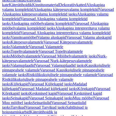
jaoks
Tarvikud
Äravoolu
kate
Käterätihoidik
Kinnitusmaterjal
Dekoratiivkatted
Aluskapiga
valamu komplektid
Aluskapiga kätepesuvalamu komplektid
Varuosad
Aluskapiga kätepesuvalamu komplektid jaoks
Aluskapiga valamu
komplektid
Varuosad Aluskapiga valamu komplektid
jaoks
Aluskapiga mööbelvalamu komplektid
Varuosad Aluskapiga
mööbelvalamu komplektid jaoks
Aluskapiga integreeritava valamu
komplektid
Varuosad Aluskapiga integreeritava valamu komplektid
jaoks
Vannitoamööbel
Valamu aluskapid
Varuosad Valamu aluskapid
jaoks
Kätepesuvalamutele
Varuosad Kätepesuvalamutele
jaoks
Valamutele
Varuosad Valamutele
jaoks
Topeltvalamutele
Varuosad Topeltvalamutele
jaoks
Mööbelvalamutele
Varuosad Mööbelvalamutele jaoks
Nurk-
kätepesuvalamutele
Varuosad Nurk-kätepesuvalamutele
jaoks
Valamuplaadid
Varuosad Valamuplaadid jaoks
Kausikujulisele
pinnapealsele valamule
Varuosad Kausikujulisele pinnapealsele
valamule jaoks
Ristkülikukujulisele pinnapealsele valamule
Varuosad
Ristkülikukujulisele pinnapealsele valamule
jaoks
Küljekapid
Varuosad Küljekapid jaoks
Madalad
küljekapid
Varuosad Madalad küljekapid jaoks
Kõrgkapid
Varuosad
Kõrgkapid jaoks
Keskmised kapid
Varuosad Keskmised kapid
jaoks
Seinakapid
Varuosad Seinakapid jaoks
Muu mööbel
Varuosad
Muu mööbel jaoks
Seinariiulid
Varuosad Seinariiulid
jaoks
Tarvikud
Varuosad Tarvikud jaoks
Sahtlisisud ja
hoiustamiskarbid
Käterätihoidik ja