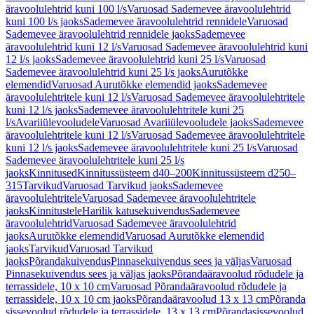
äravoolulehtrid kuni 100 l/s
Varuosad Sademevee äravoolulehtrid
kuni 100 l/s jaoks
Sademevee äravoolulehtrid rennidele
Varuosad
Sademevee äravoolulehtrid rennidele jaoks
Sademevee
äravoolulehtrid kuni 12 l/s
Varuosad Sademevee äravoolulehtrid kuni
12 l/s jaoks
Sademevee äravoolulehtrid kuni 25 l/s
Varuosad
Sademevee äravoolulehtrid kuni 25 l/s jaoks
Aurutõkke
elemendid
Varuosad Aurutõkke elemendid jaoks
Sademevee
äravoolulehtritele kuni 12 l/s
Varuosad Sademevee äravoolulehtritele
kuni 12 l/s jaoks
Sademevee äravoolulehtritele kuni 25
l/s
Avariiülevooludele
Varuosad Avariiülevooludele jaoks
Sademevee
äravoolulehtritele kuni 12 l/s
Varuosad Sademevee äravoolulehtritele
kuni 12 l/s jaoks
Sademevee äravoolulehtritele kuni 25 l/s
Varuosad
Sademevee äravoolulehtritele kuni 25 l/s
jaoks
Kinnitused
Kinnitussüsteem d40–200
Kinnitussüsteem d250–
315
Tarvikud
Varuosad Tarvikud jaoks
Sademevee
äravoolulehtritele
Varuosad Sademevee äravoolulehtritele
jaoks
Kinnitustele
Harilik katusekuivendus
Sademevee
äravoolulehtrid
Varuosad Sademevee äravoolulehtrid
jaoks
Aurutõkke elemendid
Varuosad Aurutõkke elemendid
jaoks
Tarvikud
Varuosad Tarvikud
jaoks
Põrandakuivendus
Pinnasekuivendus sees ja väljas
Varuosad
Pinnasekuivendus sees ja väljas jaoks
Põrandaäravoolud rõdudele ja
terrassidele, 10 x 10 cm
Varuosad Põrandaäravoolud rõdudele ja
terrassidele, 10 x 10 cm jaoks
Põrandaäravoolud 13 x 13 cm
Põranda
sissevoolud rõdudele ja terrassidele, 13 x 13 cm
Põrandasissevoolud