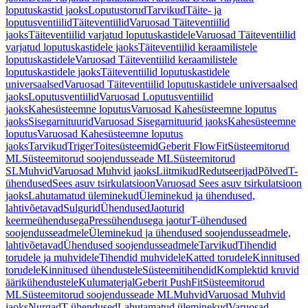
loputuskastid jaoks
Loputustorud
Tarvikud
Täite- ja
loputusventiilid
Täiteventiilid
Varuosad Täiteventiilid
jaoks
Täiteventiilid varjatud loputuskastidele
Varuosad Täiteventiilid
varjatud loputuskastidele jaoks
Täiteventiilid keraamilistele
loputuskastidele
Varuosad Täiteventiilid keraamilistele
loputuskastidele jaoks
Täiteventiilid loputuskastidele
universaalsed
Varuosad Täiteventiilid loputuskastidele universaalsed
jaoks
Loputusventiilid
Varuosad Loputusventiilid
jaoks
Kahesüsteemne loputus
Varuosad Kahesüsteemne loputus
jaoks
Sisegarnituurid
Varuosad Sisegarnituurid jaoks
Kahesüsteemne
loputus
Varuosad Kahesüsteemne loputus
jaoks
Tarvikud
Triger
Toitesüsteemid
Geberit FlowFit
Süsteemitorud
ML
Süsteemitorud soojendusseade ML
Süsteemitorud
SL
Muhvid
Varuosad Muhvid jaoks
Liitmikud
Redutseerijad
Põlved
T-
ühendused
Sees asuv tsirkulatsioon
Varuosad Sees asuv tsirkulatsioon
jaoks
Lahutamatud üleminekud
Üleminekud ja ühendused,
lahtivõetavad
Sulgurid
Ühendused
Jaoturid
keermeühendusega
Pressühendusega jaotur
T-ühendused
soojendusseadmele
Üleminekud ja ühendused soojendusseadmele,
lahtivõetavad
Ühendused soojendusseadmele
Tarvikud
Tihendid
torudele ja muhvidele
Tihendid muhvidele
Katted torudele
Kinnitused
torudele
Kinnitused ühendustele
Süsteemitihendid
Komplektid kruvid
äärikühendustele
Kulumaterjal
Geberit PushFit
Süsteemitorud
ML
Süsteemitorud soojendusseade ML
Muhvid
Varuosad Muhvid
jaoks
Nurgad
T-ühendused
Lahutamatud üleminekud
Varuosad