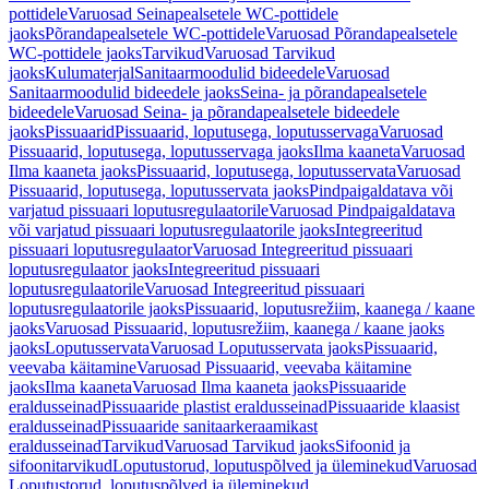
pottidele
Varuosad Seinapealsetele WC-pottidele
jaoks
Põrandapealsetele WC-pottidele
Varuosad Põrandapealsetele
WC-pottidele jaoks
Tarvikud
Varuosad Tarvikud
jaoks
Kulumaterjal
Sanitaarmoodulid bideedele
Varuosad
Sanitaarmoodulid bideedele jaoks
Seina- ja põrandapealsetele
bideedele
Varuosad Seina- ja põrandapealsetele bideedele
jaoks
Pissuaarid
Pissuaarid, loputusega, loputusservaga
Varuosad
Pissuaarid, loputusega, loputusservaga jaoks
Ilma kaaneta
Varuosad
Ilma kaaneta jaoks
Pissuaarid, loputusega, loputusservata
Varuosad
Pissuaarid, loputusega, loputusservata jaoks
Pindpaigaldatava või
varjatud pissuaari loputusregulaatorile
Varuosad Pindpaigaldatava
või varjatud pissuaari loputusregulaatorile jaoks
Integreeritud
pissuaari loputusregulaator
Varuosad Integreeritud pissuaari
loputusregulaator jaoks
Integreeritud pissuaari
loputusregulaatorile
Varuosad Integreeritud pissuaari
loputusregulaatorile jaoks
Pissuaarid, loputusrežiim, kaanega / kaane
jaoks
Varuosad Pissuaarid, loputusrežiim, kaanega / kaane jaoks
jaoks
Loputusservata
Varuosad Loputusservata jaoks
Pissuaarid,
veevaba käitamine
Varuosad Pissuaarid, veevaba käitamine
jaoks
Ilma kaaneta
Varuosad Ilma kaaneta jaoks
Pissuaaride
eraldusseinad
Pissuaaride plastist eraldusseinad
Pissuaaride klaasist
eraldusseinad
Pissuaaride sanitaarkeraamikast
eraldusseinad
Tarvikud
Varuosad Tarvikud jaoks
Sifoonid ja
sifoonitarvikud
Loputustorud, loputuspõlved ja üleminekud
Varuosad
Loputustorud, loputuspõlved ja üleminekud