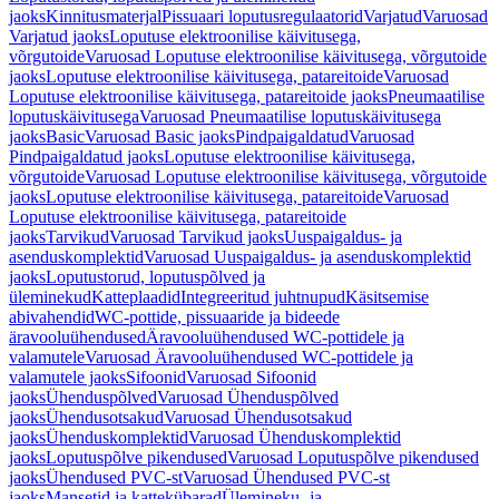
jaoks
Kinnitusmaterjal
Pissuaari loputusregulaatorid
Varjatud
Varuosad
Varjatud jaoks
Loputuse elektroonilise käivitusega,
võrgutoide
Varuosad Loputuse elektroonilise käivitusega, võrgutoide
jaoks
Loputuse elektroonilise käivitusega, patareitoide
Varuosad
Loputuse elektroonilise käivitusega, patareitoide jaoks
Pneumaatilise
loputuskäivitusega
Varuosad Pneumaatilise loputuskäivitusega
jaoks
Basic
Varuosad Basic jaoks
Pindpaigaldatud
Varuosad
Pindpaigaldatud jaoks
Loputuse elektroonilise käivitusega,
võrgutoide
Varuosad Loputuse elektroonilise käivitusega, võrgutoide
jaoks
Loputuse elektroonilise käivitusega, patareitoide
Varuosad
Loputuse elektroonilise käivitusega, patareitoide
jaoks
Tarvikud
Varuosad Tarvikud jaoks
Uuspaigaldus- ja
asenduskomplektid
Varuosad Uuspaigaldus- ja asenduskomplektid
jaoks
Loputustorud, loputuspõlved ja
üleminekud
Katteplaadid
Integreeritud juhtnupud
Käsitsemise
abivahendid
WC-pottide, pissuaaride ja bideede
äravooluühendused
Äravooluühendused WC-pottidele ja
valamutele
Varuosad Äravooluühendused WC-pottidele ja
valamutele jaoks
Sifoonid
Varuosad Sifoonid
jaoks
Ühenduspõlved
Varuosad Ühenduspõlved
jaoks
Ühendusotsakud
Varuosad Ühendusotsakud
jaoks
Ühenduskomplektid
Varuosad Ühenduskomplektid
jaoks
Loputuspõlve pikendused
Varuosad Loputuspõlve pikendused
jaoks
Ühendused PVC-st
Varuosad Ühendused PVC-st
jaoks
Mansetid ja kattekübarad
Ülemineku- ja