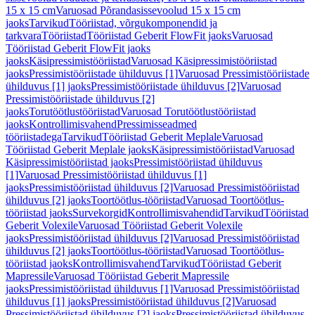
15 x 15 cm
Varuosad Põrandasissevoolud 15 x 15 cm
jaoks
Tarvikud
Tööriistad, võrgukomponendid ja
tarkvara
Tööriistad
Tööriistad Geberit FlowFit jaoks
Varuosad
Tööriistad Geberit FlowFit jaoks
jaoks
Käsipressimistööriistad
Varuosad Käsipressimistööriistad
jaoks
Pressimistööriistade ühilduvus [1]
Varuosad Pressimistööriistade
ühilduvus [1] jaoks
Pressimistööriistade ühilduvus [2]
Varuosad
Pressimistööriistade ühilduvus [2]
jaoks
Torutöötlustööriistad
Varuosad Torutöötlustööriistad
jaoks
Kontrollimisvahend
Pressimisseadmed
tööriistadega
Tarvikud
Tööriistad Geberit Meplale
Varuosad
Tööriistad Geberit Meplale jaoks
Käsipressimistööriistad
Varuosad
Käsipressimistööriistad jaoks
Pressimistööriistad ühilduvus
[1]
Varuosad Pressimistööriistad ühilduvus [1]
jaoks
Pressimistööriistad ühilduvus [2]
Varuosad Pressimistööriistad
ühilduvus [2] jaoks
Toortöötlus-tööriistad
Varuosad Toortöötlus-
tööriistad jaoks
Survekorgid
Kontrollimisvahendid
Tarvikud
Tööriistad
Geberit Volexile
Varuosad Tööriistad Geberit Volexile
jaoks
Pressimistööriistad ühilduvus [2]
Varuosad Pressimistööriistad
ühilduvus [2] jaoks
Toortöötlus-tööriistad
Varuosad Toortöötlus-
tööriistad jaoks
Kontrollimisvahend
Tarvikud
Tööriistad Geberit
Mapressile
Varuosad Tööriistad Geberit Mapressile
jaoks
Pressimistööriistad ühilduvus [1]
Varuosad Pressimistööriistad
ühilduvus [1] jaoks
Pressimistööriistad ühilduvus [2]
Varuosad
Pressimistööriistad ühilduvus [2] jaoks
Pressimistööriistad ühilduvus