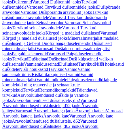
jaoks
Duširennid
Varuosad Duširennid jaoks
Tarvikud
duširennidele
Varuosad Tarvikud duširennidele jaoks
Dušipõranda
äravoolud
Varuosad Dušipõranda äravoolud jaoks
Tarvikud
dušipõranda äravooludele
Varuosad Tarvikud dušipõranda
äravooludele jaoks
Seinaäravoolud
Varuosad Seinaäravoolud
jaoks
Tarvikud seinaäravooludele
Varuosad Tarvikud
seinaäravooludele jaoks
Kõrged ja madalad dušialused
Varuosad
Kõrged ja madalad dušialused jaoks
Mineraalmaterjalist madalad
dušialused ja Geberit Duofix paigalduselemendid
Dušialused
mineraalmaterjalist
Varuosad Dušialused mineraalmaterjalist
jaoks
Paigalduselemendid
Varuosad Paigalduselemendid
jaoks
Tarvikud
Dušiseinad
Dušiseinad
Duši külgseinad walk-in
duššiseinale
Vannieraldusseinad
Dušiuksed
Tarvikud
Nišši hoiukastid
duššidele
Nišši hoiukastid
Tarvikud
Vannid
Vannid
sanitaarakrüülist
Ristkülikukujulised vannid
Vannid
mineraalmaterjalist
Vannid imikutele
Paigalduselemendid
Jalgade
komplektid ning traaversite ja seinaankrute
komplektid
Tarvikud
Remondikomplektid
Täiendavad
tarvikud
Äravooluühendused duššide ja vannide
jaoks
Äravooluühendused dušialustele, d52
Varuosad
Äravooluühendused dušialustele, d52 jaoks
Äravoolu
kattega
Varuosad Äravoolu kattega jaoks
Äravoolu katteta
Varuosad
Äravoolu katteta jaoks
Äravoolu kate
Varuosad Äravoolu kate
jaoks
Äravooluühendused dušialustele, d62
Varuosad
Äravooluühendused dušialustele, d62 jaoks
Äravoolu