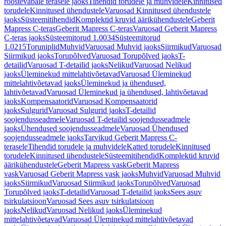
roostevabale terasele jaoks
Tihendid torudele ja muhvidele
Kinnitused
torudele
Kinnitused ühendustele
Varuosad Kinnitused ühendustele
jaoks
Süsteemitihendid
Komplektid kruvid äärikühendustele
Geberit
Mapress C-teras
Geberit Mapress C-teras
Varuosad Geberit Mapress
C-teras jaoks
Süsteemitorud 1.0034
Süsteemitorud
1.0215
Toruniplid
Muhvid
Varuosad Muhvid jaoks
Siirmikud
Varuosad
Siirmikud jaoks
Torupõlved
Varuosad Torupõlved jaoks
T-
detailid
Varuosad T-detailid jaoks
Nelikud
Varuosad Nelikud
jaoks
Üleminekud mittelahtivõetavad
Varuosad Üleminekud
mittelahtivõetavad jaoks
Üleminekud ja ühendused,
lahtivõetavad
Varuosad Üleminekud ja ühendused, lahtivõetavad
jaoks
Kompensaatorid
Varuosad Kompensaatorid
jaoks
Sulgurid
Varuosad Sulgurid jaoks
T-detailid
soojendusseadmele
Varuosad T-detailid soojendusseadmele
jaoks
Ühendused soojendusseadmele
Varuosad Ühendused
soojendusseadmele jaoks
Tarvikud Geberit Mapress C-
terasele
Tihendid torudele ja muhvidele
Katted torudele
Kinnitused
torudele
Kinnitused ühendustele
Süsteemitihendid
Komplektid kruvid
äärikühendustele
Geberit Mapress vask
Geberit Mapress
vask
Varuosad Geberit Mapress vask jaoks
Muhvid
Varuosad Muhvid
jaoks
Siirmikud
Varuosad Siirmikud jaoks
Torupõlved
Varuosad
Torupõlved jaoks
T-detailid
Varuosad T-detailid jaoks
Sees asuv
tsirkulatsioon
Varuosad Sees asuv tsirkulatsioon
jaoks
Nelikud
Varuosad Nelikud jaoks
Üleminekud
mittelahtivõetavad
Varuosad Üleminekud mittelahtivõetavad