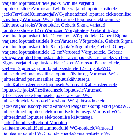
varjatud loputuskastidele jaoks
Twinline varjatud
loputuskastidele
Varuosad Twinline varjatud loputuskastidele
jaoks
Tarvikud
Kulumaterjal
WC-juhtseadmed loputuse elektroonilise
käivitusega
Varuosad WC-juhtseadmed loputuse elektroonilise
käivitusega jaoks
Võrgutoitele, Geberit Sigma varjatud
loputuskastidele 12 cm
Varuosad Võrgutoitele, Geberit Sigma
varjatud loputuskastidele 12 cm jaoks
Võrgutoitele, Geberit Sigma
varjatud loputuskastidele 8 cm
Varuosad Võrgutoitele, Geberit Sigma
varjatud loputuskastidele 8 cm jaoks
Võrgutoitele, Geberit Omega
varjatud loputuskastidele 12 cm
Varuosad Võrgutoitele, Geberit
Omega varjatud loputuskastidele 12 cm jaoks
Patareitoitele, Geberit
Sigma varjatud loputuskastidele 12 cm
Varuosad Patareitoitele,
Geberit Sigma varjatud loputuskastidele 12 cm jaoks
WC-
juhtseadmed pneumaatilise loputuskäivitusega
Varuosad WC-
juhtseadmed pneumaatilise loputuskäivitusega
jaoks
Kahesüsteemsele loputusele
Varuosad Kahesüsteemsele
loputusele jaoks
Ühesüsteemsele loputusele
Varuosad
Ühesüsteemsele loputusele jaoks
Tarvikud WC-
juhtseadmetele
Varuosad Tarvikud WC-juhtseadmetele
jaoks
Paigalduskomplektid
Varuosad Paigalduskomplektid jaoks
WC-
juhtseadmed loputuse elektroonilise käivitusega
Varuosad WC-
juhtseadmed loputuse elektroonilise käivitusega
jaoks
Ühendused
Geberit Monolith
sanitaarmoodulid
Sanitaarmoodulid WC-pottidele
Varuosad
Sanitaarmoodulid WC-pottidele jaoks
Seinapealsetele WC-