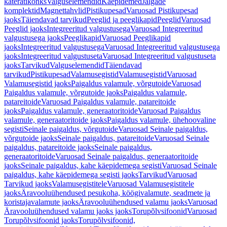
käterätikonks
Valguselemendid
Käepidemed
Jalgade
komplektid
Magnettahvlid
Pistikupesad
Varuosad Pistikupesad
jaoks
Täiendavad tarvikud
Peeglid ja peeglikapid
Peeglid
Varuosad
Peeglid jaoks
Integreeritud valgustusega
Varuosad Integreeritud
valgustusega jaoks
Peeglikapid
Varuosad Peeglikapid
jaoks
Integreeritud valgustusega
Varuosad Integreeritud valgustusega
jaoks
Integreeritud valgustuseta
Varuosad Integreeritud valgustuseta
jaoks
Tarvikud
Valguselemendid
Täiendavad
tarvikud
Pistikupesad
Valamusegistid
Valamusegistid
Varuosad
Valamusegistid jaoks
Paigaldus valamule, võrgutoide
Varuosad
Paigaldus valamule, võrgutoide jaoks
Paigaldus valamule,
patareitoide
Varuosad Paigaldus valamule, patareitoide
jaoks
Paigaldus valamule, generaatoritoide
Varuosad Paigaldus
valamule, generaatoritoide jaoks
Paigaldus valamule, ühehoovaline
segisti
Seinale paigaldus, võrgutoide
Varuosad Seinale paigaldus,
võrgutoide jaoks
Seinale paigaldus, patareitoide
Varuosad Seinale
paigaldus, patareitoide jaoks
Seinale paigaldus,
generaatoritoide
Varuosad Seinale paigaldus, generaatoritoide
jaoks
Seinale paigaldus, kahe käepidemega segisti
Varuosad Seinale
paigaldus, kahe käepidemega segisti jaoks
Tarvikud
Varuosad
Tarvikud jaoks
Valamusegistitele
Varuosad Valamusegistitele
jaoks
Äravooluühendused pesukoha, köögivalamute, seadmete ja
koristajavalamute jaoks
Äravooluühendused valamu jaoks
Varuosad
Äravooluühendused valamu jaoks jaoks
Torupõlvsifoonid
Varuosad
Torupõlvsifoonid jaoks
Torupõlvsifoonid,