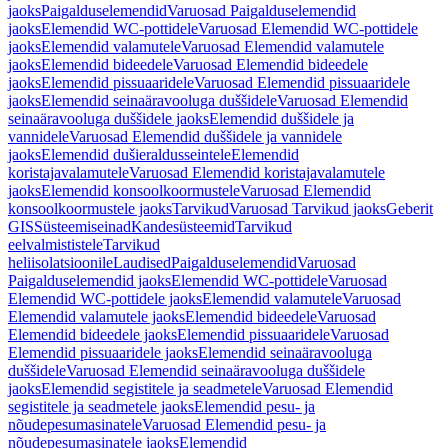
jaoks
Paigalduselemendid
Varuosad Paigalduselemendid
jaoks
Elemendid WC-pottidele
Varuosad Elemendid WC-pottidele
jaoks
Elemendid valamutele
Varuosad Elemendid valamutele
jaoks
Elemendid bideedele
Varuosad Elemendid bideedele
jaoks
Elemendid pissuaaridele
Varuosad Elemendid pissuaaridele
jaoks
Elemendid seinaäravooluga duššidele
Varuosad Elemendid
seinaäravooluga duššidele jaoks
Elemendid duššidele ja
vannidele
Varuosad Elemendid duššidele ja vannidele
jaoks
Elemendid dušieraldusseintele
Elemendid
koristajavalamutele
Varuosad Elemendid koristajavalamutele
jaoks
Elemendid konsoolkoormustele
Varuosad Elemendid
konsoolkoormustele jaoks
Tarvikud
Varuosad Tarvikud jaoks
Geberit
GIS
Süsteemiseinad
Kandesüsteemid
Tarvikud
eelvalmististele
Tarvikud
heliisolatsioonile
Laudised
Paigalduselemendid
Varuosad
Paigalduselemendid jaoks
Elemendid WC-pottidele
Varuosad
Elemendid WC-pottidele jaoks
Elemendid valamutele
Varuosad
Elemendid valamutele jaoks
Elemendid bideedele
Varuosad
Elemendid bideedele jaoks
Elemendid pissuaaridele
Varuosad
Elemendid pissuaaridele jaoks
Elemendid seinaäravooluga
duššidele
Varuosad Elemendid seinaäravooluga duššidele
jaoks
Elemendid segistitele ja seadmetele
Varuosad Elemendid
segistitele ja seadmetele jaoks
Elemendid pesu- ja
nõudepesumasinatele
Varuosad Elemendid pesu- ja
nõudepesumasinatele jaoks
Elemendid